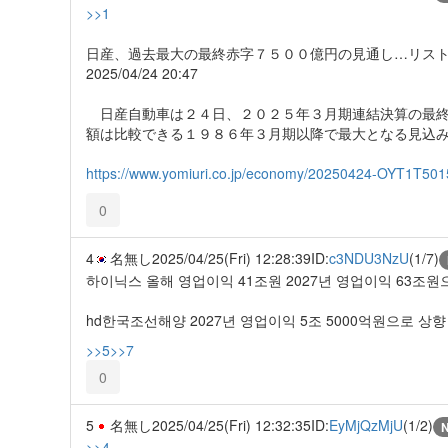
>>1
日産、過去最大の最終赤字７５００億円の見通し…リス
2025/04/24 20:47
日産自動車は２４日、２０２５年３月期連結決算の最終
額は比較できる１９８６年３月期以降で最大となる見込
https://www.yomiuri.co.jp/economy/20250424-OYT1T501
0
4
名無し
2025/04/25(Fri) 12:28:39
ID:
c3NDU3NzU
(1/7)
하이닉스 올해 영업이익 41조원 2027년 영업이익 63조원
hd한국조선해양 2027년 영업이익 5조 5000억원으로 상향
>>5
>>7
0
5
名無し
2025/04/25(Fri) 12:32:35
ID:
EyMjQzMjU
(1/2)
>>4