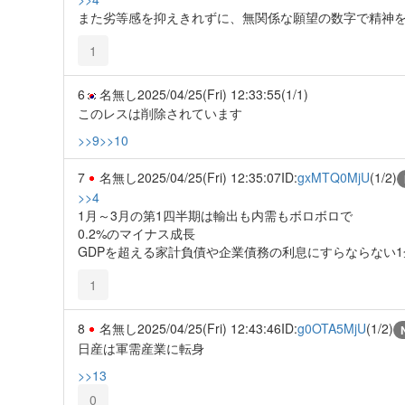
また劣等感を抑えきれずに、無関係な願望の数字で精神
1
6
名無し
2025/04/25(Fri) 12:33:55
(1/1)
このレスは削除されています
>>9
>>10
7
名無し
2025/04/25(Fri) 12:35:07
ID:
gxMTQ0MjU
(1/2)
>>4
1月～3月の第1四半期は輸出も内需もボロボロで
0.2%のマイナス成長
GDPを超える家計負債や企業債務の利息にすらならない
1
8
名無し
2025/04/25(Fri) 12:43:46
ID:
g0OTA5MjU
(1/2)
日産は軍需産業に転身
>>13
0