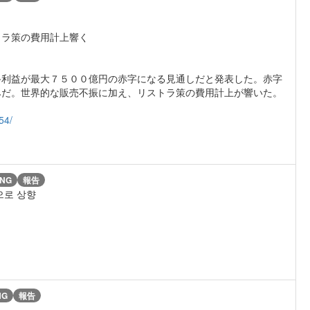
トラ策の費用計上響く
利益が最大７５００億円の赤字になる見通しだと発表した。赤字
みだ。世界的な販売不振に加え、リストラ策の費用計上が響いた。
54/
NG
報告
으로 상향
NG
報告