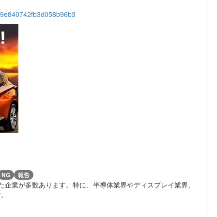
b509e840742fb3d058b96b3
NG
報告
上した企業が多数あります。特に、半導体業界やディスプレイ業界、
す。