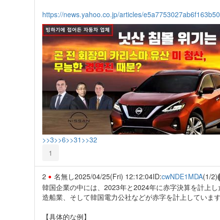
https://news.yahoo.co.jp/articles/e5a7753027ab6f163
>>3
>>6
>>31
>>32
1
2
名無し
2025/04/25(Fri) 12:12:04
ID:
cwNDE1MDA
(1/2)
韓国企業の中には、2023年と2024年に赤字決算を計
造船業、そして韓国電力公社などが赤字を計上していま
【具体的な例】