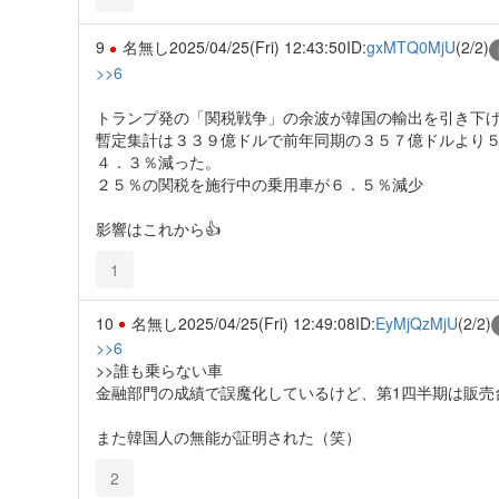
9
名無し
2025/04/25(Fri) 12:43:50
ID:
gxMTQ0MjU
(2/2)
>>6
トランプ発の「関税戦争」の余波が韓国の輸出を引き下
暫定集計は３３９億ドルで前年同期の３５７億ドルより
４．３％減った。
２５％の関税を施行中の乗用車が６．５％減少
影響はこれから👍
1
10
名無し
2025/04/25(Fri) 12:49:08
ID:
EyMjQzMjU
(2/2)
>>6
>>誰も乗らない車
金融部門の成績で誤魔化しているけど、第1四半期は販売
また韓国人の無能が証明された（笑）
2