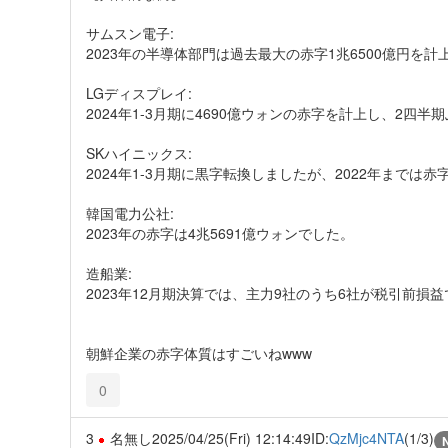
サムスン電子:
2023年の半導体部門は過去最大の赤字1兆6500億円を計
LGディスプレイ:
2024年1-3月期に4690億ウォンの赤字を計上し、2四
SKハイニックス:
2024年1-3月期に黒字転換しましたが、2022年までは
韓国電力公社:
2023年の赤字は4兆5691億ウォンでした。
造船業:
2023年12月期決算では、主力9社のうち6社が税引前損
朝鮮企業の赤字体質はすごいねwww
0
3
名無し
2025/04/25(Fri) 12:14:49
ID:
QzMjc4NTA
(1/3)