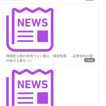
韓国史上初の30兆ウォン超え「借金投資」…証券会社の貸
付余力も底をつく
14res