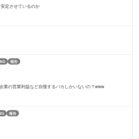
を安定させているのか
NG
報告
1企業の営業利益など自慢するバカしかいないの？www
NG
報告