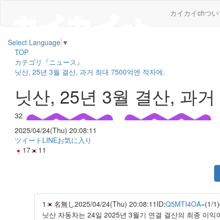
カイカイchつい
Select Language
▼
TOP
カテゴリ『ニュース』
닛산, 25년 3월 결산, 과거 최대 7500억엔 적자에.
닛산, 25년 3월 결산, 과거
32
2025/04/24(Thu) 20:08:11
ツイート
LINE
お気に入り
17
11
1
名無し
2025/04/24(Thu) 20:08:11
ID:
Q5MTI4OA=
(1/1)
닛산 자동차는 24일 2025년 3월기 연결 결산의 최종 이익