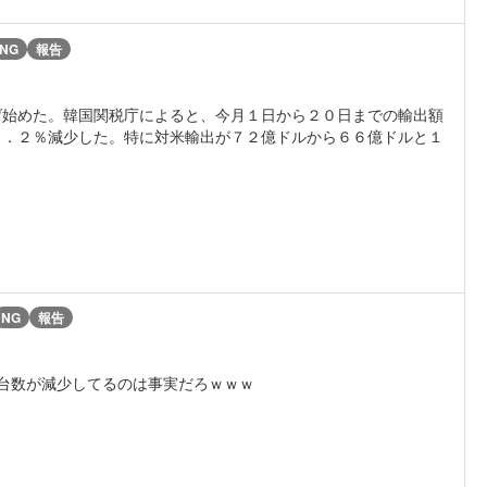
NG
報告
げ始めた。韓国関税庁によると、今月１日から２０日までの輸出額
５．２％減少した。特に対米輸出が７２億ドルから６６億ドルと１
NG
報告
台数が減少してるのは事実だろｗｗｗ