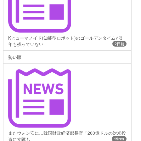
Kヒューマノイド(知能型ロボット)のゴールデンタイムが3
年も残っていない
2日前
勢い順
またウォン安に…韓国財政経済部長官「200億ドルの対米投
資に支障も」
19res