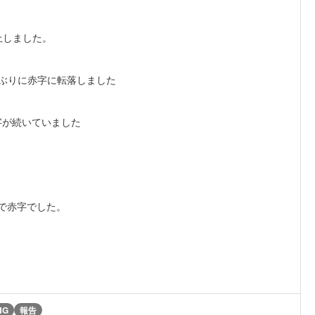
上しました。
半期ぶりに赤字に転落しました
赤字が続いていました
益で赤字でした。
NG
報告