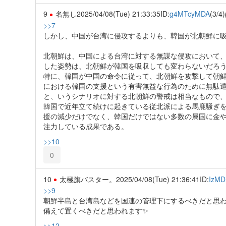
9
名無し
2025/04/08(Tue) 21:33:35
ID:
g4MTcyMDA
(3/4)
>>7
しかし、中国が台湾に侵攻するよりも、韓国が北朝鮮に
北朝鮮は、中国による台湾に対する無謀な侵攻において
した姿勢は、北朝鮮が韓国を吸収しても変わらないだろ
特に、韓国が中国の命令に従って、北朝鮮を攻撃して朝
における韓国の支援という有害無益な行為のために無駄
と、いうシナリオに対する北朝鮮の警戒は相当なもので
韓国で近年立て続けに起きている従北派による馬鹿騒ぎ
援の減少だけでなく、韓国だけではない多数の属国に金
注力している成果である。
>>10
0
10
太極旗バスター。
2025/04/08(Tue) 21:36:41
ID:
IzMD
>>9
朝鮮半島と台湾島などを国連の管理下にするべきだと思
備えて置くべきだと思われます✨️
>>12