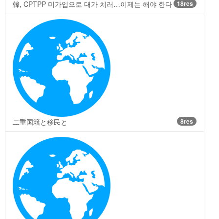
韓, CPTPP 미가입으로 대가 치러…이제는 해야 한다
18res
二重国籍と移民と
8res