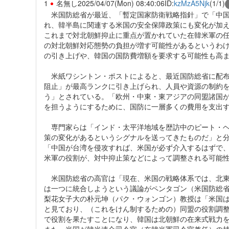
1
名無し
2025/04/07(Mon) 08:40:06
ID:
kzMzA5Njk
(1/1)
米国防総省が最近、「暫定国家防衛戦略指針」で「中国
れ、韓半島に関連する米国の安全保障政策にも変化が加
これまで対北朝鮮抑止に重点が置かれていた在韓米軍の
の対北朝鮮対応態勢の負担が増す可能性があるというわ
の引き上げや、韓国の国防費増額を要求する可能性も高
米紙ワシントン・ポストによると、最近国防総省に配布
阻止」が最高ランクに引き上げられ、人員や資源の制約
う」とされている。「欧州・中東・東アジアの同盟諸国
を担うようにするために、国防に一層多くの費用を支出
専門家らは「インド・太平洋地域を歴訪中のピート・ヘ
策の変化があるというシグナルを送ってきたものだ」と
「中国が台湾を侵攻すれば、米国が必ず介入するはずで
米軍の役割が、対中抑止策などによって調整される可能
米国防総省の高官は「現在、米国の戦略体系では、北東
は一つに統合しようという議論がペンタゴン（米国防総
梨花女子大の朴元坤（パク・ウォンゴン）教授は「米国は
と見ており、（これをけん制するための）同盟の役割調
で役割を果たすことになり、韓国は北朝鮮の在来式戦力
また、米国が韓米連合司令官（在韓米軍司令官兼任）の