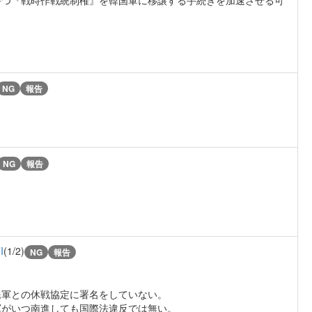
NG
報告
NG
報告
I
(1/2)
NG
報告
？
民軍との休戦協定に署名をしていない。
軍がいつ南進しても国際法違反では無い。