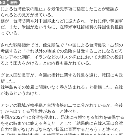
NG
報告
による台湾侵攻の阻止」を最優先事項に指定したことが確認さ
えられるとの見方が出ている。
任務が、台湾防衛や対中国抑止などに拡大され、それに伴い韓国軍
けだ。また、米国が近いうちに、在韓米軍駐留経費の韓国側負担額
まっている。
された戦略指針では、優先順位で「中国による台湾侵攻・占領の
を考慮すると「それ以外の地域での危険を甘受することになるだろ
がロシアや北朝鮮、イランなどのリスク抑止において大部分の役割
するよう圧力をかける」との内容も書かれている。
グセス国防長官が、今回の指針に関する報道を通じ、韓国にも政
分析した。
、韓半島もその波風に間違いなく巻き込まれる」と指摘した。在韓
性があるというわけだ。
アジアの戦域が韓半島と台湾海峡の二つに分かれているが、今後
省）から出てくる可能性がある」と述べた。
中国が2027年に台湾を侵攻し、迅速に占領できる能力を確保する
整をその時までに終える考えだ」として「結果的に在韓米軍は台湾
を自力で防がなければならない状況に直面するだろう」と述べた。
持つ『戦時作戦統制権』を韓国軍に移譲する手続きを加速させる可