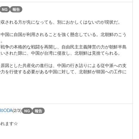
NG
報告
吸収される方が先になっても、別におかしくはないのが現状だ。
、中国に自国が利用されることを強く懸念している。北朝鮮のこう
う。
鮮戦争の本格的な戦闘を再開し、自由民主主義陣営の力が朝鮮半島
遣いされた隙に、中国が台湾に侵攻し、北朝鮮は見捨てられる。
、
を原因とした共産化の進行は、中国の行き詰りによる従中派への支
や力を行使する必要がある中国に対して、北朝鮮が韓国への工作に
I0ODA
(2/3)
NG
報告
われます☆