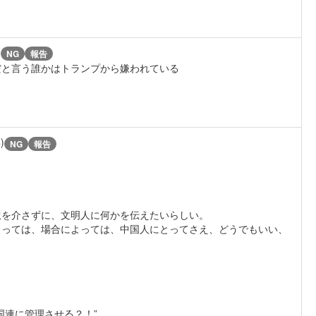
)
NG
報告
だと言う誰かはトランプから嫌われている
)
NG
報告
、
訳を介さずに、文明人に何かを伝えたいらしい。
とっては、場合によっては、中国人にとってさえ、どうでもいい、
国連に管理させる？！”