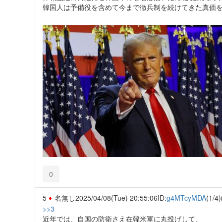
韓国人は予備役を含めて今まで徴兵制を続けてきた真価
0
5
名無し
2025/04/08(Tue) 20:55:06
ID:
g4MTcyMDA
(1/4)
>>3
近年では、自国の防衛さえ在韓米軍に丸投げして、