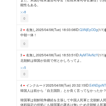
能性もある。
>>8
0
2
名無し
2025/04/08(Tue) 18:03:08
ID:
Q3NjEyODg
(1/1)
中朝一体！
0
3
名無し
2025/04/08(Tue) 18:53:51
ID:
AyMTAxNzY
(1/1)
北朝鮮は韓国が自前で何とかしろってよ。
>>5
0
4
インクルード
2025/04/08(Tue) 20:32:15
ID:
E4NDgxNT
韓国人は前から「自主国防」とか良く言ってなかったか
韓国軍は朝鮮戦争継続を主張して中国人民軍と北朝鮮人
休戦協定の何処にも韓国軍の署名は無いため北朝鮮人民