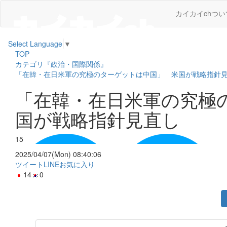
カイカイchつい
Select Language
▼
TOP
カテゴリ『政治・国際関係』
「在韓・在日米軍の究極のターゲットは中国」 米国が戦略指針
「在韓・在日米軍の究極
国が戦略指針見直し
15
2025/04/07(Mon) 08:40:06
ツイート
LINE
お気に入り
14
0