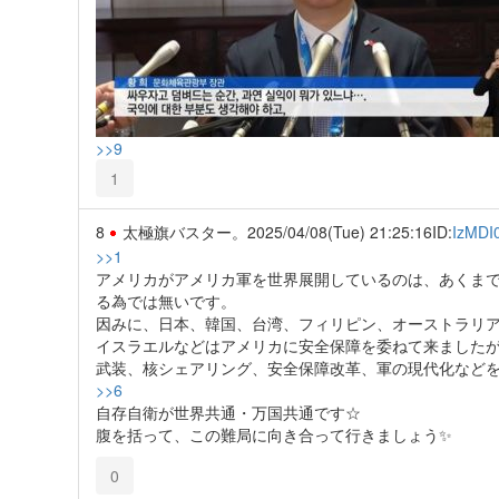
>>9
1
8
太極旗バスター。
2025/04/08(Tue) 21:25:16
ID:
IzMDI
>>1
アメリカがアメリカ軍を世界展開しているのは、あくま
る為では無いです。
因みに、日本、韓国、台湾、フィリピン、オーストラリ
イスラエルなどはアメリカに安全保障を委ねて来ました
武装、核シェアリング、安全保障改革、軍の現代化など
>>6
自存自衛が世界共通・万国共通です☆
腹を括って、この難局に向き合って行きましょう✨️
0