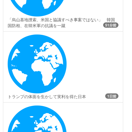
「烏山基地捜索、米国と協議すべき事案ではない」 韓国
国防相、在韓米軍の抗議を一蹴
51分前
トランプの体面を生かして実利を得た日本
1日前