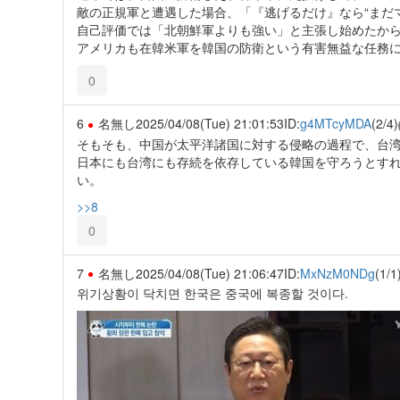
敵の正規軍と遭遇した場合、「『逃げるだけ』なら“まだ
自己評価では「北朝鮮軍よりも強い」と主張し始めたか
アメリカも在韓米軍を韓国の防衛という有害無益な任務
0
6
名無し
2025/04/08(Tue) 21:01:53
ID:
g4MTcyMDA
(2/4)
そもそも、中国が太平洋諸国に対する侵略の過程で、台
日本にも台湾にも存続を依存している韓国を守ろうとす
い。
>>8
0
7
名無し
2025/04/08(Tue) 21:06:47
ID:
MxNzM0NDg
(1/1
위기상황이 닥치면 한국은 중국에 복종할 것이다.