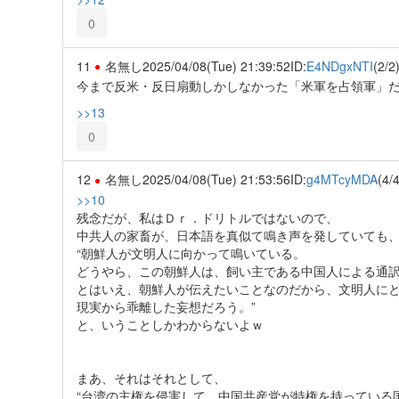
0
11
名無し
2025/04/08(Tue) 21:39:52
ID:
E4NDgxNTI
(2/2
今まで反米・反日扇動しかしなかった「米軍を占領軍」
>>13
0
12
名無し
2025/04/08(Tue) 21:53:56
ID:
g4MTcyMDA
(4/4
>>10
残念だが、私はＤｒ．ドリトルではないので、
中共人の家畜が、日本語を真似て鳴き声を発していても
“朝鮮人が文明人に向かって鳴いている。
どうやら、この朝鮮人は、飼い主である中国人による通
とはいえ、朝鮮人が伝えたいことなのだから、文明人に
現実から乖離した妄想だろう。”
と、いうことしかわからないよｗ
まあ、それはそれとして、
“台湾の主権を侵害して、中国共産党が特権を持っている