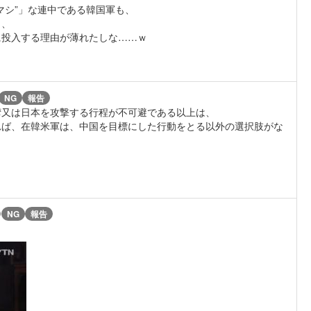
マシ”」な連中である韓国軍も、
ら、
に投入する理由が薄れたしな……ｗ
NG
報告
湾又は日本を攻撃する行程が不可避である以上は、
れば、在韓米軍は、中国を目標にした行動をとる以外の選択肢がな
)
NG
報告