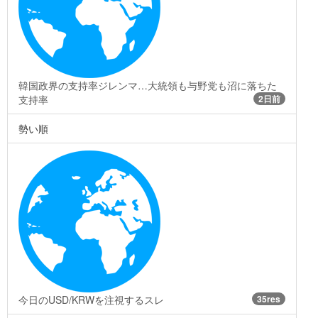
韓国政界の支持率ジレンマ…大統領も与野党も沼に落ちた
支持率
2日前
勢い順
今日のUSD/KRWを注視するスレ
35res