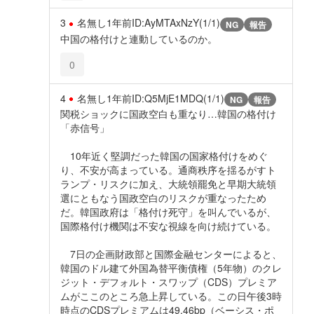
3
名無し
1年前
ID:AyMTAxNzY(1/1)
NG
報告
中国の格付けと連動しているのか。
0
4
名無し
1年前
ID:Q5MjE1MDQ(1/1)
NG
報告
関税ショックに国政空白も重なり…韓国の格付け
「赤信号」
10年近く堅調だった韓国の国家格付けをめぐ
り、不安が高まっている。通商秩序を揺るがすト
ランプ・リスクに加え、大統領罷免と早期大統領
選にともなう国政空白のリスクが重なったため
だ。韓国政府は「格付け死守」を叫んでいるが、
国際格付け機関は不安な視線を向け続けている。
7日の企画財政部と国際金融センターによると、
韓国のドル建て外国為替平衡債権（5年物）のクレ
ジット・デフォルト・スワップ（CDS）プレミア
ムがここのところ急上昇している。この日午後3時
時点のCDSプレミアムは49.46bp（ベーシス・ポ