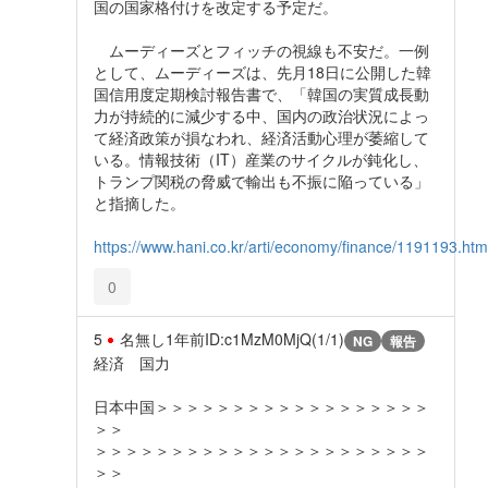
国の国家格付けを改定する予定だ。
ムーディーズとフィッチの視線も不安だ。一例
として、ムーディーズは、先月18日に公開した韓
国信用度定期検討報告書で、「韓国の実質成長動
力が持続的に減少する中、国内の政治状況によっ
て経済政策が損なわれ、経済活動心理が萎縮して
いる。情報技術（IT）産業のサイクルが鈍化し、
トランプ関税の脅威で輸出も不振に陥っている」
と指摘した。
https://www.hani.co.kr/arti/economy/finance/1191193.htm
0
5
名無し
1年前
ID:c1MzM0MjQ(1/1)
NG
報告
経済 国力
日本中国＞＞＞＞＞＞＞＞＞＞＞＞＞＞＞＞＞＞
＞＞
＞＞＞＞＞＞＞＞＞＞＞＞＞＞＞＞＞＞＞＞＞＞
＞＞