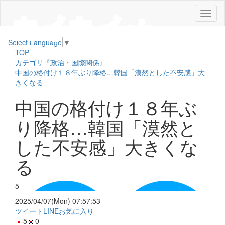
メ
ニ
ュ
Select Language
▼
ー
TOP
カテゴリ『政治・国際関係』
中国の格付け１８年ぶり降格…韓国「漠然とした不安感」大
きくなる
中国の格付け１８年ぶ
り降格…韓国「漠然と
した不安感」大きくな
る
5
2025/04/07(Mon) 07:57:53
ツイート
LINE
お気に入り
5
0