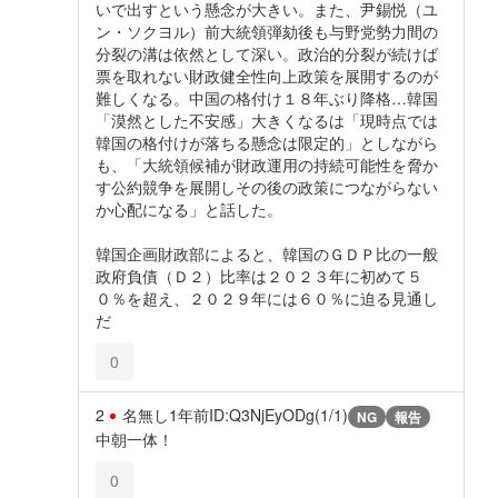
いで出すという懸念が大きい。また、尹錫悦（ユ
ン・ソクヨル）前大統領弾劾後も与野党勢力間の
分裂の溝は依然として深い。政治的分裂が続けば
票を取れない財政健全性向上政策を展開するのが
難しくなる。中国の格付け１８年ぶり降格…韓国
「漠然とした不安感」大きくなるは「現時点では
韓国の格付けが落ちる懸念は限定的」としながら
も、「大統領候補が財政運用の持続可能性を脅か
す公約競争を展開しその後の政策につながらない
か心配になる」と話した。
韓国企画財政部によると、韓国のＧＤＰ比の一般
政府負債（Ｄ２）比率は２０２３年に初めて５
０％を超え、２０２９年には６０％に迫る見通し
だ
0
2
名無し
1年前
ID:Q3NjEyODg(1/1)
NG
報告
中朝一体！
0