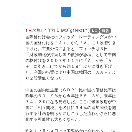
1
1
名無し
1年前
ID:IwOTg1Njk(1/1)
NG
報告
国際格付け会社のフィッチ・レーティングスが中
国の国格付けを「Ａ＋」から「Ａ」に１段階引き
下げた。主要外信によると、フィッチは３日、
「財政弱化が持続し国の債務が急増」として中国
の格付けを２００７年１１月に「Ａ」から「Ａ
＋」に引き上げてから約１８年ぶりに引き下げ
た。今回の措置により中国は韓国の「ＡＡ－」よ
り２段階低くなった。
中国の国内総生産（ＧＤＰ）比の国の債務比率は
昨年の６０．９％から今年は６８．３％、来年は
７４．２％になる見通しだ。ここに米国政府が中
国に「相互関税」を名目に３４％の追加関税を施
行する計画を明らかにしこうした流れがさらに悪
化する可能性も大きくなった。
昨年１２月１４日には国際格付け会社のムーディ