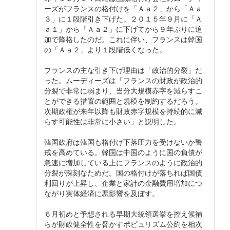
ーズがフランスの格付けを「Ａａ２」から「Ａａ
３」に１段階引き下げた。２０１５年９月に「Ａ
ａ１」から「Ａａ２」に下げてから９年ぶりに追
加で降格したのだ。これに伴い、フランスは韓国
の「Ａａ２」より１段階低くなった。
フランスの主な引き下げ理由は「政治的分裂」だ
った。ムーディーズは「フランスの財政が政治的
分裂で非常に弱まり、当分大規模赤字を減らすこ
とができる措置の範囲と規模を制約するだろう。
次期政権が来年以降も財政赤字規模を持続的に減
らす可能性は非常に小さい」と説明した。
韓国政府は韓国も格付け下落圧力を受けないか警
戒を高めている。韓国は中国のように国の負債が
急速に増加している上にフランスのように政治的
分裂が深刻なためだ。国の格付けが落ちれば国債
利回りが上昇し、企業と家計の金融費用増加につ
ながり実体経済に悪影響を及ぼす。
６月初めと予想される早期大統領選挙を控え候補
らが財政健全性を脅かすポピュリズム公約を相次