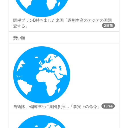
関税プランB持ち出した米国「過剰生産のアジアの国調
査する」
2日前
勢い順
自衛隊、靖国神社に集団参拝…「事実上の命令」
15res