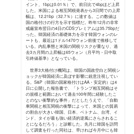
イント、1bpは0.01％）で、前日比で4bpほど上昇
した。米国による相互関税発表から3日間での上昇
幅は、12.21bp（32.7％）に達する。この数値は
国の格付けの行方を示す指標だ。昨年12月の非常
戒厳宣布翌日の4日のCDSプレミアムは35.75bpだ
った。韓国経済の基礎体力を示す韓国ウォンのレ
ートも、最近は1ドル1470ウォン前後で推移して
いる。内乱事態と米国の関税リスクが重なり、過
去3カ月間の上昇幅は65ウォン（月平均・日中取
引終値基準）となっている。
世界3大格付け機関は、韓国の国政空白と関税シ
ョックが韓国経済に及ぼす影響に鋭意注視してい
る。S&P（韓国の国家格付けはAA・安定的）は4
日に公開した報告書で、「トランプ相互関税はそ
の規模と範囲において過去100年間に経験したこ
とのない衝撃的な事件」だとしたうえで、「自動
車関税と相互関税の衝撃によって、米国との貿易
の割合が大きい韓国、日本、ベトナム、台湾、イ
ンド、タイが最も強い経済的逆風にさらされるこ
とになるだろう」と診断した。先月に韓国を訪問
して調査を行った同社は、早ければ今月中にも韓