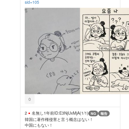
sid=105
0
2
名無し
1年前
ID:E3NjUxMjA(1/1)
NG
報告
韓国に著作権侵害と言う概念はない！
中国にもない！