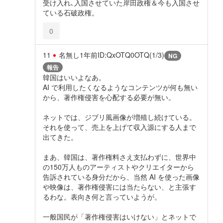
受け入れ､入国させていた岸田政権＆今も入国させ
ている石破政権。
0
11
名無し
1年前
ID:QxOTQ0OTQ(1/3)
NG
報告
韓国はいいよなあ。
AI で利用したくなるようなコンテンツが何も無い
から、著作権侵害を心配する必要が無い。
ネットでは、ジブリ風画像が増殖し続けている。
それを使って、売上を上げて収入源にする人まで
出てきた。
まあ、韓国は、著作権料さえ支払わずに、世界中
の150万人ものアーティストやクリエイターから
告訴されている身分だから、当然 AI を使った画像
や映像は、著作権侵害には当たらない、と主張す
るわな。表向き何と言っていようが。
一般国民が「著作権侵害はいけない」とネットで