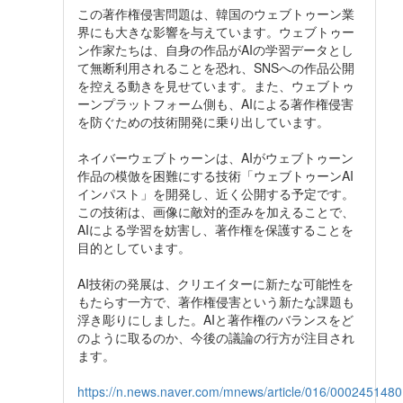
この著作権侵害問題は、韓国のウェブトゥーン業
界にも大きな影響を与えています。ウェブトゥー
ン作家たちは、自身の作品がAIの学習データとし
て無断利用されることを恐れ、SNSへの作品公開
を控える動きを見せています。また、ウェブトゥ
ーンプラットフォーム側も、AIによる著作権侵害
を防ぐための技術開発に乗り出しています。
ネイバーウェブトゥーンは、AIがウェブトゥーン
作品の模倣を困難にする技術「ウェブトゥーンAI
インパスト」を開発し、近く公開する予定です。
この技術は、画像に敵対的歪みを加えることで、
AIによる学習を妨害し、著作権を保護することを
目的としています。
AI技術の発展は、クリエイターに新たな可能性を
もたらす一方で、著作権侵害という新たな課題も
浮き彫りにしました。AIと著作権のバランスをど
のように取るのか、今後の議論の行方が注目され
ます。
https://n.news.naver.com/mnews/article/016/000245148