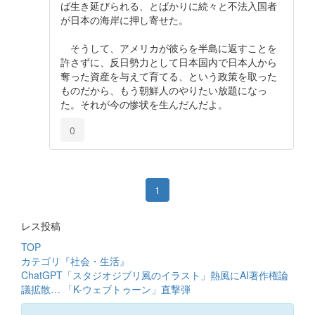
ば生き延びられる、とばかりに続々と不法入国者
が日本の海岸に押し寄せた。
そうして、アメリカが彼らを半島に返すことを
許さずに、反日勢力として日本国内で日本人から
奪った資産を与えて育てる、という政策を取った
ものだから、もう朝鮮人のやりたい放題になっ
た。それが今の惨状を生んだんだよ。
0
1
レス投稿
TOP
カテゴリ『社会・生活』
ChatGPT「スタジオジブリ風のイラスト」熱風にAI著作権論
議拡散… 「K-ウェブトゥーン」直撃弾