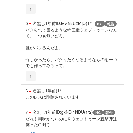
1
5
名無し
1年前
ID:MwNzU2MjQ(1/1)
NG
報告
パクられて困るような韓国産ウェブトゥーンなん
て、一つも無いだろ。
誰がパクるんだよ。
悔しかったら、パクりたくなるようなものを一つ
でも作ってみろって。
1
6
名無し
1年前
(1/1)
このレスは削除されています
7
名無し
1年前
ID:gxNDI1NDU(1/2)
NG
報告
だれも興味がないのにＫウェブトゥーン直撃弾は
笑った(*´艸`)