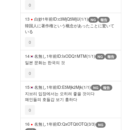
0
13
白妙
1年前
ID:c3MjQ5MjU(1/1)
NG
報告
韓国人に著作権という概念があったことに驚いて
いる
0
14
名無し
1年前
ID:IxODQ1MTM(1/1)
NG
報告
일본 문화는 한국의 것
0
15
名無し
1年前
ID:E5Mjk2Mjk(1/1)
NG
報告
지브리 입장에서는 오히려 좋을 것이다
왜인들의 호들갑 보기 흉하다
0
16
名無し
1年前
ID:QxOTQ0OTQ(3/3)
NG