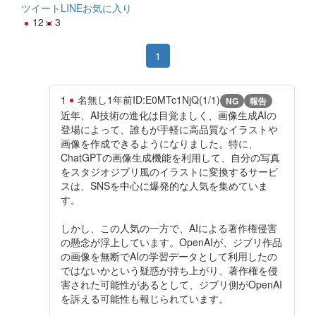
ツイート
LINE
お気に入り
12
3
1
1
名無し
1年前
ID:E0MTc1NjQ(1/1)
NG
報告
近年、AI技術の進化は目覚ましく、画像生成AIの
登場によって、誰もが手軽に高品質なイラストや
画像を作成できるようになりました。特に、
ChatGPTの画像生成機能を利用して、自分の写真
をスタジオジブリ風のイラストに変換するサービ
スは、SNSを中心に爆発的な人気を集めていま
す。
しかし、この人気の一方で、AIによる著作権侵害
の懸念が浮上しています。OpenAIが、ジブリ作品
の画像を無断でAIの学習データとして利用したの
ではないかという疑惑が持ち上がり、著作権を侵
害された可能性があるとして、ジブリ側がOpenAI
を訴える可能性も報じられています。