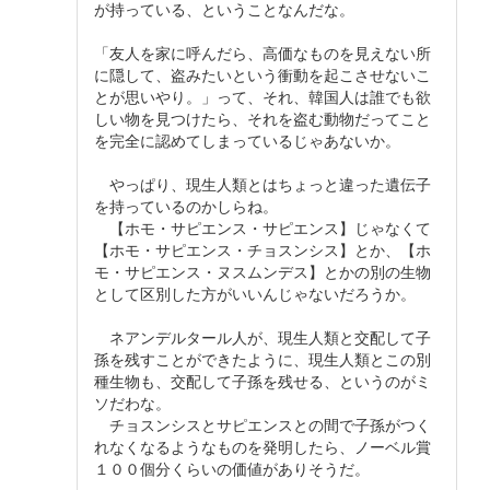
が持っている、ということなんだな。
「友人を家に呼んだら、高価なものを見えない所
に隠して、盗みたいという衝動を起こさせないこ
とが思いやり。」って、それ、韓国人は誰でも欲
しい物を見つけたら、それを盗む動物だってこと
を完全に認めてしまっているじゃあないか。
やっぱり、現生人類とはちょっと違った遺伝子
を持っているのかしらね。
【ホモ・サピエンス・サピエンス】じゃなくて
【ホモ・サピエンス・チョスンシス】とか、【ホ
モ・サピエンス・ヌスムンデス】とかの別の生物
として区別した方がいいんじゃないだろうか。
ネアンデルタール人が、現生人類と交配して子
孫を残すことができたように、現生人類とこの別
種生物も、交配して子孫を残せる、というのがミ
ソだわな。
チョスンシスとサピエンスとの間で子孫がつく
れなくなるようなものを発明したら、ノーベル賞
１００個分くらいの価値がありそうだ。