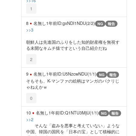
>>16
1
8
名無し
1年前
ID:gxNDI1NDU(2/2)
NG
報告
>>3
朝鮮人は先進国のふりをした知的財産権を無視す
る未開なキムチ猿ですという自己紹介だね
2
9
名無し
1年前
ID:U5NzcwNDU(1/1)
NG
報告
そもそも、K-マンファの絵柄はマンガのパクリじ
ゃねえかｗ
0
10
名無し
1年前
ID:Q1NTU3MjU(1/1)
NG
報告
>>2
そんな「盗みを悪事と考えていない」ような
中国、韓国の国民を「日本の宝」として積極的に