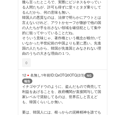
幾ら言ったところで、実際にビジネスをやってい
る人間たちが、許可も得ずに堂々とタダ乗りして
るんだから、何の意味も無い。
韓国人の悪質なのは、法律で明らかにアウトとは
言えないけれど、アウトかセーフが微妙で他の国
の人たちが手を出さない領域を確信犯として集中
的に狙ってやっていることだね。
そういう意味じゃ、著作権という概念が根付いて
いなかった半世紀前の中国よりも更に悪い。先進
国の人たちから、韓国が先進国とみなされない理
由のうちの大きな理由の１つ。
0
12
名無し
1年前
ID:QxOTQ0OTQ(2/3)
NG
報告
イチゴやブドウのように、盗んだもので商売して
利益をあげることを、政府機関が直接関与して国
家レベルで奨励してるのは、世界広しと言えど
も、韓国くらいしか無い。
要は、韓国人には、根っからの泥棒精神を誰でも