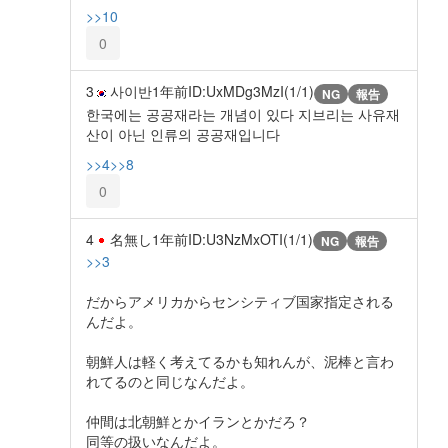
>>10
0
3
사이반
1年前
ID:UxMDg3MzI(1/1)
NG
報告
한국에는 공공재라는 개념이 있다 지브리는 사유재
산이 아닌 인류의 공공재입니다
>>4
>>8
0
4
名無し
1年前
ID:U3NzMxOTI(1/1)
NG
報告
>>3
だからアメリカからセンシティブ国家指定される
んだよ。
朝鮮人は軽く考えてるかも知れんが、泥棒と言わ
れてるのと同じなんだよ。
仲間は北朝鮮とかイランとかだろ？
同等の扱いなんだよ。