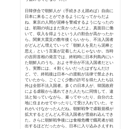
日韓併合で朝鮮人が（手続きさえ踏めば）自由に
日本に来ることができるようになってからだよ
ね、東京の人間が泥棒を警戒するようになったの
は。初期の頃はまだ良かったんだよ。真面目に働
いて、収入を得ようという人の割合が高かったか
ら。関東大震災の数年後くらいから、不法入国者
がどんどん増えていって「朝鮮人を見たら泥棒と
思え」という言葉が定着したんじゃないか。当時
の吉田首相の発言では、終戦時に日本列島内にい
た朝鮮人のうち、およそ半分が不法入国者だとい
う。実際には、４割くらいだったはずなんだけ
ど。で、終戦後は日本への渡航が法律で禁止され
ていたから、ごくごく少数の許可を得た人たち以
外は全部不法入国者。多くの日本人が、韓国政府
による虐殺から逃れてきた人たちに同情して、違
法と知っていながら、雇ってやったり、自分の土
地に住まわせてやったりして受け入れていた。そ
れがいけなかったんだね。朝鮮戦争で虐殺規模が
拡大するとどんどん不法入国者が雪崩れ込んでき
た。さらに朝鮮戦争後には食糧危機で餓死者が続
出するほどだったから、日本に入り込みさえすれ