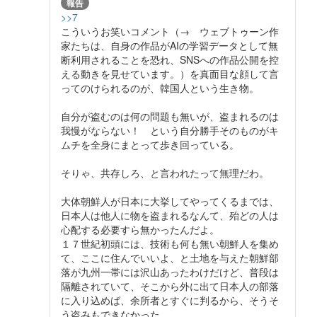
報告
>>7
こういうお笑いコメント（→ ウェブトゥーン作
家たちは、自身の作品がAIの学習データとして無
断利用されることを恐れ、SNSへの作品公開を控
える動きを見せています。）を真面目な顔して言
ってのけられるのが、韓国人という生き物。
自分が盗むのは何の問題も無いが、盗まれるのは
我慢がならない！ という自分勝手そのものがキ
ムチを全身にまとって歩き回っている。
そりゃ、共存しろ、と言われたって無理だわ。
大体朝鮮人が日本に大挙してやってくるまでは、
日本人は他人に物を盗まれるなんて、殆どの人は
心配する必要すら無かったんだよ。
１７世紀初頭には、技術も何も無い朝鮮人を集め
て、ここに住んでいいよ、と土地を与えた朝鮮部
落が九州一帯には沢山あったわけだけど、普段は
隔離されていて、そこから外に出て日本人の部落
に入り込めば、余所者とすぐに判るから、そうそ
う盗みもできなかった。