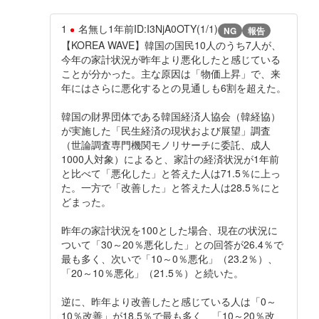
1
名無し
1年前
ID:I3NjA0OTY(1/1)
NG
報告
【KOREA WAVE】韓国の国民10人のうち7人が、
今年の家計状況が昨年より悪化したと感じている
ことが分かった。主な原因は「物価上昇」で、来
年にはさらに悪化するとの見通しも6割を超えた。
韓国の財界団体である韓国経済人協会（韓経協）
が実施した「民生経済の現状および展望」調査
（世論調査専門機関モノリサーチに委託、成人
1000人対象）によると、家計の経済状況が1年前
と比べて「悪化した」と答えた人は71.5％に上っ
た。一方で「改善した」と答えた人は28.5％にと
どまった。
昨年の家計状況を100とした場合、現在の状況に
ついて「30～20％悪化した」との回答が26.4％で
最も多く、次いで「10～0％悪化」（23.2％）、
「20～10％悪化」（21.5％）と続いた。
逆に、昨年より改善したと感じている人は「0～
10％改善」が18.5％で最も多く、「10～20％改