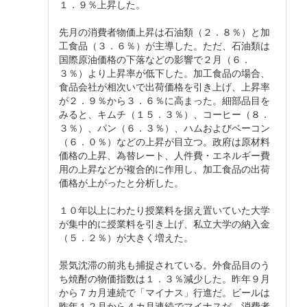
１．９％上昇した。
先月の消費者物価上昇は石油類（２．８％）と加
工食品（３．６％）が主導した。ただ、石油類は
国際原油価格の下落などの影響で２月（６．
３％）より上昇率が低下した。加工食品の場合、
食品会社が相次いで出荷価格を引き上げ、上昇率
が２．９％から３．６％に高まった。細部品目を
みると、キムチ（１５．３％）、コーヒー（８．
３％）、パン（６．３％）、ハムおよびベーコン
（６．０％）などの上昇が目立つ。政府は原材料
価格の上昇、為替レート、人件費・エネルギー費
用の上昇などが複合的に作用し、加工食品の出荷
価格が上がったと分析した。
１０年以上にわたり授業料を据え置いていた大学
が集中的に授業料を引き上げ、私立大学の納入金
（５．２％）が大きく増えた。
景気沈滞の前兆も捕捉されている。外食品目のう
ち焼酎の物価指数は１．３％減少した。昨年９月
から７カ月連続で「マイナス」行進だ。ビールは
昨年１２月から４カ月連続でマイナスだ。消費者