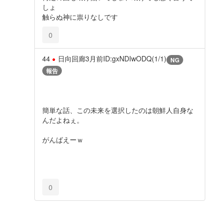
しょ
触らぬ神に祟りなしです
0
44
日向回廊
3月前
ID:gxNDIwODQ(1/1)
NG
報告
簡単な話、この未来を選択したのは朝鮮人自身な
んだよねぇ。
がんばえーｗ
0