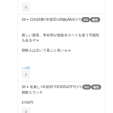
0
29
日向回廊
1年前
ID:c5NjkyMzI(1/1)
NG
報告
新しい酋長、李在明が徳政令カードを使う可能性
もあるぞｗ
朝鮮人は泣いて喜ぶと良いｗｗ
>>33
2
30
名無し
1年前
ID:Y3ODE4OTY(1/1)
NG
報告
朝鮮人ランチ
2100円
0