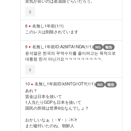
景気が良いのは産油国ぐらいだろう。
0
8
名無し
1年前
(1/1)
このレスは削除されています
9
名無し
1年前
ID:A2MTA1NDA(1/1)
NG
報告
윤석열은 한국의 무역수지를 줄이려고는 목적으로
대통령 한거 아닌가요ㅋㅋㅋㅋㅋㅋㅋㅋㅋ.
0
10
名無し
1年前
ID:k5NTQ1OTY(1/1)
NG
報告
あれ？
賃金は日本を抜いて
1人当たりGDPも日本を抜いて
国民の所得は世界6位なんでしょ？
おかしいなぁ（・∀・）ﾆﾔﾆﾔ
また嘘付いたのね、朝鮮人