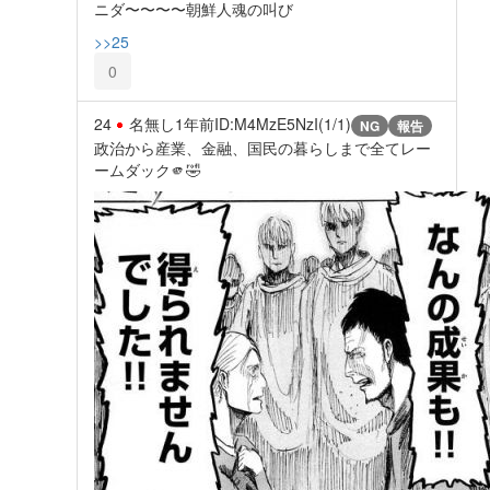
ニダ〜〜〜〜朝鮮人魂の叫び
>>25
0
24
名無し
1年前
ID:M4MzE5NzI(1/1)
NG
報告
政治から産業、金融、国民の暮らしまで全てレー
ームダック🫵🤣