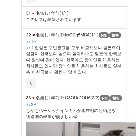
31
名無し
1年前
(1/1)
このレスは削除されています
32
名無し
1年前
ID:kxODg5MDA(1/1)
NG
報告
>>10
>>1
현실은 구인광고를 모두 비교해보니 일본측이
임금이 한국보다 높으며 일자리수도 일본이 한국보
다 훨씬더 많이 있다. 한국에도 장애인들 채용하는
회사들도 있지만,장애인들 채용하는 회사들도 일본
측이 한국보다 훨씬더 많이 있다.
0
33
名無じ
1年前
ID:Q3ODc2ODA(2/2)
NG
報告
>>29
しかもベーシックインカムが李在明の公約だろ
後進国の韓国が羨ましい😂