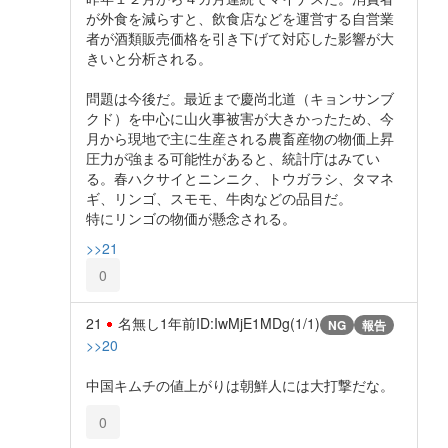
が外食を減らすと、飲食店などを運営する自営業
者が酒類販売価格を引き下げて対応した影響が大
きいと分析される。
問題は今後だ。最近まで慶尚北道（キョンサンブ
クド）を中心に山火事被害が大きかったため、今
月から現地で主に生産される農畜産物の物価上昇
圧力が強まる可能性があると、統計庁はみてい
る。春ハクサイとニンニク、トウガラシ、タマネ
ギ、リンゴ、スモモ、牛肉などの品目だ。
特にリンゴの物価が懸念される。
>>21
0
21
名無し
1年前
ID:IwMjE1MDg(1/1)
NG
報告
>>20
中国キムチの値上がりは朝鮮人には大打撃だな。
0