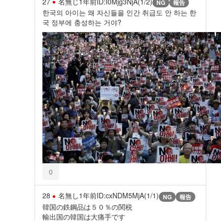
27
名無じ
1年前
ID:I0Mjg3NjA(1/2)
NG
報告
한국의 아이는 왜 자신들을 인간 취급도 안 하는 한
국 정부에 충성하는 거야?
0
28
名無し
1年前
ID:cxNDM5MjA(1/1)
NG
報告
韓国の鉄鋼品は５０％の関税
輸出国の韓国は大痛手です