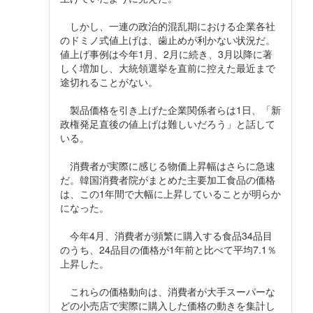
しかし、一連の政治的混乱期における企業各社
のドミノ式値上げは、歯止めが利かない状況だ。
値上げ事例は今年1月、2月に続き、3月以降に著
しく増加し、大統領選挙を直前に控えた最近まで
途切れることがない。
製品価格を引き上げた企業関係者らは1日、「新
政権発足直後の値上げは難しいだろう」と話して
いる。
消費者が実際に感じる物価上昇幅はさらに急速
だ。韓国消費者院がまとめた主要加工食品の価格
は、この1年間で大幅に上昇していることが明らか
になった。
今年4月、消費者が頻繁に購入する食品34品目
のうち、24品目の価格が1年前と比べて平均7.1％
上昇した。
これらの価格動向は、消費者が大手スーパーな
どの小売店で実際に購入した価格の動きを集計し