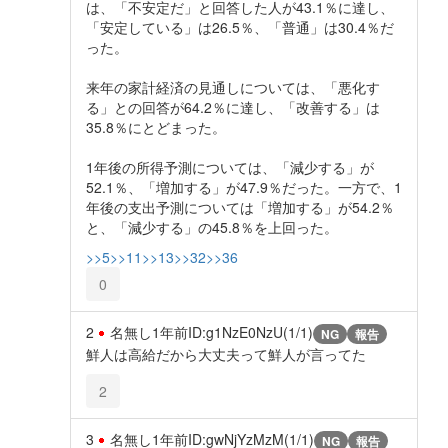
は、「不安定だ」と回答した人が43.1％に達し、
「安定している」は26.5％、「普通」は30.4％だ
った。
来年の家計経済の見通しについては、「悪化す
る」との回答が64.2％に達し、「改善する」は
35.8％にとどまった。
1年後の所得予測については、「減少する」が
52.1％、「増加する」が47.9％だった。一方で、1
年後の支出予測については「増加する」が54.2％
と、「減少する」の45.8％を上回った。
>>5
>>11
>>13
>>32
>>36
0
2
名無し
1年前
ID:g1NzE0NzU(1/1)
NG
報告
鮮人は高給だから大丈夫って鮮人が言ってた
2
3
名無し
1年前
ID:gwNjYzMzM(1/1)
NG
報告