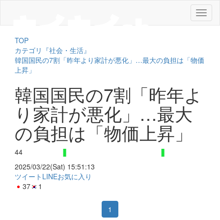
メ
ニ
ュ
TOP
ー
カテゴリ『社会・生活』
韓国国民の7割「昨年より家計が悪化」…最大の負担は「物価
上昇」
韓国国民の7割「昨年よ
り家計が悪化」…最大
の負担は「物価上昇」
44
2025/03/22(Sat) 15:51:13
ツイート
LINE
お気に入り
37
1
1