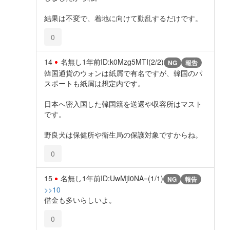
結果は不変で、着地に向けて動乱するだけです。
0
14
名無し
1年前
ID:k0Mzg5MTI(2/2)
NG
報告
韓国通貨のウォンは紙屑で有名ですが、韓国のパ
スポートも紙屑は想定内です。
日本へ密入国した韓国籍を送還や収容所はマスト
です。
野良犬は保健所や衛生局の保護対象ですからね。
0
15
名無し
1年前
ID:UwMjI0NA=(1/1)
NG
報告
>>10
借金も多いらしいよ。
0