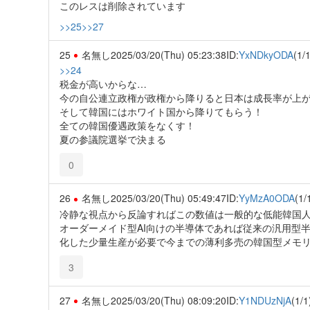
このレスは削除されています
>>25
>>27
25
名無し
2025/03/20(Thu) 05:23:38
ID:
YxNDkyODA
(1/1
>>24
税金が高いからな…
今の自公連立政権が政権から降りると日本は成長率が上
そして韓国にはホワイト国から降りてもらう！
全ての韓国優遇政策をなくす！
夏の参議院選挙で決まる
0
26
名無し
2025/03/20(Thu) 05:49:47
ID:
YyMzA0ODA
(1/
冷静な視点から反論すればこの数値は一般的な低能韓国
オーダーメイド型AI向けの半導体であれば従来の汎用型半導
化した少量生産が必要で今までの薄利多売の韓国型メモ
3
27
名無し
2025/03/20(Thu) 08:09:20
ID:
Y1NDUzNjA
(1/1