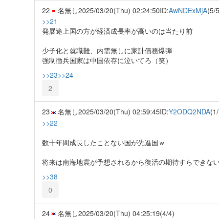
22
名無し
2025/03/20(Thu) 02:24:50
ID:
AwNDExMjA
(5/5
>>21
発展途上国の方が経済成長率が高いのは当たり前
少子化と就職難、内需無しに家計債務爆弾
強制徴兵国家は中国依存に泣いてろ（笑）
>>23
>>24
2
23
名無し
2025/03/20(Thu) 02:59:45
ID:
Y2ODQ2NDA
(1/
>>22
数十年間成長したことない国が先進国ｗ
将来は南海地震が予想されるから復活の期待すらできな
>>38
0
24
名無し
2025/03/20(Thu) 04:25:19
(4/4)