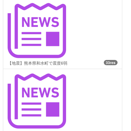
【地震】熊本県和水町で震度6弱
33res