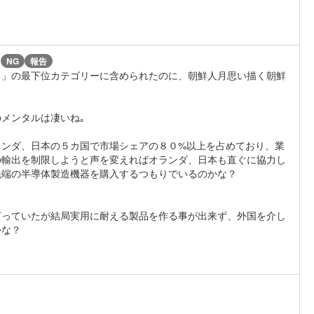
)
NG
報告
ト」の最下位カテゴリーに含められたのに、朝鮮人月思い描く朝鮮
メンタルは凄いね｡
ランダ、日本の５カ国で市場シェアの８０%以上を占めており、業
の輸出を制限しようと声を変えればオランダ、日本も直ぐに協力し
先端の半導体製造機器を購入するつもりでいるのかな？
言っていたが結局実用に耐える製品を作る事が出来ず、外国を介し
かな？