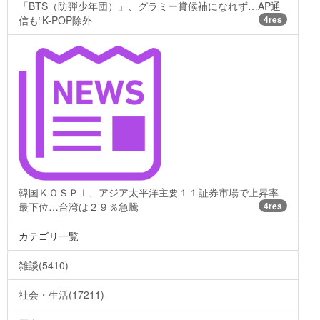
「BTS（防弾少年団）」、グラミー賞候補になれず…AP通
信も“K-POP除外
4res
韓国ＫＯＳＰＩ、アジア太平洋主要１１証券市場で上昇率
最下位…台湾は２９％急騰
4res
カテゴリ一覧
雑談(5410)
社会・生活(17211)