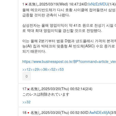
1
名無し
2025/03/19(Wed) 16:47:24
ID:
IxNzEzMDU
(1/4)
올해 메모리반도체가 다시 호황 사이클에 접어들면서 삼성전
급증할 것이란 관측이 나왔다.
삼성전자는 올해 영업이익이 약 41조 원으로 전성기 시절 
로 역대 최대 영업이익을 경신할 것으로 전망됐다.
이는 올해 2분기부터 범용 D램과 낸드플래시 가격의 본격
능(AI) 칩과 빅테크의 맞춤형 AI 반도체(ASIC) 수요 
되기 때문이다.
https://www.businesspost.co.kr/BP?command=article_
>>12
>>29
>>36
>>52
>>53
0
17
名無し
2025/03/20(Thu) 00:52:14
(2/4)
このレスは削除されています
>>32
18
名無し
2025/03/20(Thu) 00:52:50
ID:
AwNDExMjA
(3/5