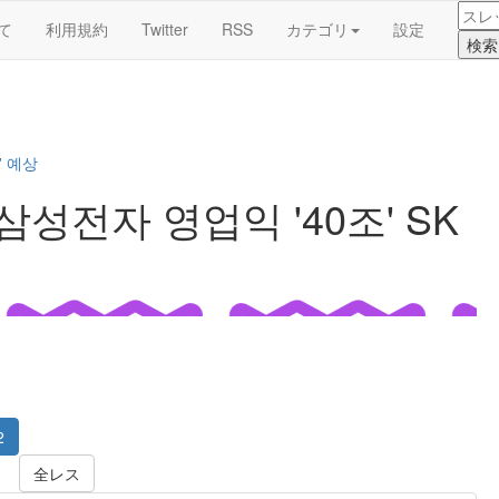
て
利用規約
Twitter
RSS
カテゴリ
設定
' 예상
성전자 영업익 '40조' SK
2
全レス