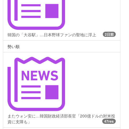
韓国の「大谷駅」…日本野球ファンの聖地に浮上
2日前
勢い順
またウォン安に…韓国財政経済部長官「200億ドルの対米投
資に支障も」
47res