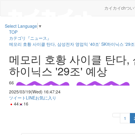
カイカイchつい
Select Language
▼
TOP
カテゴリ『ニュース』
메모리 호황 사이클 탄다, 삼성전자 영업익 '40조' SK하이닉스 '29조
메모리 호황 사이클 탄다, 삼
하이닉스 '29조' 예상
66
2025/03/19(Wed) 16:47:24
ツイート
LINE
お気に入り
44
16
1