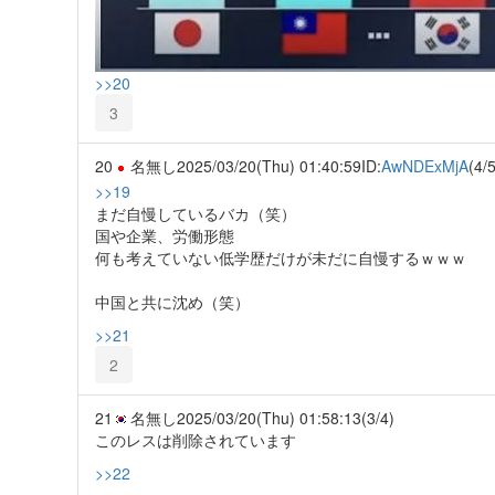
>>20
3
20
名無し
2025/03/20(Thu) 01:40:59
ID:
AwNDExMjA
(4/5
>>19
まだ自慢しているバカ（笑）
国や企業、労働形態
何も考えていない低学歴だけが未だに自慢するｗｗｗ
中国と共に沈め（笑）
>>21
2
21
名無し
2025/03/20(Thu) 01:58:13
(3/4)
このレスは削除されています
>>22