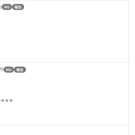
)
NG
報告
1)
NG
報告
いｗｗｗ