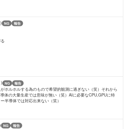
)
NG
報告
がる
1)
NG
報告
人がホルホルする為のもので希望的観測に過ぎない（笑）それから
体の大量生産では意味が無い（笑）AIに必要なCPU,GPUに特
リー半導体では対応出来ない（笑）
)
NG
報告