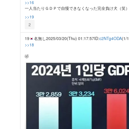
>>16
一人当たりＧＤＰで自慢できなくなった完全負け犬（笑
>>19
2
19
名無し
2025/03/20(Thu) 01:17:57
ID:
c2NTg4ODA
(1/1
>>18
🤣