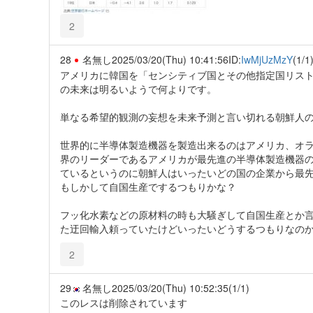
2
28
名無し
2025/03/20(Thu) 10:41:56
ID:
IwMjUzMzY
(1/1
アメリカに韓国を「センシティブ国とその他指定国リス
の未来は明るいようで何よりです。
単なる希望的観測の妄想を未来予測と言い切れる朝鮮人の
世界的に半導体製造機器を製造出来るのはアメリカ、オ
界のリーダーであるアメリカが最先進の半導体製造機器
ているというのに朝鮮人はいったいどの国の企業から最
もしかして自国生産でするつもりかな？
フッ化水素などの原材料の時も大騒ぎして自国生産とか
た迂回輸入頼っていたけどいったいどうするつもりなの
2
29
名無し
2025/03/20(Thu) 10:52:35
(1/1)
このレスは削除されています