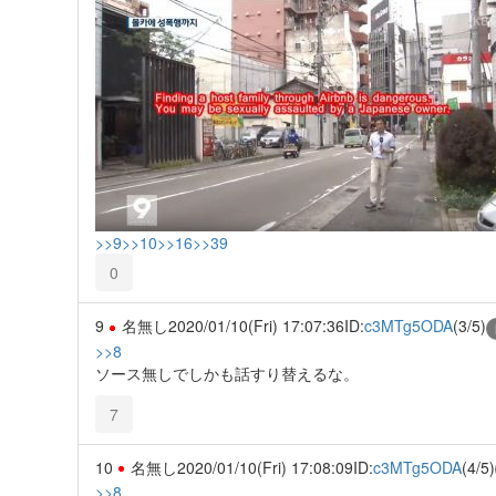
>>9
>>10
>>16
>>39
0
9
名無し
2020/01/10(Fri) 17:07:36
ID:
c3MTg5ODA
(3/5)
>>8
ソース無しでしかも話すり替えるな。
7
10
名無し
2020/01/10(Fri) 17:08:09
ID:
c3MTg5ODA
(4/5)
>>8