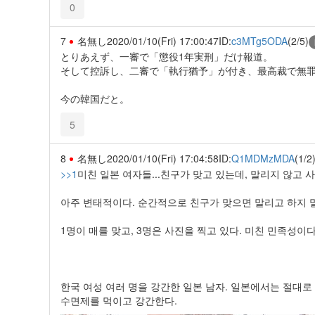
0
7
名無し
2020/01/10(Fri) 17:00:47
ID:
c3MTg5ODA
(2/5)
とりあえず、一審で「懲役1年実刑」だけ報道。
そして控訴し、二審で「執行猶予」が付き、最高裁で無
今の韓国だと。
5
8
名無し
2020/01/10(Fri) 17:04:58
ID:
Q1MDMzMDA
(1/2
>>1
미친 일본 여자들...친구가 맞고 있는데, 말리지 않고 
아주 변태적이다. 순간적으로 친구가 맞으면 말리고 하지 말라
1명이 매를 맞고, 3명은 사진을 찍고 있다. 미친 민족성이다
한국 여성 여러 명을 강간한 일본 남자. 일본에서는 절대로
수면제를 먹이고 강간한다.