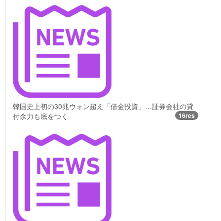
韓国史上初の30兆ウォン超え「借金投資」…証券会社の貸
付余力も底をつく
16res