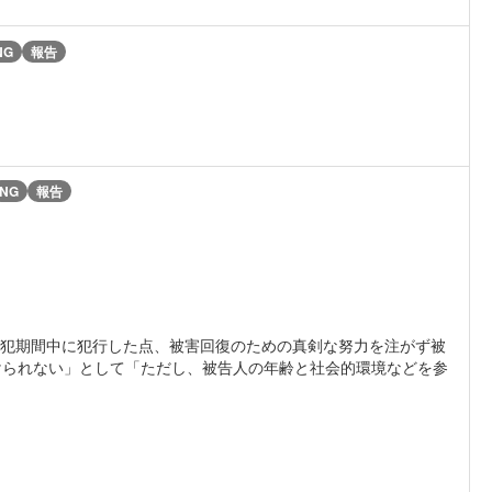
NG
報告
NG
報告
累犯期間中に犯行した点、被害回復のための真剣な努力を注がず被
けられない」として「ただし、被告人の年齢と社会的環境などを参