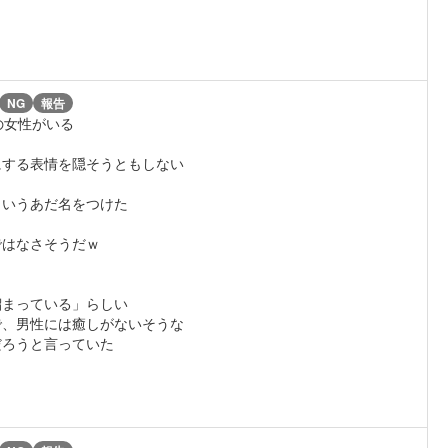
NG
報告
の女性がいる
にする表情を隠そうともしない
というあだ名をつけた
ではなさそうだｗ
う
溜まっている」らしい
で、男性には癒しがないそうな
だろうと言っていた