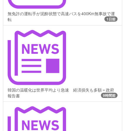
無免許の運転手が泥酔状態で高速バスを400Km無事故で運
転
1日前
韓国の温暖化は世界平均より急速 経済損失も多額＝政府
報告書
9時間前