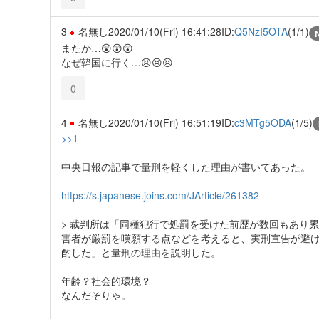
3
名無し
2020/01/10(Fri) 16:41:28
ID:
Q5NzI5OTA
(1/1)
またか…😲😲😲
なぜ韓国に行く…😣😣😣
0
4
名無し
2020/01/10(Fri) 16:51:19
ID:
c3MTg5ODA
(1/5)
>>1
中央日報の記事で量刑を軽くした理由が書いてあった。
https://s.japanese.joins.com/JArticle/261382
> 裁判所は「同種犯行で処罰を受けた前歴が数回もあり
害者が厳罰を嘆願する点などを考えると、実刑宣告が避
酌した」と量刑の理由を説明した。
年齢？社会的環境？
なんだそりゃ。