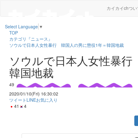
カイカイchつい
Select Language
▼
TOP
カテゴリ『ニュース』
ソウルで日本人女性暴行 韓国人の男に懲役1年＝韓国地裁
ソウルで日本人女性暴行
韓国地裁
49
2020/01/10(Fri) 16:30:02
ツイート
LINE
お気に入り
41
4