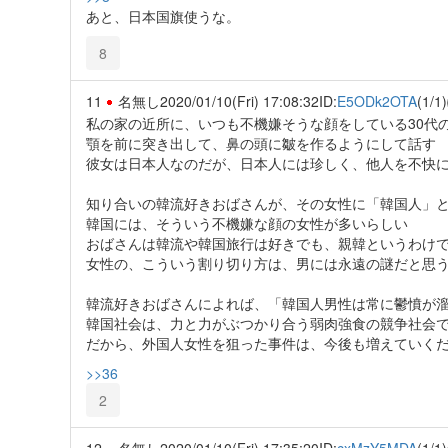
あと、日本国旗使うな。
8
11
名無し
2020/01/10(Fri) 17:08:32
ID:
E5ODk2OTA
(1/1)
私の家の近所に、いつも不機嫌そうな顔をしている30代
顎を前に突き出して、鼻の頭に皺を作るようにして話す
彼女は日本人なのだが、日本人には珍しく、他人を不快
知り合いの韓流好きおばさんが、その女性に「韓国人」
韓国には、そういう不機嫌な顔の女性が多いらしい
おばさんは韓流や韓国旅行は好きでも、親韓というわけ
女性の、こういう割り切り方は、男には永遠の謎だと思
韓流好きおばさんによれば、「韓国人男性は常に鬱憤が
韓国社会は、力と力がぶつかり合う弱肉強食の競争社会
だから、外国人女性を狙った事件は、今後も増えていく
>>36
2