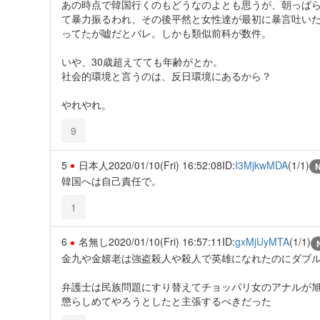
あの時点で韓国行くのもどうなのよとも思うが、朝っぱら
て暴力振るわれ、その後平然と女性達が最初に暴言吐い
ってたが嘘だとバレ。しかも類似前科が数件。
いや、30歳超えてても年齢がとか。
社会的環境と言うのは、反日環境にあるから？
やれやれ。
9
5
日本人
2020/01/10(Fri) 16:52:08
ID:
I3MjkwMDA
(1/1)
韓国へは自己責任で。
1
6
名無し
2020/01/10(Fri) 16:57:11
ID:
gxMjUyMTA
(1/1)
金九や金嬉老は強盗殺人や殺人で英雄になれたのにダブ
弁護士は民族問題にすり替えてチョッパリ女のアナルが旭
懲らしめてやろうとしたと主張するべきだった