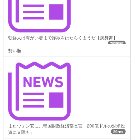
朝鮮人は障がい者まで詐欺をはたらくようだ【病身舞】
7時間前
勢い順
またウォン安に…韓国財政経済部長官「200億ドルの対米投
資に支障も」
20res