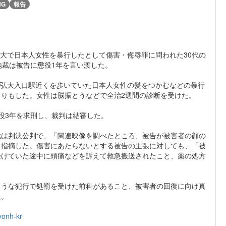
NG
報告
弘大で日本人女性を暴行したとして傷害・侮辱罪に問われた30代の
地裁は被告に懲役1年を言い渡した。
の弘大入口駅近くを歩いていた日本人女性の髪をつかむなどの暴行
りもした。女性は脳振とうなどで全治2週間の診断を受けた。
役3年を求刑し、裁判は結審した。
は判決公判で、「関連映像を調べたところ、被告が被害者の顔の
と指摘した。傷害にあたらないとする被告の主張に対しても、「被
受けていた途中に頭痛などを訴えて救急搬送されたこと、薬の処方
。
うな犯行で処罰を受けた前科があること、被害者の回復に向け真
た。
yonh-kr