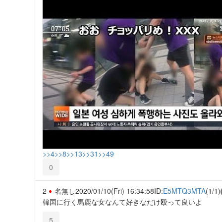
>>4
>>8
>>13
>>31
>>49
0
2
名無し
2020/01/10(Fri) 16:34:58
ID:
E5MTQ3MTA
(1/1)
韓国に行く馬鹿な女なんて好きなだけ殴って良いよ
5