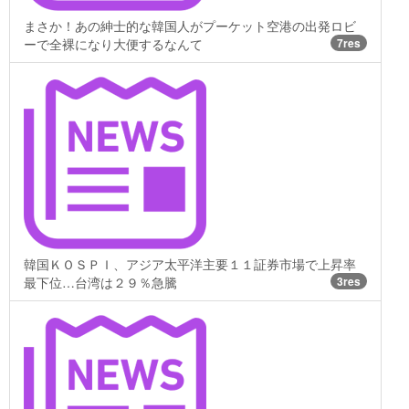
まさか！あの紳士的な韓国人がプーケット空港の出発ロビ
ーで全裸になり大便するなんて
7res
韓国ＫＯＳＰＩ、アジア太平洋主要１１証券市場で上昇率
最下位…台湾は２９％急騰
3res