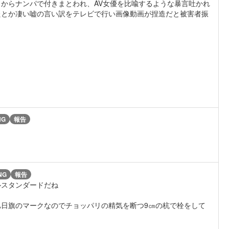
からナンパで付きまとわれ、AV女優を比喩するような暴言吐かれ
たとか凄い嘘の言い訳をテレビで行い画像動画が捏造だと被害者振
NG
報告
NG
報告
ルスタンダードだね
日旗のマークなのでチョッパリの精気を断つ9㎝の杭で栓をして