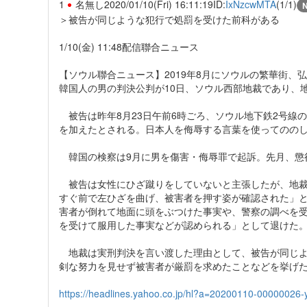
1
名無し
2020/01/10(Fri) 16:11:19
ID:
IxNzcwMTA
(1/1)
＞被告が同じような犯行で処罰を受けた前科がある
1/10(金) 11:48配信聯合ニュース
【ソウル聯合ニュース】2019年8月にソウルの繁華街、
韓国人の男の判決公判が10日、ソウル西部地裁であり、
被告は昨年8月23日午前6時ごろ、ソウル地下鉄2号線
を加えたとされる。日本人を侮辱する言葉を使ってののし
韓国の検察は9月に男を傷害・侮辱罪で起訴。先月、懲
被告は女性にひざ蹴りをしていないと主張したが、地裁
すぐ前で左ひざを曲げ、被害者を押す姿が確認された」
害者が倒れて地面に頭をぶつけた事実や、警察の調べを
を受けて服用した事実などが認められる」として退けた
地裁は実刑判決を言い渡した理由として、被告が同じよ
剣な努力を見せず被害者が厳罰を求めたことなどを挙げ
https://headlines.yahoo.co.jp/hl?a=20200110-00000026-