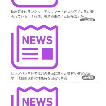
輸出禁止のランクル、アルファードがロシアで大量に売
られている…！韓国、香港経由の「迂回輸出」か…
23時間前
ビッグバン事件で批判の矢面に立った警察庁長官が反
撃、法務部次官の性接待を国会で暴露
5時間前