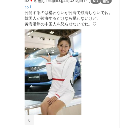
52
名無し
1年前
ID:g4NjU3Ng=(1/1)
NG
報告
>>1
公開するのは構わないが公海で航海しないでね。
韓国人が後悔するだけなら構わないけど、
黄海沿岸の中国人を怒らせないでね。♡
0