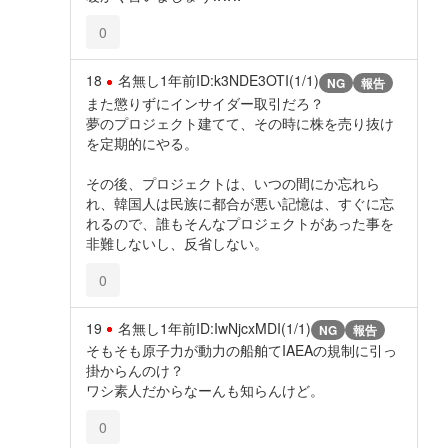
0
18
名無し
1年前
ID:k3NDE3OTI(1/1)
NG
報告
また懲りずにインサイダー取引だろ？
夢のプロジェクト建てて、その時に株を売り抜け
を定期的にやる。
その後、プロジェクトは、いつの間にか忘れら
れ、韓国人は民族に都合が悪い記憶は、すぐに忘
れるので、誰もそんなプロジェクトがあった事を
非難しないし、反省しない。
0
19
名無し
1年前
ID:IwNjcxMDI(1/1)
NG
報告
そもそも原子力が動力の船舶てIAEAの規制に引っ
掛からんのけ？
ワシ素人だからなーんも知らんけど。
0