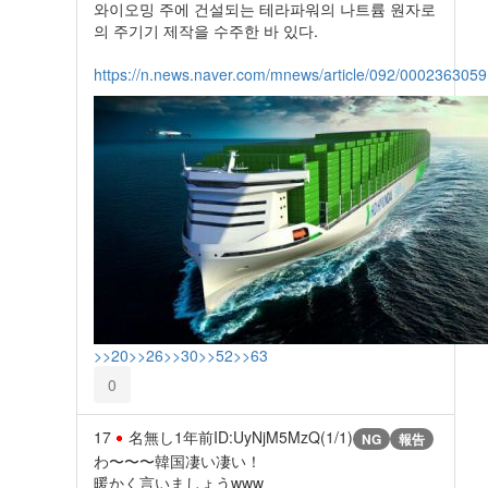
와이오밍 주에 건설되는 테라파워의 나트륨 원자로
의 주기기 제작을 수주한 바 있다.
https://n.news.naver.com/mnews/article/092/0002363059
>>20
>>26
>>30
>>52
>>63
0
17
名無し
1年前
ID:UyNjM5MzQ(1/1)
NG
報告
わ〜〜〜韓国凄い凄い！
暖かく言いましょうwww