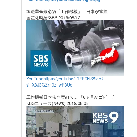
製造業全般必須「工作機械」、日本が掌握…
国産化時給/SBS 2019/08/12
YouTube
https://youtu.be/J0FF6NS5ldo?
si=X8J3GZrn9z_wF3Ud
工作機械日本依存度91%… 「6ヶ月がゴビ」 /
KBSニュース(News) 2019/08/08