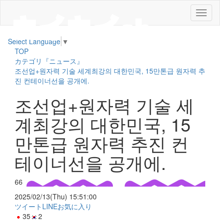
メ
ニ
ュ
Select Language
▼
ー
TOP
カテゴリ『ニュース』
조선업+원자력 기술 세계최강의 대한민국, 15만톤급 원자력 추
진 컨테이너선을 공개에.
조선업+원자력 기술 세
계최강의 대한민국, 15
만톤급 원자력 추진 컨
테이너선을 공개에.
66
2025/02/13(Thu) 15:51:00
ツイート
LINE
お気に入り
35
2