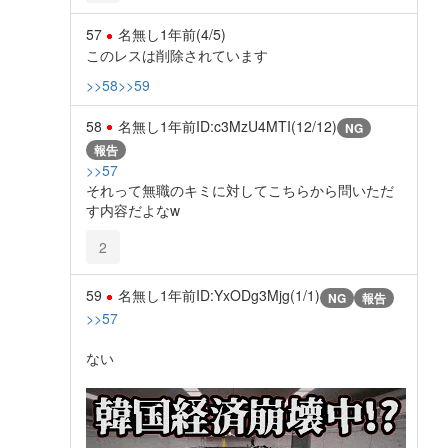
57
名無し
1年前
(4/5)
このレスは削除されています
>>58
>>59
58
名無し
1年前
ID:c3MzU4MTI(12/12)
NG
報告
>>57
それって無職のキミに対してこちらから問いただ
す内容だよなw
2
59
名無し
1年前
ID:YxODg3Mjg(1/1)
NG
報告
>>57
ない