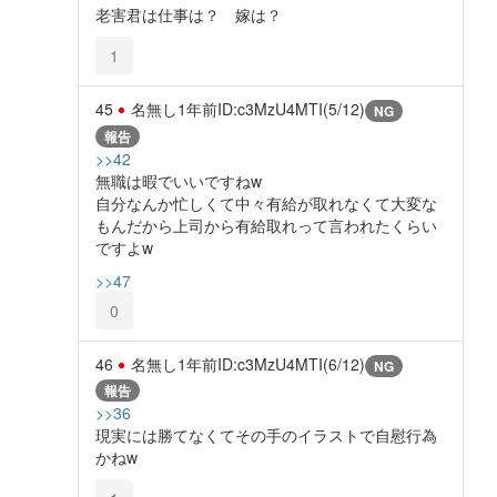
老害君は仕事は？ 嫁は？
1
45
名無し
1年前
ID:c3MzU4MTI(5/12)
NG
報告
>>42
無職は暇でいいですねw
自分なんか忙しくて中々有給が取れなくて大変な
もんだから上司から有給取れって言われたくらい
ですよw
>>47
0
46
名無し
1年前
ID:c3MzU4MTI(6/12)
NG
報告
>>36
現実には勝てなくてその手のイラストで自慰行為
かねw