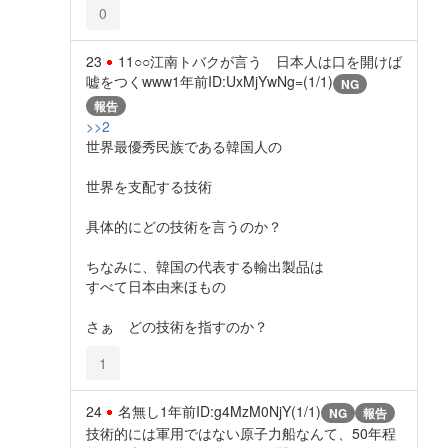
0
23
11○○江南トバクが言う 日本人は口を開けば
嘘をつくwww
1年前
ID:UxMjYwNg=(1/1)
NG
報告
>>2
世界最優秀民族である韓国人の
世界を支配する技術
具体的にどの技術を言うのか？
ちなみに、韓国の代表する輸出製品は
すべて日本由来ほもの
さぁ どの技術を指すのか？
1
24
名無し
1年前
ID:g4MzM0NjY(1/1)
NG
報告
技術的には軍用ではない原子力船なんて、50年程