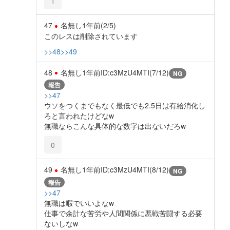
1
47
名無し
1年前
(2/5)
このレスは削除されています
>>48
>>49
48
名無し
1年前
ID:c3MzU4MTI(7/12)
NG
報告
>>47
ウソをつくまでもなく最低でも2.5日は有給消化し
ろと言われたけどなw
無職ならこんな具体的な数字は出ないだろw
0
49
名無し
1年前
ID:c3MzU4MTI(8/12)
NG
報告
>>47
無職は暇でいいよなw
仕事で余計な苦労や人間関係に悪戦苦闘する必要
ないしなw