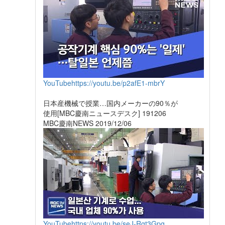
YouTube
https://youtu.be/p2afE1-mbrY
日本産機械で授業…国内メーカーの90％が
使用[MBC慶南ニュースデスク] 191206
MBC慶南NEWS 2019/12/06
YouTube
https://youtu.be/seJ-Rgt3Gpg