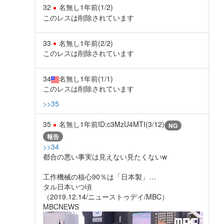
32
名無し
1年前
(1/2)
このレスは削除されています
33
名無し
1年前
(2/2)
このレスは削除されています
34
名無し
1年前
(1/1)
このレスは削除されています
>>35
35
名無し
1年前
ID:c3MzU4MTI(3/12)
NG
報告
>>34
都合の悪い事実は見えない見たくないw
工作機械の核心90％は「日本製」…
タル日本いつ頃
（2019.12.14/ニューストゥデイ/MBC）
MBCNEWS