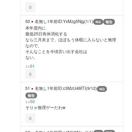
0
50
名無し
1年前
ID:YxMzg5Njg(1/1)
NG
報告
本年度内に
最低25日有休消化する
なら三月末まで、ほぼもう休暇に入らないと無理
なので、
そんなことを今頃言い出す会社は
ない。
>>51
0
51
名無し
1年前
ID:c3MzU4MTI(9/12)
NG
報告
>>50
そりゃ無理ゲーだわw
0