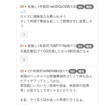
20
名無し
1年前
ID:IwODQxODA(1/2)
NG
報告
>>1
ロイズに保険加入を断られそう
そして外国で事故を起こして賠償せずに放置しそ
う
1
21
名無し
1年前
ID:Y2MTY1NzA(1/1)
NG
報告
大風呂敷広げてCG完成したから9割完成だなｗ
2
22
の
1年前
ID:k0NDI0MzQ(1/1)
NG
報告
米国のベンチャーが実施事例作りたくて持ち込ん
だアイデアってところかな。
実現前にいろいろ（技術や資金、米政府の信用
等）が足りなくてポシャるとかだろう。
まあ、そう言う話があった程度だろうなぁ。