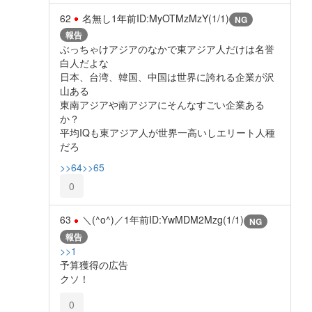
62
名無し
1年前
ID:MyOTMzMzY(1/1)
NG
報告
ぶっちゃけアジアのなかで東アジア人だけは名誉
白人だよな
日本、台湾、韓国、中国は世界に誇れる企業が沢
山ある
東南アジアや南アジアにそんなすごい企業ある
か？
平均IQも東アジア人が世界一高いしエリート人種
だろ
>>64
>>65
0
63
＼(^o^)／
1年前
ID:YwMDM2Mzg(1/1)
NG
報告
>>1
予算獲得の広告
クソ！
0