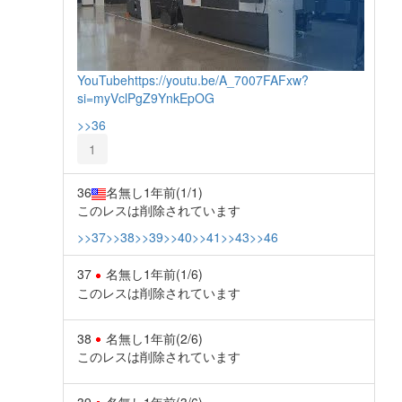
YouTube
https://youtu.be/A_7007FAFxw?
si=myVclPgZ9YnkEpOG
>>36
1
36
名無し
1年前
(1/1)
このレスは削除されています
>>37
>>38
>>39
>>40
>>41
>>43
>>46
37
名無し
1年前
(1/6)
このレスは削除されています
38
名無し
1年前
(2/6)
このレスは削除されています
39
名無し
1年前
(3/6)