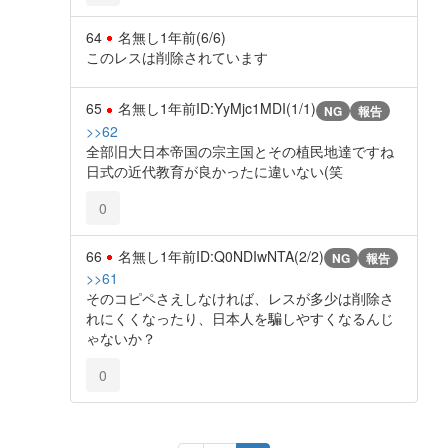
64
名無し
1年前
(6/6)
このレスは削除されています
65
名無し
1年前
ID:YyMjc1MDI(1/1)
NG
報告
>>62
全部旧大日本帝国の宗主国とその植民地達ですね
日式の近代教育が良かったに違いない(笑
0
66
名無し
1年前
ID:Q0NDIwNTA(2/2)
NG
報告
>>61
そのコピペさえしなければ、レスが多少は削除さ
れにくくなったり、日本人を騙しやすくなるんじ
ゃないか？
0