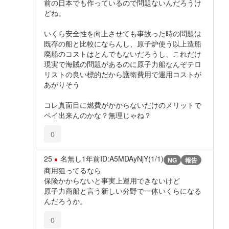
前の日本でも作っているので問題ないんだろうけ
どね。
いくら安全性を向上させても事故った時の問題は
既存の船と比較にならんし、原子炉使う以上造船
廃船のコストはとんでもないだろうし、これだけ
現実で海賊の問題があるのに原子力船なんぞテロ
リストの良い標的だから護衛費用で運用コストが
あがりそう
コレ真面目に燃費がかからないだけのメリットで
ペイ出来んのかな？無理じゃね？
0
25
名無し
1年前
ID:A5MDAyNjY(1/1)
NG
報告
商用狙ってるなら
保険かからないと事実上運用できないけど
原子力商船と言う新しい分野で一体いくらになる
んだろうか。
0