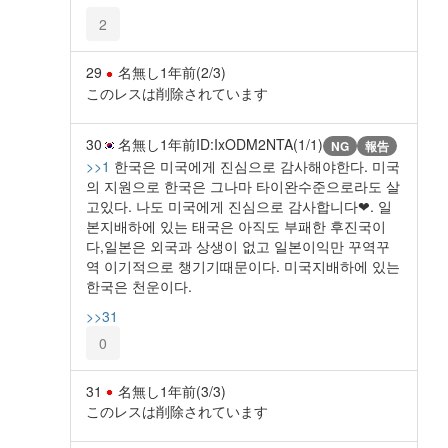
2
29
名無し
1年前
(2/3)
このレスは削除されています
30
名無し
1年前
ID:IxODM2NTA(1/1)
NG
報告
>>1
한국은 미국에게 진심으로 감사해야한다. 미국
의 지원으로 한국은 그나마 타이완수준으로라도 살
고있다. 나도 미국에게 진심으로 감사합니다❤. 일
본지배하에 있는 태국은 아직도 부패한 후진국이
다,일본은 외국과 상생이 없고 일본이익만 꾸역꾸
역 이기적으로 챙기기때문이다. 미국지배하에 있는
한국은 천운이다.
>>31
0
31
名無し
1年前
(3/3)
このレスは削除されています