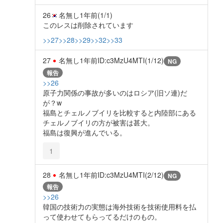
26
名無し
1年前
(1/1)
このレスは削除されています
>>27
>>28
>>29
>>32
>>33
27
名無し
1年前
ID:c3MzU4MTI(1/12)
NG
報告
>>26
原子力関係の事故が多いのはロシア(旧ソ連)だ
が？w
福島とチェルノブイリを比較すると内陸部にある
チェルノブイリの方が被害は甚大。
福島は復興が進んでいる。
1
28
名無し
1年前
ID:c3MzU4MTI(2/12)
NG
報告
>>26
韓国の技術力の実態は海外技術を技術使用料を払
って使わせてもらってるだけのもの。