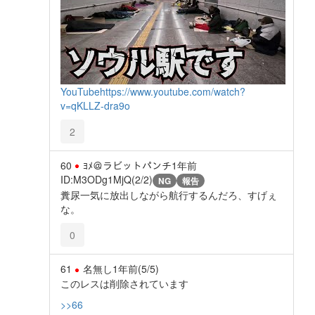
YouTube
https://www.youtube.com/watch?
v=qKLLZ-dra9o
2
60
ﾖﾒ＠ラビットパンチ
1年前
ID:M3ODg1MjQ(2/2)
NG
報告
糞尿一気に放出しながら航行するんだろ、すげぇ
な。
0
61
名無し
1年前
(5/5)
このレスは削除されています
>>66