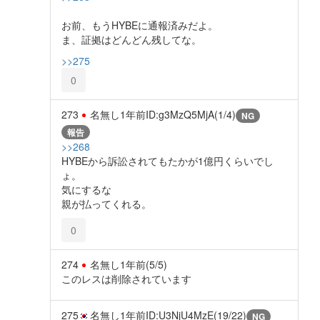
お前、もうHYBEに通報済みだよ。
ま、証拠はどんどん残してな。
>>275
0
273
名無し
1年前
ID:g3MzQ5MjA(1/4)
NG
報告
>>268
HYBEから訴訟されてもたかが1億円くらいでし
ょ。
気にするな
親が払ってくれる。
0
274
名無し
1年前
(5/5)
このレスは削除されています
275
名無し
1年前
ID:U3NjU4MzE(19/22)
NG