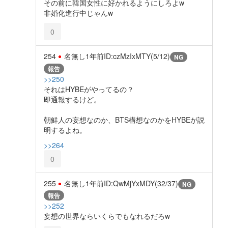
その前に韓国女性に好かれるようにしろよw
非婚化進行中じゃんw
0
254
名無し
1年前
ID:czMzIxMTY(5/12)
NG
報告
>>250
それはHYBEがやってるの？
即通報するけど。
朝鮮人の妄想なのか、BTS構想なのかをHYBEが説
明するよね。
>>264
0
255
名無し
1年前
ID:QwMjYxMDY(32/37)
NG
報告
>>252
妄想の世界ならいくらでもなれるだろw