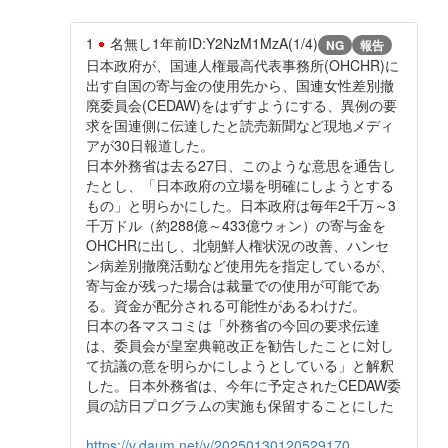
1
名無し
1年前
ID:Y2NzM1MzA(1/4)
NG
報告
日本政府が、国連人権最高代表事務所(OHCHR)に
出す自国の寄与金の使用先から、国連女性差別撤
廃委員会(CEDAW)をはずすようにする、異例の要
求を国連側に伝達したと読売新聞など現地メディ
アが30日報道した。
日本外務省は去る27日、このような意思を通告し
たとし、「日本政府の立場を明確にしようとする
もの」と明らかにした。日本政府は毎年2千万～3
千万ドル（約288億～433億ウォン）の寄与金を
OHCHRに出し、北朝鮮人権状況の改善、ハンセ
ン病差別撤廃活動など使用先を指定しているが、
寄与金が残った場合は裁量での使用が可能であ
る。資金が配分される可能性があるわけだ。
日本の各マスコミは「外務省の今回の要求伝達
は、委員会が皇室典範改正を勧告したことに対し
て抗議の意を明らかにしようとしている」と解釈
した。日本外務省は、今年に予定されたCEDAW委
員の訪日プログラムの実施も保留することにした
https://v.daum.net/v/20250130120529170