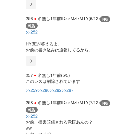
0
256
名無し
1年前
ID:czMzIxMTY(6/12)
NG
報告
>>252
HYBEが答えるよ。
お前の書き込みは通報してるから。
0
257
名無し
1年前
(5/5)
このレスは削除されています
>>259
>>260
>>262
>>267
258
名無し
1年前
ID:czMzIxMTY(7/12)
NG
報告
>>252
お前、損害賠償される覚悟あんの？
ww
いや、マジで。