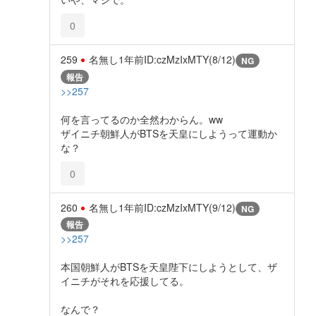
0
259
名無し
1年前
ID:czMzIxMTY(8/12)
NG
報告
>>257
何を言ってるのか全然わからん。ww
ザイニチ朝鮮人がBTSを天皇にしようって運動か
な？
0
260
名無し
1年前
ID:czMzIxMTY(9/12)
NG
報告
>>257
本国朝鮮人がBTSを天皇陛下にしようとして、ザ
イニチがそれを応援してる。
なんで？