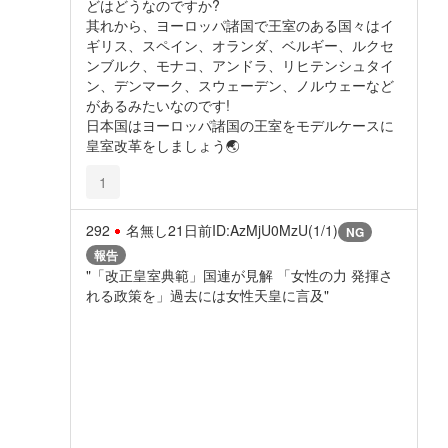
どはどうなのですか?
其れから、ヨーロッパ諸国で王室のある国々はイ
ギリス、スペイン、オランダ、ベルギー、ルクセ
ンブルク、モナコ、アンドラ、リヒテンシュタイ
ン、デンマーク、スウェーデン、ノルウェーなど
があるみたいなのです!
日本国はヨーロッパ諸国の王室をモデルケースに
皇室改革をしましょう🌏️
1
292
名無し
21日前
ID:AzMjU0MzU(1/1)
NG
報告
"「改正皇室典範」国連が見解 「女性の力 発揮さ
れる政策を」過去には女性天皇に言及"