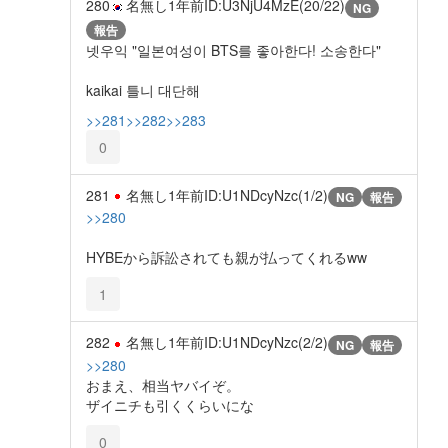
280
名無し
1年前
ID:U3NjU4MzE(20/22)
NG
報告
넷우익 "일본여성이 BTS를 좋아한다! 소송한다"
kaikai 틀니 대단해
>>281
>>282
>>283
0
281
名無し
1年前
ID:U1NDcyNzc(1/2)
NG
報告
>>280
HYBEから訴訟されても親が払ってくれるww
1
282
名無し
1年前
ID:U1NDcyNzc(2/2)
NG
報告
>>280
おまえ、相当ヤバイぞ。
ザイニチも引くくらいにな
0