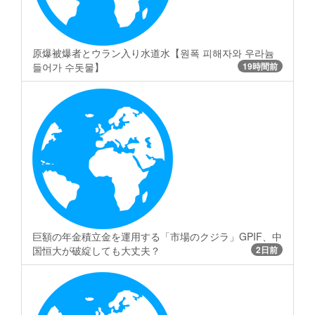
原爆被爆者とウラン入り水道水【원폭 피해자와 우라늄
들어가 수돗물】
19時間前
巨額の年金積立金を運用する「市場のクジラ」GPIF、中
国恒大が破綻しても大丈夫？
2日前