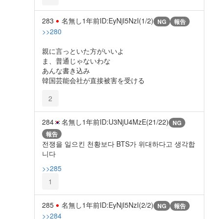
283
名無し
1年前
ID:EyNjI5NzI(1/2)
NG
報告
>>280
親に言っといた方がいいよ
ま、普通じゃないわな
あんな書き込み
韓国芸能会社が直接被害を受ける
2
284
名無し
1年前
ID:U3NjU4MzE(21/22)
NG
報告
전쟁을 일으킨 천황보다 BTS가 위대하다고 생각합
니다
>>285
1
285
名無し
1年前
ID:EyNjI5NzI(2/2)
NG
報告
>>284