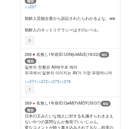
報告
>>257
朝鮮人芸能企業から訴訟されたらわかるよな。ww
朝鮮人のネットリテラシーはそのレベル。
0
268
名無し
1年前
ID:U3NjU4MzE(18/22)
NG
報告
일본의 천황은 AV배우로 해라
외국에서 일본의 이미지는 AV가 가장 유명하니까
>>271
>>272
>>273
>>276
1
269
名無し
1年前
ID:QwMjYxMDY(35/37)
NG
報告
日本の王みたいな他人に対する礼儀すらわきまえ
ないやつの質問なんか無視でいいじゃん。
変なコメントが時々書き込みされてるな…程度の