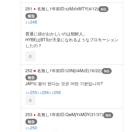
251
名無し
1年前
ID:czMzIxMTY(4/12)
NG
報告
>>248
普通に頭がおかしいのは朝鮮人。
HYBEはBTSが天皇になれるようなプロモーション
したの？
0
252
名無し
1年前
ID:U3NjU4MzE(16/22)
NG
報告
JAP의 왕이 된다는 것은 어떤 기분입니까?
>>255
>>256
>>258
0
253
名無し
1年前
ID:QwMjYxMDY(31/37)
NG
報告
>>250