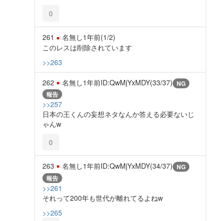
0
261
名無し
1年前
(1/2)
このレスは削除されています
>>263
262
名無し
1年前
ID:QwMjYxMDY(33/37)
NG
報告
>>257
日本の王くんの妄想ネタなんか答える必要ないじ
ゃんw
0
263
名無し
1年前
ID:QwMjYxMDY(34/37)
NG
報告
>>261
それって200年も世代が離れてるよねw
>>265