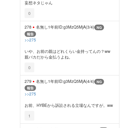
妄想ネタじゃん
0
278
名無し
1年前
ID:g3MzQ5MjA(3/4)
NG
報告
>>275
いや、お前の親はどれくらい金持ってんの？ww
親バカだから金払うよね。
0
279
名無し
1年前
ID:g3MzQ5MjA(4/4)
NG
報告
>>275
お前、HYBEから訴訟される立場なんですが。ww
1