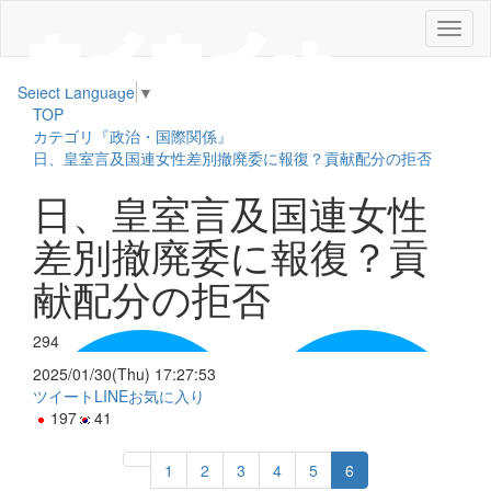
メ
ニ
ュ
Select Language
▼
ー
TOP
カテゴリ『政治・国際関係』
日、皇室言及国連女性差別撤廃委に報復？貢献配分の拒否
日、皇室言及国連女性
差別撤廃委に報復？貢
献配分の拒否
294
2025/01/30(Thu) 17:27:53
ツイート
LINE
お気に入り
197
41
1
2
3
4
5
6