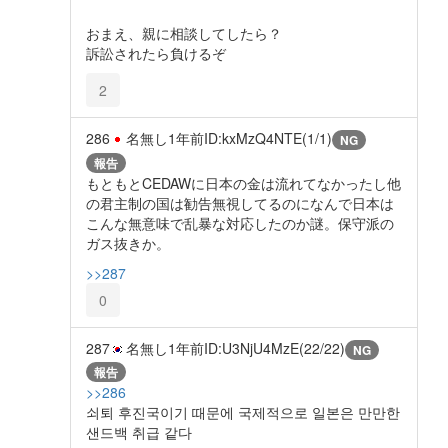
おまえ、親に相談してしたら？
訴訟されたら負けるぞ
2
286
名無し
1年前
ID:kxMzQ4NTE(1/1)
NG
報告
もともとCEDAWに日本の金は流れてなかったし他
の君主制の国は勧告無視してるのになんで日本は
こんな無意味で乱暴な対応したのか謎。保守派の
ガス抜きか。
>>287
0
287
名無し
1年前
ID:U3NjU4MzE(22/22)
NG
報告
>>286
쇠퇴 후진국이기 때문에 국제적으로 일본은 만만한
샌드백 취급 같다