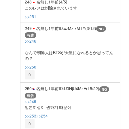
248
名無し
1年前
(4/5)
このレスは削除されています
>>251
249
名無し
1年前
ID:czMzIxMTY(3/12)
NG
報告
>>246
なんで朝鮮人はBTSが天皇になれるとか思ってん
の？
>>250
0
250
名無し
1年前
ID:U3NjU4MzE(15/22)
NG
報告
>>249
일본여성이 원하기 때문에
>>253
>>254
0