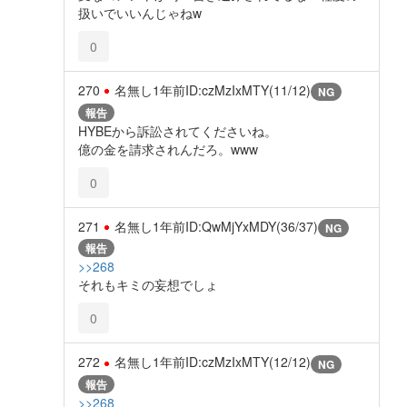
扱いでいいんじゃねw
0
270
名無し
1年前
ID:czMzIxMTY(11/12)
NG
報告
HYBEから訴訟されてくださいね。
億の金を請求されんだろ。www
0
271
名無し
1年前
ID:QwMjYxMDY(36/37)
NG
報告
>>268
それもキミの妄想でしょ
0
272
名無し
1年前
ID:czMzIxMTY(12/12)
NG
報告
>>268