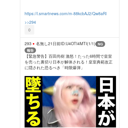
https://l.smartnews.com/m-88kcbAJ2/Qw8aRl
>>294
0
293
名無し
21日前
ID:U4OTI4MTI(1/1)
NG
報告
【緊急警告】百田尚樹 激怒！たった6時間で皇室
を売った裏切り日本が解体される！皇室典範改正
に隠された恐るべき「時限爆弾」