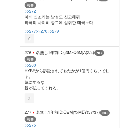
報告
>>272
아베 신조라는 남성도 신고해줘
타국의 사이비 종교에 심취한 매국노다
>>277
>>278
>>279
0
276
名無し
1年前
ID:g3MzQ5MjA(2/4)
NG
報告
>>268
HYBEから訴訟されてもたかが1億円くらいでし
ょ。
気にするな
親が払ってくれる。
2
277
名無し
1年前
ID:QwMjYxMDY(37/37)
NG
報告
>>275