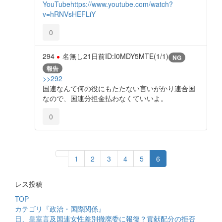
YouTube
https://www.youtube.com/watch?
v=hRNVsHEFLiY
0
294
名無し
21日前
ID:I0MDY5MTE(1/1)
NG
報告
>>292
国連なんて何の役にもたたない言いがかり連合国
なので、国連分担金払わなくていいよ。
0
1
2
3
4
5
6
レス投稿
TOP
カテゴリ『政治・国際関係』
日、皇室言及国連女性差別撤廃委に報復？貢献配分の拒否