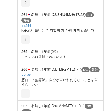
0
264
名無し
1年前
ID:U3NjU4MzE(17/22)
NG
報告
>>254
kaikai의 틀니는 진지할 때가 가장 재미있습니다
1
265
名無し
1年前
(2/2)
このレスは削除されています
266
名無し
1年前
ID:E1MjkzMTE(1/1)
NG
報告
>>232
悪口って無意識に自分が言われたくないことを言
うらしいネ
0
267
名無し
1年前
ID:czMzIxMTY(10/12)
NG