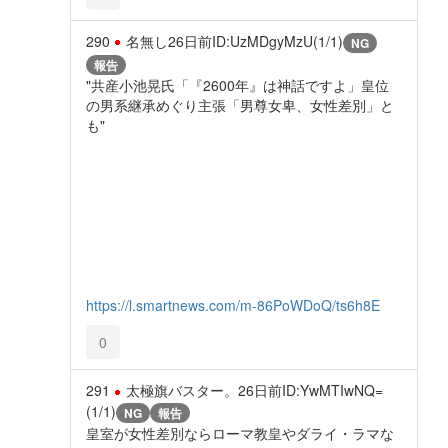
290
名無し
26日前
ID:UzMDgyMzU(1/1)
NG
報告
"共産小池晃氏「『2600年』は神話ですよ」皇位
の男系継承めぐり主張「男尊女卑、女性差別」と
も"
https://l.smartnews.com/m-86PoWDoQ/ts6h8E
0
291
太極旗バスター。
26日前
ID:YwMTIwNQ=
(1/1)
NG
報告
皇室が女性差別ならローマ教皇やダライ・ラマな