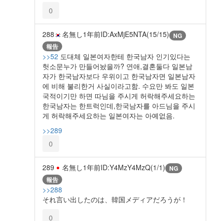
0
288
名無し
1年前
ID:AxMjE5NTA(15/15)
NG
報告
>>52
도대체 일본여자한테 한국남자 인기있다는
헛소문누가 만들어놨을까? 연애,결혼둘다 일본남
자가 한국남자보다 우위이고 한국남자면 일본남자
에 비해 불리한거 사실이라고함. 수요만 봐도 일본
국적이기만 하면 따님을 주시게 허락해주세요하는
한국남자는 한트럭인데,한국남자를 아드님을 주시
게 허락해주세요하는 일본여자는 아예없음.
>>289
0
289
名無し
1年前
ID:Y4MzY4MzQ(1/1)
NG
報告
>>288
それ言い出したのは、韓国メディアだろうが！
0