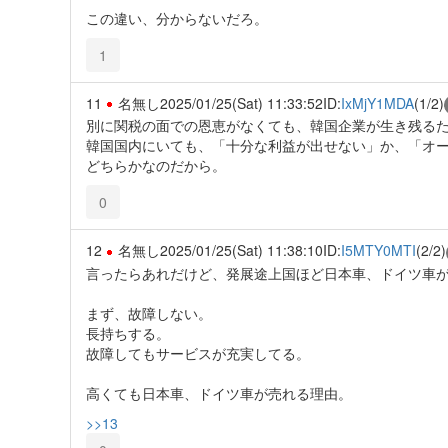
この違い、分からないだろ。
1
11
名無し
2025/01/25(Sat) 11:33:52
ID:
IxMjY1MDA
(1/2)
別に関税の面での恩恵がなくても、韓国企業が生き残る
韓国国内にいても、「十分な利益が出せない」か、「オ
どちらかなのだから。
0
12
名無し
2025/01/25(Sat) 11:38:10
ID:
I5MTY0MTI
(2/2)
言ったらあれだけど、発展途上国ほど日本車、ドイツ車
まず、故障しない。
長持ちする。
故障してもサービスが充実してる。
高くても日本車、ドイツ車が売れる理由。
>>13