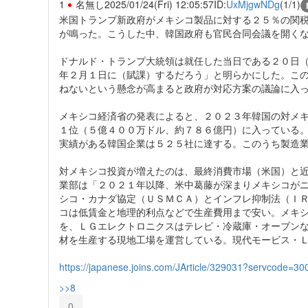
1
名無し
2025/01/24(Fri) 12:05:57
ID:
UxMjgwNDg
(1/1)
米国トランプ新政府がメキシコ製品に対する２５％の関
が鳴った。こうした中、韓国政府も官民合同会議を開く
ドナルド・トランプ大統領は就任した当日である２０日
年２月１日に（賦課）するだろう」と明らかにした。こ
ねないという懸念が高まると政府が対応方案の議論に入
メキシコ経済省の発表によると、２０２３年韓国の対メ
１位（５億４００万ドル、約７８６億円）に入っている
実績がある韓国企業は５２５社に達する。このうち製造
対メキシコ投資が増えたのは、最終消費市場（米国）と
業部は「２０２１年以降、米中葛藤が深まりメキシコが
シコ・カナダ協定（ＵＳＭＣＡ）とインフレ抑制法（Ｉ
コは低賃金と地理的利点などで生産費用まで安い。メキ
を、ＬＧエレクトロニクスはテレビ・冷蔵庫・オーブン
材を生産する現地工場を運営している。現代モービス・
https://japanese.joins.com/JArticle/329031?servcode=3
>>8
0