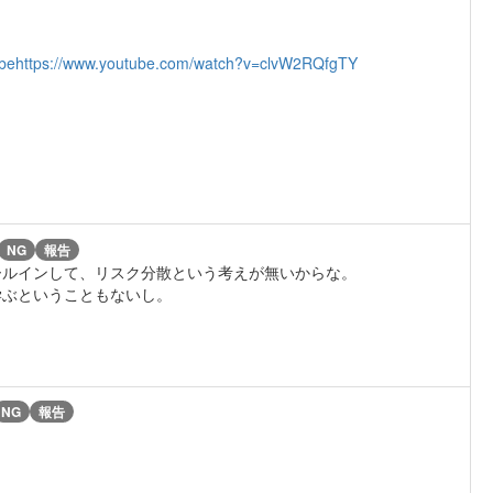
be
https://www.youtube.com/watch?v=clvW2RQfgTY
NG
報告
ールインして、リスク分散という考えが無いからな。
学ぶということもないし。
NG
報告