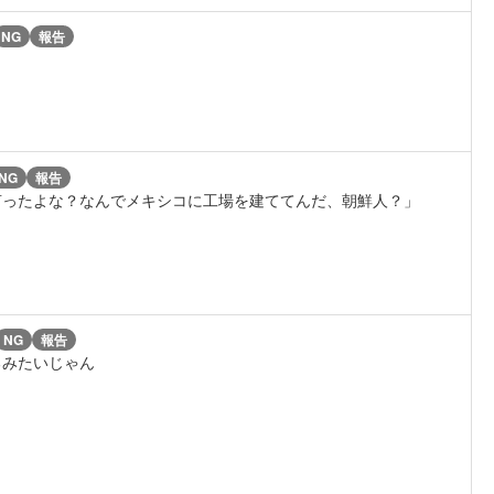
NG
報告
NG
報告
言ったよな？なんでメキシコに工場を建ててんだ、朝鮮人？」
NG
報告
るみたいじゃん