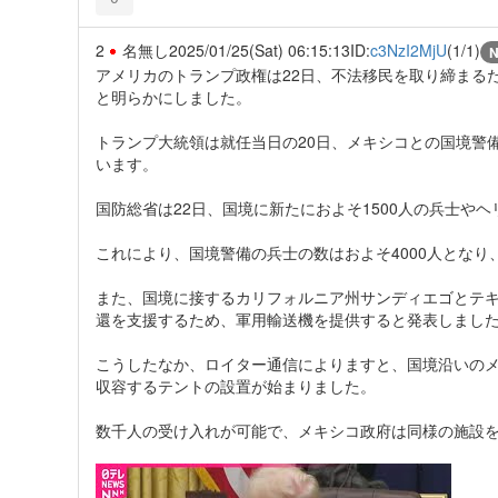
2
名無し
2025/01/25(Sat) 06:15:13
ID:
c3NzI2MjU
(1/1)
アメリカのトランプ政権は22日、不法移民を取り締まるた
と明らかにしました。
トランプ大統領は就任当日の20日、メキシコとの国境警
います。
国防総省は22日、国境に新たにおよそ1500人の兵士や
これにより、国境警備の兵士の数はおよそ4000人となり
また、国境に接するカリフォルニア州サンディエゴとテキ
還を支援するため、軍用輸送機を提供すると発表しまし
こうしたなか、ロイター通信によりますと、国境沿いの
収容するテントの設置が始まりました。
数千人の受け入れが可能で、メキシコ政府は同様の施設を