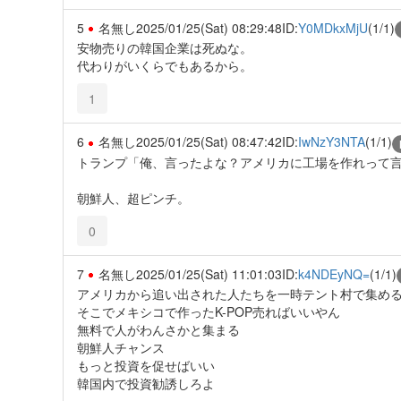
5
名無し
2025/01/25(Sat) 08:29:48
ID:
Y0MDkxMjU
(1/1)
安物売りの韓国企業は死ぬな。
代わりがいくらでもあるから。
1
6
名無し
2025/01/25(Sat) 08:47:42
ID:
IwNzY3NTA
(1/1)
トランプ「俺、言ったよな？アメリカに工場を作れって
朝鮮人、超ピンチ。
0
7
名無し
2025/01/25(Sat) 11:01:03
ID:
k4NDEyNQ=
(1/1)
アメリカから追い出された人たちを一時テント村で集め
そこでメキシコで作ったK-POP売ればいいやん
無料で人がわんさかと集まる
朝鮮人チャンス
もっと投資を促せばいい
韓国内で投資勧誘しろよ