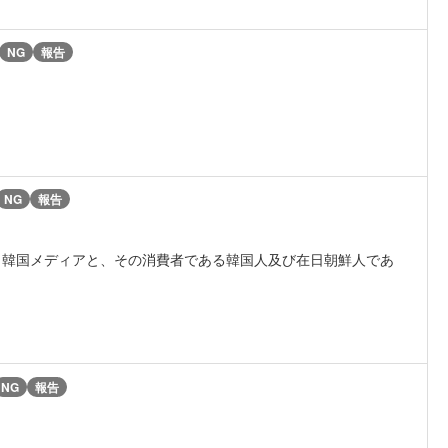
NG
報告
NG
報告
、韓国メディアと、その消費者である韓国人及び在日朝鮮人であ
NG
報告