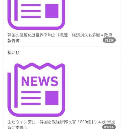
韓国の温暖化は世界平均より急速 経済損失も多額＝政府
報告書
2日前
勢い順
またウォン安に…韓国財政経済部長官「200億ドルの対米投
資に支障も」
81res