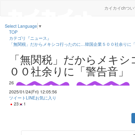
カイカイchつい
Select Language
▼
TOP
カテゴリ『ニュース』
「無関税」だからメキシコ行ったのに…韓国企業５００社余りに
「無関税」だからメキシ
００社余りに「警告音」
26
2025/01/24(Fri) 12:05:56
ツイート
LINE
お気に入り
23
1