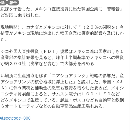
NG
報告
税賦課を予告した。メキシコ直接投資に出た韓国企業に「警報音」
など対応に乗り出した。
（現地時間）、カナダとメキシコに対して「（２５％の関税を）今
の措置がメキシコ現地に進出した韓国企業に否定的影響を及ぼしか
った。
キシコ外国人直接投資（ＦＤＩ）規模はメキシコ進出国家のうち１
。産業部の集計結果を見ると、昨年上半期基準でメキシコへの投資
業が約３００社（廃業など含む）で大部分を占める。
近い場所に生産拠点を移す「ニアショアリング」戦略の影響だ。産
ニアショアリングの核心地域に浮上した」と説明した。米国・メキ
ＲＡ）に伴う関税と補助金の恩恵も投資を増やした要因だ。メキシ
シコシティ貿易館によると、サムスン電子はＬＣＤ・ＬＥＤなど
などをメキシコで生産している。起亜・ポスコなども自動車と鉄鋼
ＬＳオートモーティブなどの自動車部品生産工場もある。
00&sectcode=300