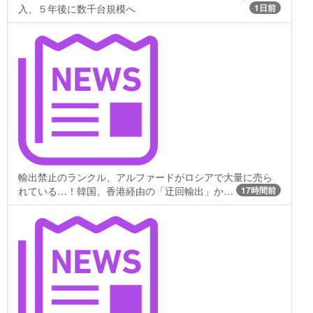
入、５年後に数千台規模へ
1日前
輸出禁止のランクル、アルファードがロシアで大量に売ら
れている…！韓国、香港経由の「迂回輸出」か…
17時間前