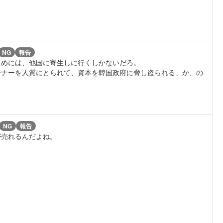
NG
報告
ためには、他国に寄生しに行くしかないだろ。
ーナーを人質にとられて、資本を韓国政府に脅し盗られる」か、の
NG
報告
が売れるんだよね。