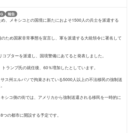
NG
報告
め、メキシコとの国境に新たにおよそ1500人の兵士を派遣する
備のため国家非常事態を宣言し、軍を派遣する大統領令に署名して
ヘリコプターを派遣し、国境警備にあてると発表しました。
、トランプ氏の就任後、60％増加したとしています。
サス州エルパソで拘束されている5000人以上の不法移民の強制送
た。
メキシコ側の街では、アメリカから強制送還される移民を一時的に
8つの都市に開設する予定です。