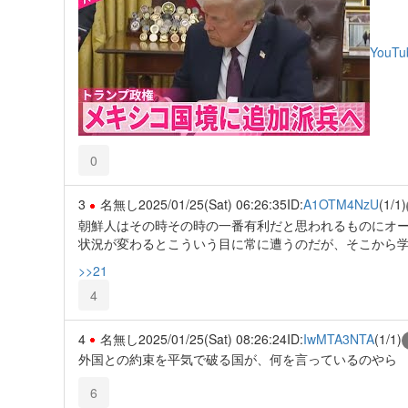
YouTu
0
3
名無し
2025/01/25(Sat) 06:26:35
ID:
A1OTM4NzU
(1/1)
朝鮮人はその時その時の一番有利だと思われるものにオ
状況が変わるとこういう目に常に遭うのだが、そこから
>>21
4
4
名無し
2025/01/25(Sat) 08:26:24
ID:
IwMTA3NTA
(1/1)
外国との約束を平気で破る国が、何を言っているのやら
6