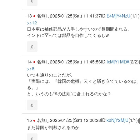
0
13
名無し
2025/01/25(Sat) 11:41:37
ID:
E4MjY4NzU
(1/1)
>>12
日本車は補修部品が入手しやすいので長期間走れる。
インドに至っては部品を自作してくるしw
0
14
名無し
2025/01/25(Sat) 11:45:56
ID:
IxMjY1MDA
(2/2)
>>8
いつも通りのことだが、
「実際には、『韓国の危機』云々と騒ぎ立てているのは
る。」
と、いうのも“Kの法則”に含まれるのかな？
0
15
名無し
2025/01/25(Sat) 12:00:28
ID:
k0NjY2MjU
(1/1)
また韓国が制裁されるのか
0