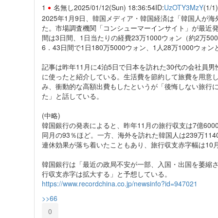
1
名無し
2025/01/12(Sun) 18:36:54
ID:
UzOTY3MzY
(1/1)
2025年1月9日、韓国メディア・韓国経済は「韓国人が
た。市場調査機関「コンシューマーインサイト」が最近
間は3日間、1日当たりの経費23万1000ウォン（約2万5
6．43日間で1日180万5000ウォン、1人28万1000ウォ
記事は昨年11月に4泊5日で日本を訪れた30代の会社員
に使ったと紹介している。生活費を節約して旅費を用意
み、衝動的な高額出費もしたというが「後悔しない旅行
た」と話している。
(中略)
韓国銀行の発表によると、昨年11月の旅行収支は7億6000
同月の93％ほど。一方、海外を訪れた韓国人は239万114
連休効果が落ち着いたこともあり、旅行収支赤字幅は10月の
韓国銀行は「最近の政局不安が一部、入国・出国を萎縮
行収支赤字は拡大する」と予想している。
https://www.recordchina.co.jp/newsinfo?id=947021
>>66
0