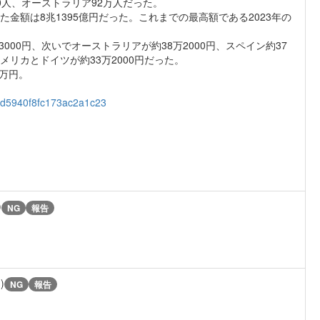
8900人、オーストラリア92万人だった。
た金額は8兆1395億円だった。これまでの最高額である2023年の
000円、次いでオーストラリアが約38万2000円、スペイン約37
アメリカとドイツが約33万2000円だった。
万円。
04d5940f8fc173ac2a1c23
)
NG
報告
)
NG
報告