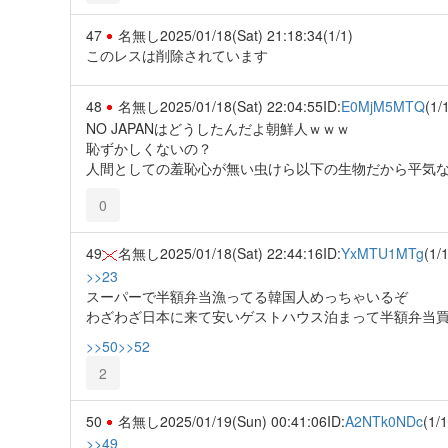
47
名無し
2025/01/18(Sat) 21:18:34
(1/1)
このレスは削除されています
48
名無し
2025/01/18(Sat) 22:04:55
ID:
E0MjM5MTQ
(1/
NO JAPANはどうしたんだよ朝鮮人ｗｗｗ
恥ずかしくないの？
人間としての羞恥心が無い虫けら以下の生物だから平気
0
49
名無し
2025/01/18(Sat) 22:44:16
ID:
YxMTU1MTg
(1/1
>>23
スーパーで半額弁当漁ってる韓国人めっちゃいるぞ
わざわざ日本に来て安いゲストハウス泊まって半額弁当
>>50
>>52
2
50
名無し
2025/01/19(Sun) 00:41:06
ID:
A2NTk0NDc
(1/1
>>49