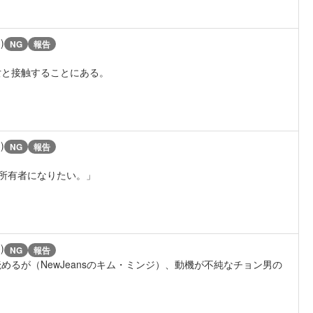
)
NG
報告
女と接触することにある。
)
NG
報告
の所有者になりたい。」
)
NG
報告
めるが（NewJeansのキム・ミンジ）、動機が不純なチョン男の