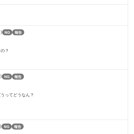
1)
NG
報告
なの？
)
NG
報告
買うってどうなん？
)
NG
報告