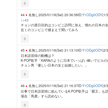
0
44
名無し
2025/01/18(Sat) 20:36:58
ID:
Y1ODg0ODY
(1/3
>>43
チョンの渡日目的はコンビニ訪問に加え、憧れの日本の
近くのコンビニで捕まえて聞いてみろ
0
45
名無し
2025/01/18(Sat) 21:13:10
ID:
Y1ODg0ODY
(2/3
日本語習得の動機は？
K-POP歌手「KARAのように日本でいっぱい稼いでビル
チョン男「優しい日本の女と結婚したい。」
0
46
名無し
2025/01/18(Sat) 21:16:37
ID:
Y1ODg0ODY
(3/3
仕事で日本語習得に励んでいるK-POP歌手は「覇王」も読
場合「馬鹿」すら読めない。
0