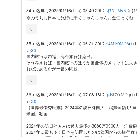
34
名無し
2025/01/16(Thu) 03:49:29
ID:
Q3NDMyNDg
(1
今のうちに日本に旅行に来てじゃんじゃんお金使ってね
0
35
名無し
2025/01/16(Thu) 06:21:20
ID:
Y4Mjk0MDA
(1/1
>>23
国内旅行は内需、海外旅行は流出。
そう考えれば、国内旅行のほうが国全体のメリットは大
れだけあるかが一番の問題。
0
36
名無し
2025/01/16(Thu) 07:08:13
ID:
gxNDYxMDg
(1/
>>26
【世界最優秀民族】2024年の訪日外国人、消費金額1人当たり 1
米国、独国
2024年の訪日外国人は過去最多の3686万9900人！消費
2024年に最も多く日本を訪問したのは韓国からの旅行者で88