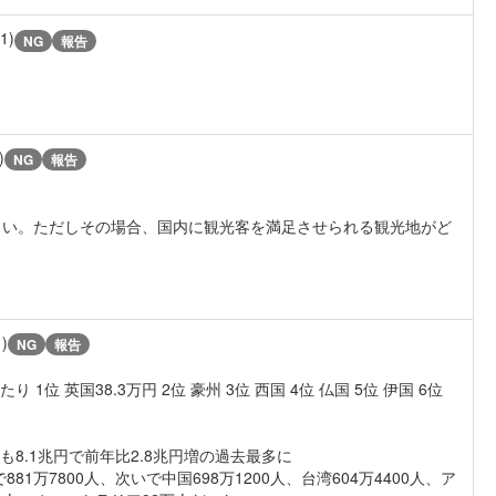
/1)
NG
報告
)
NG
報告
きい。ただしその場合、国内に観光客を満足させられる観光地がど
1)
NG
報告
位 英国38.3万円 2位 豪州 3位 西国 4位 仏国 5位 伊国 6位
額も8.1兆円で前年比2.8兆円増の過去最多に
1万7800人、次いで中国698万1200人、台湾604万4400人、ア