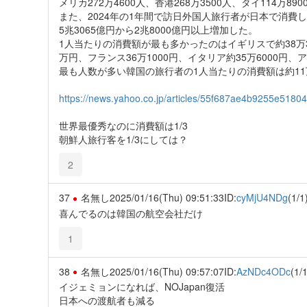
メリカ272万4600人、香港268万3500人、タイ114万
また、2024年の1年間で訪日外国人旅行者が日本で消費し
5兆3065億円から2兆8000億円以上増加した。
1人当たりの消費額が最も多かったのはイギリスで約38万3
万円、フランス36万1000円、イタリア約35万6000円、
最も人数が多い韓国の旅行者の1人当たりの消費額は約11
https://news.yahoo.co.jp/articles/55f687ae4b9255e518
世界最優秀なのに消費額は1/3
朝鮮人旅行客を1/3にしては？
2
37
名無し
2025/01/16(Thu) 09:51:33
ID:
cyMjU4NDg
(1/1
喜んでるのは韓国の航空会社だけ
1
38
名無し
2025/01/16(Thu) 09:57:07
ID:
AzNDc4ODc
(1/1
イジェミョンになれば、NOJapan復活
日本への渡航者も減る