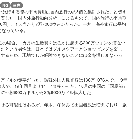
NG
報告
海外旅行する際の平均費用は国内旅行の約8倍と集計された」と伝え
発表した「国内外旅行動向分析」によるもので、国内旅行の平均期
000円）、1人当たり7万7000ウォンだった。一方、海外旅行は平均
ンとなっている。
男性の場合、1カ月の生活費をはるかに超える300万ウォンを滞在中
したという男性は、日本ではグルメツアーとショッピングを楽し
にするため、現地でしか経験できないことには金を惜しまなかっ
万ドルの赤字だった。訪韓外国人観光客は136万1076人で、19年
0人で、19年同月より14．4％多かった。10月の中国の「国慶節」
4億8000万ドルから2億8000万ドル拡大した。
させる可能性はあるが、年末、冬休みで出国者数は増えており、旅