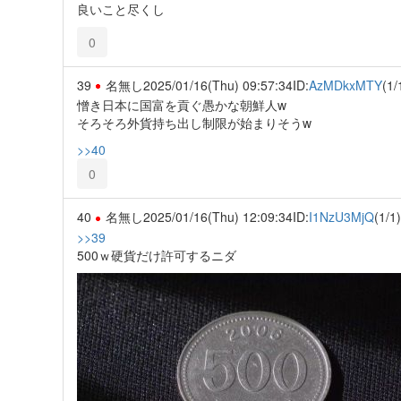
良いこと尽くし
0
39
名無し
2025/01/16(Thu) 09:57:34
ID:
AzMDkxMTY
(1/
憎き日本に国富を貢ぐ愚かな朝鮮人w
そろそろ外貨持ち出し制限が始まりそうw
>>40
0
40
名無し
2025/01/16(Thu) 12:09:34
ID:
I1NzU3MjQ
(1/1)
>>39
500ｗ硬貨だけ許可するニダ