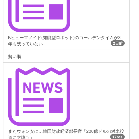
Kヒューマノイド(知能型ロボット)のゴールデンタイムが3
年も残っていない
2日前
勢い順
またウォン安に…韓国財政経済部長官「200億ドルの対米投
資に支障も」
17res