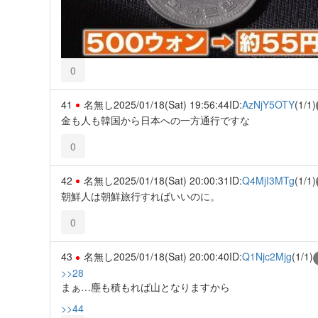
0
41
名無し
2025/01/18(Sat) 19:56:44
ID:
AzNjY5OTY
(1/1)
金も人も韓国から日本への一方通行ですな
0
42
名無し
2025/01/18(Sat) 20:00:31
ID:
Q4MjI3MTg
(1/1)
朝鮮人は朝鮮旅行すればいいのに。
0
43
名無し
2025/01/18(Sat) 20:00:40
ID:
Q1Njc2Mjg
(1/1)
>>28
まぁ…塵も積もれば山となりますから
>>44