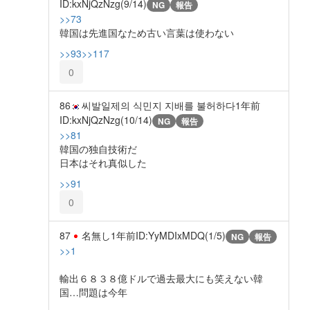
ID:kxNjQzNzg(9/14)
NG
報告
>>73
韓国は先進国なため古い言葉は使わない
>>93
>>117
0
86
씨발일제의 식민지 지배를 불허하다
1年前
ID:kxNjQzNzg(10/14)
NG
報告
>>81
韓国の独自技術だ
日本はそれ真似した
>>91
0
87
名無し
1年前
ID:YyMDIxMDQ(1/5)
NG
報告
>>1
輸出６８３８億ドルで過去最大にも笑えない韓
国…問題は今年