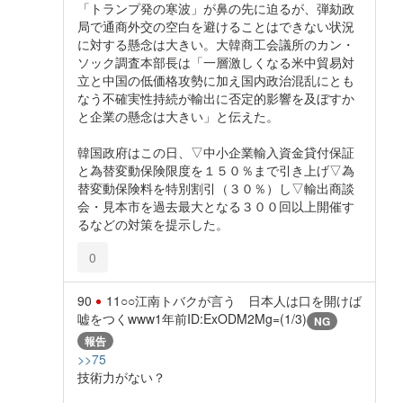
「トランプ発の寒波」が鼻の先に迫るが、弾劾政
局で通商外交の空白を避けることはできない状況
に対する懸念は大きい。大韓商工会議所のカン・
ソック調査本部長は「一層激しくなる米中貿易対
立と中国の低価格攻勢に加え国内政治混乱にとも
なう不確実性持続が輸出に否定的影響を及ぼすか
と企業の懸念は大きい」と伝えた。
韓国政府はこの日、▽中小企業輸入資金貸付保証
と為替変動保険限度を１５０％まで引き上げ▽為
替変動保険料を特別割引（３０％）し▽輸出商談
会・見本市を過去最大となる３００回以上開催す
るなどの対策を提示した。
0
90
11○○江南トバクが言う 日本人は口を開けば
嘘をつくwww
1年前
ID:ExODM2Mg=(1/3)
NG
報告
>>75
技術力がない？