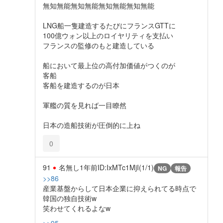
無知無能無知無能無知無能無知無能
LNG船一隻建造するたびにフランスGTTに
100億ウォン以上のロイヤリティを支払い
フランスの監修のもと建造している
船において最上位の高付加価値がつくのが
客船
客船を建造するのが日本
軍艦の質を見れば一目瞭然
日本の造船技術が圧倒的に上ね
0
91
名無し
1年前
ID:IxMTc1MjI(1/1)
NG
報告
>>86
産業基盤からして日本企業に抑えられてる時点で
韓国の独自技術w
笑わせてくれるよなw