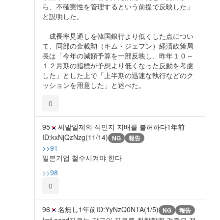
ら、不確実性を管理するという前提で反映した」
と説明した。
成長率見通しを韓国銀行より低くした点につい
て、同部の金載勲（キム・ジェフン）経済政策局
長は「今年の減額予算を一部反映し、昨年１０～
１２月期の指標が予想より低くなった反動を考慮
した」とした上で「上半期の迅速な執行などのク
ッションを用意した」と述べた。
0
95
씨발일제의 식민지 지배를 불허하다
1年前
ID:kxNjQzNzg(11/14)
NG
報告
>>91
일본기업 철수시켜야 한다
>>98
0
96
名無し
1年前
ID:YyNzQ0NTA(1/5)
NG
報告