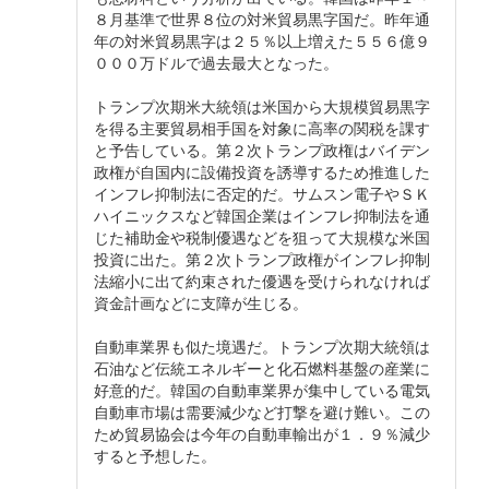
８月基準で世界８位の対米貿易黒字国だ。昨年通
年の対米貿易黒字は２５％以上増えた５５６億９
０００万ドルで過去最大となった。
トランプ次期米大統領は米国から大規模貿易黒字
を得る主要貿易相手国を対象に高率の関税を課す
と予告している。第２次トランプ政権はバイデン
政権が自国内に設備投資を誘導するため推進した
インフレ抑制法に否定的だ。サムスン電子やＳＫ
ハイニックスなど韓国企業はインフレ抑制法を通
じた補助金や税制優遇などを狙って大規模な米国
投資に出た。第２次トランプ政権がインフレ抑制
法縮小に出て約束された優遇を受けられなければ
資金計画などに支障が生じる。
自動車業界も似た境遇だ。トランプ次期大統領は
石油など伝統エネルギーと化石燃料基盤の産業に
好意的だ。韓国の自動車業界が集中している電気
自動車市場は需要減少など打撃を避け難い。この
ため貿易協会は今年の自動車輸出が１．９％減少
すると予想した。