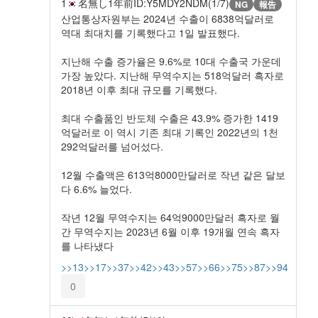
1
名無し
1年前
ID:Y5MDY2NDM(1/7)
NG
報告
산업통상자원부는 2024년 수출이 6838억달러로
역대 최대치를 기록했다고 1일 발표했다.
지난해 수출 증가율은 9.6%로 10대 수출국 가운데
가장 높았다. 지난해 무역수지는 518억달러 흑자로
2018년 이후 최대 규모를 기록했다.
최대 수출품인 반도체 수출은 43.9% 증가한 1419
억달러로 이 역시 기존 최대 기록인 2022년의 1천
292억달러를 넘어섰다.
12월 수출액은 613억8000만달러로 작년 같은 달보
다 6.6% 늘었다.
작년 12월 무역수지는 64억9000만달러 흑자로 월
간 무역수지는 2023년 6월 이후 19개월 연속 흑자
를 나타냈다
>>13
>>17
>>37
>>42
>>43
>>57
>>66
>>75
>>87
>>94
0