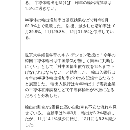
る。 半導体輸出を除けば、昨年の輸出増加率は
1.5%に過ぎない。
半導体の輸出増加率は基底効果などで昨年2月
62.9%まで急騰した。 以後、減少した増加率は10
月39.8%、11月29.8%、12月31.5%と停滞してい
る。
世宗大学経営学部のキム·デジョン教授は「今年の
韓国半導体輸出は中国景気が難しく簡単に判断し
にくい」として「対中国輸出依存度を15%まで下
げなければならない」と助言した。 輸出入銀行は
今年の半導体輸出増加率が10%を記録するだろう
と展望した。 輸出入銀行は今年半ばまで需要企業
の半導体在庫調整などで半導体輸出が不振になる
だろうと分析した。
輸出の割合が2番目に高い自動車も不安な流れを見
せている。 自動車は昨年9月、輸出が6.3%増加し
たが、11月14.1%減少に転じ、12月にも5.3%減少
した。