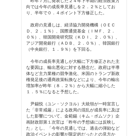
昨年７月に発表した２４年下半期の経済政策方
向では今年の成長率見通しを２．２％としてお
り、半年で０．４ポイント下方修正した。
政府の見通しは、経済協力開発機構（ＯＥＣ
Ｄ、２．１％）、国際通貨基金（ＩＭＦ、２．
０％）、韓国開発研究院（ＫＤＩ、２．０％）、
アジア開発銀行（ＡＤＢ、２．０％）、韓国銀行
（中央銀行、１．９％）を下回る。
今年の成長率見通しが大幅に下方修正された主
な要因は、輸出悪化に対する懸念だ。政府は半導
体など主力業種の競争激化、米国のトランプ新政
権発足後の通商政策転換などにより、今年の輸出
増加率が昨年（８．２％）から大幅に縮小した
１．５％になると予想した。
尹錫悦（ユン・ソクヨル）大統領が一時宣言し
た「非常戒厳」による政局の混乱が成長率に及ぼ
した影響について、金範錫（キム・ボムソク）企
画財政部第１次官は「昨年の予想値には反映し
た」とし、「今年の見通しでは、過去の弾劾など
政治イベントの影響が限定的だったとの見方か