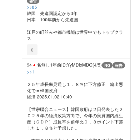
報告
>>85
韓国 先進国認定から3年
日本 100年前から先進国
江戸の町並みや都市機能は世界中でもトップクラ
ス
0
94
名無し
1年前
ID:YyMDIxMDQ(4/5)
NG
報告
>>1
２５年成長率見通し１．８％に下方修正 輸出悪
化で＝韓国政府
経済 2025.01.02 10:40
【世宗聯合ニュース】韓国政府は２日発表した２
０２５年の経済政策方向で、今年の実質国内総生
産（ＧＤＰ）成長率を前年比０．３ポイント下落
した１．８％と予想した。