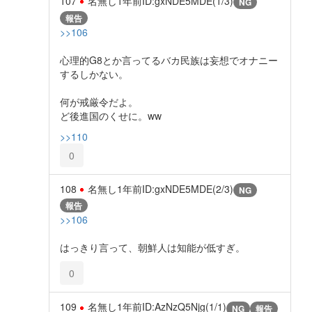
107
名無し
1年前
ID:gxNDE5MDE(1/3)
NG
報告
>>106
心理的G8とか言ってるバカ民族は妄想でオナニー
するしかない。
何が戒厳令だよ。
ど後進国のくせに。ww
>>110
0
108
名無し
1年前
ID:gxNDE5MDE(2/3)
NG
報告
>>106
はっきり言って、朝鮮人は知能が低すぎ。
0
109
名無し
1年前
ID:AzNzQ5Njg(1/1)
NG
報告