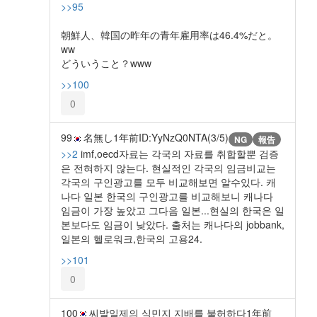
>>95
朝鮮人、韓国の昨年の青年雇用率は46.4%だと。
ww
どういうこと？www
>>100
0
99
名無し
1年前
ID:YyNzQ0NTA(3/5)
NG
報告
>>2
imf,oecd자료는 각국의 자료를 취합할뿐 검증
은 전혀하지 않는다. 현실적인 각국의 임금비교는
각국의 구인광고를 모두 비교해보면 알수있다. 캐
나다 일본 한국의 구인광고를 비교해보니 캐나다
임금이 가장 높았고 그다음 일본...현실의 한국은 일
본보다도 임금이 낮았다. 출처는 캐나다의 jobbank,
일본의 헬로워크,한국의 고용24.
>>101
0
100
씨발일제의 식민지 지배를 불허하다
1年前