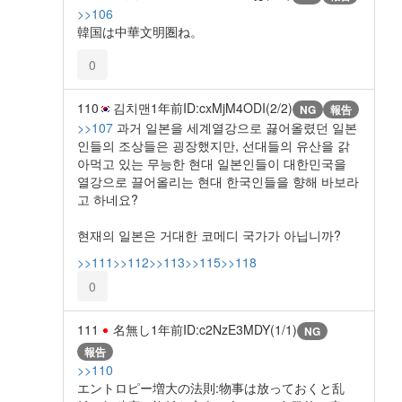
>>106
韓国は中華文明圏ね。
0
110
김치맨
1年前
ID:cxMjM4ODI(2/2)
NG
報告
>>107
과거 일본을 세계열강으로 끓어올렸던 일본
인들의 조상들은 굉장했지만, 선대들의 유산을 갉
아먹고 있는 무능한 현대 일본인들이 대한민국을
열강으로 끌어올리는 현대 한국인들을 향해 바보라
고 하네요?
현재의 일본은 거대한 코메디 국가가 아닙니까?
>>111
>>112
>>113
>>115
>>118
0
111
名無し
1年前
ID:c2NzE3MDY(1/1)
NG
報告
>>110
エントロピー増大の法則:物事は放っておくと乱