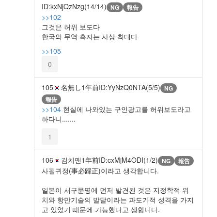
ID:kxNjQzNzg(14/14)
NG
報告
>>102
그것은 허위 보도다
한국의 무역 흑자는 사상 최대다
>>105
0
105
名無し
1年前
ID:YyNzQ0NTA(5/5)
NG
報告
>>104
현실에 나와있는 구인광고를 허위보도라고
하다니.......
1
106
김치맨
1年前
ID:cxMjM4ODI(1/2)
NG
報告
사필귀정(事必歸正)이라고 생각합니다.
일본이 서구문명에 먼저 발견된 것은 지정학적 위
치와 항만기술의 발달이라는 과도기적 성격을 가지
고 있었기 때문에 가능했다고 생합니다.