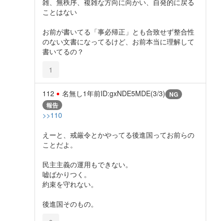
雑、無秩序、複雑な方向に向かい、自発的に戻る
ことはない
お前が書いてる「事必帰正」とも合致せず整合性
のない文書になってるけど、お前本当に理解して
書いてるの？
1
112
名無し
1年前
ID:gxNDE5MDE(3/3)
NG
報告
>>110
えーと、戒厳令とかやってる後進国ってお前らの
ことだよ。
民主主義の運用もできない。
嘘ばかりつく。
約束を守れない。
後進国そのもの。