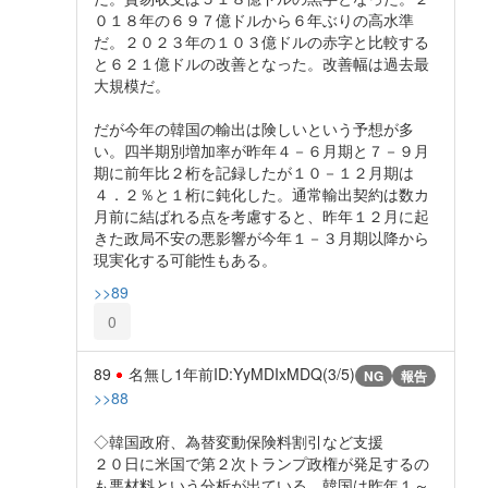
０１８年の６９７億ドルから６年ぶりの高水準
だ。２０２３年の１０３億ドルの赤字と比較する
と６２１億ドルの改善となった。改善幅は過去最
大規模だ。
だが今年の韓国の輸出は険しいという予想が多
い。四半期別増加率が昨年４－６月期と７－９月
期に前年比２桁を記録したが１０－１２月期は
４．２％と１桁に鈍化した。通常輸出契約は数カ
月前に結ばれる点を考慮すると、昨年１２月に起
きた政局不安の悪影響が今年１－３月期以降から
現実化する可能性もある。
>>89
0
89
名無し
1年前
ID:YyMDIxMDQ(3/5)
NG
報告
>>88
◇韓国政府、為替変動保険料割引など支援
２０日に米国で第２次トランプ政権が発足するの
も悪材料という分析が出ている。韓国は昨年１～