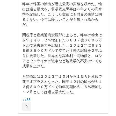
昨年の韓国の輸出が過去最高の実績を収めた。輸
出は過去最大を、貿易収支黒字は６年ぶりの高水
準を記録した。こうした実績にも財界の表情は明
るくない。今年は険しいことが予想されるから
だ。
関税庁と産業通商資源部によると、昨年の輸出は
前年より８．２％増加した６８３７億６０００万
ドルで過去最大を記録した。２０２２年に６８３
５億８５００万ドルで立てた従来の記録を２年ぶ
りに更新した。世界的な高金利・高物価と、ロシ
アとウクライナの戦争など地政学的不安の中でも
成果を上げた。
月間輸出は２０２３年１０月から１５カ月連続で
前年比プラスとなった。昨年１２月の輸出が６１
３億８０００万ドルで前年同期比６．６％増加し
１２月としては過去最大だった。
>>88
0