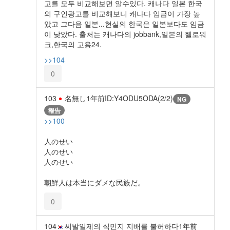
고를 모두 비교해보면 알수있다. 캐나다 일본 한국
의 구인광고를 비교해보니 캐나다 임금이 가장 높
았고 그다음 일본...현실의 한국은 일본보다도 임금
이 낮았다. 출처는 캐나다의 jobbank,일본의 헬로워
크,한국의 고용24.
>>104
0
103
名無し
1年前
ID:Y4ODU5ODA(2/2)
NG
報告
>>100
人のせい
人のせい
人のせい
朝鮮人は本当にダメな民族だ。
0
104
씨발일제의 식민지 지배를 불허하다
1年前