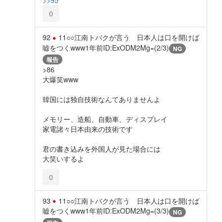
>>95
0
92
11○○江南トバクが言う 日本人は口を開けば
嘘をつくwww
1年前
ID:ExODM2Mg=(2/3)
NG
報告
>86
大爆笑www
韓国には独自技術なんてありませんよ
メモリー、造船、自動車、ディスプレイ
家電諸々日本由来の技術です
君の書き込みを外国人が見た場合には
大笑いするよ
0
93
11○○江南トバクが言う 日本人は口を開けば
嘘をつくwww
1年前
ID:ExODM2Mg=(3/3)
NG