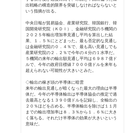
出戦略の構造的限界を突破しなければならないと
いう指摘が出る。
中央日報が貿易協会、産業研究院、韓国銀行、韓
国開発研究院（ＫＤＩ）、金融研究院の５機関の
２０２５年輸出増加率見通し平均を算出した結
果、１．５％にとどまった。最も否定的な見通し
は金融研究院の０．４％で、最も高い見通しでも
産業研究院の２．２％で今年の４分の１水準だ。
５機関の来年の輸出額見通し平均は６９８７億ド
ルで、今年の政府目標値７０００億ドルを来年も
超えられない可能性が大きいとみた。
◇輸出の稼ぎ頭の半導体に暗雲
来年の輸出見通しが暗くなった最大の理由は半導
体だ。今年の半導体輸出は半導体協会の推定で過
去最高となる１３９０億ドルを記録し、全輸出の
２０％ほどを占める。半導体輸出を除けば１１月
までの輸出増加率は８．３％から１．６％に大き
く落ちる。それだけ半導体の効果が大きいという
意味だ。