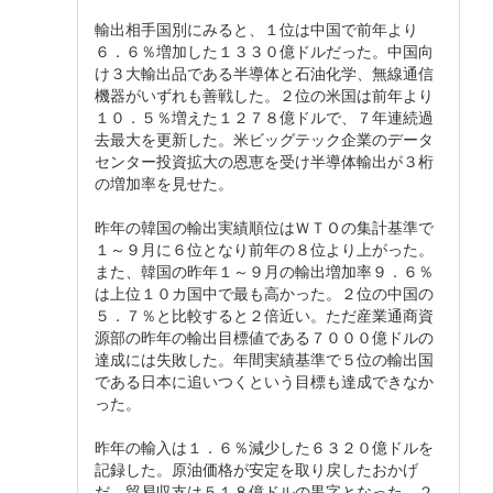
輸出相手国別にみると、１位は中国で前年より
６．６％増加した１３３０億ドルだった。中国向
け３大輸出品である半導体と石油化学、無線通信
機器がいずれも善戦した。２位の米国は前年より
１０．５％増えた１２７８億ドルで、７年連続過
去最大を更新した。米ビッグテック企業のデータ
センター投資拡大の恩恵を受け半導体輸出が３桁
の増加率を見せた。
昨年の韓国の輸出実績順位はＷＴＯの集計基準で
１～９月に６位となり前年の８位より上がった。
また、韓国の昨年１～９月の輸出増加率９．６％
は上位１０カ国中で最も高かった。２位の中国の
５．７％と比較すると２倍近い。ただ産業通商資
源部の昨年の輸出目標値である７０００億ドルの
達成には失敗した。年間実績基準で５位の輸出国
である日本に追いつくという目標も達成できなか
った。
昨年の輸入は１．６％減少した６３２０億ドルを
記録した。原油価格が安定を取り戻したおかげ
だ。貿易収支は５１８億ドルの黒字となった。２