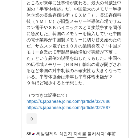
ところが来年には事情が変わる。最大の脅威は中
国の「半導体崛起」だ。中国最大のメモリー半導
体企業の長鑫存儲技術（ＣＸＭＴ）、長江存儲科
技（ＹＭＴＣ）が旧型メモリー半導体市場でサム
スン電子やＳＫハイニックスと直接競争する関係
に急変した。韓国のメモリーを輸入していた中国
の電子業界が中国製メモリーに切り替え始めたの
だ。サムスン電子は１０月の業績発表で「中国メ
モリー企業の旧型製品供給増加で実績が下落し
た」という異例の説明を出したりもした。中国へ
の広帯域メモリー（ＨＢＭ）輸出の道が閉ざされ
るなど米国の対中制裁の不確実性も大きくなって
いる。半導体協会は来年も半導体輸出額が２．
９％ほど減少すると予想した。
（つづきは記事にて）
https://s.japanese.joins.com/jarticle/327686
https://s.japanese.joins.com/jarticle/327687
0
85
씨발일제의 식민지 지배를 불허하다
1年前