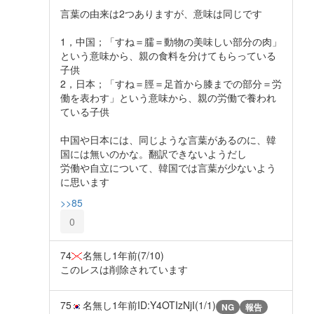
言葉の由来は2つありますが、意味は同じです
1，中国；「すね＝臑＝動物の美味しい部分の肉」
という意味から、親の食料を分けてもらっている
子供
2，日本；「すね＝脛＝足首から膝までの部分＝労
働を表わす」という意味から、親の労働で養われ
ている子供
中国や日本には、同じような言葉があるのに、韓
国には無いのかな。翻訳できないようだし
労働や自立について、韓国では言葉が少ないよう
に思います
>>85
0
74
名無し
1年前
(7/10)
このレスは削除されています
75
名無し
1年前
ID:Y4OTIzNjI(1/1)
NG
報告