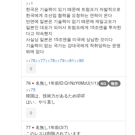
>>1
한국은 기술력이 있기 때문에 트럼프가 자발적으로
한국에게 조선업 협력을 요청하는 연락이 온다
반면에 일본은 기술력이 없기 때문에 재일교포가
일본인 대표가 되어서 트럼프에게 15조엔을 투자한
다고 약속했지
사실상 일본은 15조엔을 미국에 상납한 것이다
기술력이 없는 국가는 강대국에게 착취당하는 운명
밖에 없다
>>76
>>77
>>78
>>79
>>81
>>90
0
76
名無し
1年前
ID:Q1NzY0MzU(1/1)
NG
報告
>>75
韓国は、技術力があるため🤣🤣
はい、やり直し
0
77
名無し
1年前
(3/7)
このレスは削除されています