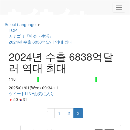
メ
ニ
ュ
Select Language
▼
ー
TOP
カテゴリ『社会・生活』
2024년 수출 6838억달러 역대 최대
2024년 수출 6838억달
러 역대 최대
118
2025/01/01(Wed) 09:34:11
ツイート
LINE
お気に入り
50
31
1
2
3