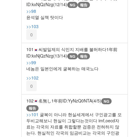
ID:kxNjQzNzg(12/14)
NG
報告
>>98
윤석열 실책 탓이다
>>103
0
101
씨발일제의 식민지 지배를 불허하다
1年前
ID:kxNjQzNzg(13/14)
NG
報告
>>99
네놈은 일본인에게 굴복하는 매국노다
>>102
0
102
名無し
1年前
ID:YyNzQ0NTA(4/5)
NG
報告
>>101
굴복이 아니라 현실세계에서 구인광고를 모
두비교해보니 현실이 그렇다는것이다 imf,oecd자
료는 각국의 자료를 취합할뿐 검증은 전혀하지 않
는다. 현실적인 각국의 임금비교는 각국의 구인광