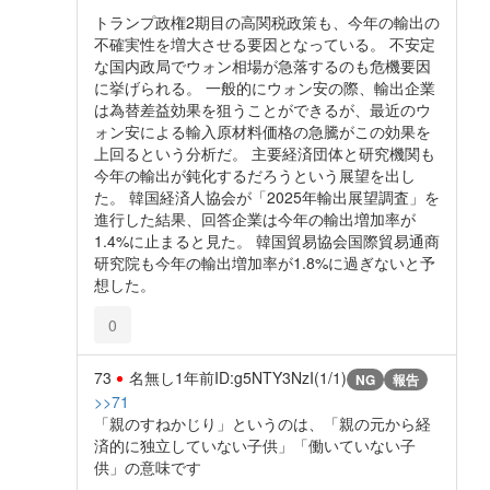
トランプ政権2期目の高関税政策も、今年の輸出の
不確実性を増大させる要因となっている。 不安定
な国内政局でウォン相場が急落するのも危機要因
に挙げられる。 一般的にウォン安の際、輸出企業
は為替差益効果を狙うことができるが、最近のウ
ォン安による輸入原材料価格の急騰がこの効果を
上回るという分析だ。 主要経済団体と研究機関も
今年の輸出が鈍化するだろうという展望を出し
た。 韓国経済人協会が「2025年輸出展望調査」を
進行した結果、回答企業は今年の輸出増加率が
1.4%に止まると見た。 韓国貿易協会国際貿易通商
研究院も今年の輸出増加率が1.8%に過ぎないと予
想した。
0
73
名無し
1年前
ID:g5NTY3NzI(1/1)
NG
報告
>>71
「親のすねかじり」というのは、「親の元から経
済的に独立していない子供」「働いていない子
供」の意味です