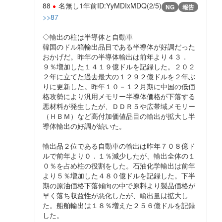
88
名無し
1年前
ID:YyMDIxMDQ(2/5)
NG
報告
>>87
◇輸出の柱は半導体と自動車
韓国のドル箱輸出品目である半導体が好調だった
おかげだ。昨年の半導体輸出は前年より４３．
９％増加した１４１９億ドルを記録した。２０２
２年に立てた過去最大の１２９２億ドルを２年ぶ
りに更新した。昨年１０－１２月期に中国の低価
格攻勢により汎用メモリー半導体価格が下落する
悪材料が発生したが、ＤＤＲ５や広帯域メモリー
（ＨＢＭ）など高付加価値品目の輸出が拡大し半
導体輸出の好調が続いた。
輸出品２位である自動車の輸出は昨年７０８億ド
ルで前年より０．１％減少したが、輸出全体の１
０％を占め柱の役割をした。石油化学輸出は前年
より５％増加した４８０億ドルを記録した。下半
期の原油価格下落傾向の中で原料より製品価格が
早く落ち収益性が悪化したが、輸出量は拡大し
た。船舶輸出は１８％増えた２５６億ドルを記録
した。