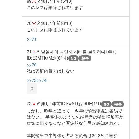
69
名無し
1年前
(5/10)
このレスは削除されています
70
名無し
1年前
(6/10)
このレスは削除されています
>>71
71
씨발일제의 식민지 지배를 불허하다
1年前
ID:E3MTkxMzk(8/14)
NG
報告
>>70
私は家庭内暴力はしない
>>73
>>74
0
72
名無し
1年前
ID:kwNDgyODE(1/1)
NG
報告
しかし、昨年と違って、今年の輸出環境は容易で
はない。 半導体のような先端産業の輸出増加率が
次第に鈍くなるなど否定的な信号が感知される。
年間輸出で半導体が占める割合は20.8%に達す