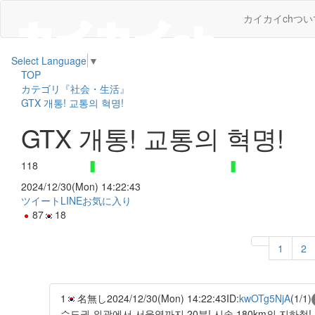
カイカイchつい
Select Language
▼
TOP
カテゴリ『社会・生活』
GTX 개통! 교통의 혁명!
GTX 개통! 교통의 혁명!
118
2024/12/30(Mon) 14:22:43
ツイート
LINE
お気に入り
87
18
1
2
1
名無し
2024/12/30(Mon) 14:22:43
ID:
kwOTg5NjA
(1/1)
수도권 외곽에서 서울역까지 20분! 시속 180km의 지하철!