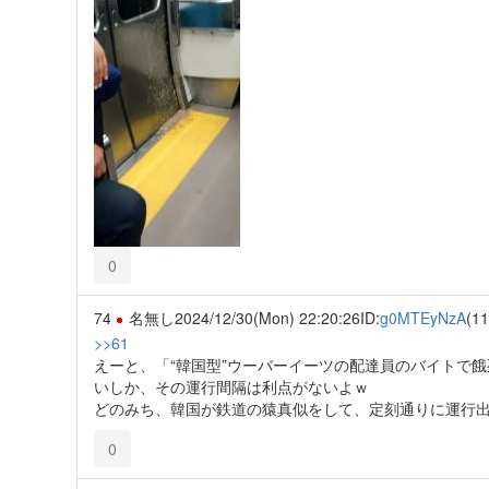
0
74
名無し
2024/12/30(Mon) 22:20:26
ID:
g0MTEyNzA
(11
>>61
えーと、「“韓国型”ウーバーイーツの配達員のバイトで
いしか、その運行間隔は利点がないよｗ
どのみち、韓国が鉄道の猿真似をして、定刻通りに運行
0