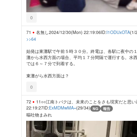
0
71
名無し
2024/12/30(Mon) 22:19:06
ID:
I1ODUxOTA
(1/
>>64
始発は東灘駅で午前５時３０分。終電は、各駅に夜中の
灘から水西方面の場合、平均１７分間隔で運行する。水
では６～７分で到着する。
東灘がら水西方面は？
0
72
11○○江南トバクは、未來のことをさも現実だと思
22:19:27
ID:
ExMDMwMA=
(29/34)
NG
報告
嘔吐物まみれ