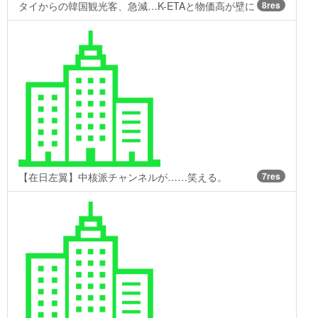
タイからの韓国観光客、急減…K-ETAと物価高が壁に
8res
【在日左翼】中核派チャンネルが……笑える。
7res