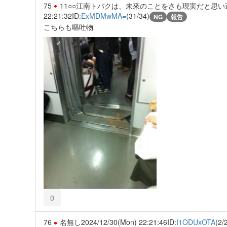
75
11○○江南トバクは、未來のことをさも現実だと思
22:21:32
ID:
ExMDMwMA=
(31/34)
NG
報告
こちらも嘔吐物
0
76
名無し
2024/12/30(Mon) 22:21:46
ID:
I1ODUxOTA
(2/