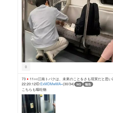
0
73
11○○江南トバクは、未來のことをさも現実だと思
22:20:12
ID:
ExMDMwMA=
(30/34)
NG
報告
こちらも嘔吐物