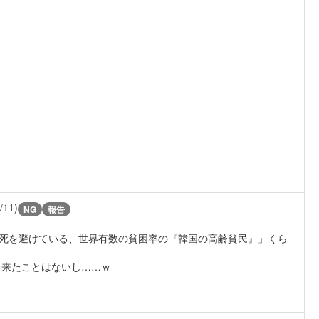
/11)
NG
報告
餓死を避けている、世界有数の貧困率の『韓国の高齢貧民』」くら
出来たことはないし……ｗ