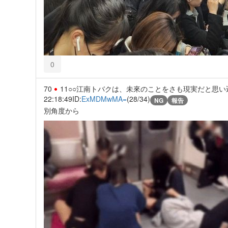
0
70
11○○江南トバクは、未來のことをさも現実だと思
22:18:49
ID:
ExMDMwMA=
(28/34)
NG
報告
別角度から