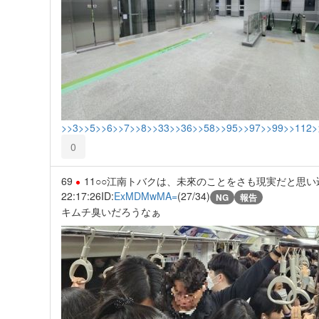
>>3
>>5
>>6
>>7
>>8
>>33
>>36
>>58
>>95
>>97
>>99
>>112
>
0
69
11○○江南トバクは、未來のことをさも現実だと思
22:17:26
ID:
ExMDMwMA=
(27/34)
NG
報告
キムチ臭いだろうなぁ