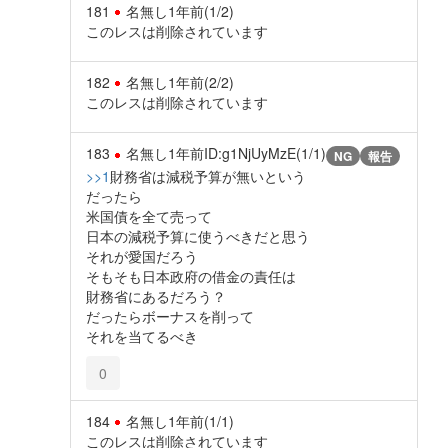
181
名無し
1年前
(1/2)
このレスは削除されています
182
名無し
1年前
(2/2)
このレスは削除されています
183
名無し
1年前
ID:g1NjUyMzE(1/1)
NG
報告
>>1
財務省は減税予算が無いという
だったら
米国債を全て売って
日本の減税予算に使うべきだと思う
それが愛国だろう
そもそも日本政府の借金の責任は
財務省にあるだろう？
だったらボーナスを削って
それを当てるべき
0
184
名無し
1年前
(1/1)
このレスは削除されています