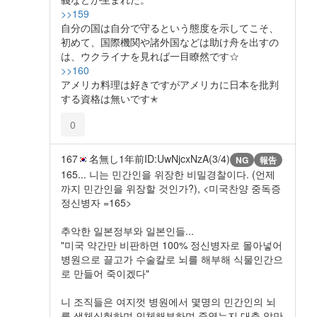
>>159
自分の国は自分で守るという態度を示してこそ、
初めて、国際機関や諸外国などは助け舟を出すの
は、ウクライナを見れば一目瞭然です☆
>>160
アメリカ料理は好きですがアメリカに日本を批判
する資格は無いです✭
0
167
名無し
1年前
ID:UwNjcxNzA(3/4)
NG
報告
165... 니는 민간인을 위장한 비밀경찰이다. (언제
까지 민간인을 위장할 것인가?), <미국찬양 중독증
정신병자 =165>
추악한 일본정부와 일본인들...
"미국 약간만 비판하면 100% 정신병자로 몰아넣어
병원으로 끌고가 수술칼로 뇌를 해부해 식물인간으
로 만들어 죽이겠다"
니 조직들은 여지껏 병원에서 몇명의 민간인의 뇌
를 생체실험하며 인체해부하며 죽였는지 대충 알만