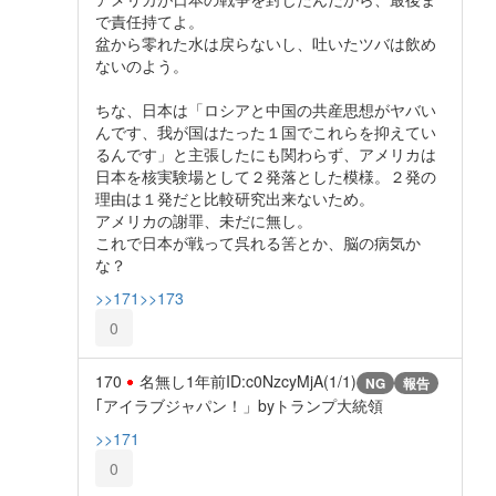
で責任持てよ。
盆から零れた水は戻らないし、吐いたツバは飲め
ないのよう。
ちな、日本は「ロシアと中国の共産思想がヤバい
んです、我が国はたった１国でこれらを抑えてい
るんです」と主張したにも関わらず、アメリカは
日本を核実験場として２発落とした模様。２発の
理由は１発だと比較研究出来ないため。
アメリカの謝罪、未だに無し。
これで日本が戦って呉れる筈とか、脳の病気か
な？
>>171
>>173
0
170
名無し
1年前
ID:c0NzcyMjA(1/1)
NG
報告
｢アイラブジャパン！」byトランプ大統領
>>171
0