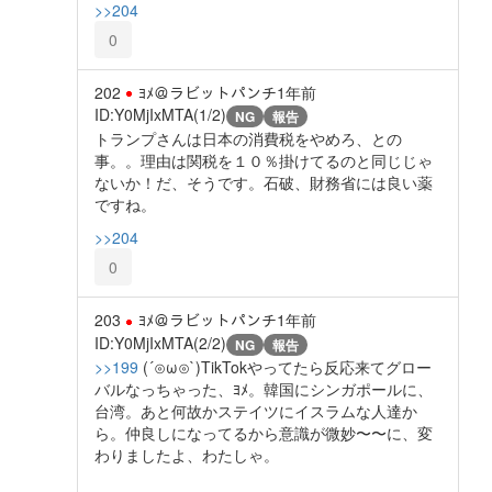
>>204
0
202
ﾖﾒ＠ラビットパンチ
1年前
ID:Y0MjIxMTA(1/2)
NG
報告
トランプさんは日本の消費税をやめろ、との
事。。理由は関税を１０％掛けてるのと同じじゃ
ないか！だ、そうです。石破、財務省には良い薬
ですね。
>>204
0
203
ﾖﾒ＠ラビットパンチ
1年前
ID:Y0MjIxMTA(2/2)
NG
報告
>>199
(⁠´⁠⊙⁠ω⁠⊙⁠`⁠)TikTokやってたら反応来てグロー
バルなっちゃった、ﾖﾒ。韓国にシンガポールに、
台湾。あと何故かステイツにイスラムな人達か
ら。仲良しになってるから意識が微妙〜〜に、変
わりましたよ、わたしゃ。