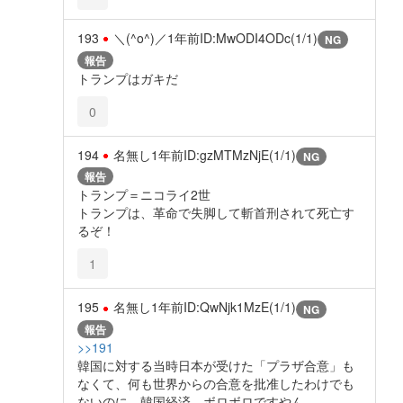
193
＼(^o^)／
1年前
ID:MwODI4ODc(1/1)
NG
報告
トランプはガキだ
0
194
名無し
1年前
ID:gzMTMzNjE(1/1)
NG
報告
トランプ＝ニコライ2世
トランプは、革命で失脚して斬首刑されて死亡す
るぞ！
1
195
名無し
1年前
ID:QwNjk1MzE(1/1)
NG
報告
>>191
韓国に対する当時日本が受けた「プラザ合意」も
なくて、何も世界からの合意を批准したわけでも
ないのに、韓国経済、ボロボロですやん