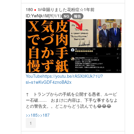
180
ﾖﾒ＠賜りました花粉症☆
1年前
ID:YwNjk1MjY(1/1)
NG
報告
YouTube
https://youtu.be/rASX0KUk71U?
si=s1wKvGDF4znoBA2x
↑ トランプからの手紙を公開する愚者、ルーピ
ー石破…… おまけに内容は、下手な事するなよ
との警告文。。どこからどう読んでも😂😂😂
>>185
>>187
1