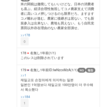
米の関税は撤廃してもいいけどな。日本の消費者
も喜ぶ。経済合理性無視してコメ農家支えて消費
者に高いコメ押しつけるのも限界だろ。ますます
コメ離れが進む。農家に後継ぎは居ない。でも新
規参入は出来ない。農地も買えない。もう自民党
票田以外存在理由のない農家全部潰せ。
>>178
0
178
名無し
1年前
(1/1)
このレスは削除されています
179
名無し
1年前
ID:IwNzcxMzA(1/1)
NG
報告
>>1
재일교포 손정의에게 의지하는 일본
일본인 1억명보다 재일교포 100만명이 더 우수해
서 폭소했다
>>184
1