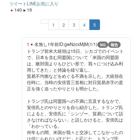
ツイート
LINE
お気に入り
140
19
1
2
3
4
5
1
名無し
1年前
ID:gwNzcxMjM(1/1)
NG
報告
トランプ前米大統領は15日、シカゴでのイベント
で、日本を含む同盟国について「米国の同盟国
は、敵対国よりもひどい形で、我々につけ込み利
用してきた」と持論を繰り返し、
貿易不均衡などをめぐる不満を示した。大統領在
任時に、当時の安倍晋三首相に対日貿易赤字の是
正を強く迫ったやりとりも明かした。
トランプ氏は同盟国への不満に言及するなかで、
安倍氏とのやりとりを自ら紹介した。トランプ氏
によると、安倍氏に「シンゾー、貿易について話
さなければならない」と話しかけると、安倍氏は
「わかっている。
何年もの間、米国が我々と交渉してこなかったの
は信じられないほどだ」と応じた。トランプ氏