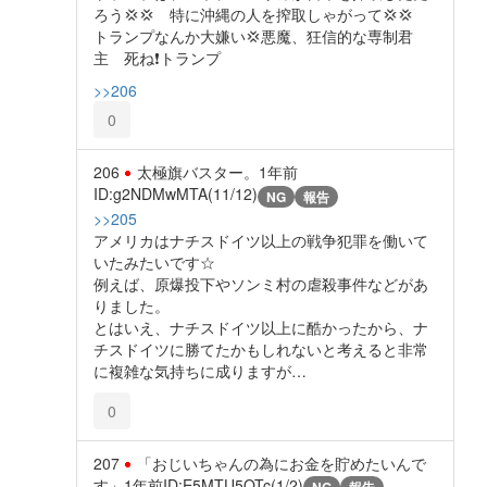
ろう💢💢 特に沖縄の人を搾取しゃがって💢💢
トランプなんか大嫌い💢悪魔、狂信的な専制君
主 死ね❗トランプ
>>206
0
206
太極旗バスター。
1年前
ID:g2NDMwMTA(11/12)
NG
報告
>>205
アメリカはナチスドイツ以上の戦争犯罪を働いて
いたみたいです☆
例えば、原爆投下やソンミ村の虐殺事件などがあ
りました。
とはいえ、ナチスドイツ以上に酷かったから、ナ
チスドイツに勝てたかもしれないと考えると非常
に複雑な気持ちに成りますが…
0
207
「おじいちゃんの為にお金を貯めたいんで
す」
1年前
ID:E5MTU5OTc(1/2)