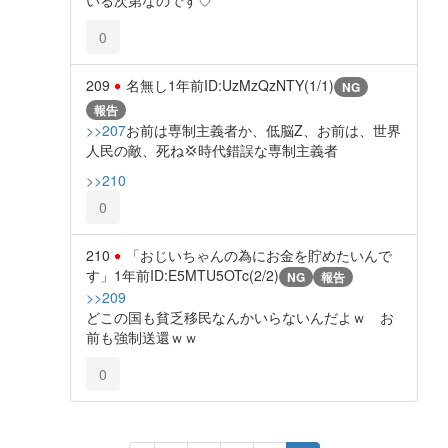
0
209
名無し
1年前
ID:UzMzQzNTY(1/1)
NG
報告
>>207
お前は専制主義者か、低脳Z、お前は、世界
人民の敵、死ね💢時代錯誤な専制主義者
>>210
0
210
「おじいちゃんの為にお金を貯めたいんで
す」
1年前
ID:E5MTU5OTc(2/2)
NG
報告
>>209
どこの国も貧乏移民なんかいらないんだよｗ お
前も強制送還ｗｗ
0