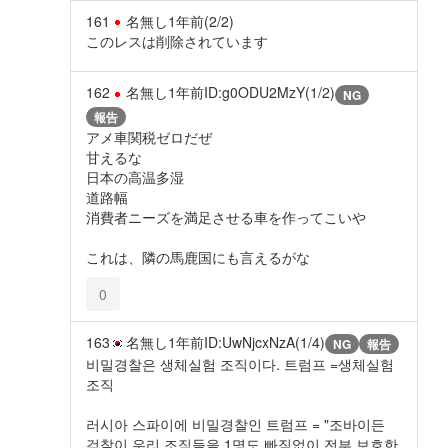
161
名無し
1年前
(2/2)
このレスは削除されています
162
名無し
1年前
ID:g0ODU2MzY(1/2)
NG
報告
アメ車関税ゼロだぜ
甘えるな
日本の高温多湿
道路幅
消費者ニーズを満足させる車を作ってこいや
これは、隣の馬鹿国にも言えるがな
0
163
名無し
1年前
ID:UwNjcxNzA(1/4)
NG
報告
비밀경찰은 생체실험 조직이다. 트럼프 =생체실험
조직
러시아 스파이에 비밀경찰인 트럼프 = "조바이든
검찰이 우리 조직들을 1명도 빠짐없이 전부 보호한