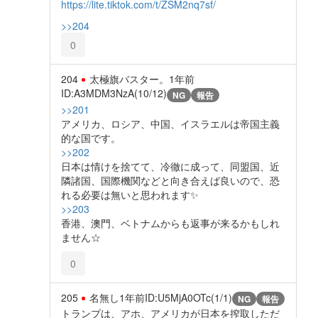
https://lite.tiktok.com/t/ZSM2nq7sf/
>>204
0
204
太極旗バスター。
1年前
ID:A3MDM3NzA(10/12)
NG
報告
>>201
アメリカ、ロシア、中国、イスラエルは帝国主義
的な国です。
>>202
日本は情けを捨てて、冷徹に成って、同盟国、近
隣諸国、国際機関などと向き合えば良いので、恐
れる必要は無いと思われます✨️
>>203
香港、澳門、ベトナムからも返事が来るかもしれ
ません☆
0
205
名無し
1年前
ID:U5MjA0OTc(1/1)
NG
報告
トランプは、アホ、アメリカが日本を搾取しただ