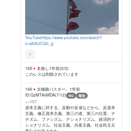
YouTube
https://www.youtube.com/watch?
v=skI5iJCQ0_g
1
165
名無し
1年前
(2/2)
このレスは削除されています
166
太極旗バスター。
1年前
ID:QzMTAxMDA(7/12)
NG
報告
>>157
資本主義に対する、反動や反省などから、反資本
主義、修正資本主義、第三の道、第三の位置、ナ
チズム、ファシズム、ナショナリズム、経済的ナ
ショナリズム、社会主義、共産主義、社会民主主
義などが生まれた。