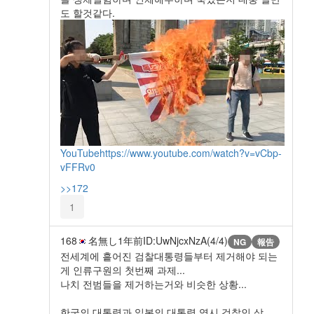
도 할것같다.
YouTube
https://www.youtube.com/watch?v=vCbp-
vFFRv0
>>172
1
168
名無し
1年前
ID:UwNjcxNzA(4/4)
NG
報告
전세계에 흩어진 검찰대통령들부터 제거해야 되는
게 인류구원의 첫번째 과제...
나치 전범들을 제거하는거와 비슷한 상황...
한국의 대통령과 일본의 대통령 역시 검찰인 상