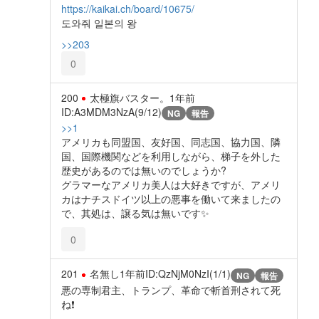
https://kaikai.ch/board/10675/
도와줘 일본의 왕
>>203
0
200
太極旗バスター。
1年前
ID:A3MDM3NzA(9/12)
NG
報告
>>1
アメリカも同盟国、友好国、同志国、協力国、隣
国、国際機関などを利用しながら、梯子を外した
歴史があるのでは無いのでしょうか?
グラマーなアメリカ美人は大好きですが、アメリ
カはナチスドイツ以上の悪事を働いて来ましたの
で、其処は、譲る気は無いです✨️
0
201
名無し
1年前
ID:QzNjM0NzI(1/1)
NG
報告
悪の専制君主、トランプ、革命で斬首刑されて死
ね❗