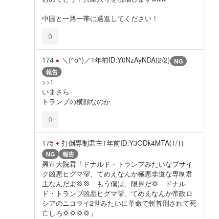
中国と一路一帯に邁進してください！
0
174
＼(^o^)／
1年前
ID:Y0NzAyNDA(2/2)
NG
報告
>>1
いまさら
トランプの横顔なのか
0
175
打倒専制君主
1年前
ID:Y3ODk4MTA(1/1)
NG
報告
興宣大院君「ドナルド・トランプみたいなブサイ
ク凶悪ヒグマ🐻、てめえなんか極悪非道な専制君
主なんだよ💢💢 もう僕は、限界だ💢 ドナル
ド・トランプ凶悪ヒグマ🐻、てめえなんか帝政ロ
シアのニコライ2世みたいに革命で斬首刑されて死
亡しろ💢💢💢💢」