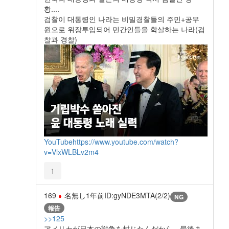
황....
검찰이 대통령인 나라는 비밀경찰들의 주민+공무
원으로 위장투입되어 민간인들을 학살하는 나라(검
찰과 경찰)
YouTube
https://www.youtube.com/watch?
v=VlxWLBLv2m4
1
169
名無し
1年前
ID:gyNDE3MTA(2/2)
NG
報告
>>125
アメリカが日本の戦争を封じたんだから、最後ま