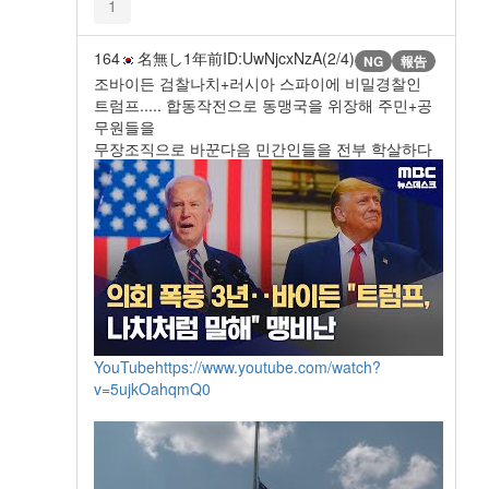
1
164
名無し
1年前
ID:UwNjcxNzA(2/4)
NG
報告
조바이든 검찰나치+러시아 스파이에 비밀경찰인
트럼프..... 합동작전으로 동맹국을 위장해 주민+공
무원들을
무장조직으로 바꾼다음 민간인들을 전부 학살하다
YouTube
https://www.youtube.com/watch?
v=5ujkOahqmQ0