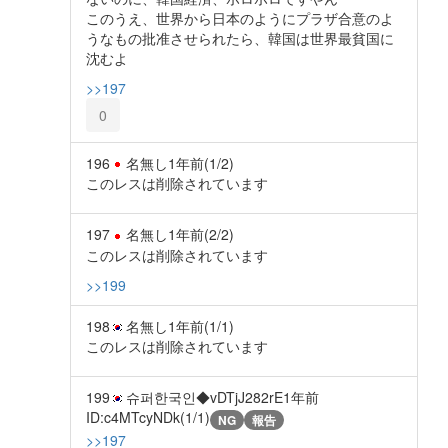
このうえ、世界から日本のようにプラザ合意のよ
うなもの批准させられたら、韓国は世界最貧国に
沈むよ
>>197
0
196
名無し
1年前
(1/2)
このレスは削除されています
197
名無し
1年前
(2/2)
このレスは削除されています
>>199
198
名無し
1年前
(1/1)
このレスは削除されています
199
슈퍼한국인◆vDTjJ282rE
1年前
ID:c4MTcyNDk(1/1)
NG
報告
>>197