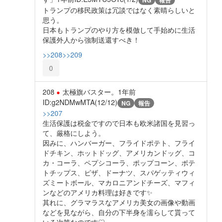
NG
報告
トランプの移民政策は冗談ではなく素晴らしいと
思う。
日本もトランプのやり方を模倣して手始めに生活
保護外人から強制送還すべき！
>>208
>>209
0
208
太極旗バスター。
1年前
ID:g2NDMwMTA(12/12)
NG
報告
>>207
生活保護は税金ですので日本も欧米諸国を見習っ
て、厳格にしよう。
因みに、ハンバーガー、フライドポテト、フライ
ドチキン、ホットドッグ、アメリカンドッグ、コ
カ・コーラ、ペプシコーラ、ポップコーン、ポテ
トチップス、ピザ、ドーナツ、スパゲッティウィ
ズミートボール、マカロニアンドチーズ、マフィ
ンなどのアメリカ料理は好きです✨️
其れに、グラマラスなアメリカ美女の画像や動画
などを見ながら、自分の下半身を濡らして貰って
いる次第なのです♡