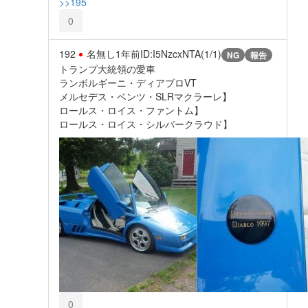
>>195
0
192
名無し
1年前
ID:I5NzcxNTA(1/1)
NG
報告
トランプ大統領の愛車
ランボルギーニ・ディアブロVT
メルセデス・ベンツ・SLRマクラーレ】
ロールス・ロイス・ファントム】
ロールス・ロイス・シルバークラウド】
0