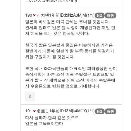
このレスは削除されています
190
김치맨
1年前
ID:IxNzA3MjM(1/1)
NG
報告
일본의 바보같은 미곡 관세는 무너질 것입니다.
관세의 철폐로 일본 쌀 시장이 개방된다면 제일 먼
저 혜택을 보는 것은 한국일 것이다.
한국의 쌀은 일본쌀과 품질은 비슷하지만 가격은
절반이기 때문에 일본의 쌀 부족 문제를 해결하기
위한 구원자가 될 것입니다.
또한 국내 좌파국민들의 대표적인 피해망상인 산미
증식계획에 따른 조선 미곡 수탈설은 트럼프발 일
본의 쌀 시장 개방으로 인해 조선 미곡의 수탈론에
서 수출론으로 변화할 것으로 기대합니다.
0
191
名無し
1年前
ID:I3Mjk4MTY(1/1)
NG
報告
다시 플라자 합의 같은 것으로
일본을 교육해야한다