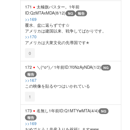
171
太極旗バスター。
1年前
ID:QzMTAxMDA(8/12)
NG
報告
>>169
覆水、盆に返らずです☆
アメリカは建国以来、戦争してばかりです。
>>170
アメリカは大衆文化の先導国です✭
0
172
＼(^o^)／
1年前
ID:Y0NzAyNDA(1/2)
NG
報告
>>167
この映像を貼るやつはいかれている
1
173
名無し
1年前
ID:Q1MTYwMTA(4/4)
NG
報告
>>169
おめでとう！共産入りを祝福しますwww