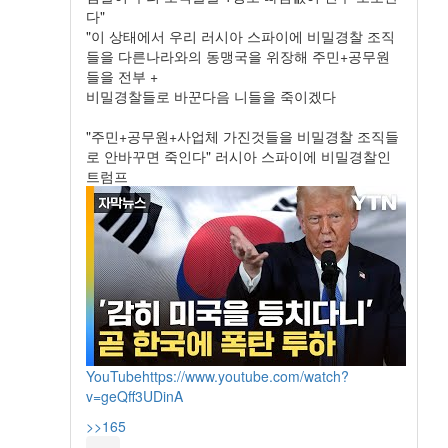
다"
"이 상태에서 우리 러시아 스파이에 비밀경찰 조직
들을 다른나라와의 동맹국을 위장해 주민+공무원
들을 전부 +
비밀경찰들로 바꾼다음 니들을 죽이겠다
"주민+공무원+사업체 가진것들을 비밀경찰 조직들
로 안바꾸면 죽인다" 러시아 스파이에 비밀경찰인
트럼프
YouTube
https://www.youtube.com/watch?
v=geQff3UDinA
>>165