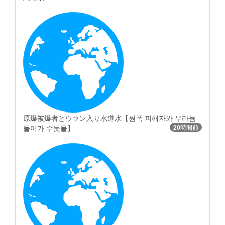
原爆被爆者とウラン入り水道水【원폭 피해자와 우라늄
들어가 수돗물】
20時間前