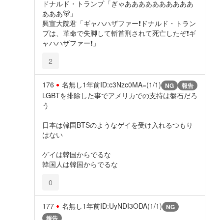
ドナルド・トランプ「ぎゃああああああああああ
あああ🐻」
興宣大院君「ギャハハザファー❗ドナルド・トラン
プは、革命で失脚して斬首刑されて死亡したぞ❗ギ
ャハハザファー❗」
2
176
名無し
1年前
ID:c3Nzc0MA=(1/1)
NG
報告
LGBTを排除した事でアメリカでの支持は盤石だろ
う
日本は韓国BTSのようなゲイを受け入れるつもり
はない
ゲイは韓国からでるな
韓国人は韓国からでるな
0
177
名無し
1年前
ID:UyNDI3ODA(1/1)
NG
報告