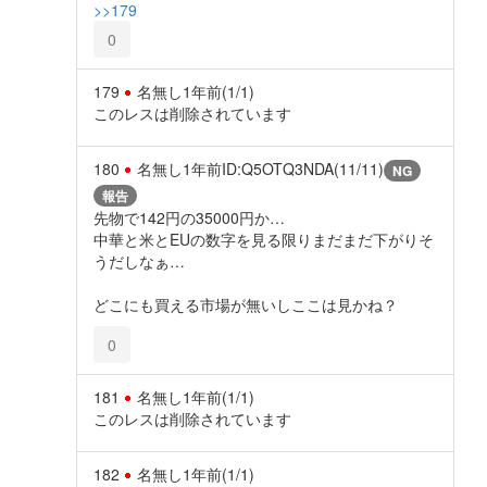
>>179
0
179
名無し
1年前
(1/1)
このレスは削除されています
180
名無し
1年前
ID:Q5OTQ3NDA(11/11)
NG
報告
先物で142円の35000円か…
中華と米とEUの数字を見る限りまだまだ下がりそ
うだしなぁ…
どこにも買える市場が無いしここは見かね？
0
181
名無し
1年前
(1/1)
このレスは削除されています
182
名無し
1年前
(1/1)