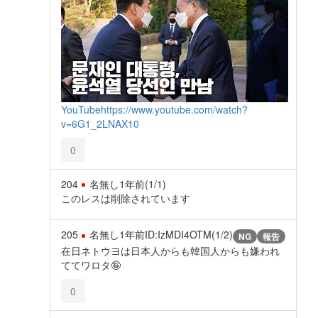
YouTube
https://www.youtube.com/watch?
v=6G1_2LNAX10
0
204
名無し
1年前
(1/1)
このレスは削除されています
205
名無し
1年前
ID:IzMDI4OTM(1/2)
NG
報告
在日ネトウヨは日本人からも韓国人からも嫌われ
ててワロタ🤪
0