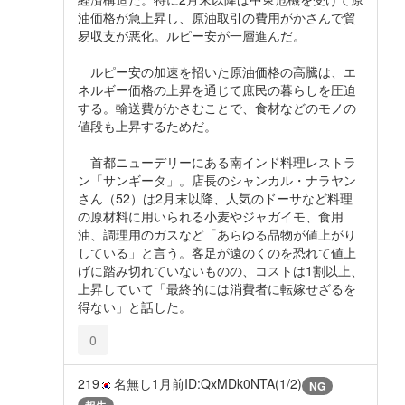
油価格が急上昇し、原油取引の費用がかさんで貿
易収支が悪化。ルピー安が一層進んだ。
ルピー安の加速を招いた原油価格の高騰は、エ
ネルギー価格の上昇を通じて庶民の暮らしを圧迫
する。輸送費がかさむことで、食材などのモノの
値段も上昇するためだ。
首都ニューデリーにある南インド料理レストラ
ン「サンギータ」。店長のシャンカル・ナラヤン
さん（52）は2月末以降、人気のドーサなど料理
の原材料に用いられる小麦やジャガイモ、食用
油、調理用のガスなど「あらゆる品物が値上がり
している」と言う。客足が遠のくのを恐れて値上
げに踏み切れていないものの、コストは1割以上、
上昇していて「最終的には消費者に転嫁せざるを
得ない」と話した。
0
219
名無し
1月前
ID:QxMDk0NTA(1/2)
NG