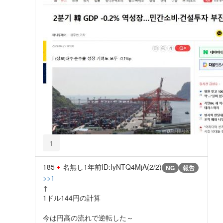
1
185
名無し
1年前
ID:IyNTQ4MjA(2/2)
NG
報告
>>1
↑
1ドル144円の計算
今は円高の流れで逆転した～