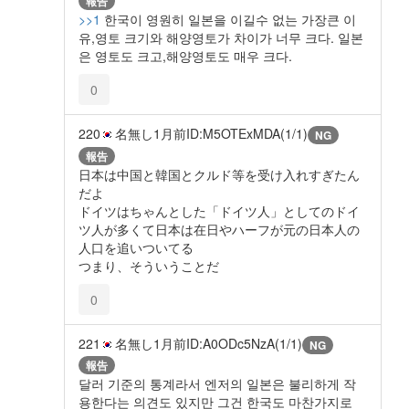
報告
>>1
한국이 영원히 일본을 이길수 없는 가장큰 이
유,영토 크기와 해양영토가 차이가 너무 크다. 일본
은 영토도 크고,해양영토도 매우 크다.
0
220
名無し
1月前
ID:M5OTExMDA(1/1)
NG
報告
日本は中国と韓国とクルド等を受け入れすぎたん
だよ
ドイツはちゃんとした「ドイツ人」としてのドイ
ツ人が多くて日本は在日やハーフが元の日本人の
人口を追いついてる
つまり、そういうことだ
0
221
名無し
1月前
ID:A0ODc5NzA(1/1)
NG
報告
달러 기준의 통계라서 엔저의 일본은 불리하게 작
용한다는 의견도 있지만 그건 한국도 마찬가지로