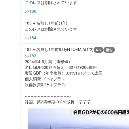
このレスは削除されています
>>186
183
名無し
1年前
(1/1)
このレスは削除されています
>>184
184
名無し
1年前
ID:IyNTQ4MjA(1/2)
NG
報告
>>183
2024年4-6月期（速報値）
名目GDP600兆円超え＝607兆9000億円
実質GDP（年率換算）3.1%↑のプラス成長
個人消費1.0%↑プラス
設備投資0.9%↑プラス
--------------------------------
韓国、第2四半期-0.2％成長 🤣🤣🤣