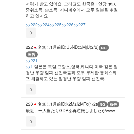
저평가 받고 있어요. 그러고도 한국은 1인당 gdp,
중위소득, 순소득, 지니계수에서 모두 일본을 추월
하고 있네요.
>>222
>>224
>>225
>>226
>>227
0
222
名無し
1月前
ID:U5NDc5MjU(2/2)
NG
報告
>>221
>>1
일본은 독일,프랑스,영국,캐나다,미국 같은 엄
청난 우량 알짜 선진국들과 모두 무제한 통화스와
프 체결하고 있는 엄청난 우량 알짜 선진국.
0
223
名無し
1月前
ID:k2MzI2MTc(1/2)
NG
報告
最近、一人当たりGDPを再逆転しましたがwww
0