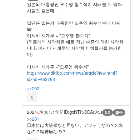
일본의 대통령인 오주영 황수석이 사태를 더 악화
시킬것 같은데...
일단은 일본의 대통령인 오주영 황수석부터 바꿔
봐!
이시바 시게루 = "오주영 황수석"
(히틀러의 사악함은 애들 장난 수준의 약한 사악함
이다. 이시바 시게루의 사악함이 히틀러를 능가한
다)
이시바 시게루 ="오주영 황수석"
https://www.dkilbo.com/news/articleView.html?
idxno=462768
>>202
0
202
名無し
1年前
ID:gxNTI5ODA(3/3)
NG
報告
>>201
日本には大統領など居ない。アフォうなの？乞食
なの？精神病なの？