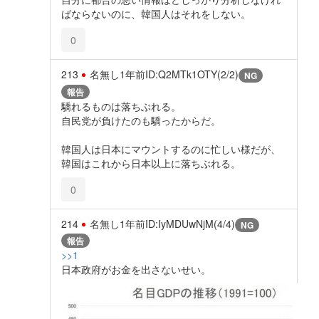
ばならないのに、韓国人はそれをしない。
0
213
名無し
1年前
ID:Q2MTk1OTY(2/2)
NG
報告
驕れるものは落ちぶれる。
自民党が負けたのも驕ったからだ。
韓国人は日本にマウントするのに忙しい様だが、
韓国はこれから日本以上に落ちぶれる。
0
214
名無し
1年前
ID:IyMDUwNjM(4/4)
NG
報告
>>1
日本政府がお金を出さないせい。