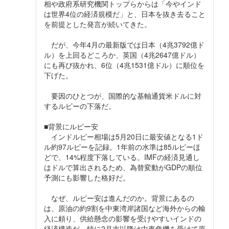
相や政府系研究機関トップらからは「今やインド
は世界4位の経済規模だ」と、日本を抜き去ること
を前提とした発言が続いてきた。
だが、今年4月の最新版では日本（4兆3792億ド
ル）を上回るどころか、英国（4兆2647億ドル）
にも再び抜かれ、6位（4兆1531億ドル）に順位を
下げた。
要因のひとつが、国際的な基軸通貨米ドルに対
するルピーの下落だ。
■背景にルピー安
インドルピー相場は5月20日に最安値となる1ド
ル約97ルピーを記録。1年前の水準は85ルピーほ
どで、14%程度下落している。IMFの経済見通し
はドルで算出されるため、為替変動がGDPの順位
予測にも影響した格好だ。
なぜ、ルピー安は進んだのか。背景にあるの
は、原油の約9割を中東湾岸諸国など海外からの輸
入に頼り、供給懸念の影響を受けやすいインドの
経済構造だ。特に2月末以降は中東危機を受けて原