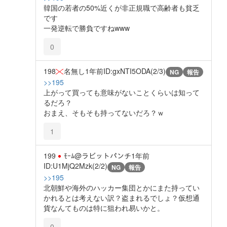
韓国の若者の50%近くが非正規職で高齢者も貧乏
です
一発逆転で勝負ですねwww
0
198
名無し
1年前
ID:gxNTI5ODA(2/3)
NG
報告
>>195
上がって買っても意味がないことくらいは知って
るだろ？
おまえ、そもそも持ってないだろ？ｗ
1
199
ﾓｰﾑ@ラビットパンチ
1年前
ID:U1MjQ2Mzk(2/2)
NG
報告
>>195
北朝鮮や海外のハッカー集団とかにまた持ってい
かれるとは考えない訳？盗まれるでしょ？仮想通
貨なんてものは特に狙われ易いかと。
0