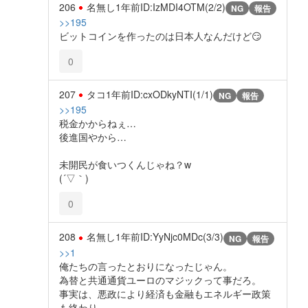
206
名無し
1年前
ID:IzMDI4OTM(2/2)
NG
報告
>>195
ビットコインを作ったのは日本人なんだけど😏
0
207
タコ
1年前
ID:cxODkyNTI(1/1)
NG
報告
>>195
税金かからねぇ…
後進国やから…
未開民が食いつくんじゃね？w
(´▽｀)
0
208
名無し
1年前
ID:YyNjc0MDc(3/3)
NG
報告
>>1
俺たちの言ったとおりになったじゃん。
為替と共通通貨ユーロのマジックって事だろ。
事実は、悪政により経済も金融もエネルギー政策
も終わり。