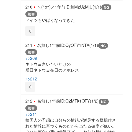
210
＼(^o^)／
1年前
ID:I0MzU2MjU(1/1)
NG
報告
ドイツもやばくなってきた
0
211
名無し
1年前
ID:QyOTY1NTA(1/1)
NG
報告
>>209
ネトウヨ言いたいだけの
反日ネトウヨ在日のアホレス
>>212
0
212
名無し
1年前
ID:Q2MTk1OTY(1/2)
NG
報告
>>211
韓国人の予想は自分らの情緒が満足する様操作さ
れた情報に基づくものだから当たる確率が低い。
自分に都合の悪い情報ほどしっかり分析しなけれ