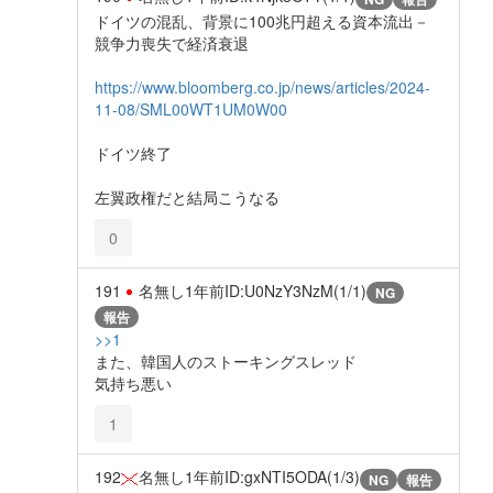
ドイツの混乱、背景に100兆円超える資本流出－
競争力喪失で経済衰退
https://www.bloomberg.co.jp/news/articles/2024-
11-08/SML00WT1UM0W00
ドイツ終了
左翼政権だと結局こうなる
0
191
名無し
1年前
ID:U0NzY3NzM(1/1)
NG
報告
>>1
また、韓国人のストーキングスレッド
気持ち悪い
1
192
名無し
1年前
ID:gxNTI5ODA(1/3)
NG
報告