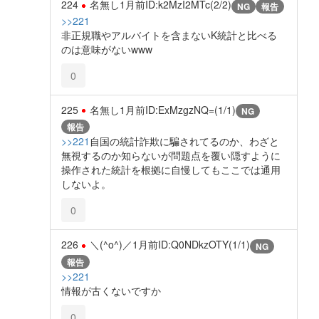
224
名無し
1月前
ID:k2MzI2MTc(2/2)
NG
報告
>>221
非正規職やアルバイトを含まないK統計と比べる
のは意味がないwww
0
225
名無し
1月前
ID:ExMzgzNQ=(1/1)
NG
報告
>>221
自国の統計詐欺に騙されてるのか、わざと
無視するのか知らないが問題点を覆い隠すように
操作された統計を根拠に自慢してもここでは通用
しないよ。
0
226
＼(^o^)／
1月前
ID:Q0NDkzOTY(1/1)
NG
報告
>>221
情報が古くないですか
0