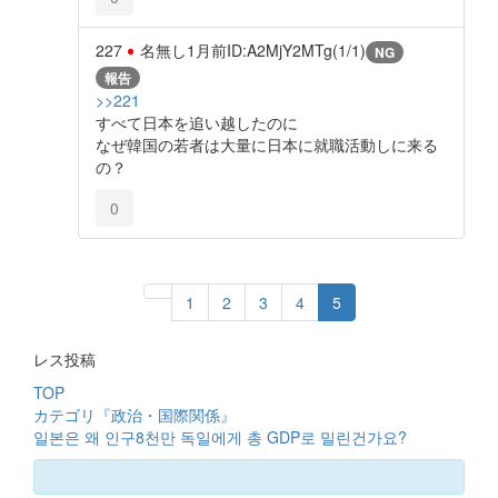
227
名無し
1月前
ID:A2MjY2MTg(1/1)
NG
報告
>>221
すべて日本を追い越したのに
なぜ韓国の若者は大量に日本に就職活動しに来る
の？
0
1
2
3
4
5
レス投稿
TOP
カテゴリ『政治・国際関係』
일본은 왜 인구8천만 독일에게 총 GDP로 밀린건가요?