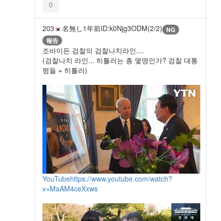
0
203
名無し
1年前
ID:k0Njg3ODM(2/2)
NG
報告
조바이든 검찰의 검찰나치라인....
(검찰나치 라인... 히틀러는 총 몇명인가? 검찰 대통
령들 = 히틀러)
YouTube
https://www.youtube.com/watch?
v=MaAM4ceXxws