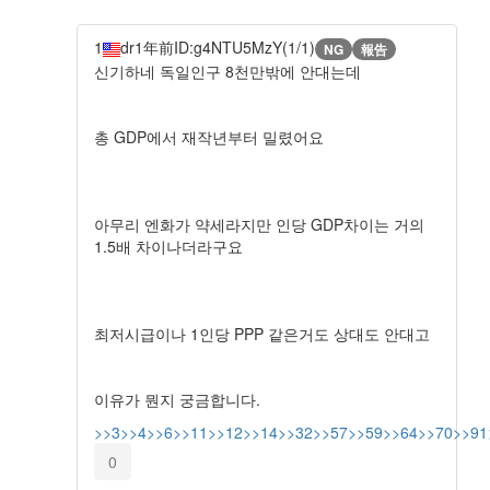
1
dr
1年前
ID:g4NTU5MzY(1/1)
NG
報告
신기하네 독일인구 8천만밖에 안대는데
총 GDP에서 재작년부터 밀렸어요
아무리 엔화가 약세라지만 인당 GDP차이는 거의
1.5배 차이나더라구요
최저시급이나 1인당 PPP 같은거도 상대도 안대고
이유가 뭔지 궁금합니다.
>>3
>>4
>>6
>>11
>>12
>>14
>>32
>>57
>>59
>>64
>>70
>>91
0