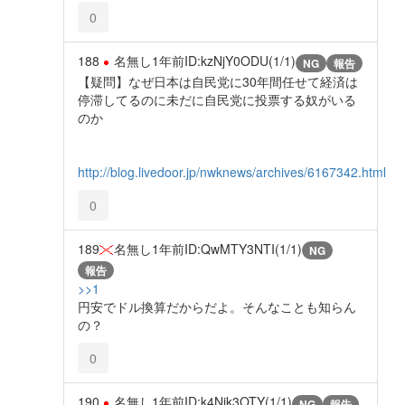
0
188
名無し
1年前
ID:kzNjY0ODU(1/1)
NG
報告
【疑問】なぜ日本は自民党に30年間任せて経済は
停滞してるのに未だに自民党に投票する奴がいる
のか
http://blog.livedoor.jp/nwknews/archives/6167342.html
0
189
名無し
1年前
ID:QwMTY3NTI(1/1)
NG
報告
>>1
円安でドル換算だからだよ。そんなことも知らん
の？
0
190
名無し
1年前
ID:k4Njk3OTY(1/1)
NG
報告