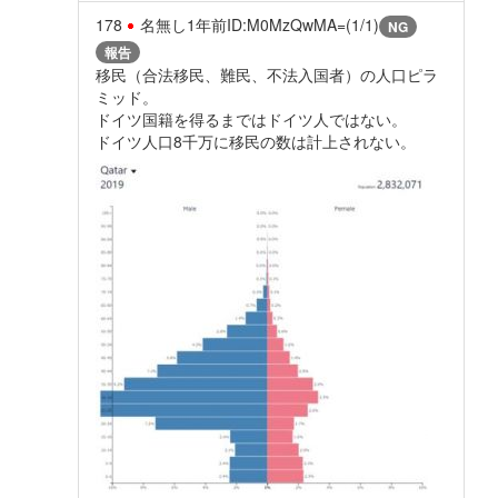
178
名無し
1年前
ID:M0MzQwMA=(1/1)
NG
報告
移民（合法移民、難民、不法入国者）の人口ピラ
ミッド。
ドイツ国籍を得るまではドイツ人ではない。
ドイツ人口8千万に移民の数は計上されない。