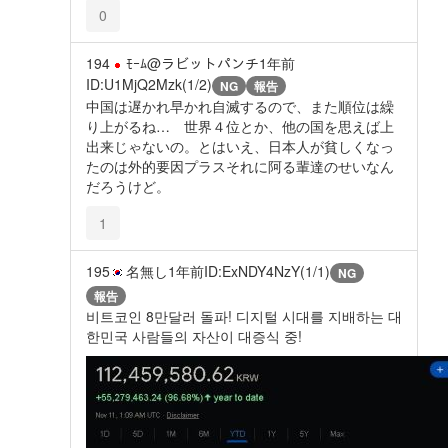
0
194
ﾓｰﾑ@ラビットパンチ
1年前
ID:U1MjQ2Mzk(1/2)
NG
報告
中国は遅かれ早かれ自滅するので、また順位は繰
り上がるね… 世界４位とか、他の国を思えば上
出来じゃないの。とはいえ、日本人が貧しくなっ
たのは外的要因プラスそれに阿る輩達のせいなん
だろうけど。
1
195
名無し
1年前
ID:ExNDY4NzY(1/1)
NG
報告
비트코인 8만달러 돌파! 디지털 시대를 지배하는 대
한민국 사람들의 자산이 대증식 중!