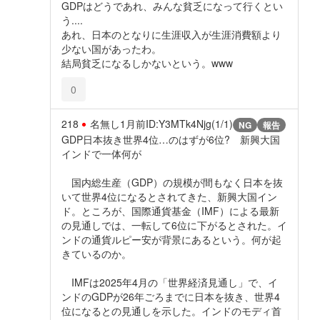
GDPはどうであれ、みんな貧乏になって行くとい
う....
あれ、日本のとなりに生涯収入が生涯消費額より
少ない国があったわ。
結局貧乏になるしかないという。www
0
218
名無し
1月前
ID:Y3MTk4Njg(1/1)
NG
報告
GDP日本抜き世界4位…のはずが6位? 新興大国
インドで一体何が
国内総生産（GDP）の規模が間もなく日本を抜
いて世界4位になるとされてきた、新興大国イン
ド。ところが、国際通貨基金（IMF）による最新
の見通しでは、一転して6位に下がるとされた。イ
ンドの通貨ルピー安が背景にあるという。何が起
きているのか。
IMFは2025年4月の「世界経済見通し」で、イ
ンドのGDPが26年ごろまでに日本を抜き、世界4
位になるとの見通しを示した。インドのモディ首