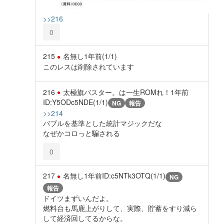
>>216
0
215
名無し
1年前
(1/1)
このレスは削除されています
216
太極旗バスター。は一生ROMれ！
1年前
ID:Y5ODc5NDE(1/1)
NG
報告
>>214
バブルを基準とした統計マジックだな
なぜかコロっと騙される
0
217
名無し
1年前
ID:c5NTk3OTQ(1/1)
NG
報告
ドイツまずいんだよ。
燃料台も馬鹿上がりして、実際、貯蓄をすり減ら
して経済回してるからな。