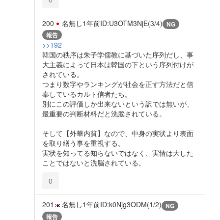
200
名無し
1年前
ID:U3OTM3NjE(3/4)
NG
報告
>>192
韓国の秩序は朱子学儒教に基づいた序列だし、事
大主義によって日本は韓国の下という序列付けが
されている。
つまり数字やランキングが社会を正す方法だと信
奉しているカルト信者たち。
別にこの評価しか出来ないという訳では無いが、
最重要の判断材料だと洗脳されている。
そして【外華内貧】なので、中身の実状より表面
を取り繕う事を重視する。
実状を知ってる知らないではなく、実情は大した
ことではないと洗脳されている。
0
201
名無し
1年前
ID:k0Njg3ODM(1/2)
NG
報告