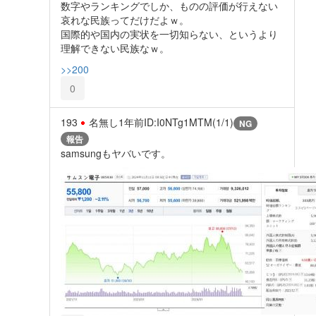
数字やランキングでしか、ものの評価が行えない
哀れな民族ってだけだよｗ。
国際的や国内の実状を一切知らない、というより
理解できない民族なｗ。
>>200
0
193
名無し
1年前
ID:I0NTg1MTM(1/1)
NG
報告
samsungもヤバいです。