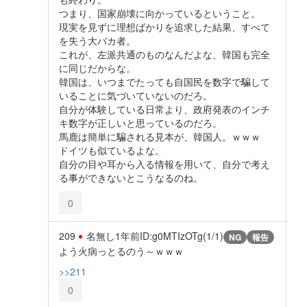
つまり、国家崩壊に向かっているということ。
現実を見ずに理想ばかりを追求した結果、すべて
を失う大バカ者。
これが、左派共通のものなんだよな、韓国も完全
に同じだからな。
韓国は、いつまでたっても自国民を数字で騙して
いることに気づいていないのだろ。
自分が体験している日常より、政府発表のインチ
キ数字が正しいと思っているのだろ。
馬鹿は簡単に騙される見本が、韓国人。ｗｗｗ
ドイツも似ているよな。
自分の目や耳から入る情報を用いて、自分で考え
る事ができないとこうなるのね。
0
209
名無し
1年前
ID:g0MTIzOTg(1/1)
NG
報告
よう火病っとるのう～ｗｗｗ
>>211
0