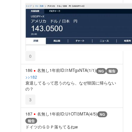
0
186
名無し
1年前
ID:I1MTgxNTA(1/1)
NG
報告
>>182
衰退してるって思うのなら、なぜ韓国に帰らない
の？
3
187
名無し
1年前
ID:U1OTI3MTA(4/5)
NG
報告
ドイツのＧＤＰ落ちてるねw