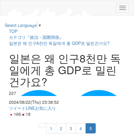
メ
ニ
ュ
Select Language
▼
ー
TOP
カテゴリ『政治・国際関係』
일본은 왜 인구8천만 독일에게 총 GDP로 밀린건가요?
일본은 왜 인구8천만 독
일에게 총 GDP로 밀린
건가요?
227
2024/08/22(Thu) 23:38:52
ツイート
LINE
お気に入り
166
18
1
2
3
4
5