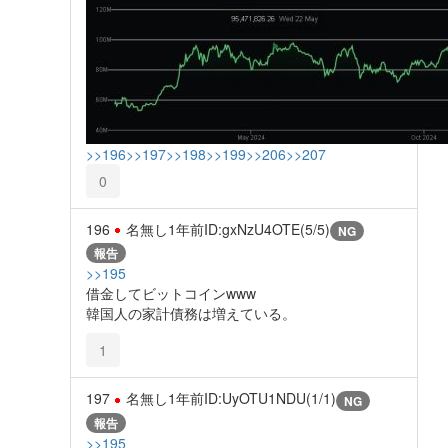
>>196
>>197
>>198
>>199
>>206
>>207
0
196
名無し
1年前
ID:gxNzU4OTE(5/5)
NG
報告
>>195
借金してビットコインwww
韓国人の家計債務は増えている。
1
197
名無し
1年前
ID:UyOTU1NDU(1/1)
NG
報告
>>195