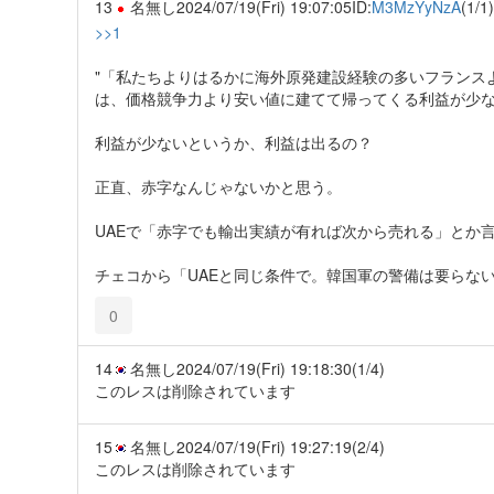
13
名無し
2024/07/19(Fri) 19:07:05
ID:
M3MzYyNzA
(1/1)
>>1
"「私たちよりはるかに海外原発建設経験の多いフランス
は、価格競争力より安い値に建てて帰ってくる利益が少な
利益が少ないというか、利益は出るの？
正直、赤字なんじゃないかと思う。
UAEで「赤字でも輸出実績が有れば次から売れる」とか
チェコから「UAEと同じ条件で。韓国軍の警備は要らな
0
14
名無し
2024/07/19(Fri) 19:18:30
(1/4)
このレスは削除されています
15
名無し
2024/07/19(Fri) 19:27:19
(2/4)
このレスは削除されています