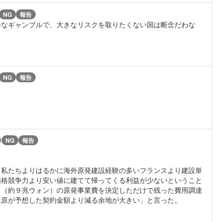
NG
報告
全なギャンブルで、大きなリスクを取りたくない国は断念だわな
NG
報告
)
NG
報告
「私たちよりはるかに海外原発建設経験の多いフランスより建設単
価格競争力より安い値に建てて帰ってくる利益が少ないということ
ロ（約９兆ウォン）の原発事業費を決定しただけで残った費用調達
水原が予想した契約金額より減る余地が大きい」と言った。