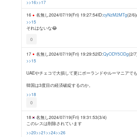
>>16
>>17
16
名無し
2024/07/19(Fri) 19:27:54
ID:
cyNzM2MTg
(2/6)
>>15
それはないな😂
0
17
名無し
2024/07/19(Fri) 19:29:52
ID:
QyODY5ODg
(2/7
>>15
UAEやチェコで大損して更にポーランドやルーマニアで
韓国は3度目の経済破綻するのか。
>>18
0
18
名無し
2024/07/19(Fri) 19:31:53
(3/4)
このレスは削除されています
>>20
>>21
>>24
>>26