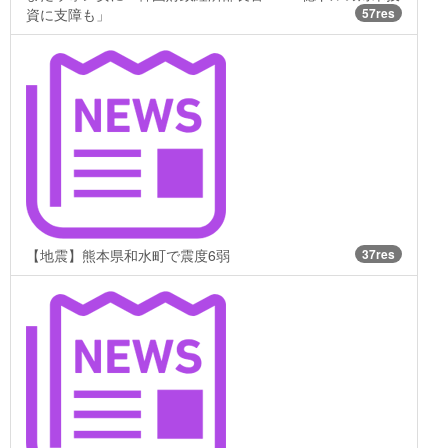
資に支障も」
57res
【地震】熊本県和水町で震度6弱
37res