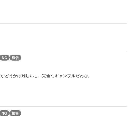
NG
報告
るかどうかは難しいし、完全なギャンブルだわな。
NG
報告