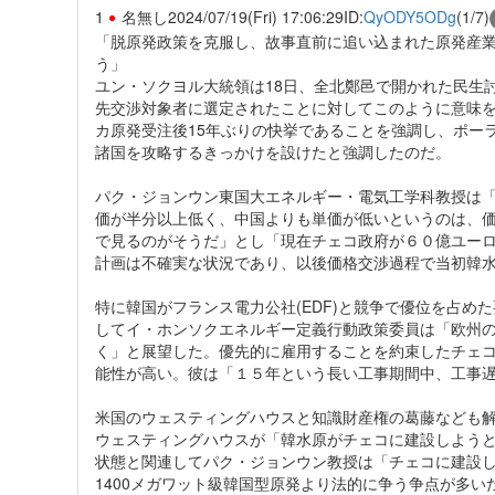
1
名無し
2024/07/19(Fri) 17:06:29
ID:
QyODY5ODg
(1/7)
「脱原発政策を克服し、故事直前に追い込まれた原発産
う」
ユン・ソクヨル大統領は18日、全北鄭邑で開かれた民生
先交渉対象者に選定されたことに対してこのように意味を
カ原発受注後15年ぶりの快挙であることを強調し、ポー
諸国を攻略するきっかけを設けたと強調したのだ。
パク・ジョンウン東国大エネルギー・電気工学科教授は
価が半分以上低く、中国よりも単価が低いというのは、
で見るのがそうだ」とし「現在チェコ政府が６０億ユー
計画は不確実な状況であり、以後価格交渉過程で当初韓
特に韓国がフランス電力公社(EDF)と競争で優位を占
してイ・ホンソクエネルギー定義行動政策委員は「欧州
く」と展望した。優先的に雇用することを約束したチェコ
能性が高い。彼は「１５年という長い工事期間中、工事
米国のウェスティングハウスと知識財産権の葛藤なども
ウェスティングハウスが「韓水原がチェコに建設しよう
状態と関連してパク・ジョンウン教授は「チェコに建設し
1400メガワット級韓国型原発より法的に争う争点が多