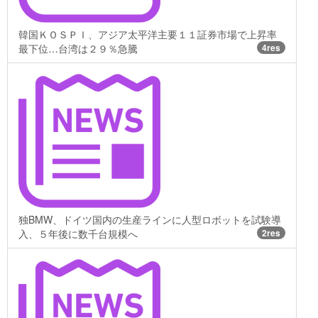
韓国ＫＯＳＰＩ、アジア太平洋主要１１証券市場で上昇率
最下位…台湾は２９％急騰
4res
独BMW、ドイツ国内の生産ラインに人型ロボットを試験導
入、５年後に数千台規模へ
2res