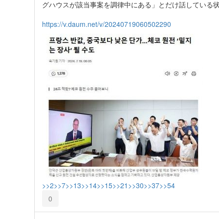
グハウスが該当事案を調律中にある」とだけ話している
https://v.daum.net/v/20240719060502290
>>2
>>7
>>13
>>14
>>15
>>21
>>30
>>37
>>54
0