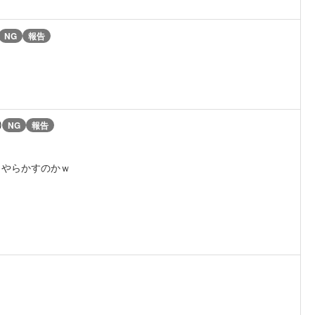
NG
報告
)
NG
報告
もやらかすのかｗ