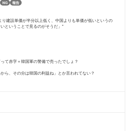
NG
報告
より建設単価が半分以上低く、中国よりも単価が低いというの
いということで見るのがそうだ」"
言って赤字＋韓国軍の警備で売ったでしょ？
いから、その分は韓国の利益ね」とか言われてない？