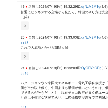
19
名無し
2024/07/19(Fri) 19:32:29
ID:
cyNzM2MTg
(3/6)
普通にビジネスする立場から見たら、韓国のやり方は完
（笑）
0
20
名無し
2024/07/19(Fri) 19:33:03
ID:
cyNzM2MTg
(4/6)
>>18
これで大成功とかバカ朝鮮人😂
0
21
名無し
2024/07/19(Fri) 19:33:09
ID:
QyODY5ODg
(3/7
>>18
パク・ジョンウン東国大エネルギー・電気工学科教授は
価が半分以上低く、中国よりも単価が低いというのは、
で見るのがそうだ」とし「現在チェコ政府が６０億ユー
計画は不確実な状況であり、以後価格交渉過程で当初韓
>>1