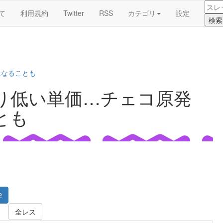
て
利用規約
Twitter
RSS
カテゴリ
設定
になることも
り低い単価…チェコ原発
とも
2
全レス