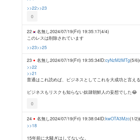
>>22
>>23
0
22
名無し
2024/07/19(Fri) 19:35:17
(4/4)
このレスは削除されています
>>23
>>25
23
名無し
2024/07/19(Fri) 19:35:34
ID:
cyNzM2MTg
(5/6)
>>22
>>21
普通はこれ読めば、ビジネスとしてこれを大成功と言え
ビジネスもリスクも知らない奴隷朝鮮人の妄想でした😂
0
24
名無し
2024/07/19(Fri) 19:38:04
ID:
kwOTA3Mzc
(1/2)
>>18
15年前に大騒ぎはしてないな。