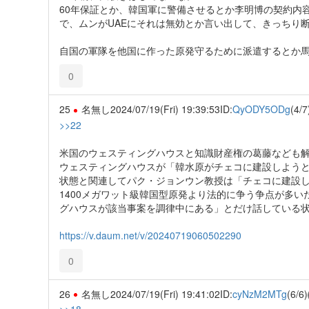
60年保証とか、韓国軍に警備させるとか李明博の契約内
で、ムンがUAEにそれは無効とか言い出して、きっちり
自国の軍隊を他国に作った原発守るために派遣するとか馬
0
25
名無し
2024/07/19(Fri) 19:39:53
ID:
QyODY5ODg
(4/7
>>22
米国のウェスティングハウスと知識財産権の葛藤なども
ウェスティングハウスが「韓水原がチェコに建設しよう
状態と関連してパク・ジョンウン教授は「チェコに建設し
1400メガワット級韓国型原発より法的に争う争点が多
グハウスが該当事案を調律中にある」とだけ話している
https://v.daum.net/v/20240719060502290
0
26
名無し
2024/07/19(Fri) 19:41:02
ID:
cyNzM2MTg
(6/6)
>>18