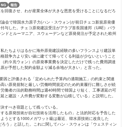
NG
報告
業を回復させ、わが産業全体が大きな恩恵を受けることになるだろ
討論会で韓国水力原子力(ハン・スウォン)が前日チェコ新規原発優
付与した。チェコ原発建設受注がアラブ首長国連邦（UAE）バラ
ランドとルーマニア、スウェーデンなど原発発注が予定された欧州
「私たちよりはるかに海外原発建設経験の多いフランスより建設単
価格競争力より安い値に建てて帰ってくる利益が少ないということ
ロ（約９兆ウォン）の原発事業費を決定しただけで残った費用調達
水原が予想した契約金額より減る余地が大きい」と言った。
めた要因と評価される「定められた予算内の適期施工」の約束と関連
の高い原発規制と厳しい労働時間規定のため約束履行に難しさが続
労働者の法的勤務時間は週40時間で韓国より短く、工事遅延の可
遅延と建設・人件費が変動する変数が山積している」と説明した。
解決すべき宿題として残っている。
とする原発技術が自社技術を活用したもの」と法的対応を予告した
ようとする1000メガワット級は最近、韓水原技術に改良した
いだろう」と話した。これに関してハン・スウォンは「ウェスティン