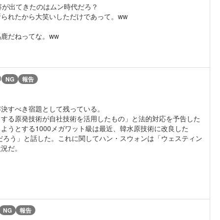
容が出てきたのはムン時代だろ？
断られたから大笑いしただけであって。ww
鹿だねってな。ww
)
NG
報告
解決すべき宿題として残っている。
とする原発技術が自社技術を活用したもの」と法的対応を予告した
ようとする1000メガワット級は最近、韓水原技術に改良した
いだろう」と話した。これに関してハン・スウォンは「ウェスティン
状況だ。
NG
報告