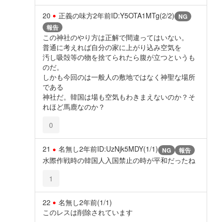
20
正義の味方
2年前
ID:Y5OTA1MTg(2/2)
NG
報告
この神社のやり方は正解で間違ってはいない。
普通に考えれば自分の家に上がり込み空気を
汚し吸殻等の物を捨てられたら腹が立つというも
のだ。
しかも今回のは一般人の敷地ではなく神聖な場所
である
神社だ。韓国は場も空気もわきまえないのか？そ
れほど馬鹿なのか？
0
21
名無し
2年前
ID:UzNjk5MDY(1/1)
NG
報告
水際作戦時の韓国人入国禁止の時が平和だったね
1
22
名無し
2年前
(1/1)
このレスは削除されています