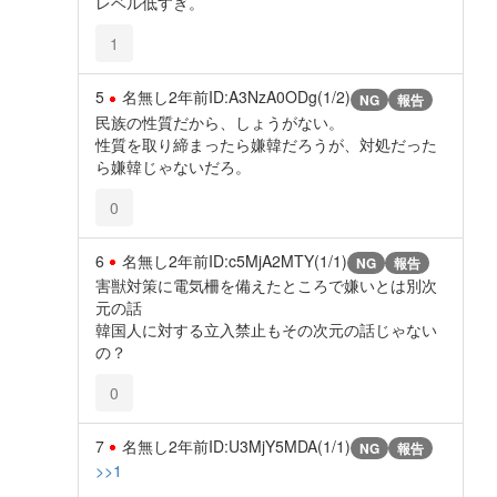
レベル低すぎ。
1
5
名無し
2年前
ID:A3NzA0ODg(1/2)
NG
報告
民族の性質だから、しょうがない。
性質を取り締まったら嫌韓だろうが、対処だった
ら嫌韓じゃないだろ。
0
6
名無し
2年前
ID:c5MjA2MTY(1/1)
NG
報告
害獣対策に電気柵を備えたところで嫌いとは別次
元の話
韓国人に対する立入禁止もその次元の話じゃない
の？
0
7
名無し
2年前
ID:U3MjY5MDA(1/1)
NG
報告
>>1