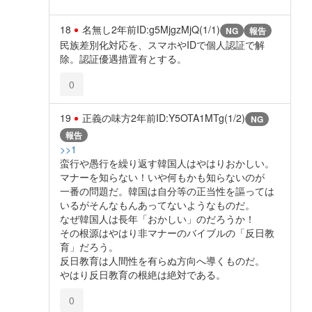
18
名無し
2年前
ID:g5MjgzMjQ(1/1)
NG
報告
民族差別化対応を、スマホやIDで個人認証で解
除。認証優遇措置有とする。
0
19
正義の味方
2年前
ID:Y5OTA1MTg(1/2)
NG
報告
>>1
蛮行や愚行を繰り返す韓国人はやはりおかしい。
マナーを知らない！いや何もかも知らないのが
一番の問題だ。韓国は自分等の正当性を謳っては
いるがそんなもんあってないようなものだ。
なぜ韓国人は長年「おかしい」のだろうか！
その根源はやはり非マナーのバイブルの「反日教
育」だろう。
反日教育は人間性を有らぬ方向へ導くものだ。
やはり反日教育の根絶は絶対である。
0