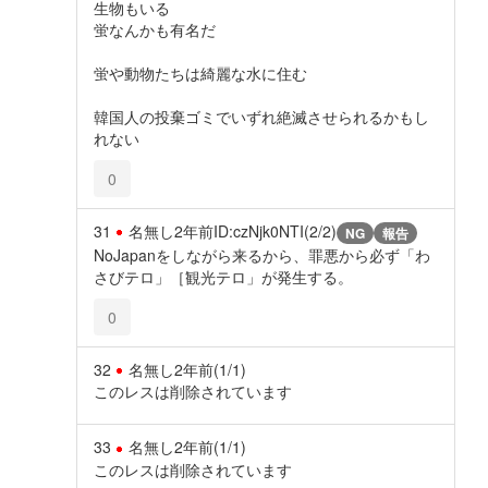
生物もいる
蛍なんかも有名だ
蛍や動物たちは綺麗な水に住む
韓国人の投棄ゴミでいずれ絶滅させられるかもし
れない
0
31
名無し
2年前
ID:czNjk0NTI(2/2)
NG
報告
NoJapanをしながら来るから、罪悪から必ず「わ
さびテロ」［観光テロ」が発生する。
0
32
名無し
2年前
(1/1)
このレスは削除されています
33
名無し
2年前
(1/1)
このレスは削除されています