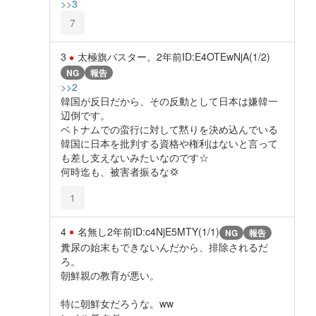
>>3
7
3
太極旗バスター。
2年前
ID:E4OTEwNjA(1/2)
NG
報告
>>2
韓国が反日だから、その反動として日本は嫌韓一
辺倒です。
ベトナムでの蛮行に対して黙りを決め込んでいる
韓国に日本を批判する資格や権利はないと言って
も差し支えないみたいなのです☆
何時迄も、被害者振るな💢
1
4
名無し
2年前
ID:c4NjE5MTY(1/1)
NG
報告
糞尿の始末もできないんだから、排除されるだ
ろ。
朝鮮親の教育が悪い。
特に朝鮮女だろうな。ww