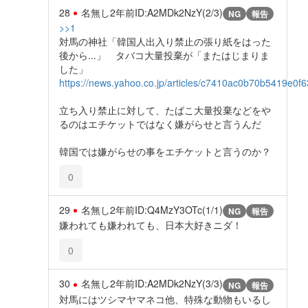
28
名無し
2年前
ID:A2MDk2NzY(2/3)
NG
報告
>>1
対馬の神社「韓国人出入り禁止の張り紙をはった
後から...」 タバコ大量投棄が「またはじまりま
した」
https://news.yahoo.co.jp/articles/c7410ac0b70b5419e0
立ち入り禁止に対して、たばこ大量投棄などをや
るのはエチケットではなく嫌がらせと言うんだ
韓国では嫌がらせの事をエチケットと言うのか？
0
29
名無し
2年前
ID:Q4MzY3OTc(1/1)
NG
報告
嫌われても嫌われても、日本大好きニダ！
0
30
名無し
2年前
ID:A2MDk2NzY(3/3)
NG
報告
対馬にはツシマヤマネコ他、特殊な動物もいるし