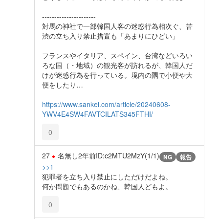
----------------------
対馬の神社で一部韓国人客の迷惑行為相次ぐ、苦
渋の立ち入り禁止措置も「あまりにひどい」
フランスやイタリア、スペイン、台湾などいろい
ろな国（・地域）の観光客が訪れるが、韓国人だ
けが迷惑行為を行っている。境内の隅で小便や大
便をしたり…
https://www.sankei.com/article/20240608-
YWV4E4SW4FAVTCILATS345FTHI/
0
27
名無し
2年前
ID:c2MTU2MzY(1/1)
NG
報告
>>1
犯罪者を立ち入り禁止にしただけだよね。
何か問題でもあるのかね、韓国人どもよ。
0