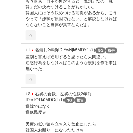
もうさぁ、日本が何かすると「差別」だの「嫌
韓」だの決めつけることがおかしい。
韓国人にはそう決めつける前提があるから、こう
やって「嫌韓が原因ではない」と解説しなければ
ならないこと自体が異常なんだよ。
0
11
名無し
2年前
ID:YwNjk5MDY(1/1)
NG
報告
差別と言えば通用すると思ったら大間違い。
迷惑行為をしなければこのような規則を作る事は
無かった。
0
12
右翼の食欲、左翼の性欲
2年前
ID:c1OTk0MDQ(1/1)
NG
報告
嫌韓ではなく
嫌低民度ｗ
民度の低い猿を立ち入り禁止にしたら
韓国人お断り になっただけｗ