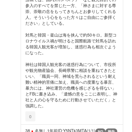
参入のすべてを禁じた一方、「神さまに対する尊
崇、崇敬の念をもってきちんとお参りしてくれる
人。そういう心をもった方々はご自由にご参拝く
ださい」としている。
対馬と韓国・釜山は海を挟んで約50キロ。新型コ
ロナウイルス禍が明けると国際航路で対馬を訪れ
る韓国人観光客が増加し、迷惑行為も相次ぐよう
になった。
神社は韓国人観光客の迷惑行為について、市役所
や観光物産協会、長崎県警に相談を重ねてきたと
いい、「職員一同、神域を荒らされるという耐え
難い精神的苦痛に加え、職員への度重なる暴言、
暴力には、神社運営の危機を感じざるを得ない」
とFBに書き込み、「遺憾の意をここに表明し、神
社と人の心を守るために行動させていただく」と
強調した。
0
38
名無し
1年前
ID:Y5NTk3MTA(1/1)
NG
報告