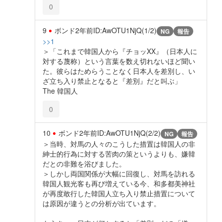
0
9
ボンド
2年前
ID:AwOTU1NjQ(1/2)
NG
報告
>>1
＞「これまで韓国人から『チョッXX』（日本人に
対する蔑称）という言葉を数え切れないほど聞い
た。彼らはためらうことなく日本人を差別し、い
ざ立ち入り禁止となると『差別』だと叫ぶ」
The 韓国人
0
10
ボンド
2年前
ID:AwOTU1NjQ(2/2)
NG
報告
＞当時、対馬の人々のこうした措置は韓国人の非
紳士的行為に対する苦肉の策というよりも、嫌韓
だとの非難を浴びました。
＞しかし両国関係が大幅に回復し、対馬を訪れる
韓国人観光客も再び増えている今、和多都美神社
が再度敢行した韓国人立ち入り禁止措置について
は原因が違うとの分析が出ています。