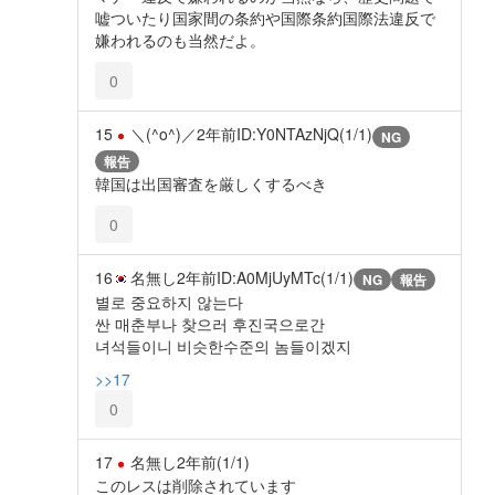
嘘ついたり国家間の条約や国際条約国際法違反で
嫌われるのも当然だよ。
0
15
＼(^o^)／
2年前
ID:Y0NTAzNjQ(1/1)
NG
報告
韓国は出国審査を厳しくするべき
0
16
名無し
2年前
ID:A0MjUyMTc(1/1)
NG
報告
별로 중요하지 않는다
싼 매춘부나 찾으러 후진국으로간
녀석들이니 비슷한수준의 놈들이겠지
>>17
0
17
名無し
2年前
(1/1)
このレスは削除されています