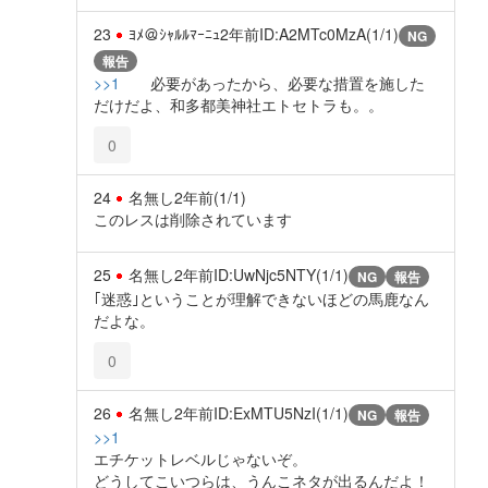
23
ﾖﾒ＠ｼｬﾙﾙﾏｰﾆｭ
2年前
ID:A2MTc0MzA(1/1)
NG
報告
>>1
必要があったから、必要な措置を施した
だけだよ、和多都美神社エトセトラも。。
0
24
名無し
2年前
(1/1)
このレスは削除されています
25
名無し
2年前
ID:UwNjc5NTY(1/1)
NG
報告
｢迷惑｣ということが理解できないほどの馬鹿なん
だよな。
0
26
名無し
2年前
ID:ExMTU5NzI(1/1)
NG
報告
>>1
エチケットレベルじゃないぞ。
どうしてこいつらは、うんこネタが出るんだよ！