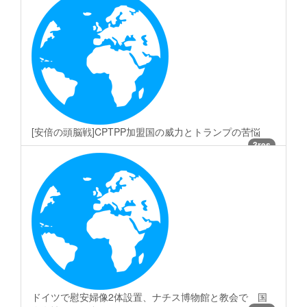
[安倍の頭脳戦]CPTPP加盟国の威力とトランプの苦悩
3res
ドイツで慰安婦像2体設置、ナチス博物館と教会で 国