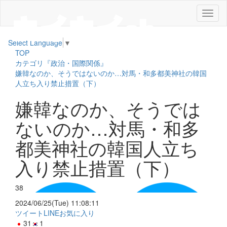
メ
ニ
ュ
Select Language
▼
ー
TOP
カテゴリ『政治・国際関係』
嫌韓なのか、そうではないのか…対馬・和多都美神社の韓国
人立ち入り禁止措置（下）
嫌韓なのか、そうでは
ないのか…対馬・和多
都美神社の韓国人立ち
入り禁止措置（下）
38
2024/06/25(Tue) 11:08:11
ツイート
LINE
お気に入り
31
1