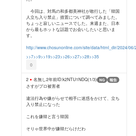
今回は、対馬の和多都美神社が敢行した「韓国
人立ち入り禁止」措置について調べてみました。
ちょっと寂しいニュースでした。来週また、日本
から最もホットな話題でお会いしたいと思いま
す。
http://www.chosunonline.com/site/data/html_dir/2024/0
>>7
>>9
>>19
>>23
>>26
>>27
>>28
>>35
0
2
名無し
2年前
ID:k2NTU1NDQ(1/3)
NG
報告
さすがプロ被害者
違法行為や嫌がらせで相手に迷惑をかけて、立ち
入り禁止になった
これを嫌韓と言う韓国
そりゃ世界中が嫌韓だらけだわ