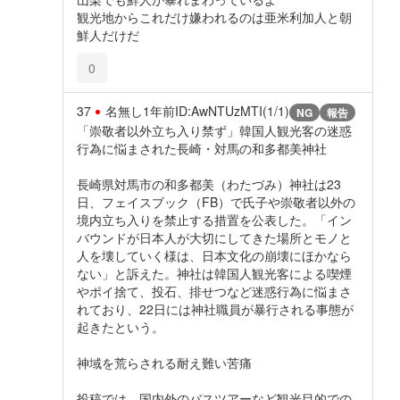
観光地からこれだけ嫌われるのは亜米利加人と朝
鮮人だけだ
0
37
名無し
1年前
ID:AwNTUzMTI(1/1)
NG
報告
「崇敬者以外立ち入り禁ず」韓国人観光客の迷惑
行為に悩まされた長崎・対馬の和多都美神社
長崎県対馬市の和多都美（わたづみ）神社は23
日、フェイスブック（FB）で氏子や崇敬者以外の
境内立ち入りを禁止する措置を公表した。「イン
バウンドが日本人が大切にしてきた場所とモノと
人を壊していく様は、日本文化の崩壊にほかなら
ない」と訴えた。神社は韓国人観光客による喫煙
やポイ捨て、投石、排せつなど迷惑行為に悩まさ
れており、22日には神社職員が暴行される事態が
起きたという。
神域を荒らされる耐え難い苦痛
投稿では、国内外のバスツアーなど観光目的での