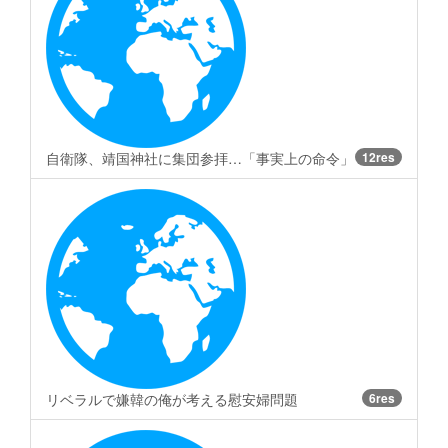
自衛隊、靖国神社に集団参拝…「事実上の命令」
12res
リベラルで嫌韓の俺が考える慰安婦問題
6res