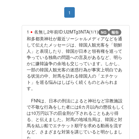
1
1
名無し
2年前
ID:U2MTg3NTA(1/1)
NG
報告
和多都美神社が最近ソーシャルメディアなどを通
して伝えたメッセージは、韓国人観光客を「朝鮮
人」と表現したり、韓国が日本と領有権を巡って
争っている独島の問題への言及があるなど、明ら
かに嫌韓論争の余地も交じっています。しかし、
一部の韓国人観光客の迷惑行為が事実上明白であ
る状況の中、対馬を訪れる韓国人の「エチケッ
ト」を巡る悩みはしばらく続くものとみられま
す。
FNNは、日本の刑法によると神社など宗教施設
で不敬な行為をした者には6カ月以内の懲役もしく
は10万円以下の罰金刑が下されることもあり得
る、と伝えました。対馬の地域当局は、韓国と対
馬を結ぶ船でエチケット順守を求める動画を流す
など、さまざまな対策を講じていると明かしまし
た。