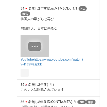
34
名無し
2年前
ID:gxMTM3ODg(1/1)
NG
報告
韓国人の嫌がらせ再び
屑韓国人、日本に来るな
YouTube
https://www.youtube.com/watch?
v=l1tj9wazpbk
0
35
名無し
2年前
(1/1)
このレスは削除されています
36
名無し
2年前
ID:Q0NTk4MTA(1/1)
NG
報告
山梨でも鮮人が暴れまわっているよ