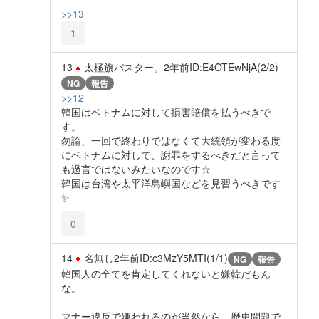
>>13
1
13
太極旗バスター。
2年前
ID:E4OTEwNjA(2/2)
NG
報告
>>12
韓国はベトナムに対して損害賠償を払うべきで
す。
勿論、一回で終わりではなくて大統領が変わる度
にベトナムに対して、謝罪をするべきだと言って
も過言ではないみたいなのです☆
韓国は台湾や太平洋島嶼国などを見習うべきです
✨
0
14
名無し
2年前
ID:c3MzY5MTI(1/1)
NG
報告
韓国人の全てを肯定してくれないと嫌韓だもん
な。
マナー違反で嫌われるのが当然なら、歴史問題で