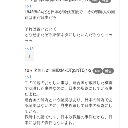
NG
報告
>>1
1945/8/24だと日本が降伏直後で、その朝鮮人の国
籍はまだ日本だろ
それは置いといて
どうせまたぞろ賠償ネタにしたいんだろうな～ｗ
ｗｗ
>>13
1
12
名無し
2年前
ID:MxOTg5NTE(1/2)
NG
報告
>>1
この問題のおかしい事は、連合国が敷設した機雷
で沈没した事件なのに、日本の所為にしている事
だよね。
連合国の所為という証拠はあり、日本の所為であ
る証拠はないのに、歴史捏造して日本の所為にし
ている。
戦時中の話でなく、日本敗戦後の事件だから、日
本には何の責任もないよね。