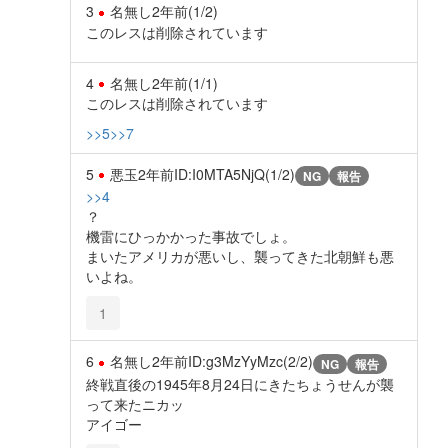
3
名無し
2年前
(1/2)
このレスは削除されています
4
名無し
2年前
(1/1)
このレスは削除されています
>>5
>>7
5
悪玉
2年前
ID:I0MTA5NjQ(1/2)
NG
報告
>>4
？
機雷にひっかかった事故でしょ。
まいたアメリカが悪いし、襲ってきた北朝鮮も悪
いよね。
1
6
名無し
2年前
ID:g3MzYyMzc(2/2)
NG
報告
終戦直後の1945年8月24日にきたちょうせんが襲
って来たニカッ
アイゴー