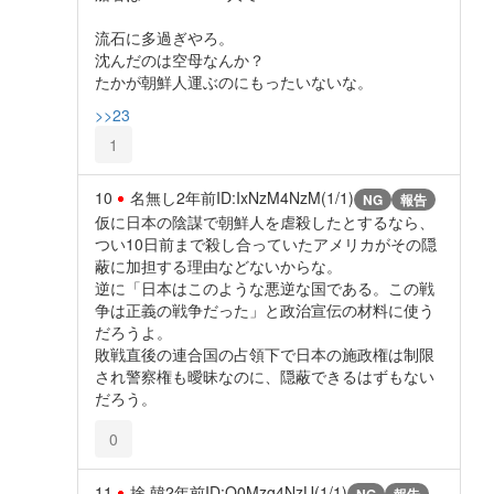
流石に多過ぎやろ。
沈んだのは空母なんか？
たかが朝鮮人運ぶのにもったいないな。
>>23
1
10
名無し
2年前
ID:IxNzM4NzM(1/1)
NG
報告
仮に日本の陰謀で朝鮮人を虐殺したとするなら、
つい10日前まで殺し合っていたアメリカがその隠
蔽に加担する理由などないからな。
逆に「日本はこのような悪逆な国である。この戦
争は正義の戦争だった」と政治宣伝の材料に使う
だろうよ。
敗戦直後の連合国の占領下で日本の施政権は制限
され警察権も曖昧なのに、隠蔽できるはずもない
だろう。
0
11
捨 韓
2年前
ID:Q0Mzg4NzU(1/1)