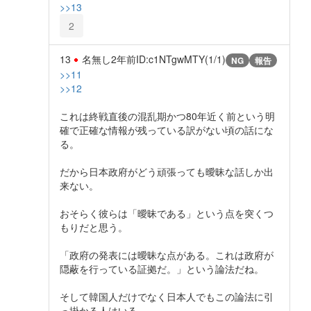
>>13
2
13
名無し
2年前
ID:c1NTgwMTY(1/1)
NG
報告
>>11
>>12
これは終戦直後の混乱期かつ80年近く前という明
確で正確な情報が残っている訳がない頃の話にな
る。
だから日本政府がどう頑張っても曖昧な話しか出
来ない。
おそらく彼らは「曖昧である」という点を突くつ
もりだと思う。
「政府の発表には曖昧な点がある。これは政府が
隠蔽を行っている証拠だ。」という論法だね。
そして韓国人だけでなく日本人でもこの論法に引
っ掛かる人はいる。