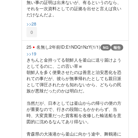
無い事の証明は出来ないが、有るというのなら、
それを一次資料としての証拠を出せと言えば良い
だけなんだよ。
>>28
0
25
名無し
2年前
ID:E1NDQ1NzY(1/1)
NG
報告
>>19
きちんと金持ってる朝鮮人を釜山に送り届けよう
としてるのに、この言い草ｗ
朝鮮人を多く便乗させたのは善意と治安悪化を恐
れての事だが、彼らが無事帰れたとしても親日派
として弾圧されたかも知れないから、どちらの民
族が悪辣だったのかは明白だ。
当然だが、日本としては釜山からの帰りの便の方
が重要なので、行きの段階にもかかわらず、当
時、大変貴重だった貨客船を改修した輸送船を意
図的に沈めるなんてあり得ない。
青森県の大湊港から釜山に向かう途中、舞鶴港に