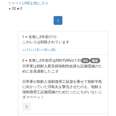
ツイート
LINE
お気に入り
22
2
1
1
名無し
2年前
(1/1)
このレスは削除されています
>>11
>>12
>>18
>>26
2
名無し
2年前
ID:g3MzYyMzc(1/2)
NG
報告
日帝軍は朝鮮人慰安婦強制性奴隷も証拠隠滅のた
めに全員虐殺したニダ
日帝軍が朝鮮人強制徴用工奴隷を乗せて朝鮮半島
に向かっていた浮島丸を撃沈させたのも、朝鮮人
強制徴用工証拠隠滅のためだったにちがいないニ
ダァーーッ！
0