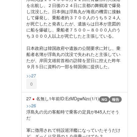
を出航し、２日後の２４日に京都の舞鶴港で爆発
し沈没した。日本側は浮島丸が海底の機雷に接触
して爆発し、乗船者約３７００人のうち５２４人
が死亡したと発表したが、遺族らは日本が意図的
に船を爆破し、乗船者７５００～８０００人のう
ち３０００人以上が死亡したと主張している。
日本政府は韓国政府や遺族の公開要求に対し、乗
船者名簿が浮島丸の沈没で失われたと主張してい
たが、岸田文雄前首相の訪韓を翌日に控えた昨年
９月５日に資料の一部を韓国側に提供した。
>>27
0
27
名無し
1年前
ID:EzMDgwNzc(1/1)
NG
報告
>>26
浮島丸の元の客船時で乗客の定員が845人だそう
だ
軍に徴用されて特設巡洋艦になっていたそうだけ
ど、ざっくり定員の１０倍乗っけてた？