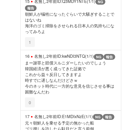
15
名無し
2年前
ID:Q3MDY1NTE(1/1)
NG
報告
朝鮮人が犠牲になったぐらいで大騒ぎすることで
はないね
海洋のゴミ掃除をさせられる日本人の気持ちにな
ってみろよ
1
16
名無し
2年前
ID:kwNDI3NTQ(1/1)
NG
報告
まー謝罪と賠償スルニダーしたいのでしょう
韓国経済が悪く成ってきた証拠で
これから益々反日してきますよ
時すでに遅しなんだけどさｗ
今のネット時代に一方的な意見を信じさせる事は
困難なんだわ
0
17
名無し
2年前
ID:E1MDIxNzE(1/1)
NG
報告
元々朝鮮人を乗せる予定の無かった船
ゴリ押しを許したら駄目だと言う前例