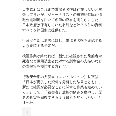
日本政府はこれまで乗船者名簿は存在しないと主
張してきたが、ジャーナリストの布施祐仁氏が情
報公開制度を用いて名簿の存在を明らかにした。
日本政府は保有していた名簿など計７５件の資料
すべてを韓国側に提供した。
行政安全部は遺族に対し、乗船者名簿を確認する
よう要請する予定だ。
検証作業が終われば、新たに確認された乗船者や
死者など徴用被害者に対する慰労金の支払いなど
の支援策を検討する方針だ。
行政安全部の尹昊重（ユン・ホジュン）長官は
「日本が提供した資料を分析した結果とともに、
新たに確認が必要なことに関する作業も進めてい
く」として、「被害者と遺族の痛みを癒やし、歴
史の真実を回復できるよう最善を尽くしたい」と
述べた。
0