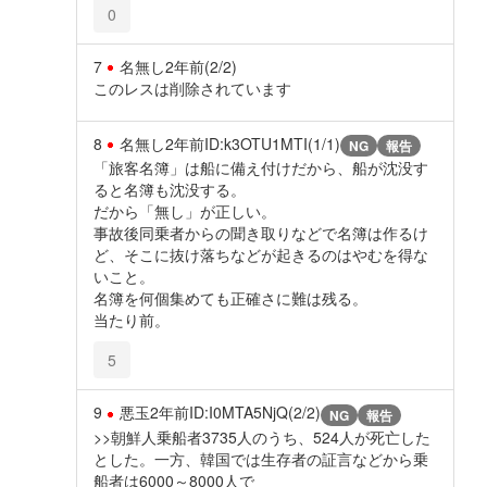
0
7
名無し
2年前
(2/2)
このレスは削除されています
8
名無し
2年前
ID:k3OTU1MTI(1/1)
NG
報告
「旅客名簿」は船に備え付けだから、船が沈没す
ると名簿も沈没する。
だから「無し」が正しい。
事故後同乗者からの聞き取りなどで名簿は作るけ
ど、そこに抜け落ちなどが起きるのはやむを得な
いこと。
名簿を何個集めても正確さに難は残る。
当たり前。
5
9
悪玉
2年前
ID:I0MTA5NjQ(2/2)
NG
報告
>>朝鮮人乗船者3735人のうち、524人が死亡した
とした。一方、韓国では生存者の証言などから乗
船者は6000～8000人で