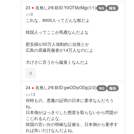
23
名無し
2年前
ID:Y0OTMzMjg(1/1)
NG
報告
>>9
これな、8000人ってどんな船だよ
韓国人ってここが馬鹿なんだよな
慰安婦が20万人強制的に拉致とか
広島の原爆死傷者が14万人なのによ
大げさに言うから嘘臭くなんだよ
0
24
名無し
2年前
ID:gwODIyODg(2/2)
NG
報告
>>13
何時もの、悪魔の証明の日本に要求なんだろう
ね。
日本側がはっきりした態度を取らないから問題が
こじれるんだよな。
韓国の言い分の明確な証拠を、日本側から要求す
れば良いだけなんだよね。