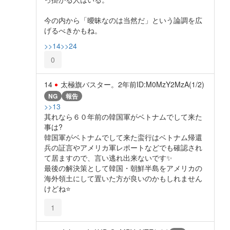
今の内から「曖昧なのは当然だ」という論調を広
げるべきかもね。
>>14
>>24
0
14
太極旗バスター。
2年前
ID:M0MzY2MzA(1/2)
NG
報告
>>13
其れなら６０年前の韓国軍がベトナムでして来た
事は?
韓国軍がベトナムでして来た蛮行はベトナム帰還
兵の証言やアメリカ軍レポートなどでも確認され
て居ますので、言い逃れ出来ないです✨
最後の解決策として韓国・朝鮮半島をアメリカの
海外領土にして置いた方が良いのかもしれません
けどね⭐
1