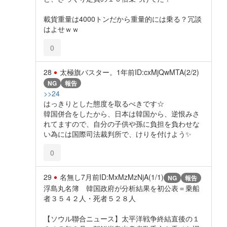
載貨重量は4000トンだから重量的には乗る？冗談
はよせｗｗ
0
28
太極旗バスター。
1年前
ID:cxMjQwMTA(2/2)
NG
報告
>>24
はっきりとした態度を取るべきです☆
韓国併合をしたから、日本は韓国から、逆恨みさ
れてますので、自分の子供や孫に負担を負わせな
い為には国際司法裁判所で、けりを付けよう✨️
0
29
名無し
7月前
ID:MxMzMzNjA(1/1)
NG
報告
浮島丸名簿 韓国政府が分析結果を初公表＝乗船
者３５４２人・死者５２８人
【ソウル聯合ニュース】太平洋戦争終結直後の１