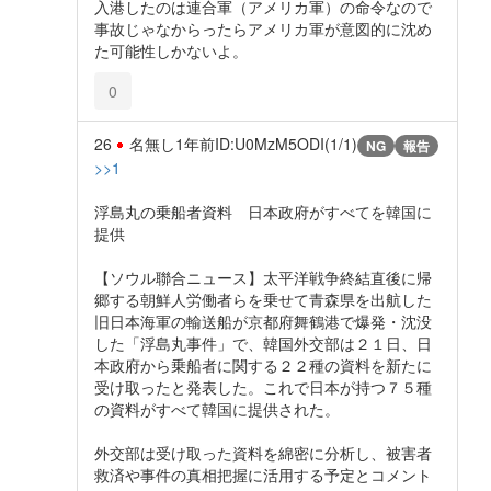
入港したのは連合軍（アメリカ軍）の命令なので
事故じゃなからったらアメリカ軍が意図的に沈め
た可能性しかないよ。
0
26
名無し
1年前
ID:U0MzM5ODI(1/1)
NG
報告
>>1
浮島丸の乗船者資料 日本政府がすべてを韓国に
提供
【ソウル聯合ニュース】太平洋戦争終結直後に帰
郷する朝鮮人労働者らを乗せて青森県を出航した
旧日本海軍の輸送船が京都府舞鶴港で爆発・沈没
した「浮島丸事件」で、韓国外交部は２１日、日
本政府から乗船者に関する２２種の資料を新たに
受け取ったと発表した。これで日本が持つ７５種
の資料がすべて韓国に提供された。
外交部は受け取った資料を綿密に分析し、被害者
救済や事件の真相把握に活用する予定とコメント