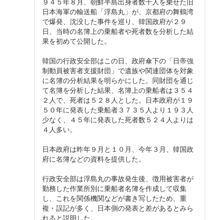
９４５年８月、朝鮮半島出身者数千人を乗せた旧
日本海軍の輸送船「浮島丸」が、京都府の舞鶴湾
で爆発、沈没した事件を巡り、韓国政府が２９
日、当時の名簿上の乗船者や死者数を分析した結
果を初めて公開した。
韓国の行政安全部はこの日、政府傘下の「日帝強
制動員被害者支援財団」で遺族や関連団体を対象
に名簿の分析結果を明らかにした。同財団を通じ
て名簿を分析した結果、名簿上の乗船者は３５４
２人で、死者は５２８人とした。日本政府が１９
５０年に発表した乗船者３７３５人より１９３人
少なく、４５年に発表した死者数５２４人よりは
４人多い。
日本政府は昨年９月と１０月、今年３月、韓国政
府に名簿などの資料を提供した。
行政安全部は浮島丸の事故発生後、徴用被害者が
勤務した作業所別に乗船者名簿を作成して収集
し、これを関係機関などが書き写したため、重
複・誤記が多く、日本側の発表と差があるとみら
れると説明した。