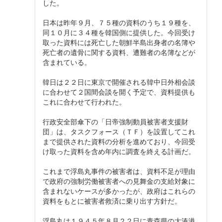
した。
日本は昨年９月、７５種の資料のうち１９種を、
同１０月に３４種を韓国側に提供した。今回受け
取った資料には死亡した朝鮮半島出身者の名簿や
死亡者の遺骨に関する資料、遭難者の名簿などが
含まれている。
韓日は２２日に東京で開催される韓中日外相会談
に合わせて２国間会談を開く予定で、資料提供も
これに合わせて行われた。
行政安全部傘下の「日帝強制動員被害者支援財
団」は、タスクフォース（ＴＦ）を設置してこれ
まで提供された資料の分析を進めており、今回受
け取った資料を含め年内に調査を終える計画だ。
これまで浮島丸事件の被害者は、資料不足が理由
で政府の強制労働被害者への見舞金の支給対象に
含まれないケースが多かったが、政府はこれらの
資料をもとに被害者救済に乗り出す方針だ。
浮島丸は１９４５年８月２２日に青森県の大湊港