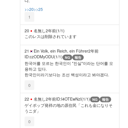
다.
>>20
>>25
1
20
名無し
2年前
(1/1)
このレスは削除されています
21
Ein Volk, ein Reich, ein Führer
2年前
ID:czODMyODU(1/1)
NG
報告
한국어를 모르는 한국인이 "진실"이라는 단어를 오
용하고 있다.
한국인이라기보다는 조선 백성이라고 봐야겠다.
0
22
名無し
2年前
ID:I4OTEwNzI(1/1)
NG
報告
ゲイポップ発祥の地の原住民「これも金になりそ
うニダ」
0