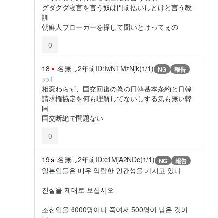
グダグダ寝言を言う奴は門前払いしとけと言う教
訓
朝鮮人ブローカーを探して聞いとけってぇの
0
18
名無し
2年前
ID:IwNTMzNjk(1/1)
NG
報告
>>1
相変わらず、国交回復の為の日韓基本条約と日韓
請求権協定を何も理解してないしする気も無い韓
国
国交断絶で問題ない
0
19
名無し
2年前
ID:c1MjA2NDc(1/1)
NG
報告
일본인들은 매우 악랄한 인간성을 가지고 있다.
진실을 제대로 보십시오
조선인을 6000명이나 죽여서 500명이 남은 것이