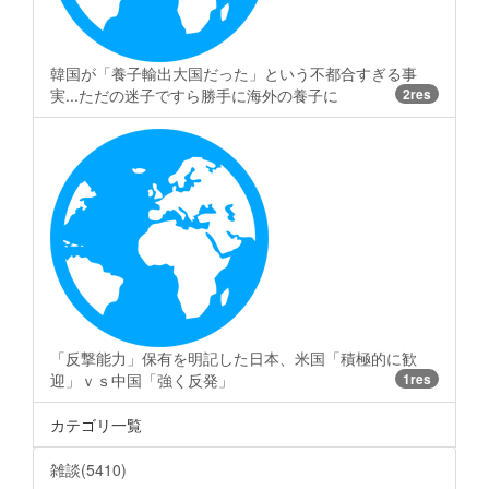
韓国が「養子輸出大国だった」という不都合すぎる事
実...ただの迷子ですら勝手に海外の養子に
2res
「反撃能力」保有を明記した日本、米国「積極的に歓
迎」ｖｓ中国「強く反発」
1res
カテゴリ一覧
雑談(5410)