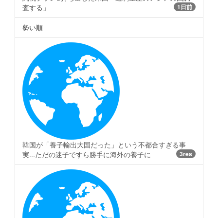
査する」
1日前
勢い順
韓国が「養子輸出大国だった」という不都合すぎる事
実...ただの迷子ですら勝手に海外の養子に
3res