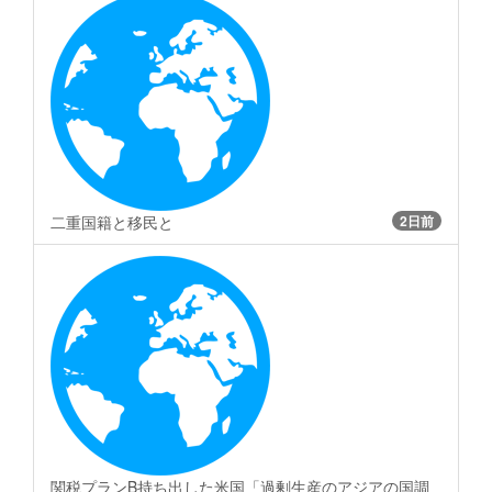
二重国籍と移民と
2日前
関税プランB持ち出した米国「過剰生産のアジアの国調