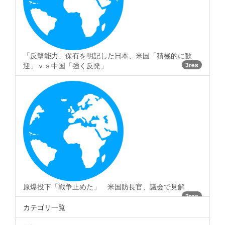
「反撃能力」保有を明記した日本、米国「積極的に歓
迎」ｖｓ中国「強く反発」
3res
原爆投下「戦争止めた」 米国防長官、議会で見解
2res
カテゴリ一覧