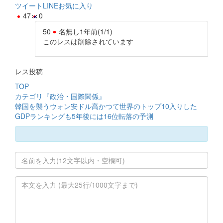
ツイート
LINE
お気に入り
47
0
50
名無し
1年前
(1/1)
このレスは削除されています
レス投稿
TOP
カテゴリ『政治・国際関係』
韓国を襲うウォン安ドル高かつて世界のトップ10入りした
GDPランキングも5年後には16位転落の予測