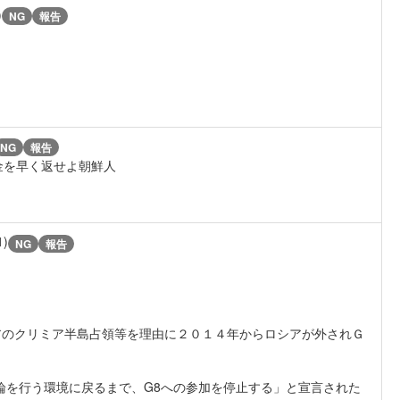
)
NG
報告
NG
報告
金を早く返せよ朝鮮人
1)
NG
報告
アのクリミア半島占領等を理由に２０１４年からロシアが外されＧ
論を行う環境に戻るまで、G8への参加を停止する」と宣言された