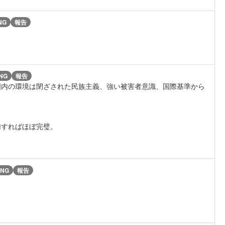
NG
報告
NG
報告
国内の環境は閉ざされた民族主義、強い被害者意識、国際基準から
加すればほぼ完璧。
NG
報告