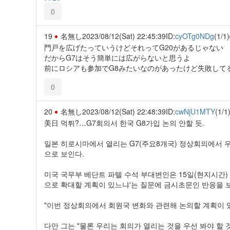
0
19
名無し
2023/08/12(Sat) 22:45:39
ID:
cyOTg0NDg
(1/1)
門戸を広げたっていうけどそれってG20があるじゃない
だからG7はそう簡単には広がらないと思うよ
前にロシアも参加でG8みたいなのがあったけど失敗して
0
20
名無し
2023/08/12(Sat) 22:48:39
ID:
cwNjU1MTY
(1/1
美日 먹튀?…G7회의서 한국 G8가입 논의 안할 듯.
일본 히로시마에서 열리는 G7(주요8개국) 정상회의에서 
으로 보인다.
미국 국무부 베단트 파텔 수석 부대변인은 15일(현지시간) 
으로 확대할 계획이 있느냐'는 질문에 금시초문인 반응을 
"이번 정상회의에서 회원국 변화와 관련해 논의할 계획이 
다만 그는 "물론 우리는 회의가 열리는 것을 우선 봐야 할