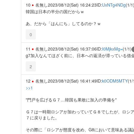
10
名無し
2023/08/12(Sat) 16:24:23
ID:
UxNTg4NDg
(1/1
韓国は日本の半分の国だからｗ
あ、だから「はんにち」してるのか？ｗ
0
11
名無し
2023/08/12(Sat) 16:37:06
ID:
I0MjkxMg=
(1/1)
g7加入なんてほざく前に、日本への返済が滞っている借
2
12
名無し
2023/08/12(Sat) 16:41:49
ID:
k0ODM5MTY
(1/
>>1
"門戸を広げるＧ７…韓国も果敢に加入の準備を"
Ｇ７は一時期ロシアが加わっていてＧ８でしたが、ロシ
７に戻りました。
その際に「ロシアが態度を改め、G8において意味ある議