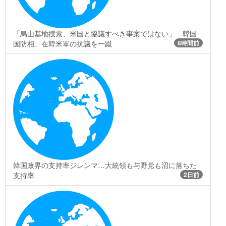
「烏山基地捜索、米国と協議すべき事案ではない」 韓国
国防相、在韓米軍の抗議を一蹴
8時間前
韓国政界の支持率ジレンマ…大統領も与野党も沼に落ちた
支持率
2日前