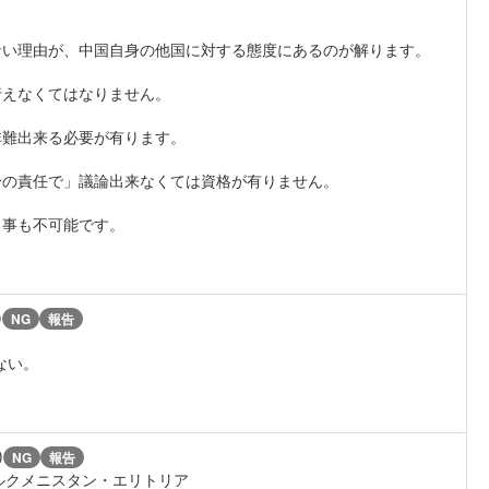
ない理由が、中国自身の他国に対する態度にあるのが解ります。
行えなくてはなりません。
非難出来る必要が有ります。
身の責任で」議論出来なくては資格が有りません。
る事も不可能です。
)
NG
報告
ない。
)
NG
報告
トルクメニスタン・エリトリア