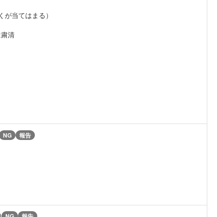
多くが当てはまる）
は粛清
NG
報告
)
NG
報告