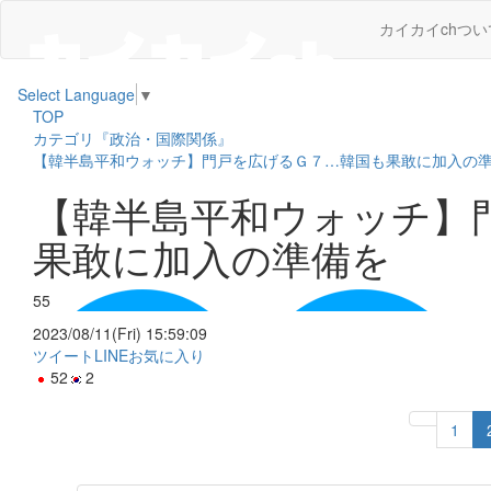
カイカイchつい
Select Language
▼
TOP
カテゴリ『政治・国際関係』
【韓半島平和ウォッチ】門戸を広げるＧ７…韓国も果敢に加入の
【韓半島平和ウォッチ】
果敢に加入の準備を
55
2023/08/11(Fri) 15:59:09
ツイート
LINE
お気に入り
52
2
1