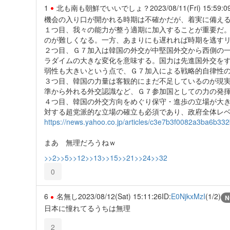
1
北も南も朝鮮でいいでしょ？
2023/08/11(Fri) 15:59:0
機会の入り口が開かれる時期は不確かだが、着実に備え
１つ目、我々の能力が整う適期に加入することが重要だ
のが難しくなる。一方、あまりにも遅れれば時期を逃す
２つ目、Ｇ７加入は韓国の外交が中堅国外交から西側の
ラダイムの大きな変化を意味する。国力は先進国外交を
弱性も大きいという点で、Ｇ７加入による戦略的自律性
３つ目、韓国の力量は客観的にまだ不足しているのが現
準から外れる外交認識など、Ｇ７参加国としての力の発
４つ目、韓国の外交方向をめぐり保守・進歩の立場が大
対する超党派的な立場の確立も必須であり、政府全体レ
https://news.yahoo.co.jp/articles/c3e7b3f0082a3ba6b
まあ 無理だろうねｗ
>>2
>>5
>>12
>>13
>>15
>>21
>>24
>>32
0
6
名無し
2023/08/12(Sat) 15:11:26
ID:
E0NjkxMzI
(1/2)
N
日本に憧れてるうちは無理
2