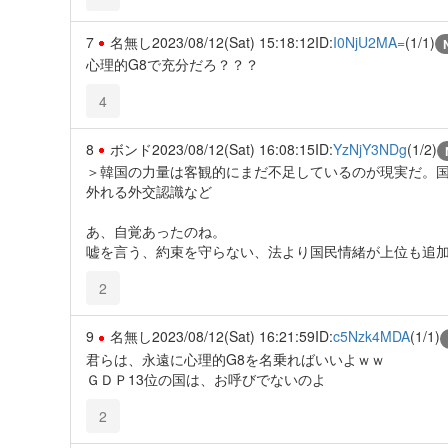
7
名無し
2023/08/12(Sat) 15:18:12
ID:
I0NjU2MA=
(1/1)
心理的G8で充分だろ？？？
4
8
ボンド
2023/08/12(Sat) 16:08:15
ID:
YzNjY3NDg
(1/2)
＞韓国の力量は客観的にまだ不足しているのが現実だ。
外れる外交認識など
あ、自覚あったのね。
嘘を言う、約束を守らない、法より国民情緒が上位も追
2
9
名無し
2023/08/12(Sat) 16:21:59
ID:
c5Nzk4MDA
(1/1)
君らは、永遠に心理的G8を名乗ればいいよｗｗ
ＧＤＰ13位の国は、お呼びでないのよ
2