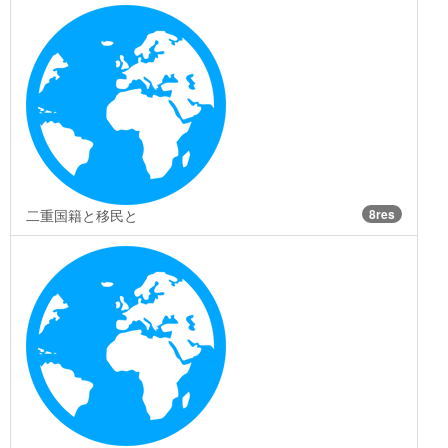
二重国籍と移民と
8res