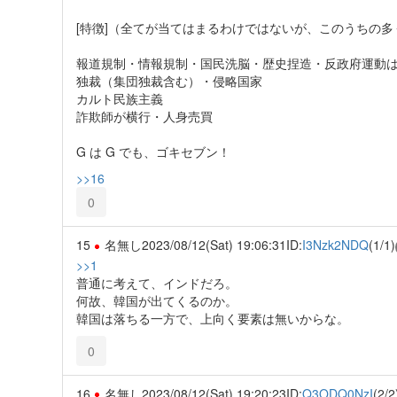
[特徴]（全てが当てはまるわけではないが、このうちの
報道規制・情報規制・国民洗脳・歴史捏造・反政府運動
独裁（集団独裁含む）・侵略国家
カルト民族主義
詐欺師が横行・人身売買
G は G でも、ゴキセブン！
>>16
0
15
名無し
2023/08/12(Sat) 19:06:31
ID:
I3Nzk2NDQ
(1/1)
>>1
普通に考えて、インドだろ。
何故、韓国が出てくるのか。
韓国は落ちる一方で、上向く要素は無いからな。
0
16
名無し
2023/08/12(Sat) 19:20:23
ID:
Q3ODQ0NzI
(2/2