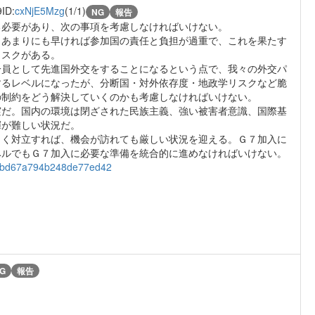
9
ID:
cxNjE5Mzg
(1/1)
NG
報告
る必要があり、次の事項を考慮しなければいけない。
。あまりにも早ければ参加国の責任と負担が過重で、これを果たす
リスクがある。
一員として先進国外交をすることになるという点で、我々の外交パ
するレベルになったが、分断国・対外依存度・地政学リスクなど脆
の制約をどう解決していくのかも考慮しなければいけない。
実だ。国内の環境は閉ざされた民族主義、強い被害者意識、国際基
揮が難しい状況だ。
きく対立すれば、機会が訪れても厳しい状況を迎える。Ｇ７加入に
ベルでもＧ７加入に必要な準備を統合的に進めなければいけない。
332bd67a794b248de77ed42
G
報告