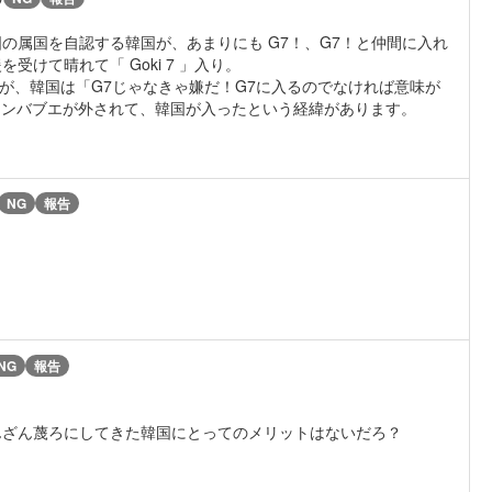
の属国を自認する韓国が、あまりにも G7！、G7！と仲間に入れ
けて晴れて「 Goki 7 」入り。
でしたが、韓国は「G7じゃなきゃ嫌だ！G7に入るのでなければ意味が
、ジンバブエが外されて、韓国が入ったという経緯があります。
NG
報告
NG
報告
んざん蔑ろにしてきた韓国にとってのメリットはないだろ？