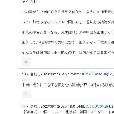
そうです。
この事から中国がＧＤＰ世界２位なのにＧ７に参加出来
Ｇ７に加わるならロシアや中国に対して意味ある議論が
加入の準備と言うなら、先ずはロシアや中国を正面から
加入してから議論するのではなく、加入前から「韓国自
そんな事は韓国には不可能なので、韓国がＧ７に参加す
3
13
名無し
2023/08/12(Sat) 17:42:11
ID:
cxOTA2MDA
(1/1
>>1
中国に殴られても何も言えない韓国がG7に加われる訳が
1
14
名無し
2023/08/12(Sat) 19:01:44
ID:
Q3ODQ0NzI
(1/2
【Goki 7】 中国・ロシア・北朝鮮・韓国・スーダン・