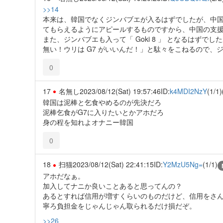
>>14
本来は、韓国でなくジンバブエが入るはずでしたが、中国
てもらえるようにアピールするものですから、中国の支援を受
また、ジンバブエも入って「 Goki 8 」 となるはず
無い！ウリは G7 がいいんだ！」と駄々をこねるので
0
17
名無し
2023/08/12(Sat) 19:57:46
ID:
k4MDI2NzY
(1/1)
韓国は泥棒と乞食やめるのが先決だろ
泥棒乞食がG7に入りたいとかアホだろ
身の程を知れよオナニー韓国
0
18
扫猫
2023/08/12(Sat) 22:41:15
ID:
Y2MzU5Ng=
(1/1)
アホだなぁ。
加入してナニか良いことあると思ってんの？
あるとすれば信用が増すくらいのものだけど、信用をさ
寧ろ負担金をじゃんじゃん取られるだけ損だぞ。
>>26