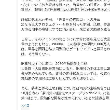
づけについて独自取材を行った。当局からの回答と、併せ
進捗と、総額1.5兆円規模に及ぶ投資計画の全貌が明らか
静寂に包まれた夢洲、「世界への玄関口」への序章
次なる巨大プロジェクトへと舵を切った夢洲。現在、夢
万博会期中の喧騒はすでに消え去り、来訪者の動線を遮
しかし、そのフェンスの向こうにわずかに姿を見せる大
章のようにも映る。2030年、この静寂は年間約2,00
は、世界と関西を結ぶ国際的なゲートウェイへと昇華さ
は、そう遠くない。
IR建設はすでに着工、2030年秋開業を目標
大阪府・大阪市IR推進局によると、IR施設の本体工事は2
備が進められている。建設の進捗状況については、公式
業効果の早期発現に取り組んでいると説明した。
また、夢洲全体の土地利用については同局の直接所管ではな
10月公表の「夢洲第2期区域マスタープランVer.2.0
第3期まで、段階的な開発が進められているとの認識を示
>>12