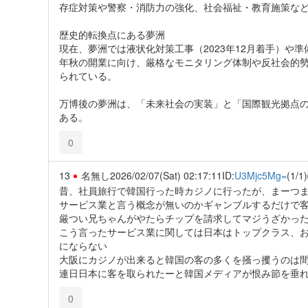
存症対策や警察・消防力の強化、社会福祉・教育施策な
歴史的転換点にある夢洲
現在、夢洲では液状化対策工事（2023年12月着手）や準
年秋の開業に向け、厳格なモニタリング体制や反社会的
られている。
万博後の夢洲は、「未来社会の実装」と「国際観光拠点
ある。
0
13
名無し
2026/02/07(Sat) 02:17:11
ID:
U3Mjc5Mg=
(1/1)
昔、社員旅行で韓国行った時カジノに行ったが、まーつ
サービス業と言う概念が無いのかギャンブルするだけで
厳つい兄ちゃんがやたらチップを請求してマジうざかっ
こう言ったサービス業に関しては日本はトップクラス、
にならない
大阪にカジノが出来ると韓国の客の多くを掻っ攫うのは
連日日本に客を取られたーと韓国メディアが恨み節を垂
0