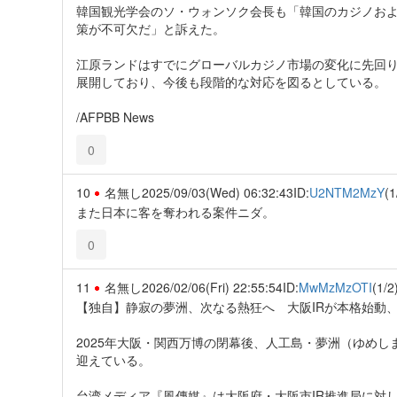
韓国観光学会のソ・ウォンソク会長も「韓国のカジノお
策が不可欠だ」と訴えた。
江原ランドはすでにグローバルカジノ市場の変化に先回りす
展開しており、今後も段階的な対応を図るとしている。
/AFPBB News
0
10
名無し
2025/09/03(Wed) 06:32:43
ID:
U2NTM2MzY
(1
また日本に客を奪われる案件ニダ。
0
11
名無し
2026/02/06(Fri) 22:55:54
ID:
MwMzMzOTI
(1/2
【独自】静寂の夢洲、次なる熱狂へ 大阪IRが本格始動、
2025年大阪・関西万博の閉幕後、人工島・夢洲（ゆめし
迎えている。
台湾メディア『風傳媒』は大阪府・大阪市IR推進局に対