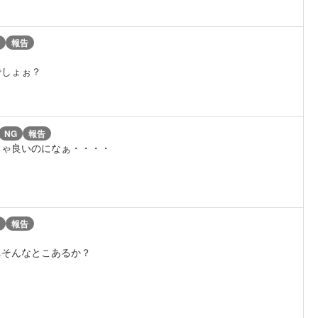
報告
でしょぉ？
NG
報告
りゃ良いのになぁ・・・・
報告
…そんなとこあるか？