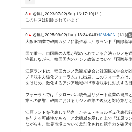
8
名無し
2023/07/22(Sat) 16:17:19
(1/1)
このレスは削除されています
9
名無し
2025/09/02(Tue) 13:34:04
ID:
I2Mzk2NjI
(1/1)
N
大阪IR開業で韓国カジノに緊張感…江原ランド「国際基
国で唯一、自国民の入場が認められている合法カジノを運
注視しながら、韓国国内のカジノ政策について「国際基
江原ランドは、韓国カジノ業観光協会と韓国観光学会が20
ノIR競争力強化フォーラム」に出席。このフォーラムは、
をはじめ、激化するアジア地域のIR市場競争に対抗する
フォーラムでは「グローバル統合型リゾート産業の発展と
業への影響、韓国におけるカジノ政策の現状と対応策な
江原ランドを代表して発言したチェ・チョルギュ代表代行
を与える可能性がある」と危機感を示した上で「江原ラ
ながらも、世界市場において差別化された競争力を確保