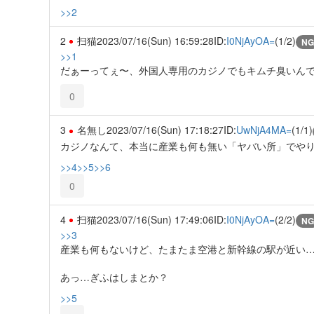
>>2
2
扫猫
2023/07/16(Sun) 16:59:28
ID:
I0NjAyOA=
(1/2)
NG
>>1
だぁーってぇ〜、外国人専用のカジノでもキムチ臭いん
0
3
名無し
2023/07/16(Sun) 17:18:27
ID:
UwNjA4MA=
(1/1)
カジノなんて、本当に産業も何も無い「ヤバい所」でや
>>4
>>5
>>6
0
4
扫猫
2023/07/16(Sun) 17:49:06
ID:
I0NjAyOA=
(2/2)
NG
>>3
産業も何もないけど、たまたま空港と新幹線の駅が近い
あっ…ぎふはしまとか？
>>5