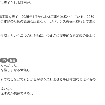
どに充てられる計画だ。
備工事を経て、2025年4月から本体工事が本格化している。2030
勢力排除のための協議会設置など、ガバナンス確保も並行して進め
の形成」という二つの柱を軸に、今まさに歴史的な再定義の途上に
NG
報告
まらんかった
客を愉しませる気無し
た
おもてなしなどでも分かるが客を楽しませる事は韓国など比べもの
間違いない
れ流すのが想像できるわ