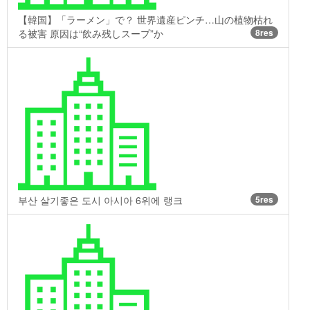
【韓国】「ラーメン」で？ 世界遺産ピンチ…山の植物枯れ
る被害 原因は“飲み残しスープ”か
8res
부산 살기좋은 도시 아시아 6위에 랭크
5res