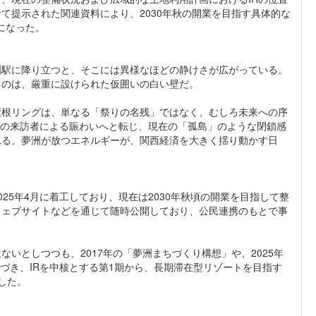
て提示された関連資料により、2030年秋の開業を目指す具体的な
になった。
洲駅に降り立つと、そこには異様なほどの静けさが広がっている。
るのは、厳重に設けられた仮囲いの白い壁だ。
屋根リングは、単なる「祭りの名残」ではなく、むしろ未来への序
0万人の来訪者による賑わいへと転じ、現在の「孤島」のような閉鎖感
れる。夢洲が放つエネルギーが、関西経済を大きく揺り動かす日
025年4月に着工しており、現在は2030年秋頃の開業を目指して整
ウェブサイトなどを通じて随時公開しており、公民連携のもとで事
いとしつつも、2017年の「夢洲まちづくり構想」や、2025年
」に基づき、IRを中核とする第1期から、長期滞在型リゾートを目指す
した。