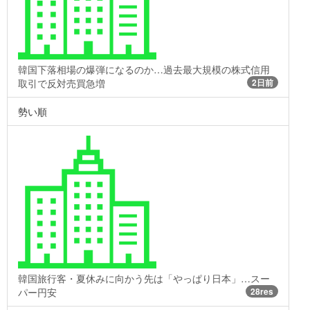
韓国下落相場の爆弾になるのか…過去最大規模の株式信用
取引で反対売買急増
2日前
勢い順
韓国旅行客・夏休みに向かう先は「やっぱり日本」…スー
パー円安
28res