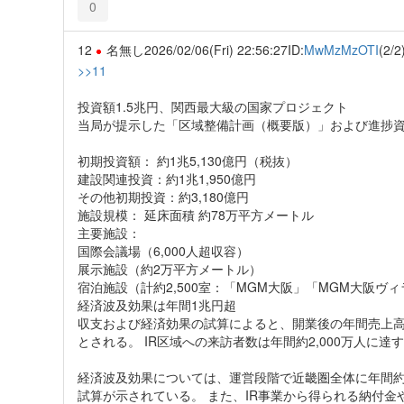
0
12
名無し
2026/02/06(Fri) 22:56:27
ID:
MwMzMzOTI
(2/2
>>11
投資額1.5兆円、関西最大級の国家プロジェクト
当局が提示した「区域整備計画（概要版）」および進捗資
初期投資額： 約1兆5,130億円（税抜）
建設関連投資：約1兆1,950億円
その他初期投資：約3,180億円
施設規模： 延床面積 約78万平方メートル
主要施設：
国際会議場（6,000人超収容）
展示施設（約2万平方メートル）
宿泊施設（計約2,500室：「MGM大阪」「MGM大阪ヴィ
経済波及効果は年間1兆円超
収支および経済効果の試算によると、開業後の年間売上高は
とされる。 IR区域への来訪者数は年間約2,000万人に達
経済波及効果については、運営段階で近畿圏全体に年間約1兆
試算が示されている。 また、IR事業から得られる納付金