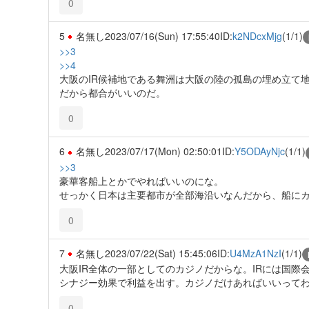
0
5
名無し
2023/07/16(Sun) 17:55:40
ID:
k2NDcxMjg
(1/1)
>>3
>>4
大阪のIR候補地である舞洲は大阪の陸の孤島の埋め立て
だから都合がいいのだ。
0
6
名無し
2023/07/17(Mon) 02:50:01
ID:
Y5ODAyNjc
(1/1)
>>3
豪華客船上とかでやればいいのにな。
せっかく日本は主要都市が全部海沿いなんだから、船に
0
7
名無し
2023/07/22(Sat) 15:45:06
ID:
U4MzA1NzI
(1/1)
大阪IR全体の一部としてのカジノだからな。IRには国
シナジー効果で利益を出す。カジノだけあればいいって
0