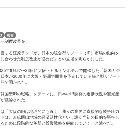
G
報告
準へ制度改革を」
営する江原ランドが、日本の統合型リゾート（IR）市場の動向を
準に合わせた制度改正が必要だ」との立場を明らかにした。
25年8月27〜28日に大阪・ヒルトンホテルで開催した「韓国カジ
日本が2030年に大阪・夢洲で開業を予定している統合型リゾート
目的で開かれた。
韓国型IRの戦略」をテーマに、日本のIR開発の進捗状況や観光産
どが議論された。
は「大阪のIRは地理的にも近く、我々の業界に直接的な競争圧力
ンドは、炭鉱閉山地域の経済活性化という設立当初の目的を堅持し
するために段階的な革新と投資戦略を継続していく」と述べた。