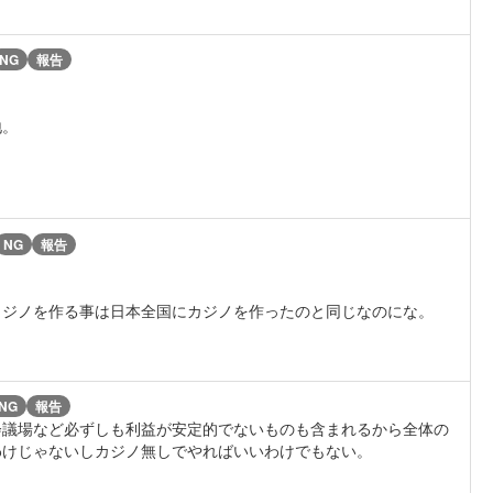
NG
報告
地。
NG
報告
カジノを作る事は日本全国にカジノを作ったのと同じなのにな。
NG
報告
際会議場など必ずしも利益が安定的でないものも含まれるから全体の
わけじゃないしカジノ無しでやればいいわけでもない。