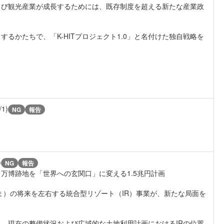
よび観光産業が成長するためには、既存制度を超える新たな産業政
るかたちで、「K-HITプロジェクト1.0」と名付けた独自戦略を
/1)
NG
報告
)
NG
報告
万博跡地を「世界への玄関口」に変える1.5兆円計画
ま）の将来を左右する統合型リゾート（IR）事業が、新たな局面を
し、現在の整備状況および広域的な土地利用計画におけるIRの位置