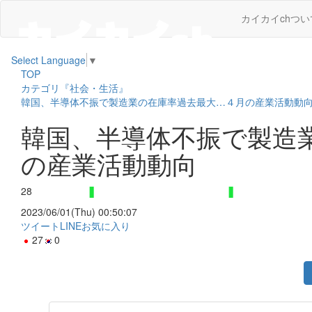
カイカイchつい
Select Language
▼
TOP
カテゴリ『社会・生活』
韓国、半導体不振で製造業の在庫率過去最大…４月の産業活動動
韓国、半導体不振で製造
の産業活動動向
28
2023/06/01(Thu) 00:50:07
ツイート
LINE
お気に入り
27
0