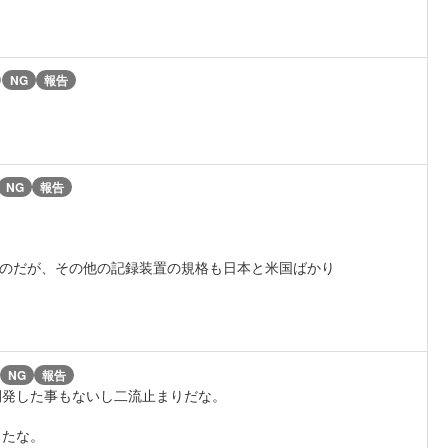
)
NG
報告
NG
報告
ものだが、その他の記録装置の規格も日本と米国ばかり
NG
報告
開発した事もないし二流止まりだな。
ったな。