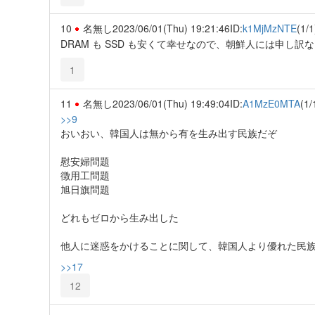
10
名無し
2023/06/01(Thu) 19:21:46
ID:
k1MjMzNTE
(1/1
DRAM も SSD も安くて幸せなので、朝鮮人には申し
1
11
名無し
2023/06/01(Thu) 19:49:04
ID:
A1MzE0MTA
(1/
>>9
おいおい、韓国人は無から有を生み出す民族だぞ
慰安婦問題
徴用工問題
旭日旗問題
どれもゼロから生み出した
他人に迷惑をかけることに関して、韓国人より優れた民
>>17
12