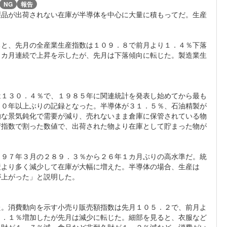
NG
報告
製品が出荷されない在庫が半導体を中心に大量に積もってだ。生産
ると、先月の全産業生産指数は１０９．８で前月より１．４％下落
２カ月連続で上昇を示したが、先月は下落傾向に転じた。製造業生
は１３０．４％で、１９８５年に関連統計を発表し始めてから最も
４０年以上ぶりの記録となった。半導体が３１．５％、石油精製が
的な景気鈍化で需要が減り、売れないまま倉庫に保管されている物
荷指数で割った数値で、出荷された物より在庫として貯まった物が
９９７年３月の２８９．３％から２６年１カ月ぶりの高水準だ。統
産より多く減少して在庫が大幅に増えた。半導体の場合、生産は
が上がった」と説明した。
た。消費動向を示す小売り販売額指数は先月１０５．２で、前月よ
０．１％増加したが先月は減少に転じた。細部を見ると、衣服など
久財が１．７％減、食品など非耐久財が１．２％減など、消費がい