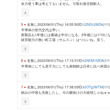
余力使う事は考えてもいません。引取れ南北朝鮮人。
4
5
名無し
2023/06/01(Thu) 16:55:50
ID:
U2NDc2MDk
(1/1
半導体の世代交代は早い。
新製品も1年後には価値は半分になる。2年後には1/10に
経営能力の無い町工場（サムスン）はつらいね。笑う。
3
6
名無し
2023/06/01(Thu) 17:15:31
ID:
k2NDM1MDA
(1/1
半導体にしても原子力にしても南朝鮮は日本に比べ米国
3
7
名無し
2023/06/01(Thu) 17:38:03
ID:
k5OTg3MTM
(1/1
頼みの中国も失敗したし。今の腑抜けの大統領じゃねｗ
3