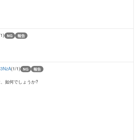
/1)
NG
報告
c3NzA
(1/1)
NG
報告
、如何でしょうか?