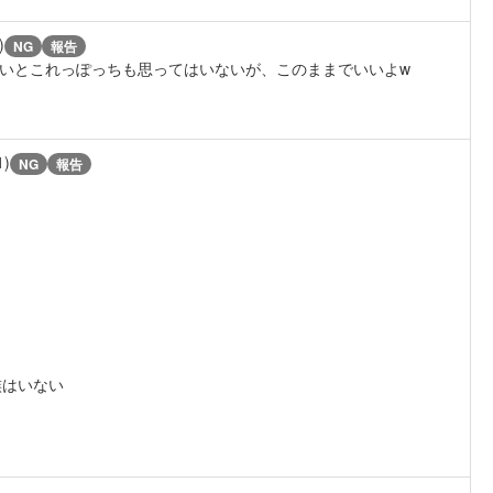
)
NG
報告
訳ないとこれっぽっちも思ってはいないが、このままでいいよw
1)
NG
報告
族はいない