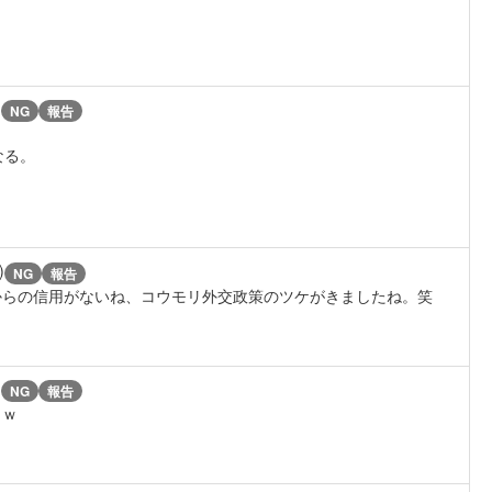
)
NG
報告
なる。
)
NG
報告
からの信用がないね、コウモリ外交政策のツケがきましたね。笑
)
NG
報告
ｗｗ