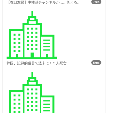
【在日左翼】中核派チャンネルが……笑える。
7res
韓国、記録的猛暑で週末に１５人死亡
6res