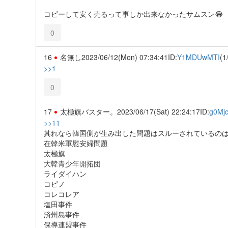
コピーして安く売るって事しか出来なかったサムスン😂
0
16
名無し
2023/06/12(Mon) 07:34:41
ID:
Y1MDUwMTI
(1
>>1
0
17
太極旗バスター。
2023/06/17(Sat) 22:24:17
ID:
g0Mj
>>11
其れなら韓国側が生み出した問題はスルーされているのは
在韓米軍慰安婦問題
太極旗
大韓青少年開拓団
ライダイハン
コピノ
コレコレア
塩田事件
済州島事件
保導連盟事件