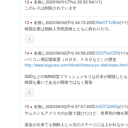
12
名無し
2023/06/01(Thu) 22:52:54
(1/1)
このレスは削除されています
13
名無し
2023/06/02(Fri) 04:15:20
ID:
MwOTYzMzk
(1/1
韓国企業は朝鮮人市民団体とともに終わりだろ。
1
14
名無し
2023/06/02(Fri) 04:58:23
ID:
E0OTkxODY
(1/1)
パソコン用記憶装置（ＨＤＤ、ＦＤＤなど）の歴史
http://www.kogures.com/hitoshi/history/pc-disk/index.html
SSDなどのNAND型フラッシュメモリは日本が開発した
韓国も書いてあるが開発ではなく製造
1
15
名無し
2023/06/02(Fri) 07:07:40
ID:
k3OTQ5NDg
(1/1)
サムスンもアメリカのお陰で儲けたけど、世界初の物を
資金が出来ても朝鮮人じゃ次のステージには上がれなか