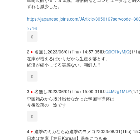
ずれも減少した。
https://japanese.joins.com/JArticle/305016?servcode=3
>>16
0
2
名無し
2023/06/01(Thu) 14:57:35
ID:
Q0OTkyMjQ
(1/1)
在庫が増えるばかりだから生産を落とす。
経済が縮小してる実感ない、朝鮮人？
0
3
名無し
2023/06/01(Thu) 15:00:31
ID:
U4Mzg1MDY
(1/1
中国頼みから抜け出せなかった韓国半導体は
今後没落の一途です
0
4
進撃のミカならぬ進撃のヨメコ?
2023/06/01(Thu) 15:
日本は在庫【在日Korean】過多につき👄