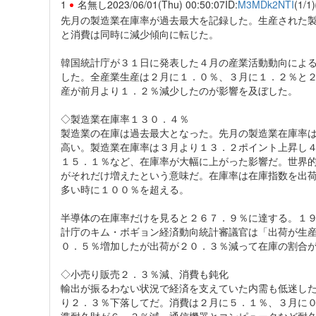
1
名無し
2023/06/01(Thu) 00:50:07
ID:
M3MDk2NTI
(1/1)
先月の製造業在庫率が過去最大を記録した。生産された
と消費は同時に減少傾向に転じた。
韓国統計庁が３１日に発表した４月の産業活動動向によ
した。全産業生産は２月に１．０％、３月に１．２％と
産が前月より１．２％減少したのが影響を及ぼした。
◇製造業在庫率１３０．４％
製造業の在庫は過去最大となった。先月の製造業在庫率
高い。製造業在庫率は３月より１３．２ポイント上昇し
１５．１％など、在庫率が大幅に上がった影響だ。世界
がそれだけ増えたという意味だ。在庫率は在庫指数を出
多い時に１００％を超える。
半導体の在庫率だけを見ると２６７．９％に達する。１
計庁のキム・ボギョン経済動向統計審議官は「出荷が生
０．５％増加したが出荷が２０．３％減って在庫の割合
◇小売り販売２．３％減、消費も鈍化
輸出が振るわない状況で経済を支えていた内需も低迷し
り２．３％下落してだ。消費は２月に５．１％、３月に
準耐久財が６．３％減、通信機器とコンピュータなど耐