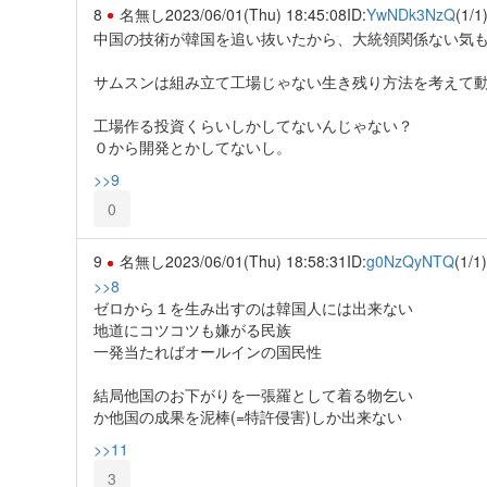
8
名無し
2023/06/01(Thu) 18:45:08
ID:
YwNDk3NzQ
(1/1
中国の技術が韓国を追い抜いたから、大統領関係ない気
サムスンは組み立て工場じゃない生き残り方法を考えて
工場作る投資くらいしかしてないんじゃない？
０から開発とかしてないし。
>>9
0
9
名無し
2023/06/01(Thu) 18:58:31
ID:
g0NzQyNTQ
(1/1)
>>8
ゼロから１を生み出すのは韓国人には出来ない
地道にコツコツも嫌がる民族
一発当たればオールインの国民性
結局他国のお下がりを一張羅として着る物乞い
か他国の成果を泥棒(=特許侵害)しか出来ない
>>11
3