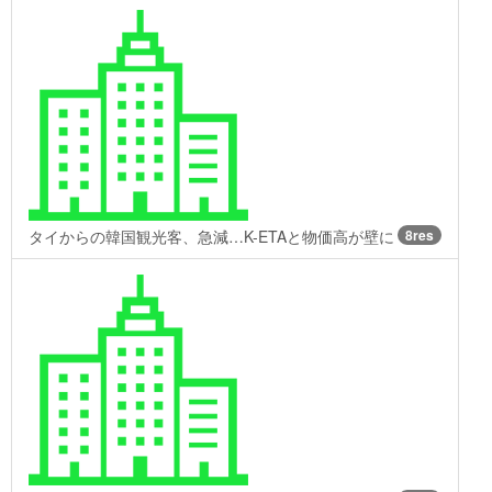
タイからの韓国観光客、急減…K-ETAと物価高が壁に
8res