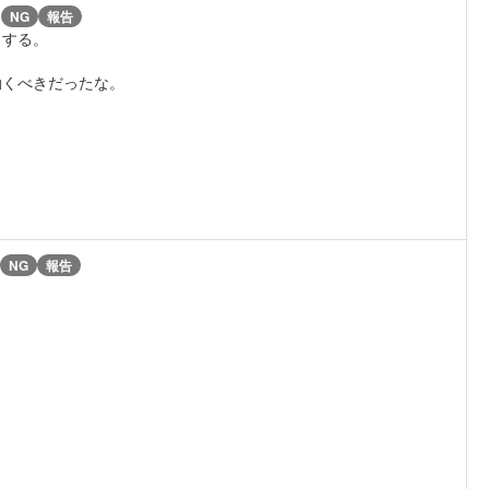
)
NG
報告
もする。
動くべきだったな。
NG
報告