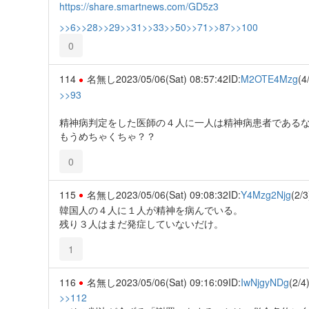
https://share.smartnews.com/GD5z3
>>6
>>28
>>29
>>31
>>33
>>50
>>71
>>87
>>100
0
114
名無し
2023/05/06(Sat) 08:57:42
ID:
M2OTE4Mzg
(4
>>93
精神病判定をした医師の４人に一人は精神病患者である
もうめちゃくちゃ？？
0
115
名無し
2023/05/06(Sat) 09:08:32
ID:
Y4Mzg2Njg
(2/3
韓国人の４人に１人が精神を病んでいる。
残り３人はまだ発症していないだけ。
1
116
名無し
2023/05/06(Sat) 09:16:09
ID:
IwNjgyNDg
(2/4
>>112