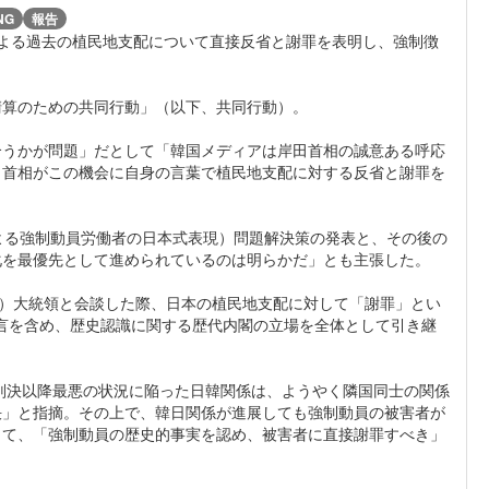
NG
報告
よる過去の植民地支配について直接反省と謝罪を表明し、強制徴
算のための共同行動」（以下、共同行動）。
うかが問題」だとして「韓国メディアは岸田首相の誠意ある呼応
田首相がこの機会に自身の言葉で植民地支配に対する反省と謝罪を
よる強制動員労働者の日本式表現）問題解決策の発表と、その後の
化を最優先として進められているのは明らかだ」とも主張した。
ル）大統領と会談した際、日本の植民地支配に対して「謝罪」とい
宣言を含め、歴史認識に関する歴代内閣の立場を全体として引き継
判決以降最悪の状況に陥った日韓関係は、ようやく隣国同士の関係
決」と指摘。その上で、韓日関係が進展しても強制動員の被害者が
して、「強制動員の歴史的事実を認め、被害者に直接謝罪すべき」