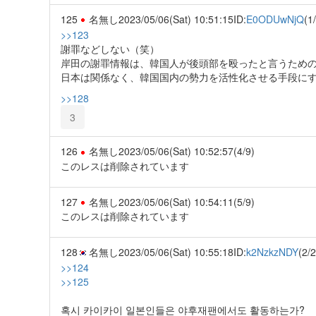
125
名無し
2023/05/06(Sat) 10:51:15
ID:
E0ODUwNjQ
(1
>>123
謝罪などしない（笑）
岸田の謝罪情報は、韓国人が後頭部を殴ったと言うため
日本は関係なく、韓国国内の勢力を活性化させる手段に
>>128
3
126
名無し
2023/05/06(Sat) 10:52:57
(4/9)
このレスは削除されています
127
名無し
2023/05/06(Sat) 10:54:11
(5/9)
このレスは削除されています
128
名無し
2023/05/06(Sat) 10:55:18
ID:
k2NzkzNDY
(2/2
>>124
>>125
혹시 카이카이 일본인들은 야후재팬에서도 활동하는가?