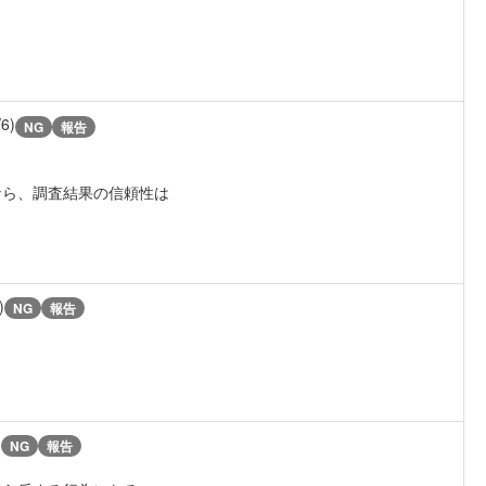
/6)
NG
報告
なら、調査結果の信頼性は
)
NG
報告
)
NG
報告