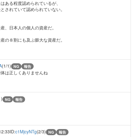
とはある程度認められているが、
法とされていて認められていない。
資産、日本人の個人の資産だ。
資産の８割にも及ぶ膨大な資産だ。
A
(1/1)
NG
報告
団体は正しくありませんね
1)
NG
報告
12:33
ID:
c1MjcyNTg
(2/3)
NG
報告