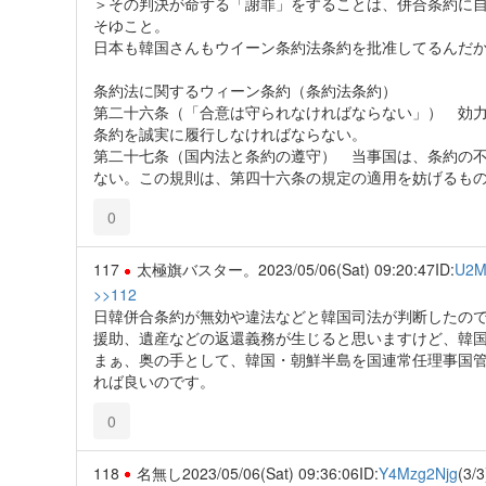
＞その判決が命ずる「謝罪」をすることは、併合条約に
そゆこと。
日本も韓国さんもウイーン条約法条約を批准してるんだ
条約法に関するウィーン条約（条約法条約）
第二十六条（「合意は守られなければならない」） 効
条約を誠実に履行しなければならない。
第二十七条（国内法と条約の遵守） 当事国は、条約の
ない。この規則は、第四十六条の規定の適用を妨げるも
0
117
太極旗バスター。
2023/05/06(Sat) 09:20:47
ID:
U2M
>>112
日韓併合条約が無効や違法などと韓国司法が判断したの
援助、遺産などの返還義務が生じると思いますけど、韓国
まぁ、奥の手として、韓国・朝鮮半島を国連常任理事国
れば良いのです。
0
118
名無し
2023/05/06(Sat) 09:36:06
ID:
Y4Mzg2Njg
(3/3