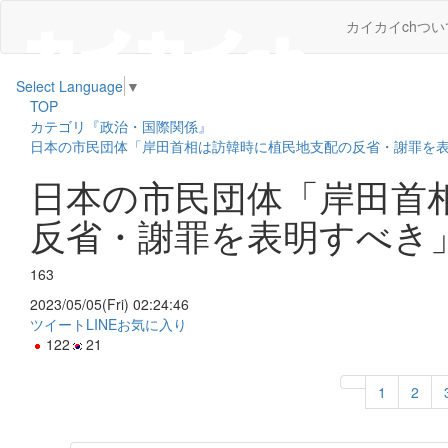
カイカイchつい
Select Language
▼
TOP
カテゴリ『政治・国際関係』
日本の市民団体「岸田首相は訪韓時に植民地支配の反省・謝罪を
日本の市民団体「岸田首
反省・謝罪を表明すべき
163
2023/05/05(Fri) 02:24:46
ツイート
LINE
お気に入り
122
21
1
2