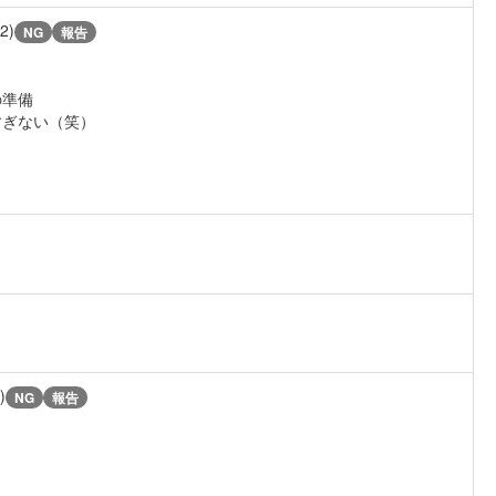
/2)
NG
報告
の準備
すぎない（笑）
)
NG
報告