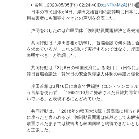
1
名無し
2023/05/05(Fri) 02:24:46
ID:
czNTk4MzA
(1/1)
日本の市民団体が4日、岸田文雄首相の訪韓時に日本に
用被害者にも謝罪すべきとの声明を発表した。
声明を出したのは市民団体「強制動員問題解決と過去清
共同行動は「岸田首相が訪韓し、首脳会談で何を話し合
を求めているが、これを聞いて実行するのではなく、岸
表明すべき」と強調した。
共同行動は「3月6日の韓国政府による徴用工（日帝に
韓日首脳会談は、韓米日の安全保障協力体制の再建と強
岸田首相は3月16日に東京で尹錫悦（ユン・ソンニョ
う言葉を使わず、「1998年10月に発表された日韓共同
いでいる」と表現するにとどめていた。
共同行動は、「2018年の韓国大法院（最高裁に相当）
に戻ったと言われるが、強制動員問題は依然として未解
放置されたままでは被害者も韓国国民も納得できないと
と主張した。