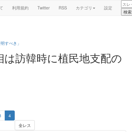
て
利用規約
Twitter
RSS
カテゴリ
設定
表明すべき」
相は訪韓時に植民地支配の
」
3
4
全レス