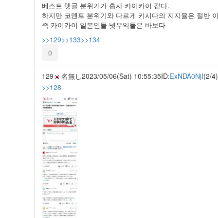
베스트 댓글 분위기가 흡사 카이카이 같다.
하지만 코멘트 분위기와 다르게 키시다의 지지율은 절반 
즉 카이카이 일본인들 넷우익들은 바보다
>>129
>>133
>>134
0
129
名無し
2023/05/06(Sat) 10:55:35
ID:
ExNDA0NjI
(2/4)
>>128