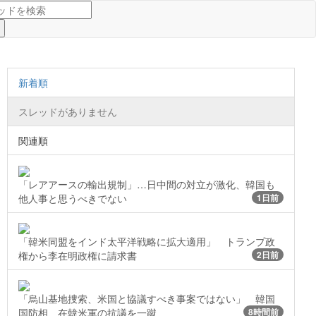
新着順
スレッドがありません
関連順
「レアアースの輸出規制」…日中間の対立が激化、韓国も
他人事と思うべきでない
1日前
「韓米同盟をインド太平洋戦略に拡大適用」 トランプ政
権から李在明政権に請求書
2日前
「烏山基地捜索、米国と協議すべき事案ではない」 韓国
国防相、在韓米軍の抗議を一蹴
8時間前