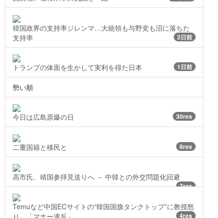
韓国政界の支持率ジレンマ…大統領も与野党も沼に落ちた
支持率
2日前
トランプの体面を生かして実利を得た日本
1日前
勢い順
今日は広島原爆の日
30res
二重国籍と移民と
8res
高市氏、靖国参拝見送りへ － 中韓との外交問題化回避
7res
Temuなど中国ECサイトの“韓国国旗タンクトップ”に教授怒
り…「マナー違反」
4res