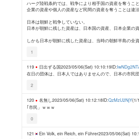
ハーグ陸戦条約では、戦争により相手国の資産を奪うこ
企業の資産や個人の資産など民間の資産を奪うことは違
日本は朝鮮と戦争していない。
日本が朝鮮に残した資産は、日本国の資産、日本企業の
しかも日本が朝鮮に残した資産は、当時の朝鮮半島の全
1
119
日出ずる国
2023/05/06(Sat) 10:10:19
ID:
IwNDg2NT
在日の団体は、日本人ではありませんので、日本の市民
2
120
名無し
2023/05/06(Sat) 10:12:18
ID:
QzMzU2NjY
(1/
｢市民」ｗｗｗ
0
121
Ein Volk, ein Reich, ein Führer
2023/05/06(Sat) 10: