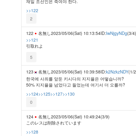
재일 조선인은 죽여야 한다.
>>122
2
122
名無し
2023/05/06(Sat) 10:13:54
ID:
IwNjgyNDg
(3/4
>>121
引取れよ
5
123
名無し
2023/05/06(Sat) 10:39:58
ID:
k2NzkzNDY
(1/2
한국에 사죄를 앞둔 키시다의 지지율은 어떻습니까?
50% 지지율을 넘었다고 들었는데 여기서 더 오를까?
>>124
>>125
>>127
>>130
0
124
名無し
2023/05/06(Sat) 10:49:24
(3/9)
このレスは削除されています
>>128