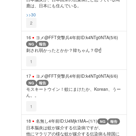
鹿は、日本にも住んでいる。
>>30
2
16
ヨメ@FFT突撃兵
4年前
ID:k4NTg0NTA(5/6)
NG
報告
刺され弱かったとかか？韓ちゃん？🤑☝️
1
17
ヨメ@FFT突撃兵
4年前
ID:k4NTg0NTA(6/6)
NG
報告
モスキートウイン！蚊にまけたか、Korean、うー
ん。。
1
18
名無し
4年前
ID:U4Mjk1MA=(1/1)
NG
報告
日本脳炎は蚊が媒介する伝染病ですが、
他にマラリアの様な蚊が媒介する伝染病も韓国に