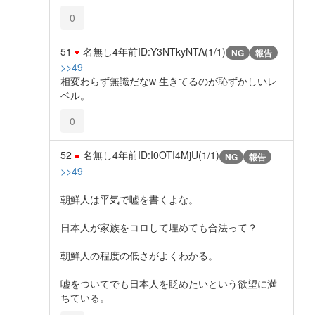
0
51
名無し
4年前
ID:Y3NTkyNTA(1/1)
NG
報告
>>49
相変わらず無識だなw 生きてるのが恥ずかしいレ
ベル。
0
52
名無し
4年前
ID:I0OTI4MjU(1/1)
NG
報告
>>49
朝鮮人は平気で嘘を書くよな。
日本人が家族をコロして埋めても合法って？
朝鮮人の程度の低さがよくわかる。
嘘をついてでも日本人を貶めたいという欲望に満
ちている。