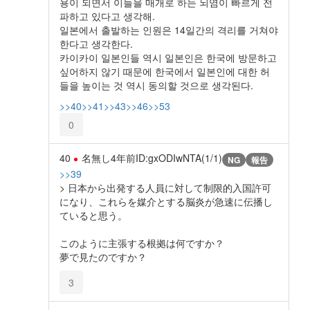
용이 되면서 이들을 매개로 하는 뇌염이 빠르게 전
파하고 있다고 생각해.
일본에서 출발하는 인원은 14일간의 격리를 거쳐야
한다고 생각한다.
카이카이 일본인들 역시 일본인은 한국에 방문하고
싶어하지 않기 때문에 한국에서 일본인에 대한 허
들을 높이는 것 역시 동의할 것으로 생각된다.
>>40
>>41
>>43
>>46
>>53
0
40
名無し
4年前
ID:gxODIwNTA(1/1)
NG
報告
>>39
> 日本から出発する人員に対して制限的入国許可
になり、これらを媒介とする脳炎が急速に伝播し
ていると思う。
このように主張する根拠は何ですか？
夢で見たのですか？
3