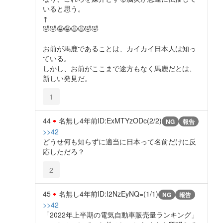
いると思う。
↑
🤣🤣🤪🤪😩😩🤣🤣
お前が馬鹿であることは、カイカイ日本人は知っ
ている。
しかし、お前がここまで途方もなく馬鹿だとは、
新しい発見だ。
1
44
名無し
4年前
ID:ExMTYzODc(2/2)
NG
報告
>>42
どうせ何も知らずに適当に日本って名前だけに反
応しただろ？
2
45
名無し
4年前
ID:I2NzEyNQ=(1/1)
NG
報告
>>42
「2022年上半期の電気自動車販売量ランキング」