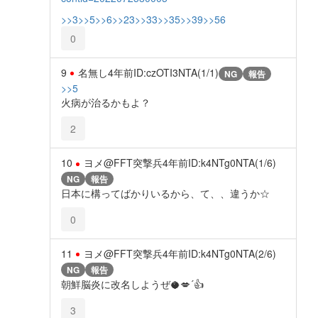
>>3
>>5
>>6
>>23
>>33
>>35
>>39
>>56
0
9
名無し
4年前
ID:czOTI3NTA(1/1)
NG
報告
>>5
火病が治るかもよ？
2
10
ヨメ@FFT突撃兵
4年前
ID:k4NTg0NTA(1/6)
NG
報告
日本に構ってばかりいるから、て、、違うか☆
0
11
ヨメ@FFT突撃兵
4年前
ID:k4NTg0NTA(2/6)
NG
報告
朝鮮脳炎に改名しようぜ🥥💋´👍
3