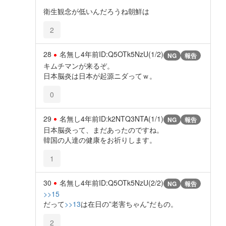
衛生観念が低いんだろうね朝鮮は
2
28
名無し
4年前
ID:Q5OTk5NzU(1/2)
NG
報告
キムチマンが来るぞ。
日本脳炎は日本が起源ニダってｗ。
0
29
名無し
4年前
ID:k2NTQ3NTA(1/1)
NG
報告
日本脳炎って、まだあったのですね。
韓国の人達の健康をお祈りします。
1
30
名無し
4年前
ID:Q5OTk5NzU(2/2)
NG
報告
>>15
だって
>>13
は在日の”老害ちゃん”だもの。
2