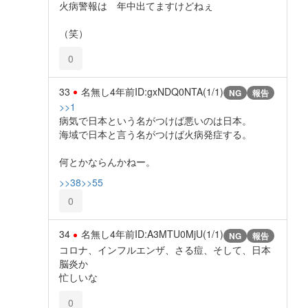
火病警報は 年中出てますけどねぇ
（笑）
0
33
名無し
4年前
ID:gxNDQ0NTA(1/1)
NG
報告
>>1
病気で日本という名がつけば悪いのは日本。
海域で日本と言う名がつけば火病発症する。
何とかならんかねー。
>>38
>>55
0
34
名無し
4年前
ID:A3MTU0MjU(1/1)
NG
報告
コロナ、インフルエンザ、さる痘、そして、日本
脳炎か
忙しいな
0