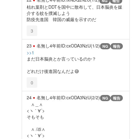
NG
報告
枯れ葉剤とDDTを国中に散布して、日本脳炎を媒
介する蚊を撲滅しよう
防疫先進国 韓国の威厳を示すのだ
3
23
名無し
4年前
ID:cxODA3NzU(1/2)
NG
報告
>>1
まだ日本脳炎とか言っているのか？
どれだけ後進国なんだよ😅
0
24
名無し
4年前
ID:cxODA3NzU(2/2)
NG
報告
∧＿∧
<ヽ｀∀´>
そもそも
∧ /💩∧
<ヽ｀∀´>