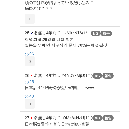
頭の中は💩が詰まっているだけなのに
脳炎とは？？？
1
25
名無し
4年前
ID:UxNjkzNTA(1/1)
NG
報告
질병,재해,재앙의 나라 일본
일본을 없애면 지구상의 문제 70%는 해결될것
>>26
0
26
名無し
4年前
ID:Y4NDYxMjU(1/1)
NG
報告
>>25
日本より平均寿命が短い韓国。 www
>>49
0
27
名無し
4年前
ID:c0MzAxNzU(1/1)
NG
報告
日本脳炎警報と言う日本に無い言葉