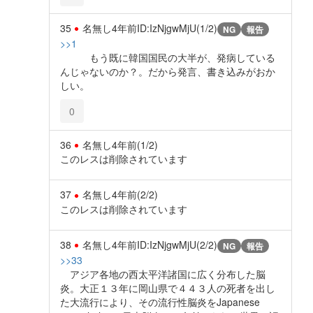
35
名無し
4年前
ID:IzNjgwMjU(1/2)
NG
報告
>>1
もう既に韓国国民の大半が、発病している
んじゃないのか？。だから発言、書き込みがおか
しい。
0
36
名無し
4年前
(1/2)
このレスは削除されています
37
名無し
4年前
(2/2)
このレスは削除されています
38
名無し
4年前
ID:IzNjgwMjU(2/2)
NG
報告
>>33
アジア各地の西太平洋諸国に広く分布した脳
炎。大正１３年に岡山県で４４３人の死者を出し
た大流行により、その流行性脳炎をJapanese