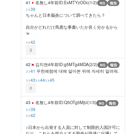
41
名無し
4年前
ID:ExMTYzODc(1/2)
NG
報告
>>39
ちゃんと日本脳炎について調べてきたら？
自分がどれだけ馬鹿な事書いたか良く分かるから
ｗ
>>42
3
42
김치맨
4年前
ID:g5MTg4MDA(2/2)
NG
報告
>>41
우한폐렴에 대해 알아본 뒤에 자세히 알려줘.
>>43
>>44
>>45
0
43
名無し
4年前
ID:Q5OTg5MjU(1/3)
NG
報告
>>39
>>42
>日本から出発する人員に対して制限的入国許可に
なり、これらを媒介とする脳炎が急速に伝播して