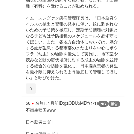
種（有料）を受けることが勧められる。
イム・スングァン疾病管理庁長は、「日本脳炎ウ
イルスの検出と警報の発令に伴い、蚊に刺されな
いための予防策を徹底し、定期予防接種の対象と
なる子どもは予防接種のスケジュールを必ず守っ
てほしい。また、各地方自治体においては、媒介
する蚊が生息する都市部の水たまりを中心にボウ
フラ（幼虫）の駆除を優先して実施し、地下室や
茂みなど蚊の潜伏場所に対する成虫の駆除を並行
する総合的な防除を強化し、日本脳炎患者の発生
を最小限に抑えられるよう徹底して管理してほし
い」と呼びかけた。
0
58
名無し
1月前
ID:gzODU5MDY(1/1)
NG
報告
不衛生韓国www
日本脳炎ニダ！
日本の侵略ニダ！