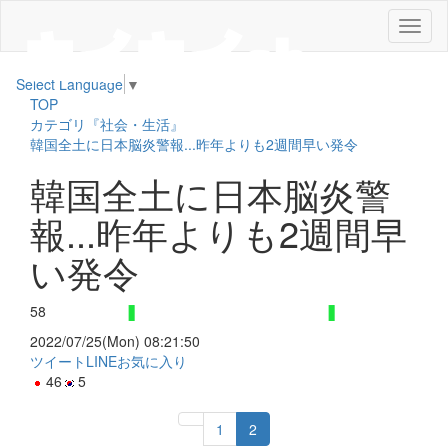
メ
ニ
ュ
Select Language
▼
ー
TOP
カテゴリ『社会・生活』
韓国全土に日本脳炎警報...昨年よりも2週間早い発令
韓国全土に日本脳炎警
報...昨年よりも2週間早
い発令
58
2022/07/25(Mon) 08:21:50
ツイート
LINE
お気に入り
46
5
1
2