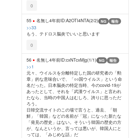
0
55
名無し
4年前
ID:A2OTI4NTA(2/2)
NG
報告
>>33
もう、テドロス脳炎でいいと思います
0
56
名無し
4年前
ID:cxNTcxMjg(1/1)
NG
報告
>>1
元々、ウイルスを分離特定した国の研究者の「勲
章」的な意味合いで、「○○国ウイルス」という命
名だった。日本脳炎の特定当時、今のcovid-19が
あったとして、それを「武漢ウイルス」と言われ
たなら、当時の中国人はむしろ、誇りに思っただ
ろう。
日韓交流サイトのこの場で言うと、過去、「朝
鮮」「韓国」などの名前が「冠」になった新たな
「発見の歴史」はない。そういう韓国の歴史の方
が、なんというか、言っては悪いが、韓国人にと
っては、「みじめな話」だ