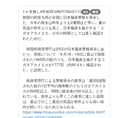
1
名無し
4年前
ID:IzNzY1NzU(1/1)
NG
報告
韓国の防疫当局が全国に日本脳炎警報を発令し
た。今年の発令は昨年よりも2週間ほど早い。夏の
気温が前年よりも高く、日本脳炎を媒介する「コ
ガタアカイエカ」が今の時期としては多く確認さ
れたためだ。
韓国疾病管理庁は23日の日本脳炎警報発令にあ
たり、現状について「今月18－19日に釜山で採取
された1965匹の蚊のうち、日本脳炎を媒介するコ
ガタアカイエカが1777匹（約90.4％）確認され
た」と説明した。
疾病管理庁による警報発令の基準は「週2回採取
された蚊の1日平均の個体数のうちコガタアカイエ
カが500匹以上、同時に蚊全体の50％以上」とさ
れている。前年よりも早くこの基準に達した原因
は、釜山でのここ最近の気温が前年よりも高い傾
向が続いているためとみられる。
https://www.chosunonline.com/m/svc/article.html?
contid=2022072580005