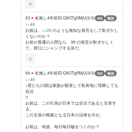
0
53
名無し
4年前
ID:Q5OTg5MjU(2/3)
NG
報告
>>49
お前は、
>>39
のような無知な発言をして恥ずかし
くないのか？
お前が普通の人間なら 39 の発言が恥ずかしく
て、韓江にジャンプする筈だ。
0
54
名無し
4年前
ID:Q5OTg5MjU(3/3)
NG
報告
>>49
>君たちの国は家族が殺害して私有地に埋葬しても
合法
↑
お前は、この行為が日本では合法であると主張す
る。
この主張の根拠となる日本の法律を示せ。
お前は、何故、毎日毎日嘘をつくのか？