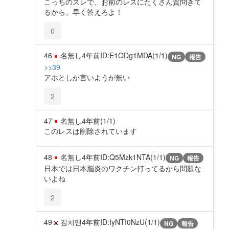
こっちのスレで、お前のレスにたくさん質問きて
るから、早く答えろよ！
0
46
名無し
4年前
ID:E1ODg1MDA(1/1)
NG
報告
>>39
アホとしか言いようが無い
2
47
名無し
4年前
(1/1)
このレスは削除されています
48
名無し
4年前
ID:Q5Mzk1NTA(1/1)
NG
報告
日本では日本脳炎のワクチン打ってるから問題な
いよね
2
49
김치맨
4年前
ID:IyNTI0NzU(1/1)
NG
報告