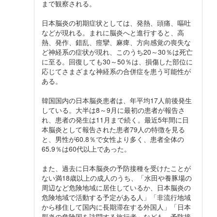
まで観察される。
日本脳炎の初期症状としては、発熱、頭痛、嘔吐
などが現れる。まれに脳炎へと進行すると、高
熱、発作、錯乱、痙攣、麻痺、方向感覚の喪失な
ど神経系の症状が現れ、このうち20～30％は死亡
に至る。回復しても30～50％は、損傷した部位に
応じてさまざまな神経系の合併症を患う可能性が
ある。
韓国国内の日本脳炎患者は、年平均17人前後発生
している。大半は8～9月に最初の患者が報告さ
れ、患者の発生は11月まで続く。最近5年間に日
本脳炎として報告された患者79人の特徴を見る
と、男性が60.8％で女性より多く、患者全体の
65.9％は60代以上であった。
また、過去に日本脳炎の予防接種を受けたことが
ない満18歳以上の成人のうち、「水田や養豚場の
周辺など危険地域に居住しているか、日本脳炎の
危険地域で活動する予定がある人」「非流行地域
から移住して国内に長期滞在する外国人」「日本
脳炎の危険国を訪問する旅行者」なども、予防接