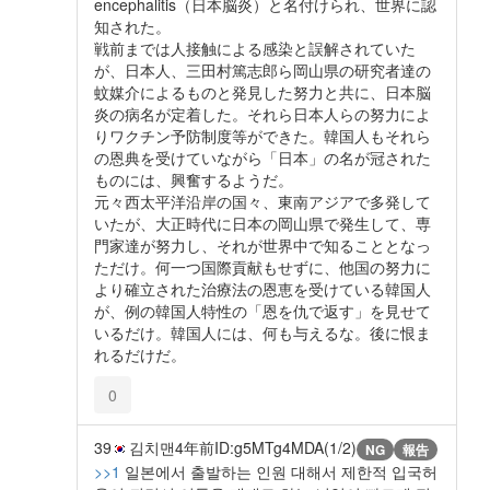
encephalitis（日本脳炎）と名付けられ、世界に認
知された。
戦前までは人接触による感染と誤解されていた
が、日本人、三田村篤志郎ら岡山県の研究者達の
蚊媒介によるものと発見した努力と共に、日本脳
炎の病名が定着した。それら日本人らの努力によ
りワクチン予防制度等ができた。韓国人もそれら
の恩典を受けていながら「日本」の名が冠された
ものには、興奮するようだ。
元々西太平洋沿岸の国々、東南アジアで多発して
いたが、大正時代に日本の岡山県で発生して、専
門家達が努力し、それが世界中で知ることとなっ
ただけ。何一つ国際貢献もせずに、他国の努力に
より確立された治療法の恩恵を受けている韓国人
が、例の韓国人特性の「恩を仇で返す」を見せて
いるだけ。韓国人には、何も与えるな。後に恨ま
れるだけだ。
0
39
김치맨
4年前
ID:g5MTg4MDA(1/2)
NG
報告
>>1
일본에서 출발하는 인원 대해서 제한적 입국허