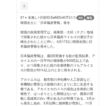
0
57
名無し
1月前
ID:EwNDU4OTI(1/1)
NG
報告
韓国全土に「日本脳炎警報」発令
韓国の疾病管理庁は、南東部・大邱（テグ）地域
で採集された蚊から日本脳炎ウイルスの遺伝子が
検出されたことに伴い、6月17日に韓国全国に日
本脳炎警報を発令した。
日本脳炎警報は、週2回実施する蚊の監視結果、ア
カイエカの一日平均の個体数が500匹以上であ
り、かつ採集された蚊の全個体数のうちアカイエ
カの割合が50％以上のときに発令される。
アカイエカは、都市部の浄化槽や人工容器など、
有機物が豊富な小規模の水たまりに主に生息する
種である。アカイエカのメスの成虫は全体的に暗
褐色で、はっきりとした模様はないが、腹節の背
板に直線状の白い帯があるのが特徴である。3月か
ら発生し始め、5月以降に個体数が増加し、11月