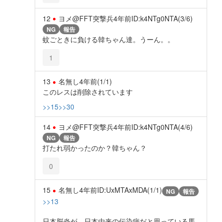
12
ヨメ@FFT突撃兵
4年前
ID:k4NTg0NTA(3/6)
NG
報告
蚊ごときに負ける韓ちゃん達。うーん。。
1
13
名無し
4年前
(1/1)
このレスは削除されています
>>15
>>30
14
ヨメ@FFT突撃兵
4年前
ID:k4NTg0NTA(4/6)
NG
報告
打たれ弱かったのか？韓ちゃん？
0
15
名無し
4年前
ID:UxMTAxMDA(1/1)
NG
報告
>>13
日本脳炎が、日本由来の伝染病だと思っている馬