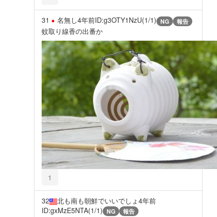
31
名無し
4年前
ID:g3OTY1NzU(1/1)
NG
報告
蚊取り線香の出番か
1
32
北も南も朝鮮でいいでしょ
4年前
ID:gxMzE5NTA(1/1)
NG
報告