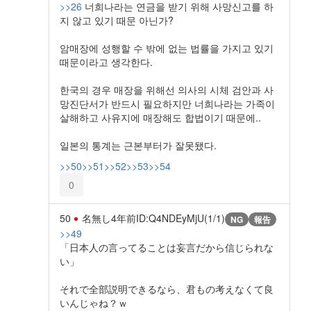
>>26
너희나라는 연금을 받기 위해 사망신고를 하
지 않고 있기 때문 아닌가?
암매장에 성행할 수 밖에 없는 법률을 가지고 있기
때문이라고 생각한다.
한국의 경우 매장을 위해선 의사의 시체 검안과 사
망진단서가 반드시 필요하지만 너희나라는 가족이
살해하고 사유지에 매장해도 합법이기 때문에..
일본의 통계는 근본부터가 잘못됐다.
>>50
>>51
>>52
>>53
>>54
0
50
名無し
4年前
ID:Q4NDEyMjU(1/1)
NG
報告
>>49
「日本人の言ってることは妄言だから信じられな
い」
それで全部説明できるなら、君もの考えなくて良
いんじゃね？ｗ