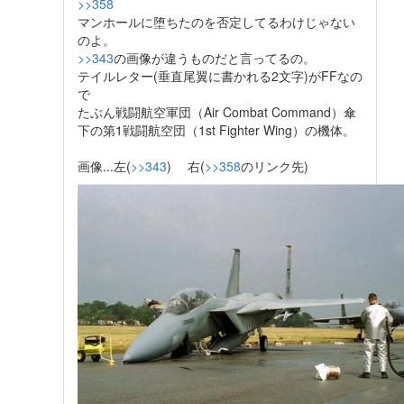
>>358
マンホールに堕ちたのを否定してるわけじゃない
のよ。
>>343
の画像が違うものだと言ってるの。
テイルレター(垂直尾翼に書かれる2文字)がFFなの
で
たぶん戦闘航空軍団（Air Combat Command）傘
下の第1戦闘航空団（1st Fighter Wing）の機体。
画像...左(
>>343
) 右(
>>358
のリンク先)