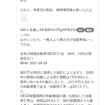
から
だから、奇形児の割合、精神薄弱者が多いんだよ
1
346
名無し
4年前
ID:k1OTgzNTA(2/2)
NG
報告
>>334
おかしいだろ。一般人より軍の方が自殺率低いっ
てのは。
去年の韓国自殺率OECDで1位 20代・10代の増
加目立つ
Write: 2021-09-29
統計庁が28日に発表した統計によりますと、2020
年の韓国の自殺による死亡者数は1万3195人と、
前年に比べ4.4％減少しました。人口10万人当たり
の自殺者数である「自殺死亡率」は25.7人でし
た。
OECD加盟国間の年齢構成の違いを除去した自殺
死亡率は、韓国は23.5人で、38の加盟国のうち最