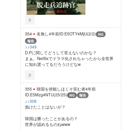
0
354
名無し
4年前
ID:E5OTY4MjU(2/2)
NG
報告
>>349
D.Pに関してどうして答えないのかな？
まぁ、Netflixでドラマ化されちゃったから全世界
に知れ渡ってるだろうけどなw
0
355
韓国を傍観しほくそ笑む者
4年前
ID:E5Mzg4NTU(25/25)
NG
報告
>>308
負けたことはないが？
韓国は勝ったことがあるの？
世界が認めるものねwww