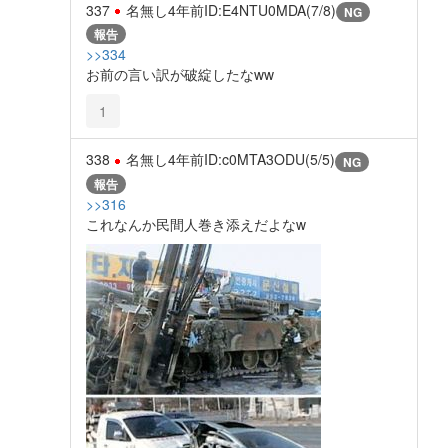
337
名無し
4年前
ID:E4NTU0MDA(7/8)
NG
報告
>>334
お前の言い訳が破綻したなww
1
338
名無し
4年前
ID:c0MTA3ODU(5/5)
NG
報告
>>316
これなんか民間人巻き添えだよなw