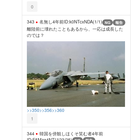
0
343
名無し
4年前
ID:k0NTcxNDA(1/1)
NG
報告
離陸前に壊れたこともあるから、一応は成長した
のでは？
>>350
>>356
>>360
1
344
韓国を傍観しほくそ笑む者
4年前
ID:E5Mzg4NTU(23/25)