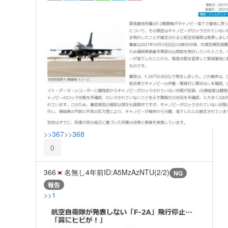
>>367
>>368
0
366
名無し
4年前
ID:A5MzAzNTU(2/2)
NG
報告
>>1