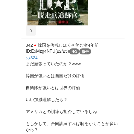
0
342
韓国を傍観しほくそ笑む者
4年前
ID:E5Mzg4NTU(22/25)
NG
報告
>>324
まだ頑張っていたのか？www
韓国が強いとは自国だけの評価
自衛隊が強いとは世界の評価
いい加減理解したら？
アメリカとの訓練も拒否しているしね
もしかして、合同訓練すれば恥をかくことが多い
から？