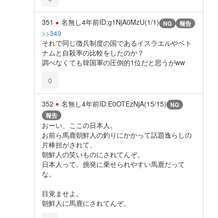
351
名無し
4年前
ID:g1NjA0MzU(1/1)
NG
報告
>>349
それで同じ徴兵制度の国であるイスラエルやベト
ナムと自殺率の比較をしたのか？
調べなくても韓国軍の圧倒的1位だと思うがww
0
352
名無し
4年前
ID:E0OTEzNjA(15/15)
NG
報告
おーい、ここの日本人。
お前ら馬鹿朝鮮人の釣りにかかって話題逸らしの
片棒担がされて、
朝鮮人の笑いものにされてんぞ。
日本人って、挑発に乗せられやすい馬鹿だって
な。
目覚ませよ。
朝鮮人に馬鹿にされてんぞ。