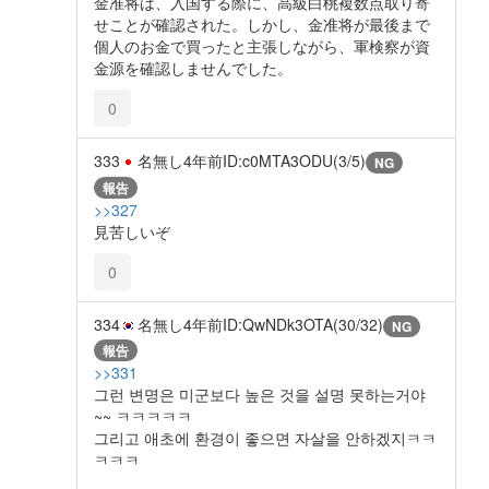
金准将は、入国する際に、高級白桃複数点取り寄
せことが確認された。しかし、金准将が最後まで
個人のお金で買ったと主張しながら、軍検察が資
金源を確認しませんでした。
0
333
名無し
4年前
ID:c0MTA3ODU(3/5)
NG
報告
>>327
見苦しいぞ
0
334
名無し
4年前
ID:QwNDk3OTA(30/32)
NG
報告
>>331
그런 변명은 미군보다 높은 것을 설명 못하는거야
~~ ㅋㅋㅋㅋㅋ
그리고 애초에 환경이 좋으면 자살을 안하겠지ㅋㅋ
ㅋㅋㅋ