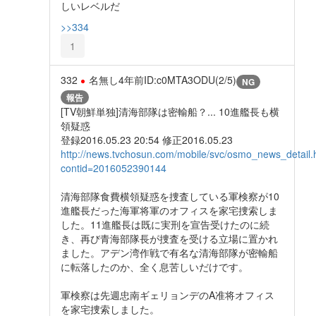
しいレベルだ
>>334
1
332
名無し
4年前
ID:c0MTA3ODU(2/5)
NG
報告
[TV朝鮮単独]清海部隊は密輸船？... 10進艦長も横
領疑惑
登録2016.05.23 20:54 修正2016.05.23
http://news.tvchosun.com/mobile/svc/osmo_news_detail.
contid=2016052390144
清海部隊食費横領疑惑を捜査している軍検察が10
進艦長だった海軍将軍のオフィスを家宅捜索しま
した。11進艦長は既に実刑を宣告受けたのに続
き、再び青海部隊長が捜査を受ける立場に置かれ
ました。アデン湾作戦で有名な清海部隊が密輸船
に転落したのか、全く息苦しいだけです。
軍検察は先週忠南ギェリョンデのA准将オフィス
を家宅捜索しました。