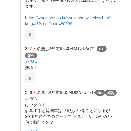
も多く、加盟国平均の10.9人の2倍以上となってい
ます。
https://world.kbs.co.kr/service/news_view.htm?
lang=j&Seq_Code=80239
0
347
名無し
4年前
ID:k3MjM1ODA(7/7)
NG
報告
>>334
無職？
0
348
名無し
4年前
ID:I5MDI2NzU(1/1)
NG
報告
>>306
はいダウト
計算すると韓国軍は175万人いることになるが、
2018年時点でのデータでも62.5万人しかいない
何で嘘吐くの？
>>349