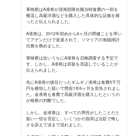
軍検察はA准将が清海部隊在職当時食費の一部を
横流し高級洋酒などを購入した具体的な証拠を握
ったと伝えられました。
A准将は、2012年初めから6ヶ月の間健ことを率い
てアデンだけで派遣されて、ソマリアの海賊掃討
任務を務めました。
軍検察は近いうちにA准将を召喚調査する予定で
す。しかし、A准将は容疑を否認していることが
伝えられました。
先にA准将の後任だったギムギノ准将は食費5千万
円を横領した疑いで懲役1年6ヶ月を宣告されまし
た。金准将も食費で高級洋酒を購入したというの
が検察の判断でした。
しかし、金准将は、すべての男性がしたことだと
疑い一切を否定し、いくつかの負荷は法廷で悔し
さを訴えて涙まで流れました。