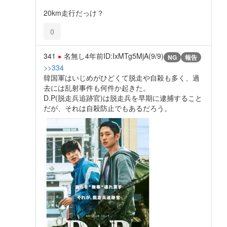
20km走行だっけ？
0
341
名無し
4年前
ID:IxMTg5MjA(9/9)
NG
報告
>>334
韓国軍はいじめがひどくて脱走や自殺も多く、過
去には乱射事件も何件か起きた。
D.P(脱走兵追跡官)は脱走兵を早期に逮捕すること
だが、それは自殺防止でもあるだろう。