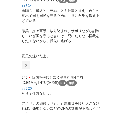
NG
報告
>>334
志願兵 最終的に死ぬことも仕事と捉え、自らの
意思で国を国民を守るために、常に自身を鍛え上
げている
徴兵 嫌々軍隊に放り込まれ、サボりながら訓練
し、いざ国を守るときには、死にたくない怪我を
したくないから、我先に逃げる
意思の違いだよ。
0
345
韓国を傍観しほくそ笑む者
4年前
ID:E5Mzg4NTU(24/25)
NG
報告
>>320
そりゃ仕方ないよ。
アメリカの部族よりも、近親相姦を繰り返さなけ
れば、発現しないほどのDNAの毀損があるようだ