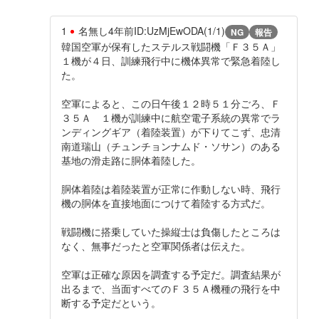
1
名無し
4年前
ID:UzMjEwODA(1/1)
NG
報告
韓国空軍が保有したステルス戦闘機「Ｆ３５Ａ」
１機が４日、訓練飛行中に機体異常で緊急着陸し
た。
空軍によると、この日午後１２時５１分ごろ、Ｆ
３５Ａ １機が訓練中に航空電子系統の異常でラ
ンディングギア（着陸装置）が下りてこず、忠清
南道瑞山（チュンチョンナムド・ソサン）のある
基地の滑走路に胴体着陸した。
胴体着陸は着陸装置が正常に作動しない時、飛行
機の胴体を直接地面につけて着陸する方式だ。
戦闘機に搭乗していた操縦士は負傷したところは
なく、無事だったと空軍関係者は伝えた。
空軍は正確な原因を調査する予定だ。調査結果が
出るまで、当面すべてのＦ３５Ａ機種の飛行を中
断する予定だという。