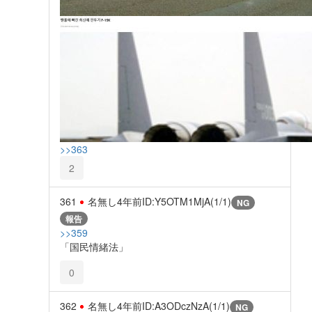
>>363
2
361
名無し
4年前
ID:Y5OTM1MjA(1/1)
NG
報告
>>359
「国民情緒法」
0
362
名無し
4年前
ID:A3ODczNzA(1/1)
NG