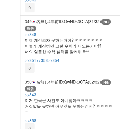
0
349
名無し
4年前
ID:QwNDk3OTA(31/32)
NG
報告
>>348
이제 계산조차 못하는거야? ㅋㅋㅋㅋㅋㅋㅋ
어떻게 계산하면 그런 수치가 나오는거야!?
너의 열등한 수학 실력을 알려줘 !!^^
>>351
>>353
>>354
0
350
名無し
4年前
ID:QwNDk3OTA(32/32)
NG
報告
>>343
이거 한국군 사진도 아니잖아ㅋㅋㅋㅋ
거짓말을 못하면 아무것도 못하는건지? ㅋㅋㅋㅋ
ㅋ
>>358
0