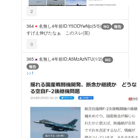
2
364
名無し
4年前
ID:Y5ODYwNjc(5/5)
NG
報告
すげえ伸びたなぁ このスレ(笑)
0
365
名無し
4年前
ID:A5MzAzNTU(1/2)
NG
報告
>>1