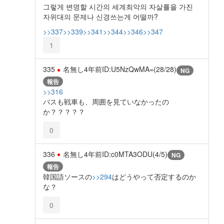
그렇게 변명할 시간의 세계최악의 자살률을 가진
자위대의 문제나 신경쓰는게 어떨까?
>>337
>>339
>>341
>>344
>>346
>>347
1
335
名無し
4年前
ID:U5NzQwMA=(28/28)
NG
報告
>>316
バスも戦車も、周囲を見ていなかったの
か？？？？？
0
336
名無し
4年前
ID:c0MTA3ODU(4/5)
NG
報告
韓国語ソースの
>>294
はどうやって否定するのか
な？
0