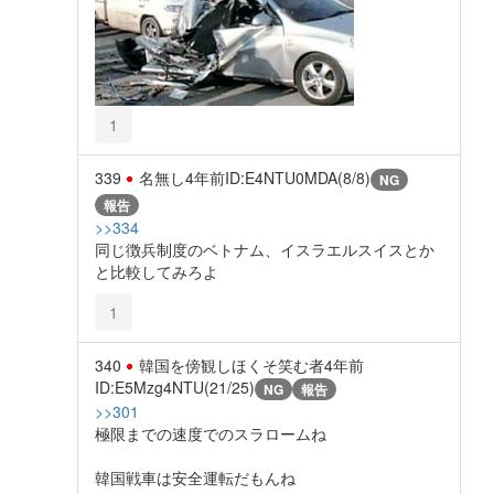
1
339
名無し
4年前
ID:E4NTU0MDA(8/8)
NG
報告
>>334
同じ徴兵制度のベトナム、イスラエルスイスとか
と比較してみろよ
1
340
韓国を傍観しほくそ笑む者
4年前
ID:E5Mzg4NTU(21/25)
NG
報告
>>301
極限までの速度でのスラロームね
韓国戦車は安全運転だもんね