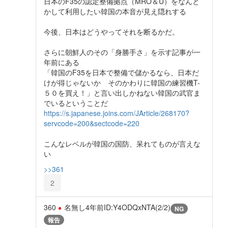
日本のF35の認定整備拠点（MRO＆U）をなんと
かして利用したい韓国の本音が見え隠れする
今後、日本はどうやってそれを断るかだ。
さらに朝鮮人のその「身勝手さ」を示す記事が一
年前にある
「韓国のF35を日本で整備で儲かるなら、日本だ
けが得じゃないか そのかわりに韓国の練習機T-
５０を買え！」と言い出しかねない韓国の武官ま
でいるということだ
https://s.japanese.joins.com/JArticle/268170?
servcode=200&sectcode=220
こんなレベルが韓国の国防、呆れてものが言えな
い
>>361
2
360
名無し
4年前
ID:Y4ODQxNTA(2/2)
NG
報告