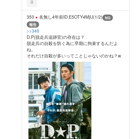
0
353
名無し
4年前
ID:E5OTY4MjU(1/2)
NG
報告
>>349
D.P(脱走兵追跡官)の存在は？
脱走兵の自殺を防ぐ為に早期に拘束するんだよ
ね。
それだけ自殺が多いってことじゃないのかね？w