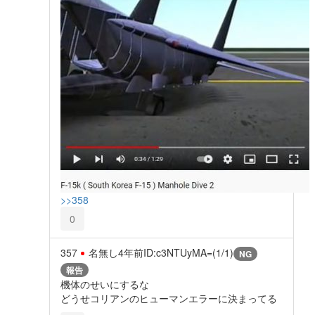
>>358
0
357
名無し
4年前
ID:c3NTUyMA=(1/1)
NG
報告
機体のせいにするな
どうせコリアンのヒューマンエラーに決まってる