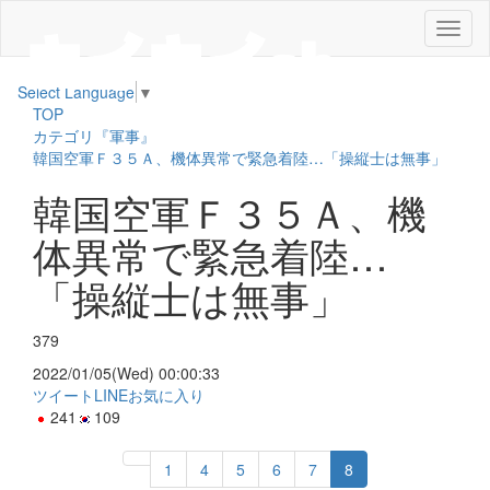
メ
ニ
ュ
Select Language
▼
ー
TOP
カテゴリ『軍事』
韓国空軍Ｆ３５Ａ、機体異常で緊急着陸…「操縦士は無事」
韓国空軍Ｆ３５Ａ、機
体異常で緊急着陸…
「操縦士は無事」
379
2022/01/05(Wed) 00:00:33
ツイート
LINE
お気に入り
241
109
1
4
5
6
7
8