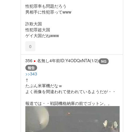
性犯罪率も問題だろう
男相手に性犯罪ってwww
詐欺大国
性犯罪超大国
ゲイ大国だねwww
0
356
名無し
4年前
ID:Y4ODQxNTA(1/2)
NG
報告
>>343
↑
たぶん米軍機だなｗ
よく画像を間違われて使われているようだが・・
報道では・・戦闘機格納庫の前でゴットン。。