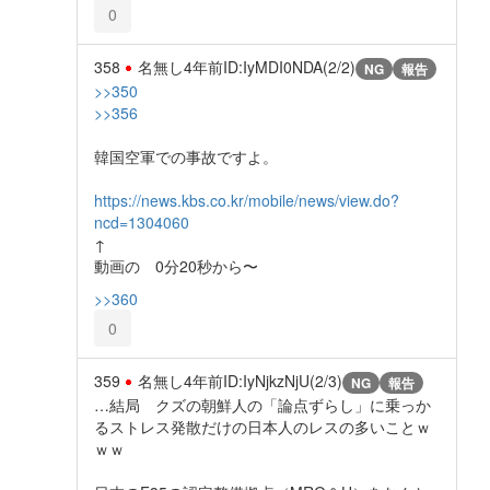
0
358
名無し
4年前
ID:IyMDI0NDA(2/2)
NG
報告
>>350
>>356
韓国空軍での事故ですよ。
https://news.kbs.co.kr/mobile/news/view.do?
ncd=1304060
↑
動画の 0分20秒から〜
>>360
0
359
名無し
4年前
ID:IyNjkzNjU(2/3)
NG
報告
…結局 クズの朝鮮人の「論点ずらし」に乗っか
るストレス発散だけの日本人のレスの多いことｗ
ｗｗ