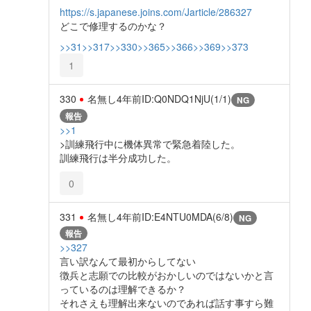
https://s.japanese.joins.com/Jarticle/286327
どこで修理するのかな？
>>31
>>317
>>330
>>365
>>366
>>369
>>373
1
330
名無し
4年前
ID:Q0NDQ1NjU(1/1)
NG
報告
>>1
>訓練飛行中に機体異常で緊急着陸した。
訓練飛行は半分成功した。
0
331
名無し
4年前
ID:E4NTU0MDA(6/8)
NG
報告
>>327
言い訳なんて最初からしてない
徴兵と志願での比較がおかしいのではないかと言
っているのは理解できるか？
それさえも理解出来ないのであれば話す事すら難