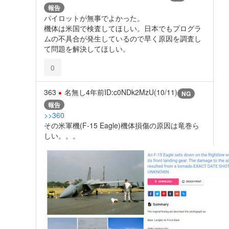
報告
パイロットが無事でよかった。
機体は米国で検査してほしい。日本でもプログラ
ムの不具合が発生しているので早く原因を調査し
て問題を解決してほしい。
0
363
名無し
4年前
ID:c0NDk2MzU(10/11)
NG
報告
>>360
その米軍機(F-15 Eagle)機体損傷の原因は竜巻ら
しい。。。