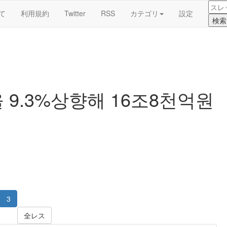
て
利用規約
Twitter
RSS
カテゴリ
設定
 9.3%상향해 16조8천억원
3
全レス