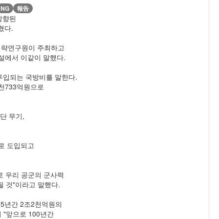
NG
報告
 상향된
혔다.
전략연구원이 주최하고
설에서 이같이 말했다.
투입되는 국방비를 말한다.
3천733억원으로
단 무기,
로 도입되고
으로 우리 공군의 군사력
 것"이라고 말했다.
 15년간 2조2천억원의
"앞으로 100년간