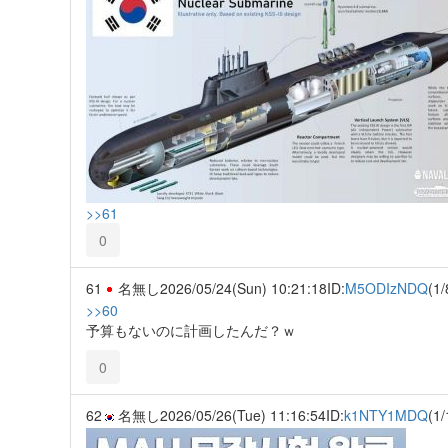
>>61
0
61
名無し
2026/05/24(Sun) 10:21:18
ID:
M5ODIzNDQ
(1/
>>60
予算もないのに計画したんだ？ｗ
0
62
名無し
2026/05/26(Tue) 11:16:54
ID:
k1NTY1MDQ
(1/