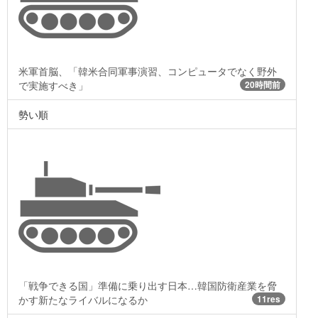
米軍首脳、「韓米合同軍事演習、コンピュータでなく野外
で実施すべき」
20時間前
勢い順
「戦争できる国」準備に乗り出す日本…韓国防衛産業を脅
かす新たなライバルになるか
11res