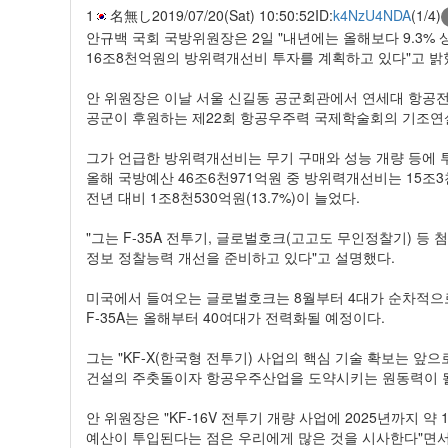
1
名無し
2019/07/20(Sat) 10:50:52
ID:
k4NzU4NDA
(1/4)
안규백 국회 국방위원장은 2일 "내년에는 올해보다 9.3%
16조8천억원의 방위력개선비 투자를 계획하고 있다"고 밝
안 위원장은 이날 서울 신길동 공군회관에서 연세대 항공
공군이 후원하는 제22회 항공우주력 국제학술회의 기조연
그가 언급한 방위력개선비는 무기 구매와 성능 개량 등에 
올해 국방예산 46조6천971억원 중 방위력개선비는 15조
전년 대비 1조8천530억원(13.7%)이 늘었다.
"그는 F-35A 전투기, 글로벌호크(고고도 무인정찰기) 등 첨
정보 정찰능력 개선을 준비하고 있다"고 설명했다.
미국에서 들여오는 글로벌호크는 8월부터 4대가 순차적으
F-35A는 올해부터 40여대가 전력화될 예정이다.
그는 "KF-X(한국형 전투기) 사업의 핵심 기술 확보는 앞
건설의 주춧돌이자 항공우주산업을 도약시키는 원동력이 될
안 위원장은 "KF-16V 전투기 개량 사업에 2025년까지 약
예산이 투입된다는 점은 우리에게 많은 것을 시사한다"면서 