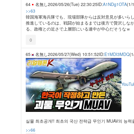
64
名無し
2026/05/26(Tue) 22:30:25
ID:
A1NDg1OTA
(1/1
>>63
韓国海軍海兵隊でも、現場部隊からは反対意見が多いら
推進しているのは、戦闘が始まるまでは後方で贅沢しな
る、政権との近さで上層部にいる連中が中心だそうなｗ
0
65
名無し
2026/05/27(Wed) 10:51:52
ID:
E1MDI3MDQ
(1
YouTu
실물 최초공개!! 최초의 국산 전략급 무인기 MUAV의 능력
>>66