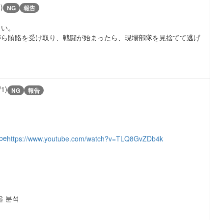
)
NG
報告
しい。
がら賄賂を受け取り、戦闘が始まったら、現場部隊を見捨てて逃げ
/1)
NG
報告
be
https://www.youtube.com/watch?v=TLQ8GvZDb4k
을 분석