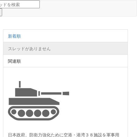
新着順
スレッドがありません
関連順
日本政府、防衛力強化ために空港・港湾３８施設を軍事用