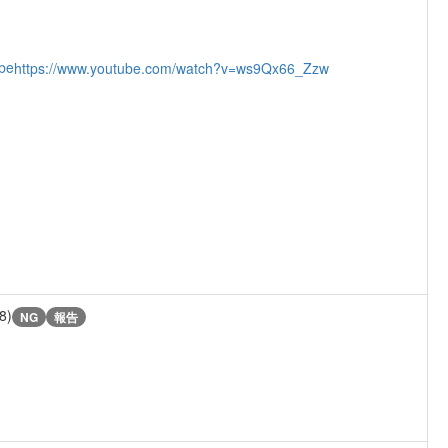
be
https://www.youtube.com/watch?v=ws9Qx66_Zzw
8)
NG
報告