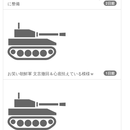
に整備
2日前
お笑い朝鮮軍 文言撤回＆心底怯えている模様ｗ
1日前