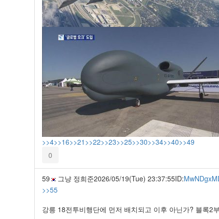
>>4
>>16
>>21
>>22
>>23
>>25
>>30
>>34
>>40
>>49
0
59
그냥 정희준
2026/05/19(Tue) 23:37:55
ID:
MwNDgxM
>>55
강릉 18전투비행단에 먼저 배치되고 이후 아닌가? 블록2부