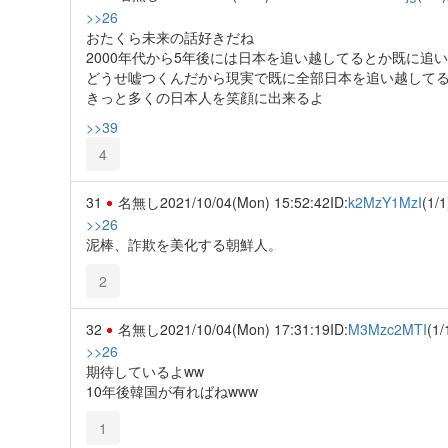
>>26
おたくら未来の話好きだね
2000年代から5年後には日本を追い越してるとか既に追
どうせ嘘つくんだから現実で既に全部日本を追い越して
きっと多くの日本人を笑顔に出来るよ
>>39
4
31
名無し
2021/10/04(Mon) 15:52:42
ID:
k2MzY1MzI
(1/1
>>26
泥棒、詐欺を美化する朝鮮人。
2
32
名無し
2021/10/04(Mon) 17:31:19
ID:
M3Mzc2MTI
(1/
>>26
期待しているよww
10年後韓国が有ればねwww
1