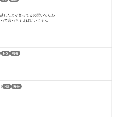
い越したとか言ってるの聞いてたわ
るって言っちゃえばいいじゃん
)
NG
報告
1)
NG
報告