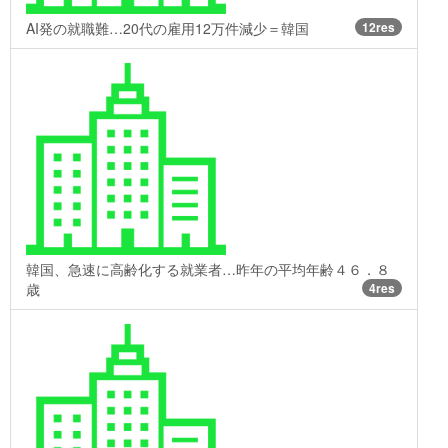
AI発の就職難…20代の雇用12万件減少＝韓国
12res
韓国、急速に高齢化する就業者…昨年の平均年齢４６．８
歳
4res