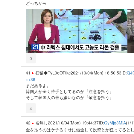
どっちがｗ
0
41
扫猫◆TyL9eOTtkc
2021/10/04(Mon) 18:50:53
ID:
Q4
>>36
まだあるよ。
韓国人が全く苦手としてるのが『注意を払う』
そして韓国人の最も嫌いなのが『敬意を払う』
4
42
名無し
2021/10/04(Mon) 19:44:37
ID:
QyMjg3MjA
(1/1
金を払うのはケチるくせに借金して投資とか狂ってると