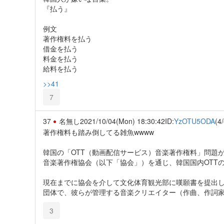
『払う』
例文
著作権料を払う
借金を払う
料金を払う
給料を払う
>>41
7
37
名無し
2021/10/04(Mon) 18:30:42
ID:
YzOTU5ODA
(4/
著作権料も踏み倒してる雑魚wwww
韓国の「OTT（動画配信サービス）音楽著作権料」問題
音楽著作権協会（以下「協会」）を通じ、韓国国内OTT
現在までに協会を介して文化体育観光部に嘆願書を提出し
団体で、彼らが管理する音楽クリエイター（作曲、作詞家
3