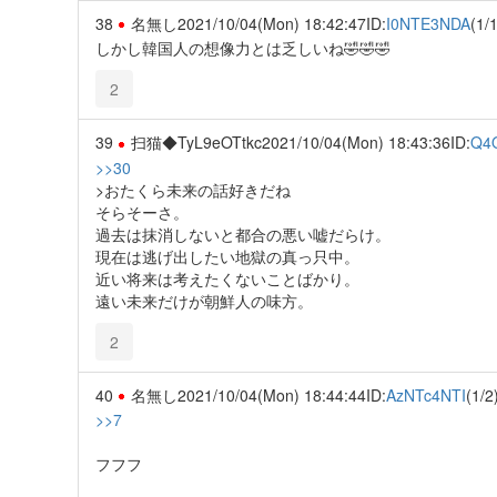
38
名無し
2021/10/04(Mon) 18:42:47
ID:
I0NTE3NDA
(1/1
しかし韓国人の想像力とは乏しいね🤣🤣🤣
2
39
扫猫◆TyL9eOTtkc
2021/10/04(Mon) 18:43:36
ID:
Q4
>>30
>おたくら未来の話好きだね
そらそーさ。
過去は抹消しないと都合の悪い嘘だらけ。
現在は逃げ出したい地獄の真っ只中。
近い将来は考えたくないことばかり。
遠い未来だけが朝鮮人の味方。
2
40
名無し
2021/10/04(Mon) 18:44:44
ID:
AzNTc4NTI
(1/2
>>7
フフフ