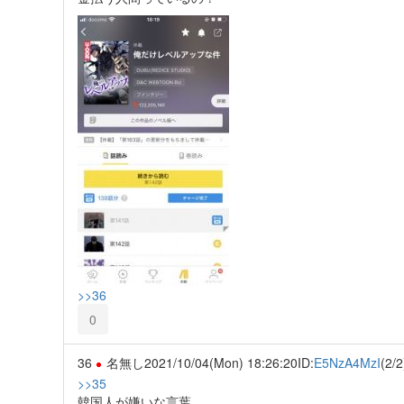
>>36
0
36
名無し
2021/10/04(Mon) 18:26:20
ID:
E5NzA4MzI
(2/2
>>35
韓国人が嫌いな言葉。