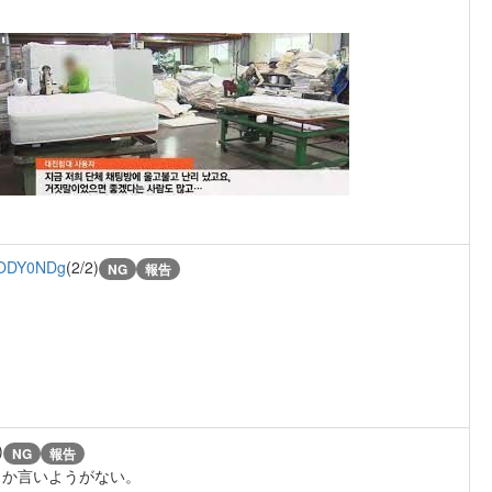
ODY0NDg
(2/2)
NG
報告
)
NG
報告
しか言いようがない。