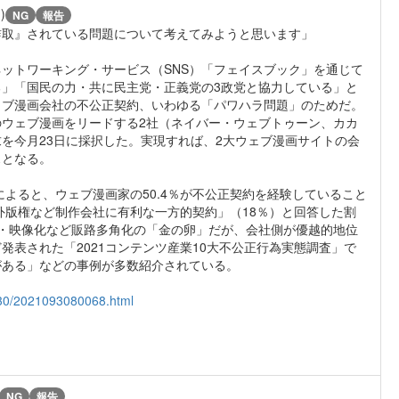
)
NG
報告
詐取』されている問題について考えてみようと思います」
ットワーキング・サービス（SNS）「フェイスブック」を通じて
」「国民の力・共に民主党・正義党の3政党と協力している」と
ェブ漫画会社の不公正契約、いわゆる「パワハラ問題」のためだ。
ウェブ漫画をリードする2社（ネイバー・ウェブトゥーン、カカ
を今月23日に採択した。実現すれば、2大ウェブ漫画サイトの会
スとなる。
によると、ウェブ漫画家の50.4％が不公正契約を経験していること
外版権など制作会社に有利な一方的契約」（18％）と回答した割
・映像化など販路多角化の「金の卵」だが、会社側が優越的地位
表された「2021コンテンツ産業10大不公正行為実態調査」で
がある」などの事例が多数紹介されている。
9/30/2021093080068.html
NG
報告