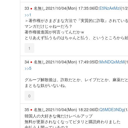
33
名無し
2021/10/04(Mon) 17:35:06
ID:
E5NzA4MzI
(1/2
>>1
＞著作権がさまざまな方法で『実質的に詐取』されてい
マンガだけじゃねーだろ？
著作権後進国が何言ってんだかｗ
とりあえず払うものはちゃんと払う、というところから
1
34
名無し
2021/10/04(Mon) 17:49:05
ID:
MxNDQxMzM
(1
>>5
グループ解散後は、詐欺だとか、レイプだとか、麻薬だ
まともな奴がいないね。
0
35
名無し
2021/10/04(Mon) 18:22:06
ID:
Q5MDE3NDg
(1
韓国人の大好きな俺だけレベルアップ
無料が更新されなくなってピタリと購読終わりました
金払う人間っているの？