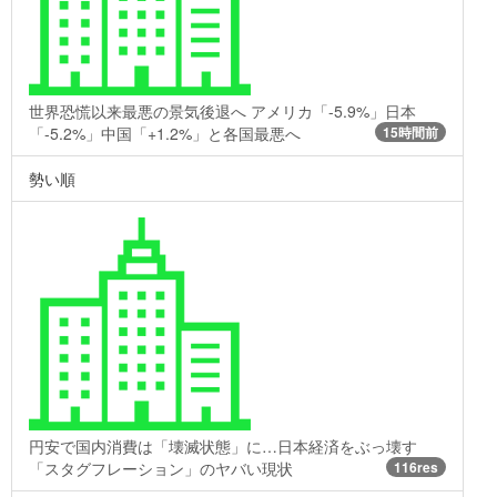
世界恐慌以来最悪の景気後退へ アメリカ「-5.9%」日本
「-5.2%」中国「+1.2%」と各国最悪へ
15時間前
勢い順
円安で国内消費は「壊滅状態」に…日本経済をぶっ壊す
「スタグフレーション」のヤバい現状
116res