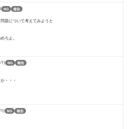
)
NG
報告
る問題について考えてみようと
始めろよ。
/1)
NG
報告
とか・・・
/1)
NG
報告