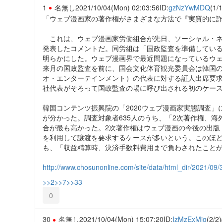
1
名無し
2021/10/04(Mon) 02:03:56
ID:
gzNzYwMDQ
(1/1
「ウェブ漫画家の著作権がさまざまな方法で『実質的に
これは、ウェブ漫画家労働組合が先日、ソーシャル・ネ
発表したコメントだ。同労組は「国政監査を準備している
明らかにした。ウェブ漫画界で最近問題になっているウ
来月の国政監査を前に、国会文化体育観光委員会は韓国の
オ・エンターテインメント）の代表に対する証人出席要求
社代表がそろって国政監査の場に呼び出される初のケー
韓国コンテンツ振興院の「2020ウェブ漫画家実態調査」
が分かった。調査対象者635人のうち、「2次著作権、海
合が最も高かった。2次著作権はウェブ漫画の今後の出版
を利用して譲渡を要求するケースが多いという。このほど発
も、「収益精算時、決済手数料費用まで負わされたこと
http://www.chosunonline.com/site/data/html_dir/2021/0
>>2
>>7
>>33
0
30
名無し
2021/10/04(Mon) 15:07:20
ID:
IzMzExMjg
(2/2)