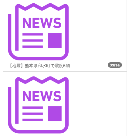
【地震】熊本県和水町で震度6弱
33res