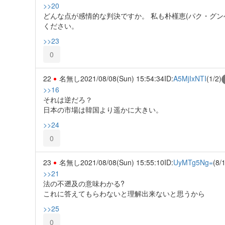
>>20
どんな点が感情的な判決ですか。 私も朴槿恵(パク・グン
ください。
>>23
0
22
名無し
2021/08/08(Sun) 15:54:34
ID:
A5MjIxNTI
(1/2)
>>16
それは逆だろ？
日本の市場は韓国より遥かに大きい。
>>24
0
23
名無し
2021/08/08(Sun) 15:55:10
ID:
UyMTg5Ng=
(8/
>>21
法の不遡及の意味わかる?
これに答えてもらわないと理解出来ないと思うから
>>25
0