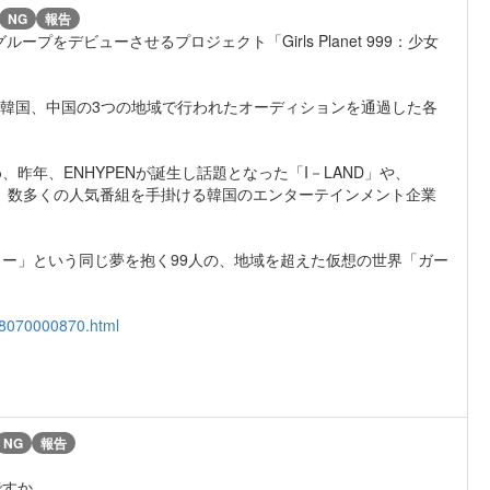
NG
報告
プをデビューさせるプロジェクト「Girls Planet 999：少女
、韓国、中国の3つの地域で行われたオーディションを通過した各
昨年、ENHYPENが誕生し話題となった「I－LAND」や、
った、数多くの人気番組を手掛ける韓国のエンターテインメント企業
ー」という同じ夢を抱く99人の、地域を超えた仮想の世界「ガー
08070000870.html
NG
報告
ですか。