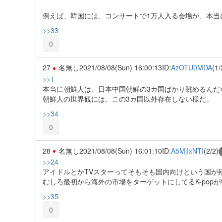
例えば、韓国には、コンサートで1万人入る会場が、本当
>>33
0
27
名無し
2021/08/08(Sun) 16:00:13
ID:
AzOTU0MDA
(1/
>>1
本当に朝鮮人は、日本中国朝鮮の3カ国ばかり眺めるんだ
朝鮮人の世界観には、この3カ国以外存在しない様だ。
>>34
0
28
名無し
2021/08/08(Sun) 16:01:10
ID:
A5MjIxNTI
(2/2)
>>24
アイドルとかTVスターってそもそも国内向けという国が
むしろ最初から海外の市場をターゲットにしてるK-pop
>>35
0