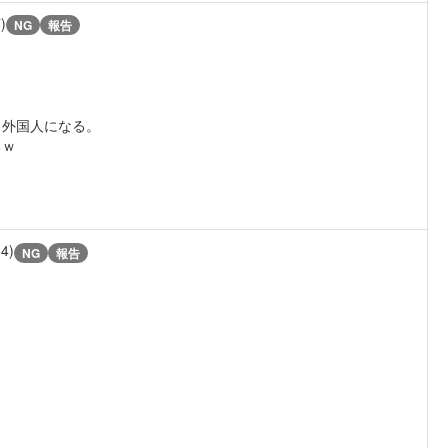
)
NG
報告
、外国人になる。
るｗ
14)
NG
報告