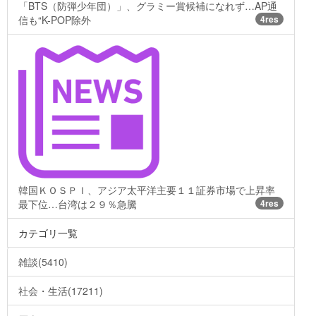
「BTS（防弾少年団）」、グラミー賞候補になれず…AP通
信も“K-POP除外
4res
韓国ＫＯＳＰＩ、アジア太平洋主要１１証券市場で上昇率
最下位…台湾は２９％急騰
4res
カテゴリ一覧
雑談(5410)
社会・生活(17211)