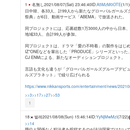
1
名無し
2021/08/07(Sat) 23:46:40
ID:
A5MzM0OTE
(1/1)
日中韓、各33人、計99人から新たなグローバルガールズグルー
祭典」が6日、動画サービス「ABEMA」で放送された。
同プロジェクトには、応募総数1万3000人の中から日本
地域33人、合計99人が参加。
同プロジェクトは、ドラマ「愛の不時着」の製作をはじめ、
IZ*ONEなどを輩出した「PRODUCE」シリーズとい
CJ ENMによる、新たなオーディションプロジェクト。
言語も文化も違うが「グローバルガールズグループデビュ
ルズプラネット」で繰り広げられる
https://www.nikkansports.com/entertainment/news/2021
>>3
>>17
>>27
>>53
1
18
벌레
2021/08/08(Sun) 15:46:14
ID:
YyNjMwMzI
(7/22)
>>14
職位と関係なく犯法者を投獄するのが法治国家ではない