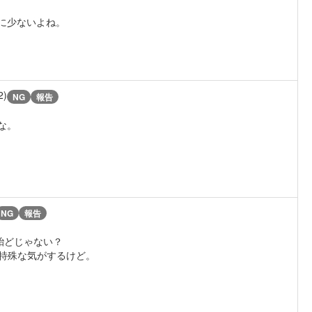
に少ないよね。
2)
NG
報告
な。
NG
報告
殆どじゃない？
が特殊な気がするけど。