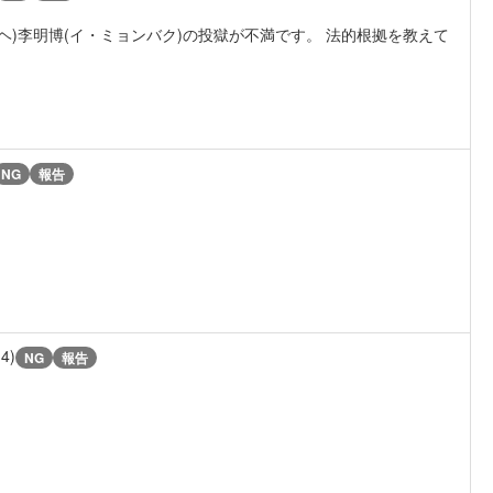
ヘ)李明博(イ・ミョンバク)の投獄が不満です。 法的根拠を教えて
NG
報告
14)
NG
報告