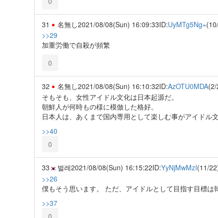
0
31
名無し
2021/08/08(Sun) 16:09:33
ID:
UyMTg5Ng=
(10
>>29
加重労働で自殺が頻繁
0
32
名無し
2021/08/08(Sun) 16:10:32
ID:
AzOTU0MDA
(2/
そもそも、女性アイドル文化は日本起源だ。
朝鮮人が何時もの様に模倣した格好。
日本人は、あくまで国内専用として楽しむ事がアイドル
>>40
0
33
벌레
2021/08/08(Sun) 16:15:22
ID:
YyNjMwMzI
(11/22
>>26
僕もそう思います。 ただ、アイドルとして目指す目標は
>>37
0