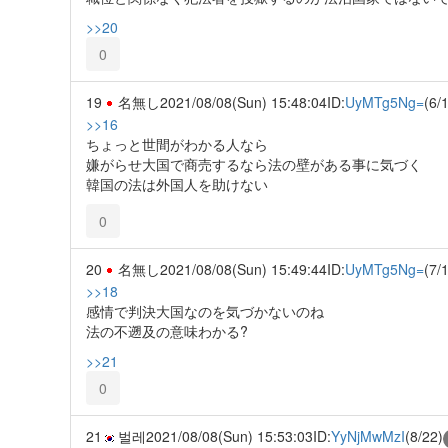
>>20
0
19
名無し
2021/08/08(Sun) 15:48:04
ID:
UyMTg5Ng=
(6/
>>16
ちょっと世間がわかる人なら
嫌がらせ大国で商売するなら法の壁がある事に気づく
韓国の法は外国人を助けない
0
20
名無し
2021/08/08(Sun) 15:49:44
ID:
UyMTg5Ng=
(7/
>>18
感情で判決大国なのを気づかないのね
法の不遡及の意味わかる?
>>21
0
21
벌레
2021/08/08(Sun) 15:53:03
ID:
YyNjMwMzI
(8/22)