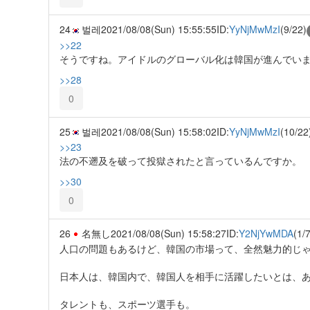
24
벌레
2021/08/08(Sun) 15:55:55
ID:
YyNjMwMzI
(9/22)
>>22
そうですね。アイドルのグローバル化は韓国が進んでいま
>>28
0
25
벌레
2021/08/08(Sun) 15:58:02
ID:
YyNjMwMzI
(10/22
>>23
法の不遡及を破って投獄されたと言っているんですか。
>>30
0
26
名無し
2021/08/08(Sun) 15:58:27
ID:
Y2NjYwMDA
(1/7
人口の問題もあるけど、韓国の市場って、全然魅力的じ
日本人は、韓国内で、韓国人を相手に活躍したいとは、
タレントも、スポーツ選手も。