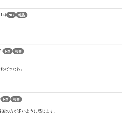
/14)
NG
報告
2)
NG
報告
文化だったね。
)
NG
報告
韓国の方が多いように感じます。