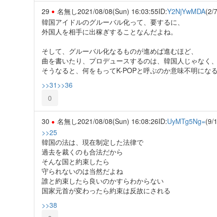
29
名無し
2021/08/08(Sun) 16:03:55
ID:
Y2NjYwMDA
(2/7
韓国アイドルのグルーバル化って、要するに、
外国人を相手に出稼ぎすることなんだよね。
そして、グルーバル化なるものが進めば進むほど、
曲を書いたり、プロデュースするのは、韓国人じゃなく
そうなると、何をもってK-POPと呼ぶのか意味不明にな
>>31
>>36
0
30
名無し
2021/08/08(Sun) 16:08:26
ID:
UyMTg5Ng=
(9/
>>25
韓国の法は、現在制定した法律で
過去を裁くのも合法だから
そんな国と約束したら
守られないのは当然だよね
誰と約束したら良いのかすらわからない
国家元首が変わったら約束は反故にされる
>>38