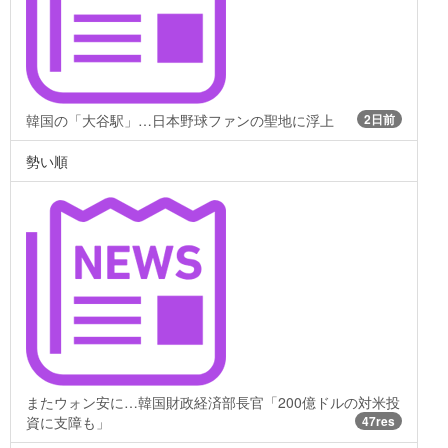
韓国の「大谷駅」…日本野球ファンの聖地に浮上
2日前
勢い順
またウォン安に…韓国財政経済部長官「200億ドルの対米投
資に支障も」
47res