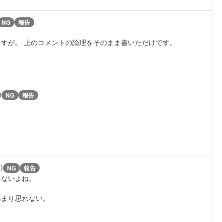
NG
報告
すが。 上のコメントの論理をそのまま書いただけです。
)
NG
報告
)
NG
報告
ゃないよね。
あまり思わない。