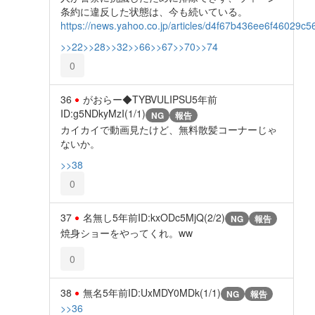
条約に違反した状態は、今も続いている。
https://news.yahoo.co.jp/articles/d4f67b436ee6f46029
>>22
>>28
>>32
>>66
>>67
>>70
>>74
0
36
がおらー◆TYBVULIPSU
5年前
ID:g5NDkyMzI(1/1)
NG
報告
カイカイで動画見たけど、無料散髪コーナーじゃ
ないか。
>>38
0
37
名無し
5年前
ID:kxODc5MjQ(2/2)
NG
報告
焼身ショーをやってくれ。ww
0
38
無名
5年前
ID:UxMDY0MDk(1/1)
NG
報告
>>36