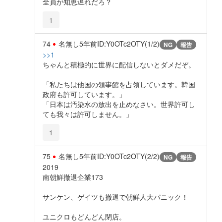
全員が知恵遅れだろ？
1
74
名無し
5年前
ID:Y0OTc2OTY(1/2)
NG
報告
>>1
ちゃんと積極的に世界に配信しないとダメだぞ。
「私たちは他国の領事館を占領しています。韓国
政府も許可しています。」
「日本は汚染水の放出を止めなさい。世界許可し
ても我々は許可しません。」
1
75
名無し
5年前
ID:Y0OTc2OTY(2/2)
NG
報告
2019
南朝鮮撤退企業173
サンケン、ゲイツも撤退で朝鮮人大パニック！
ユニクロもどんどん閉店。