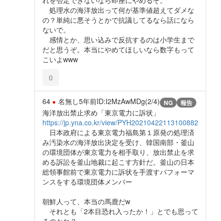
れを否定できないなら即座にやめるぞ。
処理水の海洋放出って何が基準値超えてダメな
の？単純に悪そうとかで抗議してるなら話になら
ないで。
感情とか、思い込みで反抗するのは小学生まで
だと思うぞ。本当にやめてほしいなら数字もって
こいよwww
0
64
名無し
5年前
ID:I2MzAwMDg(2/4)
NG
報告
海洋放出禁止求め「東京電力に訴状」
https://jp.yna.co.kr/view/PYH20210422113100882
日本政府による東京電力福島第１原発の処理済
み汚染水の海洋放出決定を受け、韓国南部・釜山
の環境団体が東京電力を相手取り、放出禁止を求
める訴訟を釜山地裁に起こす方針だ。釜山の日本
総領事館前で東京電力に訴状を手渡すパフォーマ
ンスをする環境団体メンバー
朝鮮人って、本当の馬鹿だw
それとも「2本目恐れ入ったか！」とでも思って
るのかね？