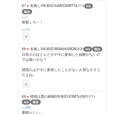
67
名無し
5年前
ID:kxMDQ5MTQ(1/1)
NG
報告
>>1
射殺しろ～！
>>71
0
68
名無し
5年前
ID:M0MzA3NDA(2/2)
NG
報告
日本人のほとんどがデモに参加した経験がないの
では無いかな？
韓国人はデモに参加したことがない人居なさそう
だよね。
0
69
韓国は悪の枢軸
5年前
ID:E3MTczNjY(1/1)
NG
報告
>>55
素晴らしい。