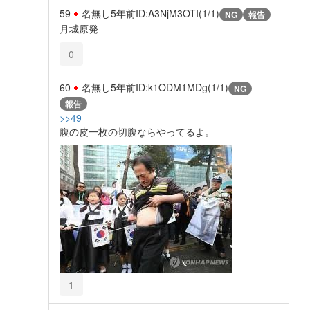
59
名無し
5年前
ID:A3NjM3OTI(1/1)
NG
報告
月城原発
0
60
名無し
5年前
ID:k1ODM1MDg(1/1)
NG
報告
>>49
腹の皮一枚の切腹ならやってるよ。
1