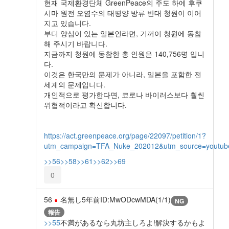
현재 국제환경단체 GreenPeace의 주도 하에 후쿠
시마 원전 오염수의 태평양 방류 반대 청원이 이어
지고 있습니다.
부디 양심이 있는 일본인라면, 기꺼이 청원에 동참
해 주시기 바랍니다.
지금까지 청원에 동참한 총 인원은 140,756명 입니
다.
이것은 한국만의 문제가 아니라, 일본을 포함한 전
세계의 문제입니다.
개인적으로 평가한다면, 코로나 바이러스보다 훨씬
위협적이라고 확신합니다.
https://act.greenpeace.org/page/22097/petition/1?
utm_campaign=TFA_Nuke_202012&utm_source=you
>>56
>>58
>>61
>>62
>>69
0
56
名無し
5年前
ID:MwODcwMDA(1/1)
NG
報告
>>55
不満があるなら丸坊主しろよ!解決するかもよ