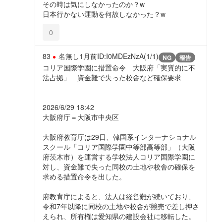
その時は気にしなかったのか？w
日本行かない運動を何故しなかった？w
0
83
名無し
1月前
ID:I0MDEzNzA(1/1)
NG
報告
コリア国際学園に措置命令 大阪府「実質的に不
法占拠」 資金難で失った校舎など確保要求
2026/6/29 18:42
大阪府庁＝大阪市中央区
大阪府教育庁は29日、韓国系インターナショナル
スクール「コリア国際学園中等部高等部」（大阪
府茨木市）を運営する学校法人コリア国際学園に
対し、資金難で失った同校の土地や校舎の確保を
求める措置命令を出した。
府教育庁によると、法人は経営難が続いており、
令和7年以降に同校の土地や校舎が競売で差し押さ
えられ、所有権は愛知県の建設会社に移転した。