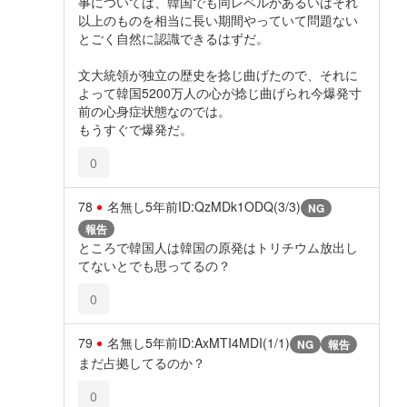
事については、韓国でも同レベルかあるいはそれ
以上のものを相当に長い期間やっていて問題ない
とごく自然に認識できるはずだ。
文大統領が独立の歴史を捻じ曲げたので、それに
よって韓国5200万人の心が捻じ曲げられ今爆発寸
前の心身症状態なのでは。
もうすぐで爆発だ。
0
78
名無し
5年前
ID:QzMDk1ODQ(3/3)
NG
報告
ところで韓国人は韓国の原発はトリチウム放出し
てないとでも思ってるの？
0
79
名無し
5年前
ID:AxMTI4MDI(1/1)
NG
報告
まだ占拠してるのか？
0