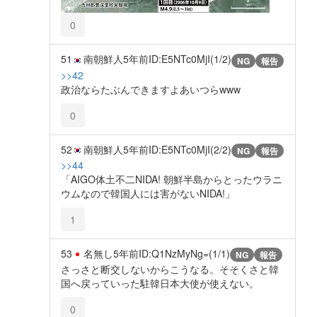
0
51
南朝鮮人
5年前
ID:E5NTc0MjI(1/2)
NG
報告
>>42
政治ならたぶんできますよあいつらwww
0
52
南朝鮮人
5年前
ID:E5NTc0MjI(2/2)
NG
報告
>>44
「AIGO体土不二NIDA! 朝鮮半島からとったウラニ
ウムなので韓国人には害がないNIDA!」
1
53
名無し
5年前
ID:Q1NzMyNg=(1/1)
NG
報告
さっさと断交しないからこうなる。そそくさと韓
国へ戻っていった駐韓日本大使が使えない。
0