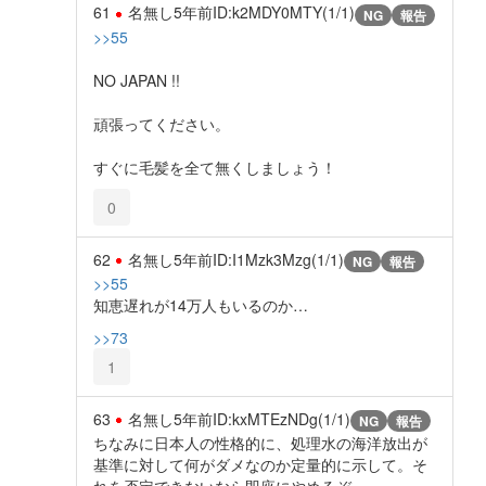
61
名無し
5年前
ID:k2MDY0MTY(1/1)
NG
報告
>>55
NO JAPAN !!
頑張ってください。
すぐに毛髪を全て無くしましょう！
0
62
名無し
5年前
ID:I1Mzk3Mzg(1/1)
NG
報告
>>55
知恵遅れが14万人もいるのか…
>>73
1
63
名無し
5年前
ID:kxMTEzNDg(1/1)
NG
報告
ちなみに日本人の性格的に、処理水の海洋放出が
基準に対して何がダメなのか定量的に示して。そ