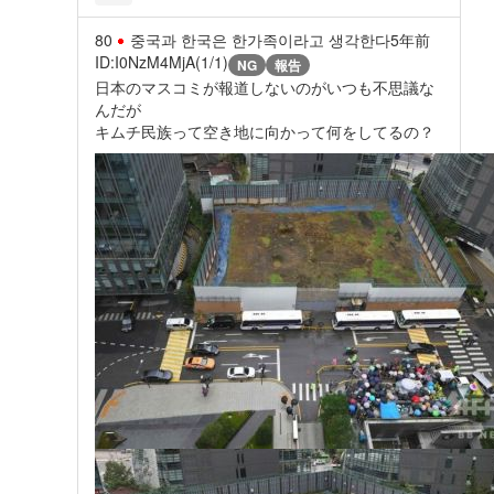
80
중국과 한국은 한가족이라고 생각한다
5年前
ID:I0NzM4MjA(1/1)
NG
報告
日本のマスコミが報道しないのがいつも不思議な
んだが
キムチ民族って空き地に向かって何をしてるの？