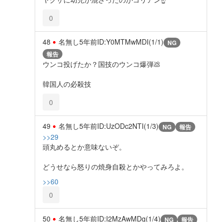
0
48
名無し
5年前
ID:Y0MTMwMDI(1/1)
NG
報告
ウンコ投げたか？国技のウンコ爆弾💩
韓国人の必殺技
0
49
名無し
5年前
ID:UzODc2NTI(1/3)
NG
報告
>>29
頭丸めるとか意味ないぞ。
どうせなら怒りの焼身自殺とかやってみろよ。
>>60
0
50
名無し
5年前
ID:I2MzAwMDg(1/4)
NG
報告