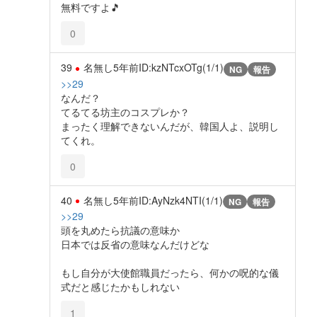
無料ですよ🎵
0
39
名無し
5年前
ID:kzNTcxOTg(1/1)
NG
報告
>>29
なんだ？
てるてる坊主のコスプレか？
まったく理解できないんだが、韓国人よ、説明し
てくれ。
0
40
名無し
5年前
ID:AyNzk4NTI(1/1)
NG
報告
>>29
頭を丸めたら抗議の意味か
日本では反省の意味なんだけどな
もし自分が大使館職員だったら、何かの呪的な儀
式だと感じたかもしれない
1