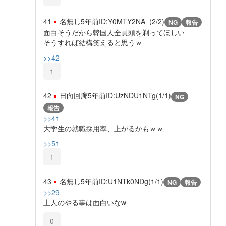
41
名無し
5年前
ID:Y0MTY2NA=(2/2)
NG
報告
面白そうだから韓国人全員頭を剃ってほしい
そうすれば結構笑えると思うｗ
>>42
1
42
日向回廊
5年前
ID:UzNDU1NTg(1/1)
NG
報告
>>41
大学生の就職採用率、上がるかもｗｗ
>>51
1
43
名無し
5年前
ID:U1NTk0NDg(1/1)
NG
報告
>>29
土人のやる事は面白いなw
0