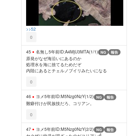
>>52
0
45
名無し
5年前
ID:A4MjU3MTA(1/1)
NG
報告
原発がなぜ海沿いにあるのか
処理水を海に捨てるためだぞ
内陸にあるとチェルノブイリみたいになる
0
46
ヨメ
5年前
ID:M5Nzg0NzY(1/2)
NG
報告
難癖付けが民族技だろ、コリアン。
0
47
ヨメ
5年前
ID:M5Nzg0NzY(2/2)
NG
報告
ヤクザに幼児が混ざったのがコリアン☝️