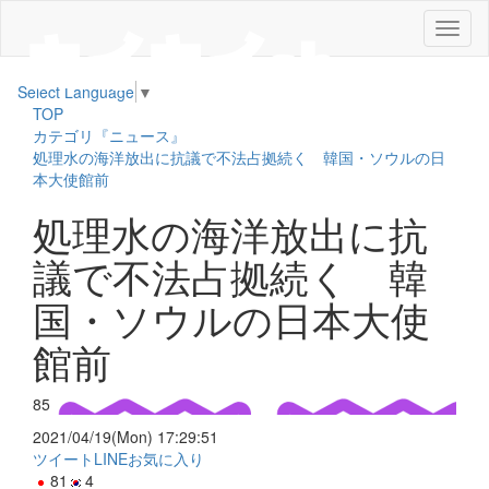
メ
ニ
ュ
Select Language
▼
ー
TOP
カテゴリ『ニュース』
処理水の海洋放出に抗議で不法占拠続く 韓国・ソウルの日
本大使館前
処理水の海洋放出に抗
議で不法占拠続く 韓
国・ソウルの日本大使
館前
85
2021/04/19(Mon) 17:29:51
ツイート
LINE
お気に入り
81
4