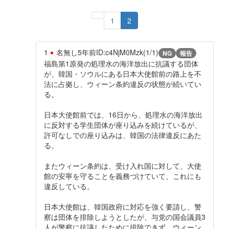
1
2
1
名無し
5年前
ID:c4NjM0Mzk(1/1)
NG
報告
福島第1原発の処理水の海洋放出に抗議する団体
が、韓国・ソウルにある日本大使館前の路上を不
法に占拠し、ウィーン条約違反の状態が続いてい
る。
日本大使館前では、16日から、処理水の海洋放出
に反対する学生団体が座り込みを続けているが、
許可なしでの座り込みは、韓国の法律違反にあた
る。
またウィーン条約は、受け入れ国に対して、大使
館の安寧を守ることを義務づけていて、これにも
違反している。
日本大使館は、韓国政府に対応を強く要請し、警
察は団体を排除しようとしたが、与党の国会議員3
人が警察に抗議したために排除できず、ウィーン