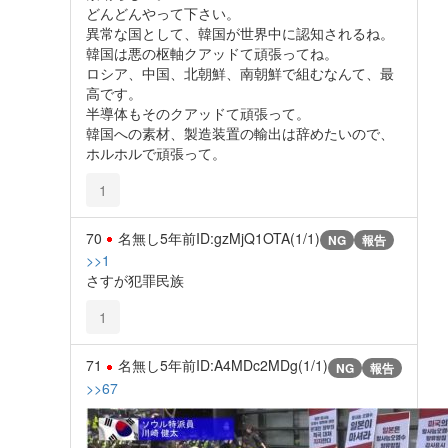
どんどんやって下さい。
異常な国として、韓国が世界中に認知されるね。
韓国は悪の枢軸クアッドて頑張ってね。
ロシア、中国、北朝鮮、南朝鮮で組むなんて、最
高です。
半導体もそのクアッドて頑張って。
韓国への素材、製造装置の輸出は辞めたいので、
ホルホルで頑張って。
1
70
名無し
5年前
ID:gzMjQ1OTA(1/1)
NG
報告
>>1
さすが犯罪民族
1
71
名無し
5年前
ID:A4MDc2MDg(1/1)
NG
報告
>>67