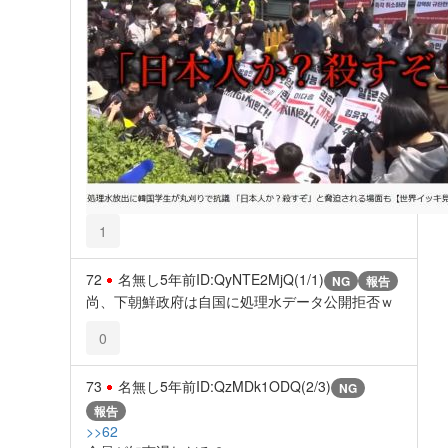
1
72
名無し
5年前
ID:QyNTE2MjQ(1/1)
NG
報告
尚、下朝鮮政府は自国に処理水データ公開拒否ｗ
0
73
名無し
5年前
ID:QzMDk1ODQ(2/3)
NG
報告
>>62