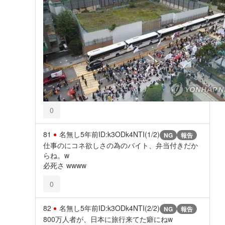
0
81
名無し
5年前
ID:k3ODk4NTI(1/2)
NG
報告
仕事のにコネ欲しさの為のバイト、弁当付きだか
らね。w
必死さ wwww
0
82
名無し
5年前
ID:k3ODk4NTI(2/2)
NG
報告
800万人者が、日本に旅行来てた癖にねw