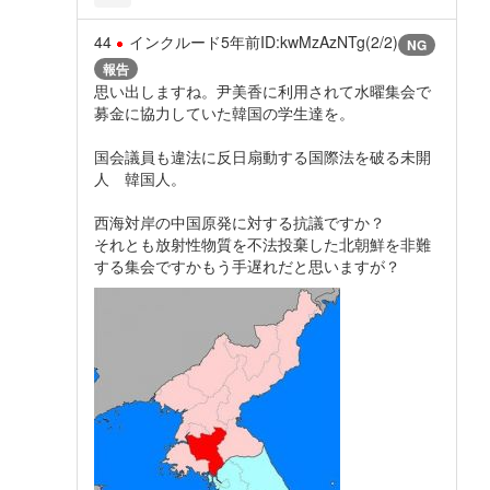
44
インクルード
5年前
ID:kwMzAzNTg(2/2)
NG
報告
思い出しますね。尹美香に利用されて水曜集会で
募金に協力していた韓国の学生達を。
国会議員も違法に反日扇動する国際法を破る未開
人 韓国人。
西海対岸の中国原発に対する抗議ですか？
それとも放射性物質を不法投棄した北朝鮮を非難
する集会ですかもう手遅れだと思いますが？