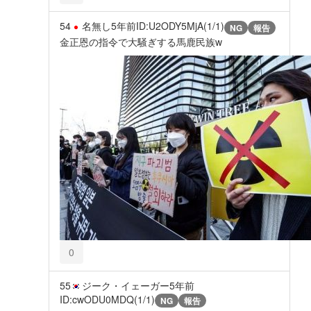
54
名無し
5年前
ID:U2ODY5MjA(1/1)
NG
報告
金正恩の指令で大騒ぎする馬鹿民族w
0
55
ジーク・イェーガー
5年前
ID:cwODU0MDQ(1/1)
NG
報告