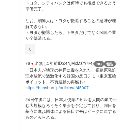
トヨタ、シティバンクは何時でも撤退できるよう
準備完了。
なお、朝鮮人はトヨタが撤退することの意味が理
解できない。
トヨタが撤退したら、トヨタだけでなく関連企業
が全部潰れる。
0
76
名無し
5年前
ID:c4NjMxMzY(4/4)
NG
報告
「日本人が地球の井戸に毒を入れた」福島原発処
理水放流で過激化する韓国の反日デモ〈東京五輪
ボイコット、不買運動の再燃も〉
https://bunshun.jp/articles/-/45007
24日午後には、日本大使館のビルを人間の鎖で囲
む大規模なろうそく集会を予定しており、同日を
基点に進歩団体による反日デモはピークに達する
ものとみられる。