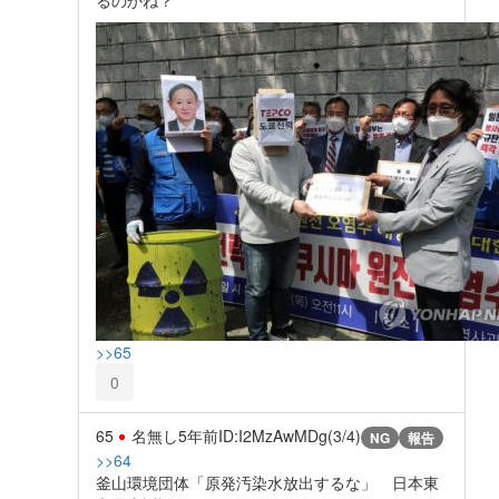
>>65
0
65
名無し
5年前
ID:I2MzAwMDg(3/4)
NG
報告
>>64
釜山環境団体「原発汚染水放出するな」 日本東