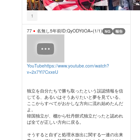
1
77
名無し
5年前
ID:QyODY0OA=(1/1)
NG
報告
YouTube
https://www.youtube.com/watch?
v=2x7Yi7CxxeU
独立を自分たちで勝ち取ったという誤認情報を信
じてる、あるいはそうありたいと夢を見ている、
ここからすべてがおかしな方向に流れ始めたんだ
よ。
韓国独立が、棚から牡丹餅式独立だったと認めれ
ば全てが正しい方向に戻る。
そうすると自ずと処理水放出に関する一連の出来