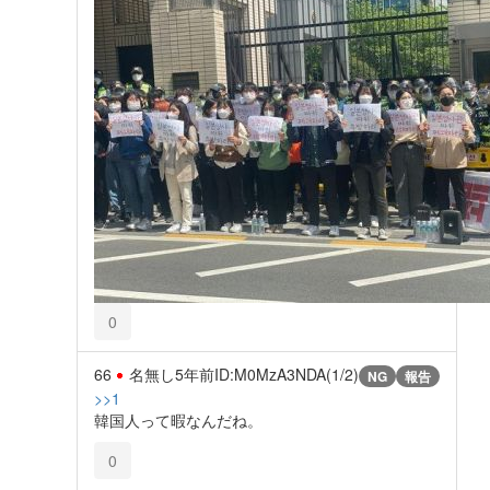
0
66
名無し
5年前
ID:M0MzA3NDA(1/2)
NG
報告
>>1
韓国人って暇なんだね。
0