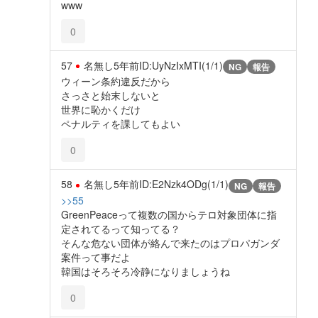
www
0
57
名無し
5年前
ID:UyNzIxMTI(1/1)
NG
報告
ウィーン条約違反だから
さっさと始末しないと
世界に恥かくだけ
ペナルティを課してもよい
0
58
名無し
5年前
ID:E2Nzk4ODg(1/1)
NG
報告
>>55
GreenPeaceって複数の国からテロ対象団体に指
定されてるって知ってる？
そんな危ない団体が絡んで来たのはプロパガンダ
案件って事だよ
韓国はそろそろ冷静になりましょうね
0