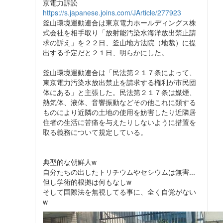
京電力訴訟
https://s.japanese.joins.com/JArticle/277923
釜山環境運動連合は東京電力ホールディングス株
式会社を相手取り「放射能汚染水海洋放出禁止請
求の訴え」を２２日、釜山地方法院（地裁）に提
出する予定だと２１日、明らかにした。
釜山環境運動連合は「民法第２１７条によって、
東京電力汚染水放出禁止を請求する権利が市民団
体にある」と主張した。民法第２１７条は媒煙、
熱気体、液体、音響振動などその他これに類する
ものにより近隣の土地の使用を妨害したり近隣居
住者の生活に苦痛を与えたりしないように措置を
取る義務について規定している。
典型的な朝鮮人w
自分たちの出したトリチウムやセシウムは無害...
但し学術的根拠は何もなしw
そして国際法を無視してる事に、全く自覚がない
w