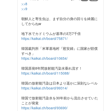
>>8
>>9
朝鮮人と寄生虫は、まず自分の身の回りを綺麗に
してからねw
地下水でカドミウムが基準の3万7千倍
https://kaikai.ch/board/75871/
韓国裁判所「米軍基地村『慰安婦』に国家が賠償
すべき」
https://kaikai.ch/board/10654/
韓国原発8年間放射能汚染水垂れ流す！
https://kaikai.ch/board/115088/
韓国の放射能汚染は日本より遥かに深刻なレベル
https://kaikai.ch/board/99314/
韓国で放射能汚染水を30年前から流出させていた
ことが発覚
https://kaikai.ch/board/93690/