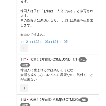
ます。
韓国人は子に「お前は主人公である」と教育され
ます。
その傲慢さは悪徳となり、しばしば悪役を生み出
します。
面白いですよね。
>>121
>>122
>>123
>>124
>>125
0
117
名無し
2年前
ID:Q3MzU3NDI(1/1)
NG
報告
韓国人に生まれるのは楽しそうだなー
会話も成立しないレベルに馬鹿なのに気付くこと
が出来ない
1
118
名無し
2年前
ID:M3MjM3OTM(2/2)
NG
報告