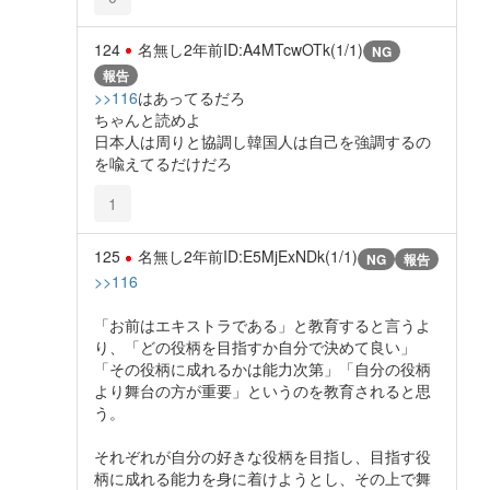
124
名無し
2年前
ID:A4MTcwOTk(1/1)
NG
報告
>>116
はあってるだろ
ちゃんと読めよ
日本人は周りと協調し韓国人は自己を強調するの
を喩えてるだけだろ
1
125
名無し
2年前
ID:E5MjExNDk(1/1)
NG
報告
>>116
「お前はエキストラである」と教育すると言うよ
り、「どの役柄を目指すか自分で決めて良い」
「その役柄に成れるかは能力次第」「自分の役柄
より舞台の方が重要」というのを教育されると思
う。
それぞれが自分の好きな役柄を目指し、目指す役
柄に成れる能力を身に着けようとし、その上で舞