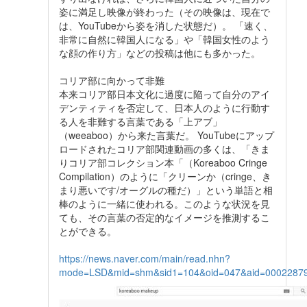
姿に満足し映像が終わった（その映像は、現在で
は、YouTubeから姿を消した状態だ）。 「速く、
非常に自然に韓国人になる」や「韓国女性のよう
な顔の作り方」などの投稿は他にも多かった。
コリア部に向かって非難
本来コリア部日本文化に過度に陥って自分のアイ
デンティティを否定して、日本人のように行動す
る人を非難する言葉である「上アブ」
（weeaboo）から来た言葉だ。 YouTubeにアップ
ロードされたコリア部関連動画の多くは、「きま
りコリア部コレクション本「（Koreaboo Cringe
Compilation）のように「クリーンか（cringe、き
まり悪いです/オーグルの種だ）」という単語と相
棒のように一緒に使われる。このような状況を見
ても、その言葉の否定的なイメージを推測するこ
とができる。
https://news.naver.com/main/read.nhn?
mode=LSD&mid=shm&sid1=104&oid=047&aid=0002287