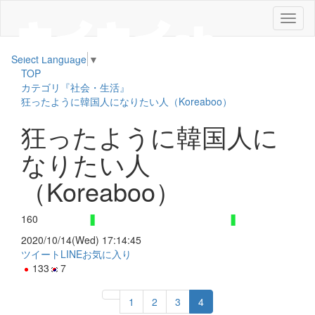
メ
ニ
ュ
Select Language
▼
ー
TOP
カテゴリ『社会・生活』
狂ったように韓国人になりたい人（Koreaboo）
狂ったように韓国人に
なりたい人
（Koreaboo）
160
2020/10/14(Wed) 17:14:45
ツイート
LINE
お気に入り
133
7
1
2
3
4