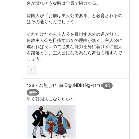
台が壊れそうな時は全員で協力する。
韓国人が「お前は主人公である」と教育されるの
はその通りなんでしょう。
それだけだから主人公を目指す以外の道が無く、
何故主人公を目指すのかの理由が無く、主人公に
成れれば良いので必要な能力を身に着けずに他人
を蹴落とし、主人公になる為なら舞台も壊すんで
しょう。
1
126
名無し
1年前
ID:g0NDk1Ng=(1/1)
NG
報告
早く韓国人になりたい〜