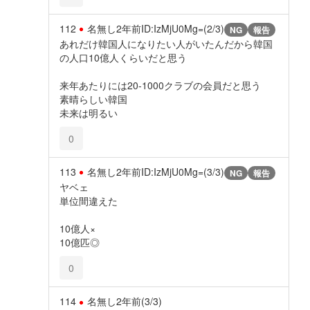
112
名無し
2年前
ID:IzMjU0Mg=(2/3)
NG
報告
あれだけ韓国人になりたい人がいたんだから韓国
の人口10億人くらいだと思う
来年あたりには20-1000クラブの会員だと思う
素晴らしい韓国
未来は明るい
0
113
名無し
2年前
ID:IzMjU0Mg=(3/3)
NG
報告
ヤベェ
単位間違えた
10億人×
10億匹◎
0
114
名無し
2年前
(3/3)