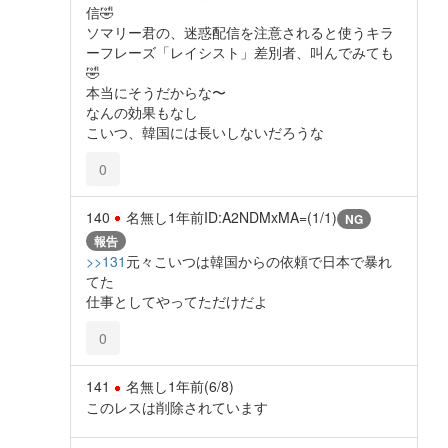
信🤣
ソマリー君の、迷惑配信を注意されると使うキラ
ーフレーズ「レイシスト」差別者、叫んでみても
🤣
本当にそうだからな〜
なんの効果もなし
こいつ、韓国には長いしないだろうな
0
140
名無し
1年前
ID:A2NDMxMA=(1/1)
NG
報告
>>131
元々こいつは韓国からの依頼で日本で暴れ
てた
仕事としてやってただけだよ
0
141
名無し
1年前
(6/8)
このレスは削除されています