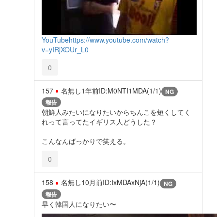
YouTube
https://www.youtube.com/watch?
v=yIRjXOUr_L0
0
157
名無し
1年前
ID:M0NTI1MDA(1/1)
NG
報告
朝鮮人みたいになりたいからちんこを短くしてく
れって言ってたイギリス人どうした？
こんなんばっかりで笑える。
0
158
名無し
10月前
ID:IxMDAxNjA(1/1)
NG
報告
早く韓国人になりたい〜