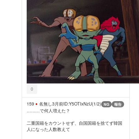
0
159
名無し
3月前
ID:Y5OTIxNzU(1/2)
NG
報告
………で何人増えた？
二重国籍をカウントせず、自国国籍を捨てず韓国
人になった人数教えて