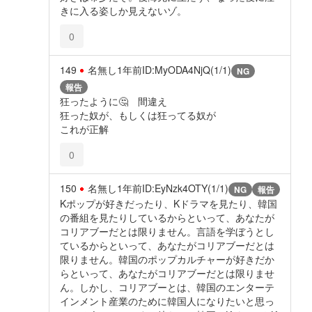
きに入る姿しか見えないゾ。
0
149
名無し
1年前
ID:MyODA4NjQ(1/1)
NG
報告
狂ったように🤔 間違え
狂った奴が、もしくは狂ってる奴が
これが正解
0
150
名無し
1年前
ID:EyNzk4OTY(1/1)
NG
報告
Kポップが好きだったり、Kドラマを見たり、韓国
の番組を見たりしているからといって、あなたが
コリアブーだとは限りません。言語を学ぼうとし
ているからといって、あなたがコリアブーだとは
限りません。韓国のポップカルチャーが好きだか
らといって、あなたがコリアブーだとは限りませ
ん。しかし、コリアブーとは、韓国のエンターテ
インメント産業のために韓国人になりたいと思っ