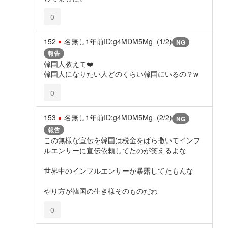
0
152
名無し
1年前
ID:g4MDM5Mg=(1/2)
NG
報告
韓国人教えて❤️
韓国人になりたい人どのくらい韓国にいるの？w
0
153
名無し
1年前
ID:g4MDM5Mg=(2/2)
NG
報告
この無様な宣伝を韓国は税金をばら撒いてインフ
ルエンサーに宣伝依頼してたのが笑えるよな
世界中のインフルエンサーが暴露してたもんな
やり方が韓国の生き様そのものだわ
0