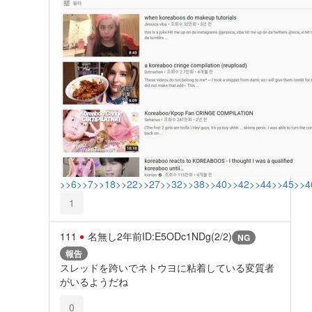
>>6
>>7
>>18
>>22
>>27
>>32
>>38
>>40
>>42
>>44
>>45
>>4
1
111
名無し
2年前
ID:E5ODc1NDg(2/2)
NG
報告
スレッドを跨いでネトウヨに粘着している変質者
がいるようだね
0