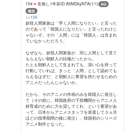
154
名無し
1年前
ID:A5MDkyNTA(1/1)
NG
報告
>>126
妖怪人間家族は「早く人間になりたい」と言った
のであって「韓国人になりたい」と言ったわけじ
ゃないぞ。その「人間」には「韓国人」は含まれ
ていなかっただろう。
なぜなら、妖怪人間家族が、同じ人間として見て
もらえない朝鮮人の比喩だったから。
たとえ朝鮮人として生まれても、清い心を持って
行動していれば、きっと「人間」として認めても
らえるはずだ、と朝鮮人に希望を持たせるための
アニメだったんじゃないか。
だから、そのアニメの作画のみを韓国人に発注し
て（その前に、韓国政府の下部機関からアニメ人
材育成のために力を貸してくれ、という要望があ
って、日本からアニメスタッフを派遣して３ヵ月
ほどの指導期間の後に発注）、韓国初のシリーズ
アニメ制作となった。