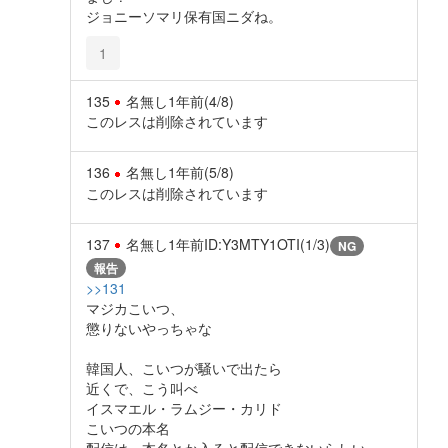
ジョニーソマリ保有国ニダね。
1
135
名無し
1年前
(4/8)
このレスは削除されています
136
名無し
1年前
(5/8)
このレスは削除されています
137
名無し
1年前
ID:Y3MTY1OTI(1/3)
NG
報告
>>131
マジカこいつ、
懲りないやっちゃな
韓国人、こいつが騒いで出たら
近くで、こう叫べ
イスマエル・ラムジー・カリド
こいつの本名