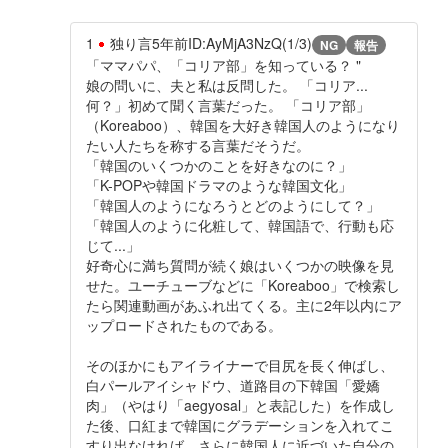
1
独り言
5年前
ID:AyMjA3NzQ(1/3)
NG
報告
「ママパパ、「コリア部」を知っている？ "
娘の問いに、夫と私は反問した。 「コリア...
何？」初めて聞く言葉だった。 「コリア部」
（Koreaboo）、韓国を大好き韓国人のようになり
たい人たちを称する言葉だそうだ。
「韓国のいくつかのことを好きなのに？」
「K-POPや韓国ドラマのような韓国文化」
「韓国人のようになろうとどのようにして？」
「韓国人のように化粧して、韓国語で、行動も応
じて...」
好奇心に満ち質問が続く娘はいくつかの映像を見
せた。ユーチューブなどに「Koreaboo」で検索し
たら関連動画があふれ出てくる。主に2年以内にア
ップロードされたものである。
そのほかにもアイライナーで目尻を長く伸ばし、
白パールアイシャドウ、道路目の下韓国「愛嬌
肉」（やはり「aegyosal」と表記した）を作成し
た後、口紅まで韓国にグラデーションを入れてこ
すり出なければ、さらに韓国人に近づいた自分の