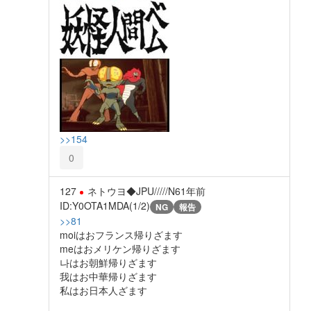
>>154
0
127
ネトウヨ◆JPU/////N6
1年前
ID:Y0OTA1MDA(1/2)
NG
報告
>>81
moiはおフランス帰りざます
meはおメリケン帰りざます
나はお朝鮮帰りざます
我はお中華帰りざます
私はお日本人ざます