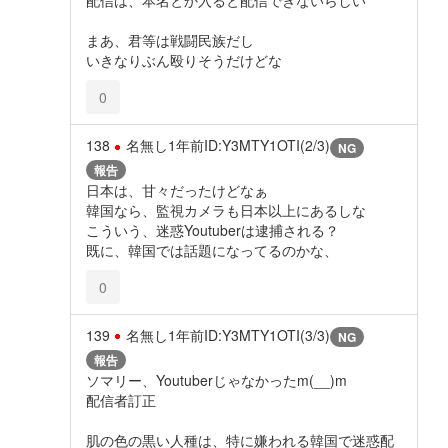
配信は、本名とか入ると配信できないらしい
まあ、君等は戦闘民族だし
いきなりぶん殴りそうだけどな
0
138
名無し
1年前
ID:Y3MTY1OTI(2/3)
NG
報告
日本は、甘々だったけどなぁ
韓国なら、監視カメラも日本以上にあるしな
こういう、迷惑Youtuberは逮捕される？
既に、韓国では話題になってるのかな、
0
139
名無し
1年前
ID:Y3MTY1OTI(3/3)
NG
報告
ソマリー、Youtuberじゃなかったm(__)m
配信者訂正
肌の色の黒い人種は、特に嫌われる韓国で迷惑配