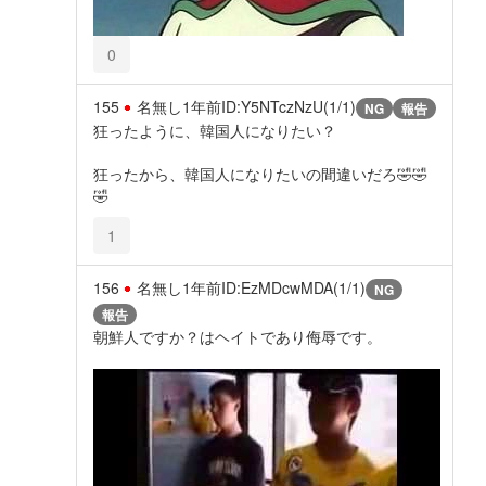
0
155
名無し
1年前
ID:Y5NTczNzU(1/1)
NG
報告
狂ったように、韓国人になりたい？
狂ったから、韓国人になりたいの間違いだろ🤣🤣
🤣
1
156
名無し
1年前
ID:EzMDcwMDA(1/1)
NG
報告
朝鮮人ですか？はヘイトであり侮辱です。