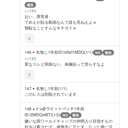
報告
>>143
おい、障害者
てめえが貼る動画なんて誰も見ねえよｗ
無駄なことすんなキチガイｗ
2
146
名無し
1年前
ID:IxNzI1MDQ(1/1)
NG
報告
>>143
変なスレと関係ない、画像貼って荒らすなよ
3
147
名無し
1年前
(1/1)
このレスは削除されています
148
ﾓｰﾑ@ラビットパンチ
1年前
ID:I2MDQxMTI(1/2)
NG
報告
嫌いな国ワールドチャンプの仲間入り目指すもの
好きは希少だぞ。後悔先に立たず、なった後に泣