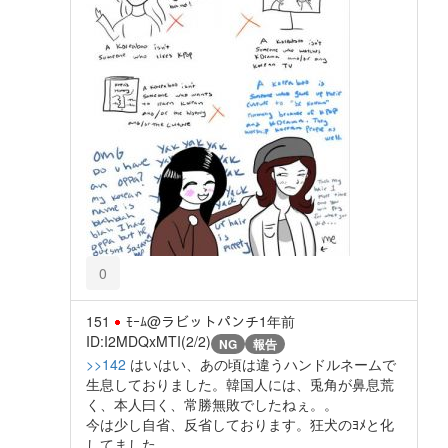
0
151
ﾓｰﾑ@ラビットパンチ
1年前
ID:I2MDQxMTI(2/2)
NG
報告
>>142
はいはい、あの頃は違うハンドルネームで
生息しておりました。韓国人には、兎角が鼻息荒
く、本人曰く、常勝無敗でしたねぇ。。
今は少し自省、反省しております。狂犬のﾖﾒと化
してました。