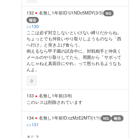
132
名無し
1年前
ID:U1NDc5MDY(3/3)
NG
報告
>>130
ここは必ず対立しないといけない縛りだからね。
ちょっとでも仲良いやり取りしようものなら「西
へ行け」と突き上げ食らう。
例えるなら甲子園の試合中に、対戦相手と仲良く
メールのやり取りしてたら、周囲から「サボって
んじゃねえ真面目にやれ」って怒られるようなも
んよ。
0
133
名無し
1年前
(3/8)
このレスは削除されています
134
名無し
1年前
ID:czMzE2MTI(1/1)
NG
報告
>>131
まじ？