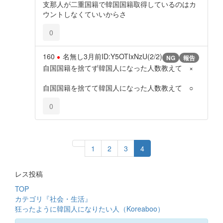
支那人が二重国籍で韓国国籍取得しているのはカ
ウントしなくていいからさ
0
160
名無し
3月前
ID:Y5OTIxNzU(2/2)
NG
報告
自国国籍を捨てず韓国人になった人数教えて ×
自国国籍を捨てて韓国人になった人数教えて ○
0
1
2
3
4
レス投稿
TOP
カテゴリ『社会・生活』
狂ったように韓国人になりたい人（Koreaboo）