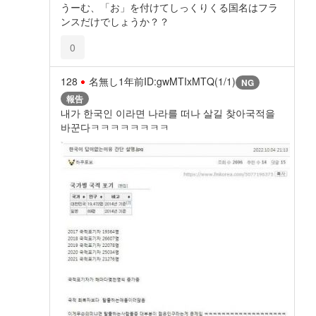
うーむ、「お」を付けてしっくりくる国名はフラ
ンスだけでしょうか？？
0
128
名無し
1年前
ID:gwMTIxMTQ(1/1)
NG
報告
내가 한국인 이라면 나라를 떠나 살길 찾아국적을
바꾼다ㅋㅋㅋㅋㅋㅋㅋㅋ