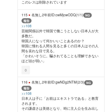
このレスは削除されています
115
名無し
2年前
ID:cwMjcwODQ(1/1)
NG
報告
>>108
芸能関係以外で韓国で働こうとしない日本人が大
多数だ。
韓国人になって何かいいことあるのか？
韓国に憧れる人間を見ると多くの日本人はその人
間を哀れな目で見る。
「かわいそうに。騙されてることも理解できない
ほど頭が弱い」
0
116
名無し
2年前
ID:gwNDg2NTM(2/3)
NG
報告
>>108
日本人は子に「お前はエキストラである」と教育
されます。
その謙虚さは美徳となり、時に主人公を生み出し