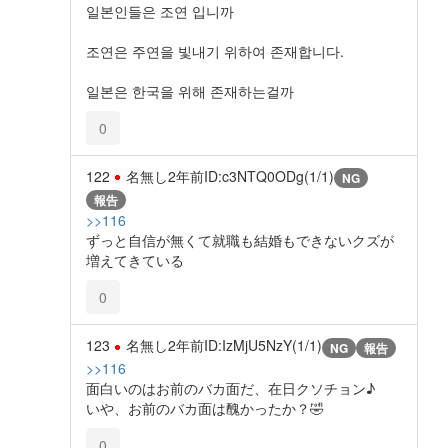
일본인들은 조연 입니까
조연은 주연을 빛내기 위하여 존재합니다.
일본은 한국을 위해 존재하는걸까
0
122
名無し
2年前
ID:c3NTQ0ODg(1/1)
NG
報告
>>116
ずっと自信が無くて就職も結婚もできないクズが
増えてきている
0
123
名無し
2年前
ID:IzMjU5NzY(1/1)
NG
報告
>>116
面白いのはお前のバカ面だ、在日クソチョン♪
いや、お前のバカ面は醜かったか？🤣
0