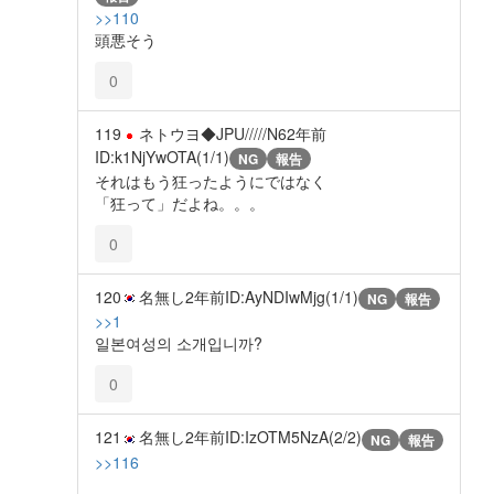
>>110
頭悪そう
0
119
ネトウヨ◆JPU/////N6
2年前
ID:k1NjYwOTA(1/1)
NG
報告
それはもう狂ったようにではなく
「狂って」だよね。。。
0
120
名無し
2年前
ID:AyNDIwMjg(1/1)
NG
報告
>>1
일본여성의 소개입니까?
0
121
名無し
2年前
ID:IzOTM5NzA(2/2)
NG
報告
>>116