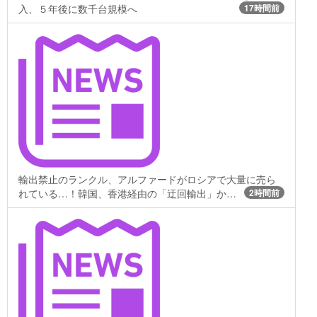
入、５年後に数千台規模へ
17時間前
輸出禁止のランクル、アルファードがロシアで大量に売ら
れている…！韓国、香港経由の「迂回輸出」か…
2時間前