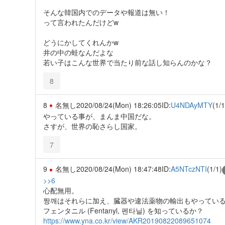
そんな韓国内でのデータや報道は無い！
って言われたんだけどw
どうにかしてくれんかw
井の中の蛙なんだよな
若い子はこんな世界で当たり前な話し知らんのかな？
8
8
名無し
2020/08/24(Mon) 18:26:05
ID:
U4NDAyMTY
(1/1
やっている事が、まんま中国だな。
さすが、世界の恥さらし国家。
7
9
名無し
2020/08/24(Mon) 18:47:48
ID:
A5NTczNTI
(1/1)
>>6
心配無用。
짱깨はそれらに加え、臓器や違法薬物の輸出もやってい
フェンタニル (Fentanyl, 펜타닐) を知っているか？
https://www.yna.co.kr/view/AKR20190822089651074