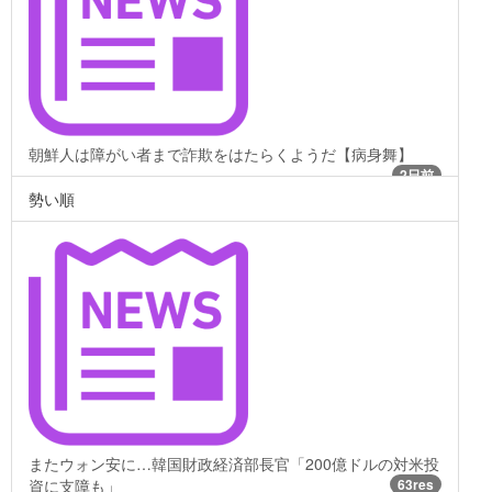
朝鮮人は障がい者まで詐欺をはたらくようだ【病身舞】
2日前
勢い順
またウォン安に…韓国財政経済部長官「200億ドルの対米投
資に支障も」
63res