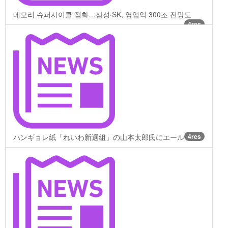
메모리 슈퍼사이클 점화…삼성·SK, 영업익 300조 전망도
4res
ハンギョレ紙「れいわ新選組」の山本太郎氏にエール
4res