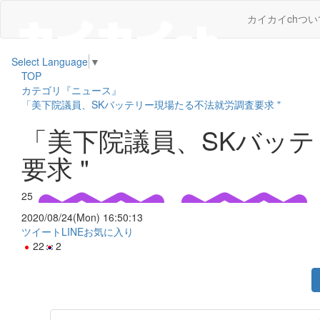
カイカイchつい
Select Language
▼
TOP
カテゴリ『ニュース』
「美下院議員、SKバッテリー現場たる不法就労調査要求 "
「美下院議員、SKバッ
要求 "
25
2020/08/24(Mon) 16:50:13
ツイート
LINE
お気に入り
22
2