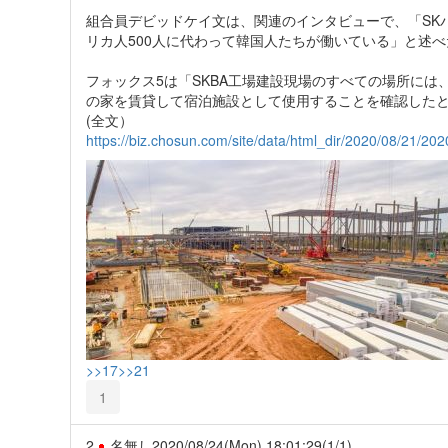
組合員デビッドケイ文は、関連のインタビューで、「SK
リカ人500人に代わって韓国人たちが働いている」と述べ
フォックス5は「SKBA工場建設現場のすべての場所に
の家を賃貸して宿泊施設として使用することを確認した
(全文）
https://biz.chosun.com/site/data/html_dir/2020/08/21/2
>>17
>>21
1
2
名無し
2020/08/24(Mon) 18:01:29
(1/1)