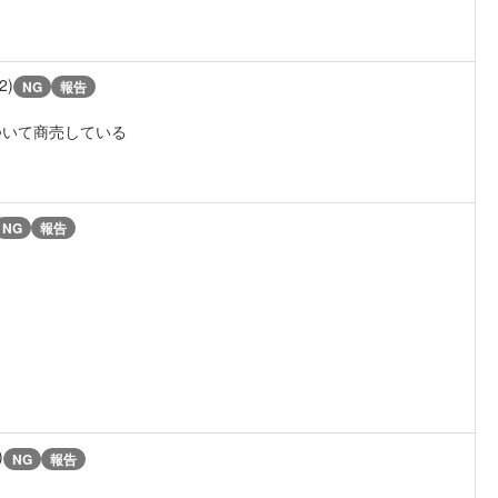
2)
NG
報告
ついて商売している
NG
報告
)
NG
報告