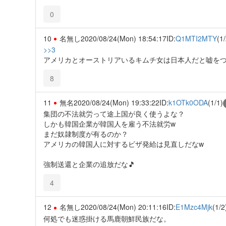
0
10
名無し
2020/08/24(Mon) 18:54:17
ID:
Q1MTI2MTY
(1/
>>3
アメリカとオーストリアいるキムチ女は日本人だと嘘を
8
11
無名
2020/08/24(Mon) 19:33:22
ID:
k1OTk0ODA
(1/1)
集団の不法就労って途上国が良く使うよな？
しかも韓国企業が韓国人を雇う不法就労w
まだ奴隷制度が有るのか？
アメリカの韓国人に対するビザ発給は見直しだなw
強制送還と企業の追放だな🎵
4
12
名無し
2020/08/24(Mon) 20:11:16
ID:
E1Mzc4Mjk
(1/2
何処でも迷惑掛ける馬鹿朝鮮民族だな。