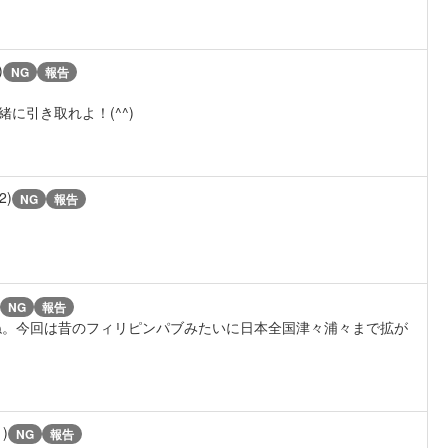
)
NG
報告
に引き取れよ！(^^)
2)
NG
報告
NG
報告
ね。今回は昔のフィリピンパブみたいに日本全国津々浦々まで拡が
1)
NG
報告