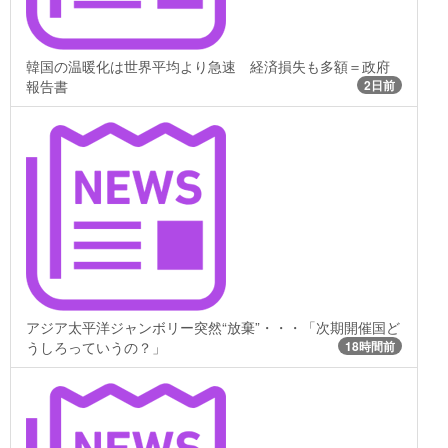
韓国の温暖化は世界平均より急速 経済損失も多額＝政府
報告書
2日前
アジア太平洋ジャンボリー突然“放棄”・・・「次期開催国ど
うしろっていうの？」
18時間前