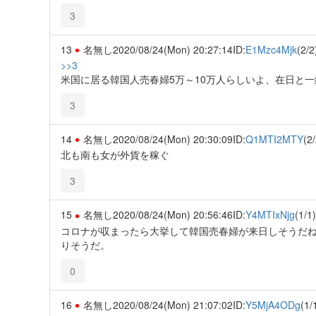
3
13
名無し
2020/08/24(Mon) 20:27:14
ID:
E1Mzc4Mjk
(2/2
>>3
米国に居る韓国人売春婦5万～10万人らしいよ、在日と一緒
3
14
名無し
2020/08/24(Mon) 20:30:09
ID:
Q1MTI2MTY
(2/
北も南も女が外貨を稼ぐ
3
15
名無し
2020/08/24(Mon) 20:56:46
ID:
Y4MTIxNjg
(1/1)
コロナが収まったら大挙して韓国売春婦が来日しそうだ
りそうだ。
0
16
名無し
2020/08/24(Mon) 21:07:02
ID:
Y5MjA4ODg
(1/