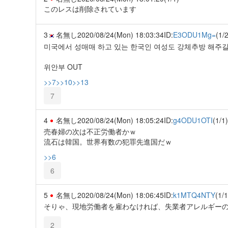
このレスは削除されています
3
名無し
2020/08/24(Mon) 18:03:34
ID:
E3ODU1Mg=
(1/2
미국에서 성매매 하고 있는 한국인 여성도 강체추방 해주길 
위안부 OUT
>>7
>>10
>>13
7
4
名無し
2020/08/24(Mon) 18:05:24
ID:
g4ODU1OTI
(1/1)
売春婦の次は不正労働者かｗ
流石は韓国。世界有数の犯罪先進国だｗ
>>6
6
5
名無し
2020/08/24(Mon) 18:06:45
ID:
k1MTQ4NTY
(1/1
そりゃ、現地労働者を雇わなければ、失業者アレルギーのア
2