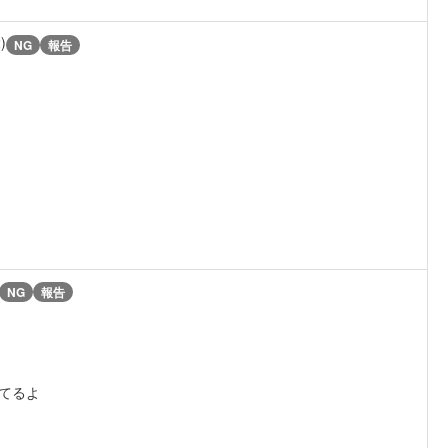
)
NG
報告
NG
報告
てるよ