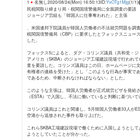
1
名無し
2020/08/24(Mon) 16:50:13
ID:
YxOTg1Mjg
(1/1)
民税関取り締まり局・税関国境警備局に全面調査の要請
ジョージア労組も「韓国人に仕事奪われた」と主張
、米国連邦下院議員が韓国人労働者の不法就労問題を調査
税関国境警備局（CBP）に要求したとフォックスニュー
した。
フォックス5によると、ダグ・コリンズ議員（共和党・ジ
アメリカ（SKBA）のジョージア工場建設現場で行われて
査を要請した。コリンズ議員はこの日、ホームページに
有権者の連絡を受けた」とし「このような行為が事実で
であるため、中断されなければならない」とした。
このような主張は、韓国人労働者が正式就労ビザを発給
（ESTA）で入国し、不法に働いていると判断に基づいて
コリンズ議員はこれと関連し、5月韓国人労働者33人がE
空港から追放された事件も取り上げた。
これらSKBA工場建設現場で働くために入国しようとし
ようとしていたことが分かった。