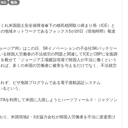
NG
報告
くれ米国国土安全保障省傘下の移民税関取り締まり局（ICE）と
スの地域ネットワークであるフォックス5が20日（現地時間）報道
ョージア州）はこの日、SKイノベーションの子会社SKバッテリー
いる韓国人労働者の不法就労の問題と関連してICEとCBPに全面調
文を載せて「ジョージア工場建設現場で韓国人が不法に働くという
あれば、多くの米国の労働者に被害を与えるだけでなく、不法就労
されず、ビザ免除プログラムである電子渡航認証システム
いるという。
STAを利用して米国に入国しようとハーツフィールド・ジャクソン
ており、米国現地2・3次協力会社が韓国人労働者を不法に派遣受け