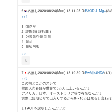
6
名無し
2020/08/24(Mon) 18:11:25
ID:
E3ODU1Mg=
(2/2
>>4
1. 매춘부
2. 詐欺師( 詐欺罪 )
3. 아동음란물 제작
4. 탈세
5. 불법취업
>>9
6
7
名無し
2020/08/24(Mon) 18:19:39
ID:
EwMjk4NDA
(1/1)
>>3
この前どこかのスレで
韓国人売春婦が世界で5万人以上いるんだよ
アメリカ、日本、オーストラリア等で有名なんだよ
実際は短期ビザで出入りするから8〜10万は居ると言われ
とFACTを説明したんだけど