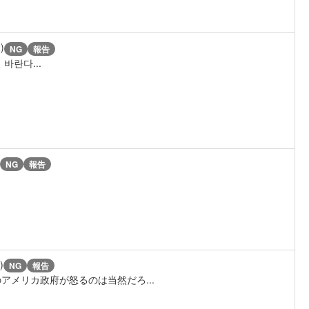
)
NG
報告
바란다...
NG
報告
)
NG
報告
メリカ政府が怒るのは当然だろ...