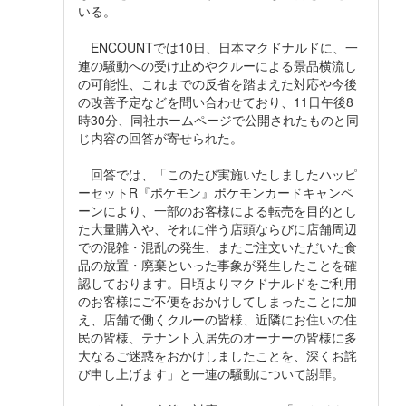
いる。
ENCOUNTでは10日、日本マクドナルドに、一
連の騒動への受け止めやクルーによる景品横流し
の可能性、これまでの反省を踏まえた対応や今後
の改善予定などを問い合わせており、11日午後8
時30分、同社ホームページで公開されたものと同
じ内容の回答が寄せられた。
回答では、「このたび実施いたしましたハッピ
ーセットR『ポケモン』ポケモンカードキャンペ
ーンにより、一部のお客様による転売を目的とし
た大量購入や、それに伴う店頭ならびに店舗周辺
での混雑・混乱の発生、またご注文いただいた食
品の放置・廃棄といった事象が発生したことを確
認しております。日頃よりマクドナルドをご利用
のお客様にご不便をおかけしてしまったことに加
え、店舗で働くクルーの皆様、近隣にお住いの住
民の皆様、テナント入居先のオーナーの皆様に多
大なるご迷惑をおかけしましたことを、深くお詫
び申し上げます」と一連の騒動について謝罪。