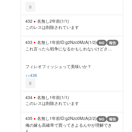
0
432
名無し
2年前
(1/1)
このレスは削除されています
433
名無し
1年前
ID:g2Nzc0MzA(1/2)
NG
報告
これ言ったら戦争になるかもしれないけどさ…
フィレオフィッシュって美味いか？
>>436
0
434
名無し
1年前
(1/1)
このレスは削除されています
435
名無し
1年前
ID:g2Nzc0MzA(2/2)
NG
報告
俺の嫁も高確率で買ってきよるんやが理解でき
ん…