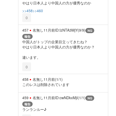
やはり日本人より中国人の方が優秀なのか
>>458
>>460
0
457
名無し
11月前
ID:IzNTA3MjY(9/9)
NG
報告
中国人がトップの企業目立ってきたね？
やはり日本人より中国人の方が優秀なのか？
違います。
0
458
名無し
11月前
(1/1)
このレスは削除されています
459
名無し
11月前
ID:cwNDkxMjI(1/1)
NG
報告
ランランルー♪