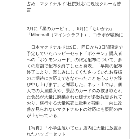
占め…マクドナルド“杜撰対応”に現役クルーも苦
言
2月に「星のカービィ」、5月に「ちいかわ」
「Minecraft（マインクラフト）」コラボが騒動に
日本マクドナルドは9日、同日から3日間限定で
予定していたハッピーセット「ポケモン」購入者
への「ポケモンカード」の限定配布について、多
くの店舗で配布を終了したと発表。「早期の配布
終了により、楽しみにしてくださっていたお客様
のご期待にお応えできなかったことを心よりお詫
び申し上げます」と謝罪した。ネット上では、個
人での大量購入や、景品のカードのみ抜き取られ
た食品が大量に廃棄された様子が多数報告されて
おり、横行する大量転売に批判が殺到。一向に改
善が見られないマクドナルドの対応にも疑問の声
が上がっている。
【写真】「小学生泣いてた」店内に大量に放置さ
れたハッピーセット