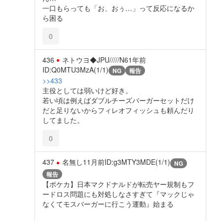
一口もらっても「お、おぅ…」って反応になるか
ら困る
0
436
ネトウヨ◆JPU/////N6
1年前
ID:Q0MTU3MzA(1/1)
NG
報告
>>433
主役としては弱いけど好き。
若い頃は例えばダブルチーズバーガーセットだけ
だと足りないからフィレオフィッシュも頼んだり
してました。
0
437
名無し
11月前
ID:g3MTY3MDE(1/1)
NG
報告
【ポケカ】日本マクドナルドが転売ヤー規制もフ
ードロス問題にも対処しなさすぎて『マックじゃ
なくてモスバーガーに行こう運動』始まる