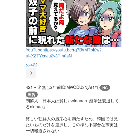
YouTube
https://youtu.be/rg7BVMTpl6w?
si=XZTYxnJu2v3Tm0aN
>>422
0
421
名無し
2年前
ID:MwODUxNjA(1/1)
NG
報告
朝鮮人「日本人は貧しいnidaaaa ,経済は衰退して
るnidaaa」
貧しい朝鮮人の虚栄心を満たすため、韓国では見
たいものだけを選択し、この様な不都合な事実は
一切報道されない