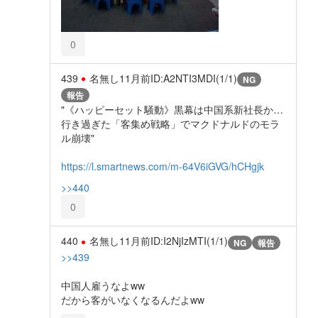
0
439
名無し
11月前
ID:A2NTI3MDI(1/1)
NG
報告
"《ハッピーセット騒動》黒幕は中国系新社長か…
行き過ぎた「客集め戦略」でマクドナルドのモラ
ル崩壊"
https://l.smartnews.com/m-64V6iGVG/hCHgjk
>>440
0
440
名無し
11月前
ID:I2NjIzMTI(1/1)
NG
報告
>>439
中国人雇うなよww
だから客がいなくなるんだよww