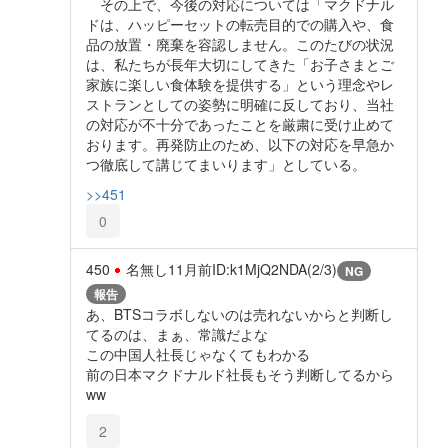
その上で、今後の対応については「マクドナル
ドは、ハッピーセットの転売目的での購入や、食
品の放置・廃棄を容認しません。このたびの状況
は、私たちが長年大切にしてきた「お子さまとご
家族に楽しい食体験を提供する」という理念やレ
ストランとしての姿勢に明確に反しており、当社
の対応が不十分であったことを厳粛に受け止めて
おります。再発防止のため、以下の対応を早急か
つ徹底して講じてまいります」としている。
>>451
0
450
名無し
11月前
ID:k1MjQ2NDA(2/3)
NG
報告
あ、BTSコラボしないのは売れないからと判断し
てるのは、まぁ、常識だよな
この中国人社長じゃなくてもわかる
前の日本マクドナルド社長もそう判断してるから
ww
2