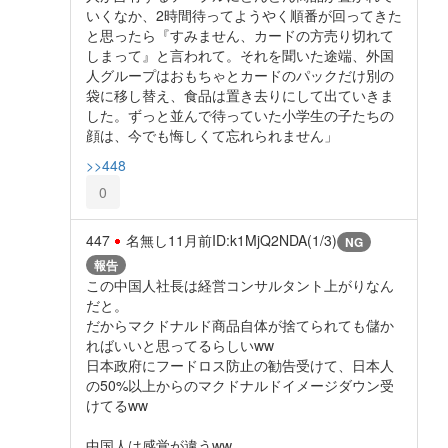
いくなか、2時間待ってようやく順番が回ってきた
と思ったら『すみません、カードの方売り切れて
しまって』と言われて。それを聞いた途端、外国
人グループはおもちゃとカードのパックだけ別の
袋に移し替え、食品は置き去りにして出ていきま
した。ずっと並んで待っていた小学生の子たちの
顔は、今でも悔しくて忘れられません」
>>448
0
447
名無し
11月前
ID:k1MjQ2NDA(1/3)
NG
報告
この中国人社長は経営コンサルタント上がりなん
だと。
だからマクドナルド商品自体が捨てられても儲か
ればいいと思ってるらしいww
日本政府にフードロス防止の勧告受けて、日本人
の50%以上からのマクドナルドイメージダウン受
けてるww
中国人は感覚が違うww