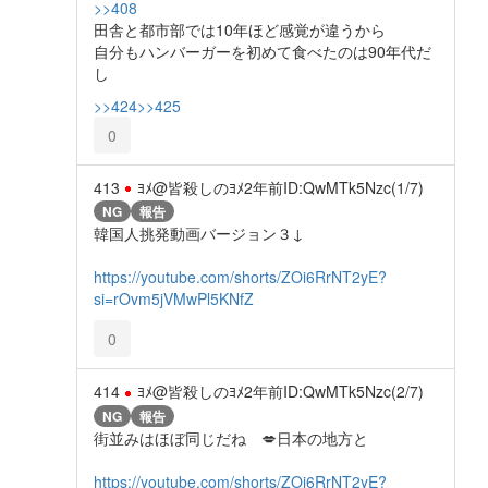
>>408
田舎と都市部では10年ほど感覚が違うから
自分もハンバーガーを初めて食べたのは90年代だ
し
>>424
>>425
0
413
ﾖﾒ@皆殺しのﾖﾒ
2年前
ID:QwMTk5Nzc(1/7)
NG
報告
韓国人挑発動画バージョン３↓
https://youtube.com/shorts/ZOi6RrNT2yE?
si=rOvm5jVMwPl5KNfZ
0
414
ﾖﾒ@皆殺しのﾖﾒ
2年前
ID:QwMTk5Nzc(2/7)
NG
報告
街並みはほぼ同じだね 💋日本の地方と
https://youtube.com/shorts/ZOi6RrNT2yE?