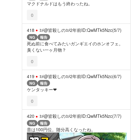
マクドナルドはもう終わったね。
0
418
ﾖﾒ@皆殺しのﾖﾒ
2年前
ID:QwMTk5Nzc(5/7)
NG
報告
死ぬ前に食べてみたいガンギエイのホンオフェ。
臭くない一ヶ月物？
0
419
ﾖﾒ@皆殺しのﾖﾒ
2年前
ID:QwMTk5Nzc(6/7)
NG
報告
ケンタッキー❤
0
420
ﾖﾒ@皆殺しのﾖﾒ
2年前
ID:QwMTk5Nzc(7/7)
NG
報告
昔は100円位。随分高くなったね。