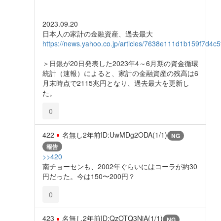
2023.09.20
日本人の家計の金融資産、過去最大
https://news.yahoo.co.jp/articles/7638e111d1b159f7d4
＞日銀が20日発表した2023年4～6月期の資金循環
統計（速報）によると、家計の金融資産の残高は6
月末時点で2115兆円となり、過去最大を更新し
た。
0
422
名無し
2年前
ID:UwMDg2ODA(1/1)
NG
報告
>>420
南チョーセンも、2002年ぐらいにはコーラが約30
円だった。今は150〜200円？
0
423
名無し
2年前
ID:QzOTQ3NjA(1/1)
NG