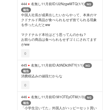
444
名無し
11月前
ID:U2NzgwMTQ(1/1)
NG
報告
中国人社長が成果出したいからやって、本来のマ
クドナルド商品が食べられもせず捨てられる現象
を作ったんだとww
マクドナルド本社はどう思ってんのかね？
お前らの商品は食べられもせずゴミにされてます
がww
0
445
名無し
11月前
ID:A3NDk3NTY(1/1)
NG
報告
消費税込みの値段だからな
0
446
名無し
11月前
ID:M1OTEyOTM(1/3)
NG
報告
「小学生泣いてた」外国人がハッピーセット買い