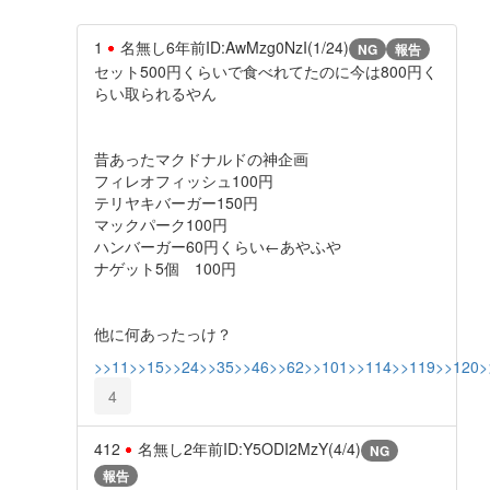
1
名無し
6年前
ID:AwMzg0NzI(1/24)
NG
報告
セット500円くらいで食べれてたのに今は800円く
らい取られるやん
昔あったマクドナルドの神企画
フィレオフィッシュ100円
テリヤキバーガー150円
マックパーク100円
ハンバーガー60円くらい←あやふや
ナゲット5個 100円
他に何あったっけ？
>>11
>>15
>>24
>>35
>>46
>>62
>>101
>>114
>>119
>>120
>
4
412
名無し
2年前
ID:Y5ODI2MzY(4/4)
NG
報告