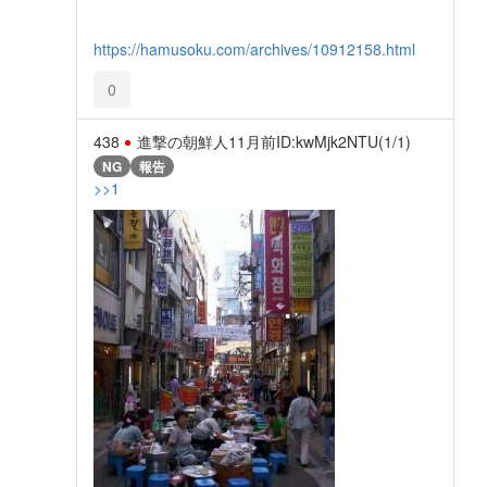
https://hamusoku.com/archives/10912158.html
0
438
進撃の朝鮮人
11月前
ID:kwMjk2NTU(1/1)
NG
報告
>>1