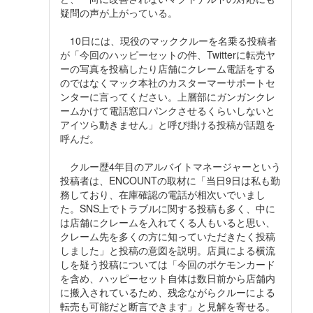
疑問の声が上がっている。
10日には、現役のマッククルーを名乗る投稿者
が「今回のハッピーセットの件、Twitterに転売ヤ
ーの写真を投稿したり店舗にクレーム電話をする
のではなくマック本社のカスターマーサポートセ
ンターに言ってください。上層部にガンガンクレ
ームかけて電話窓口パンクさせるくらいしないと
アイツら動きません」と呼び掛ける投稿が話題を
呼んだ。
クルー歴4年目のアルバイトマネージャーという
投稿者は、ENCOUNTの取材に「当日9日は私も勤
務しており、在庫確認の電話が相次いでいまし
た。SNS上でトラブルに関する投稿も多く、中に
は店舗にクレームを入れてくる人もいると思い、
クレーム先を多くの方に知っていただきたく投稿
しました」と投稿の意図を説明。店員による横流
しを疑う投稿については「今回のポケモンカード
を含め、ハッピーセット自体は数日前から店舗内
に搬入されているため、残念ながらクルーによる
転売も可能だと断言できます」と見解を寄せる。