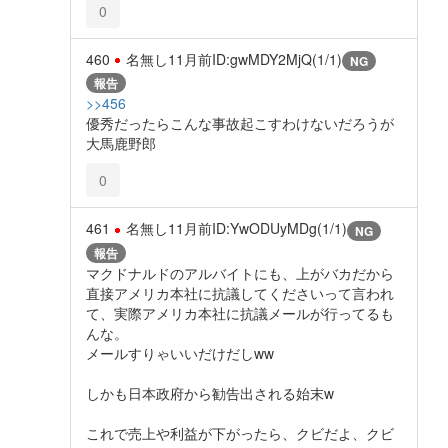
0
460
名無し
11月前
ID:gwMDY2MjQ(1/1)
NG
報告
>>456
優秀だったらこんな事故起こすわけないだろうが
大馬鹿野郎
0
461
名無し
11月前
ID:YwODUyMDg(1/1)
NG
報告
マクドナルドのアルバイトにも、上がバカだから
直接アメリカ本社に抗議してくださいって言われ
て、実際アメリカ本社に抗議メールが行ってるも
んな。
メールすりゃいいだけだしww
しかも日本政府から勧告出される始末w
これで売上や利益が下がったら、クビだよ、クビ