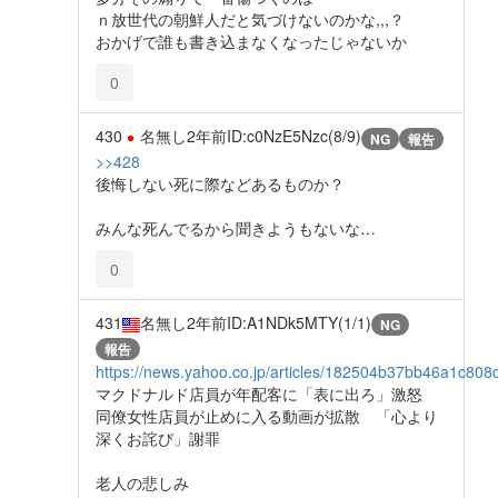
ｎ放世代の朝鮮人だと気づけないのかな,,,？
おかげで誰も書き込まなくなったじゃないか
0
430
名無し
2年前
ID:c0NzE5Nzc(8/9)
NG
報告
>>428
後悔しない死に際などあるものか？
みんな死んでるから聞きようもないな…
0
431
名無し
2年前
ID:A1NDk5MTY(1/1)
NG
報告
https://news.yahoo.co.jp/articles/182504b37bb46a1c80
マクドナルド店員が年配客に「表に出ろ」激怒
同僚女性店員が止めに入る動画が拡散 「心より
深くお詫び」謝罪
老人の悲しみ