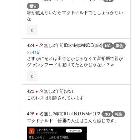
報告
箸が使えないならマクドナルドでもしょうがない
な
0
424
名無し
2年前
ID:k4MjcwNDE(2/2)
NG
報告
>>412
さすがにそれは田舎とかじゃなくて富裕層で親が
ジャンクフードを避けてたとかじゃない？ｗ
0
425
名無し
2年前
(3/3)
このレスは削除されています
426
名無し
2年前
ID:c1NTUyMzI(1/2)
NG
報告
マクドナルド「普通の人生はこんな感じです」