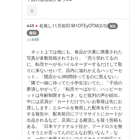
0
448
名無し
11月前
ID:M1OTEyOTM(2/3)
NG
報告
>>446
ネット上では他にも、食品が大量に廃棄された
写真が多数投稿されており、「売り切れてるの
に、転売ヤーがモバイルオーダーするだけして取
りに来ないせいで、店内に溢れかえるハッピーセ
ット」「開店から3時間待ってるのに買えない」
「隣で一緒に待ってた小学生泣いてた」「子供の
夢潰しやがって」「転売ヤーばかり。ハッピーセ
ットは年齢制限するべき」など批判の声が続出。
中には店員が「カードだけでいいお客様は先にお
渡しします」とルールを無視した配布を行ったと
する報告や、配布前日にフリマサイトにカードが
出品されるなど、店員による横流しを疑う投稿も
ある。「日本マクドナルド社が、フードロスを無
くそうとか言ってんのどんなお笑いなん？」な
ど、一向に改善されないマクドナルドの対応にも