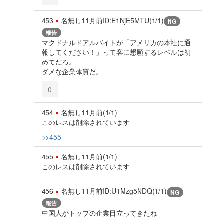
453
名無し
11月前
ID:E1NjE5MTU(1/1)
NG
報告
マクドナルドアルバイトが「アメリカの本社に通
報してください！」って客に懇願するレベルは初
めてだろ。
ダメな企業体質だ。
0
454
名無し
11月前
(1/1)
このレスは削除されています
>>455
455
名無し
11月前
(1/1)
このレスは削除されています
456
名無し
11月前
ID:U1Mzg5NDQ(1/1)
NG
報告
中国人がトップの企業目立ってきたね