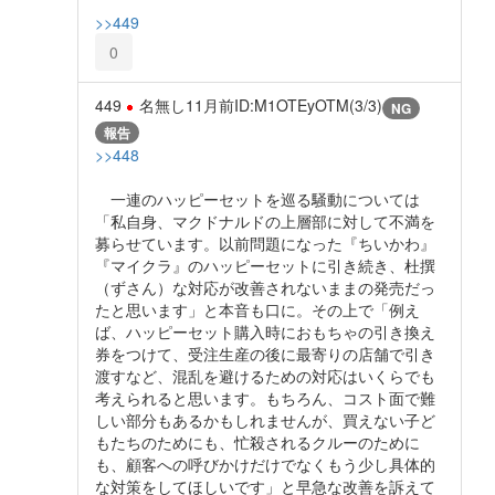
>>449
0
449
名無し
11月前
ID:M1OTEyOTM(3/3)
NG
報告
>>448
一連のハッピーセットを巡る騒動については
「私自身、マクドナルドの上層部に対して不満を
募らせています。以前問題になった『ちいかわ』
『マイクラ』のハッピーセットに引き続き、杜撰
（ずさん）な対応が改善されないままの発売だっ
たと思います」と本音も口に。その上で「例え
ば、ハッピーセット購入時におもちゃの引き換え
券をつけて、受注生産の後に最寄りの店舗で引き
渡すなど、混乱を避けるための対応はいくらでも
考えられると思います。もちろん、コスト面で難
しい部分もあるかもしれませんが、買えない子ど
もたちのためにも、忙殺されるクルーのために
も、顧客への呼びかけだけでなくもう少し具体的
な対策をしてほしいです」と早急な改善を訴えて