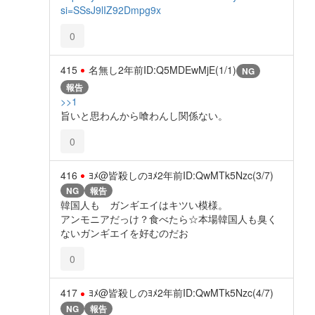
si=SSsJ9lIZ92Dmpg9x
0
415
名無し
2年前
ID:Q5MDEwMjE(1/1)
NG
報告
>>1
旨いと思わんから喰わんし関係ない。
0
416
ﾖﾒ@皆殺しのﾖﾒ
2年前
ID:QwMTk5Nzc(3/7)
NG
報告
韓国人も ガンギエイはキツい模様。
アンモニアだっけ？食べたら☆本場韓国人も臭く
ないガンギエイを好むのだお
0
417
ﾖﾒ@皆殺しのﾖﾒ
2年前
ID:QwMTk5Nzc(4/7)
NG
報告