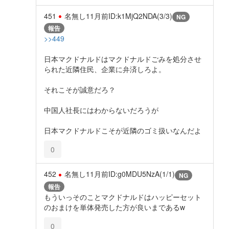
451
名無し
11月前
ID:k1MjQ2NDA(3/3)
NG
報告
>>449
日本マクドナルドはマクドナルドごみを処分させ
られた近隣住民、企業に弁済しろよ。
それこそが誠意だろ？
中国人社長にはわからないだろうが
日本マクドナルドこそが近隣のゴミ扱いなんだよ
0
452
名無し
11月前
ID:g0MDU5NzA(1/1)
NG
報告
もういっそのことマクドナルドはハッピーセット
のおまけを単体発売した方が良いまであるw
0