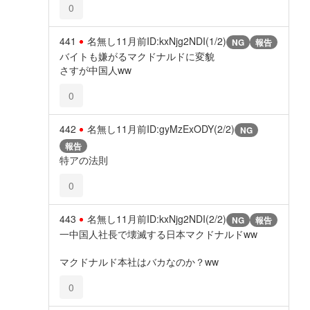
0
441
名無し
11月前
ID:kxNjg2NDI(1/2)
NG
報告
バイトも嫌がるマクドナルドに変貌
さすが中国人ww
0
442
名無し
11月前
ID:gyMzExODY(2/2)
NG
報告
特アの法則
0
443
名無し
11月前
ID:kxNjg2NDI(2/2)
NG
報告
一中国人社長で壊滅する日本マクドナルドww
マクドナルド本社はバカなのか？ww
0