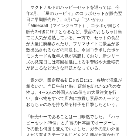
マクドナルドのハッピーセットを巡っては、今
年2月、「星のカービィ」のコラボセットが販売翌
日に早期販売終了。5月には「ちいかわ」
「Minecraft（マインクラフト）」コラボが同じく
販売2日後に終了となるなど、景品のおもちゃ目当
てに人気が過熱している。一方で、セットの食品
が大量に廃棄されたり、フリマサイトに景品が多
数出品されるなどの問題も。今回コラボしたポケ
モンカードも近年人気が高騰しており、新シリー
ズの発売日には毎回抽選による争奪戦や大量転売
が起こるなど大きな問題となっている。
案の定、限定配布初日の9日には、各地で混乱が
相次いだ。当日午前11時、店舗を訪れた20代の女
性は、4～5人の外国人が25個もの大量注文を行
い、食べ物をすべて店内に放置し景品のカードと
おもちゃのみを持ち帰る様子を目撃したという。
「転売ヤーであることは一目瞭然でした。『ハッ
ピーセット25個』と片言の日本語でオーダーし、
その後も何度も並んでいました。ガラの悪い外国
人が占有するテーブルにどんどん商品が置かれて