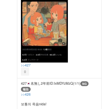
>>427
0
427
名無し
2年前
ID:IxMDYzMzQ(1/1)
NG
報告
>>426
보통의 죽음nida!