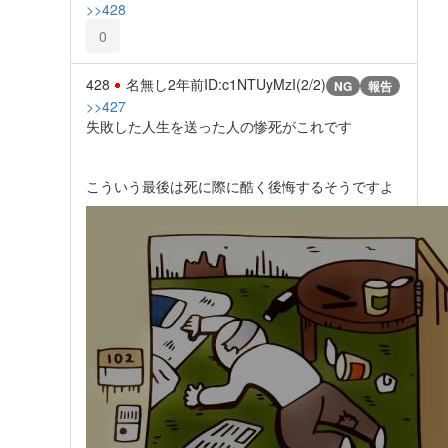
>>428
0
428
名無し
2年前
ID:c1NTUyMzI(2/2)
NG
報告
>>427
失敗した人生を送った人の惨死がこれです
こういう最後は死に際に酷く後悔するそうですよ