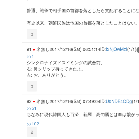
普通、戦争で相手国の首都を落としたら支配することに
有史以来、朝鮮民族は他国の首都を落としたことはない
0
91
名無し
2017/12/16(Sat) 06:51:14
ID:
I3NjQwMzI
(1/1)
>>1
シンクロナイズドスイミングの試合前、
右: 鼻クリップ持ってきたよ。
左: お、ありがとう。
0
92
名無し
2017/12/16(Sat) 07:49:04
ID:
U0NDE4ODg
(1/
>>51
ちなみに現代韓国人も百済、新羅、高句麗とは血は繋が
>>102
2