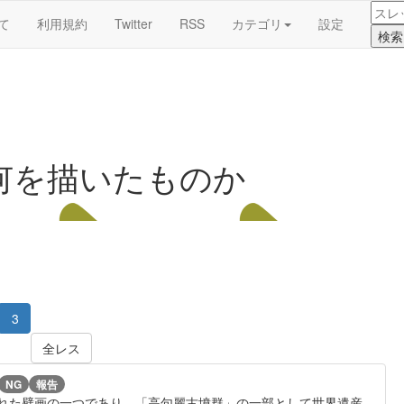
て
利用規約
Twitter
RSS
カテゴリ
設定
何を描いたものか
3
全レス
NG
報告
れた壁画の一つであり、「高句麗古墳群」の一部として世界遺産