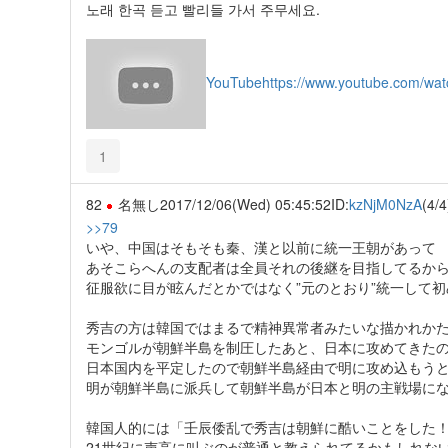
노래 한곡 듣고 빨리들 가서 주무세요.
YouTube
https://www.youtube.com/wa
1
82
名無し
2017/12/06(Wed) 05:45:52
ID:
kzNjM0NzA
(4/4
>>79
いや、中国はそもそも秦、漢と以前に統一王朝があって
あそこらへんの支配者は全員それの後継を目指してるか
征服欲に目が眩んだとかではなく”元のとおり”統一して
秀吉の方は韓国ではまるで精神異常者みたいな描かれか
モンゴルが朝鮮半島を制圧したあと、日本に攻めてきた
日本国内を平定したので朝鮮半島経由で明に攻め込もう
明が朝鮮半島に派兵して朝鮮半島が日本と明の主戦場に
韓国人的には「壬辰倭乱で秀吉は朝鮮に酷いことをした
21世紀に声高に叫ぶのが普通と教えられてるかもしれな