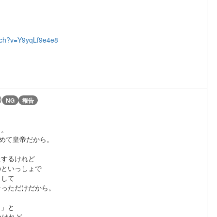
tch?v=Y9yqLf9e4e8
)
NG
報告
ら。
初めて皇帝だから。
たするけれど
のといっしょで
として
なっただけだから。
！」と
いけれど