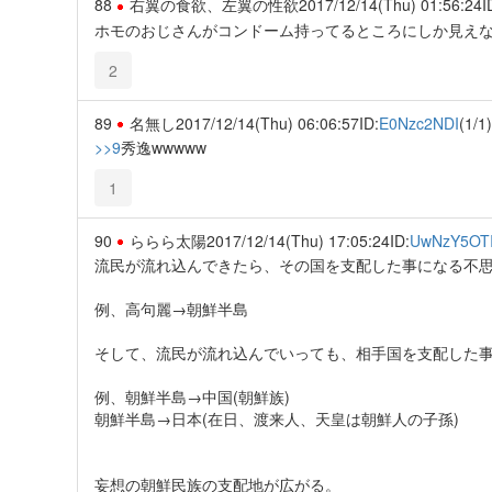
88
右翼の食欲、左翼の性欲
2017/12/14(Thu) 01:56:24
I
ホモのおじさんがコンドーム持ってるところにしか見え
2
89
名無し
2017/12/14(Thu) 06:06:57
ID:
E0Nzc2NDI
(1/1)
>>9
秀逸wwwww
1
90
ららら太陽
2017/12/14(Thu) 17:05:24
ID:
UwNzY5OT
流民が流れ込んできたら、その国を支配した事になる不
例、高句麗→朝鮮半島
そして、流民が流れ込んでいっても、相手国を支配した
例、朝鮮半島→中国(朝鮮族)
朝鮮半島→日本(在日、渡来人、天皇は朝鮮人の子孫)
妄想の朝鮮民族の支配地が広がる。