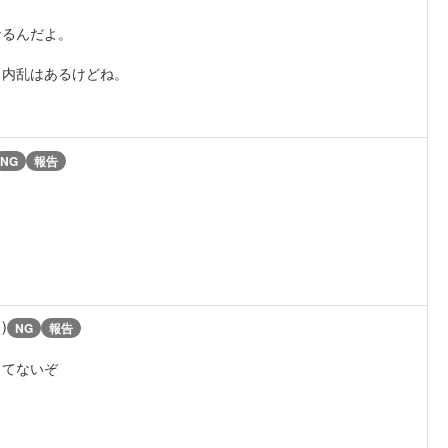
なるんだよ。
。内乱はあるけどね。
NG
報告
1)
NG
報告
ってないぞ