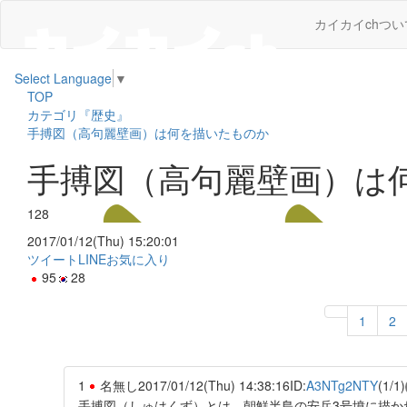
カイカイchつい
Select Language
▼
TOP
カテゴリ『歴史』
手搏図（高句麗壁画）は何を描いたものか
手搏図（高句麗壁画）は
128
2017/01/12(Thu) 15:20:01
ツイート
LINE
お気に入り
95
28
1
2
1
名無し
2017/01/12(Thu) 14:38:16
ID:
A3NTg2NTY
(1/1)
手搏図（しゅはくず）とは、朝鮮半島の安岳3号墳に描か