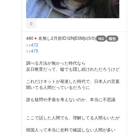
0
480
名無し
2月前
ID:I2NjE5Mjc(5/5)
NG
報告
>>472
>>475
調べる方法が無かった時代なら
反日教育だって、嘘でも隠し続けれただろうけど
これだけネットが発達した時代で、日本人の言葉
聞いてる人間だっているだろうに
誰も疑問や矛盾を考えないのか、本当に不思議
ここで話した人間でも、理解してる人間もいたが
韓国人って本当に史料で確認しない人間が多い