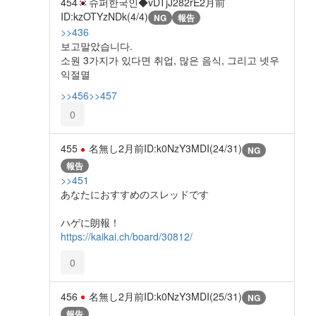
454
슈퍼한국인◆vDTjJ282rE
2月前
ID:kzOTYzNDk(4/4)
NG
報告
>>436
보고말았습니다.
소원 3가지가 있다면 취업, 많은 음식, 그리고 넷우
익절멸
>>456
>>457
0
455
名無し
2月前
ID:k0NzY3MDI(24/31)
NG
報告
>>451
あなたにおすすめのスレッドです
ハゲに朗報！
https://kaikai.ch/board/30812/
0
456
名無し
2月前
ID:k0NzY3MDI(25/31)
NG
報告