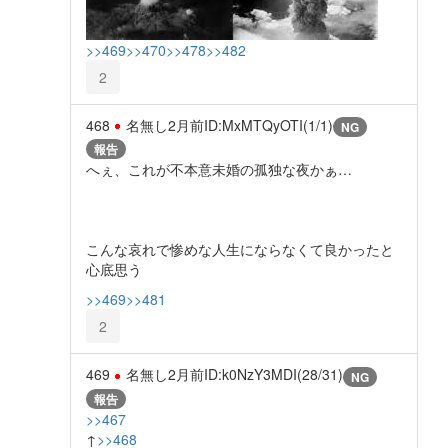
>>469
>>470
>>478
>>482
2
468
名無し
2月前
ID:MxMTQyOTI(1/1)
NG
報告
へぇ、これが不本意未婚の孤独な夜かぁ…
こんな哀れで惨めな人生にならなくて良かったと
心底思う
>>469
>>481
2
469
名無し
2月前
ID:k0NzY3MDI(28/31)
NG
報告
>>467
↑
>>468