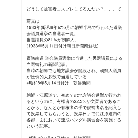
どうして被害者コスプレしてるんだい？、、、て
写真は
1933年(昭和8年)の5月に朝鮮半島で行われた道議
会議員選挙の当選者一覧。
当選議員の81％が朝鮮人。
(1933年5月11日付け朝日新聞南鮮版)
慶尚南道 道会議員選挙に当選した民選議員による
当選御礼の新聞記事。
当時の朝鮮でも地方議会が開設され、朝鮮人議員
が圧倒的大多数で当選している
※昭和8年5月14日付け 朝鮮新聞
朝鮮・江原道で、初めての地方議会選挙が行われ
るというのに、有権者の22.3%が文盲者であるこ
とから、なんとか有権者の手で候補者名を記入し
て投票してもらおうと、投票日までに江原道内の
各郡、面において速成ハングル講習会を実施する
という記事。
※昭和6年3月13日付け 朝鮮新聞