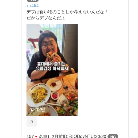
>>454
デブは食い物のことしか考えないんだな！
だからデブなんだよ
0
457
名無し
2月前
ID:E5ODgyNTU(20/20)
NG