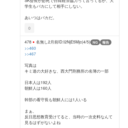
SK会長が必死で日韓経済協力って言ってるが、大
学生もバカにして相手にしない。
あいつはバカだ。
0
478
名無し
2月前
ID:I2NjE5Mjc(4/5)
NG
報告
>>460
>>467
写真は
キミ達の大好きな、西大門刑務所の名簿の一部
日本人は192人
朝鮮人は160人
幹部の看守長も朝鮮人には1人いる
まぁ、
反日思想教育受けてると、当時の一次史料なんて
見るはずがないよね