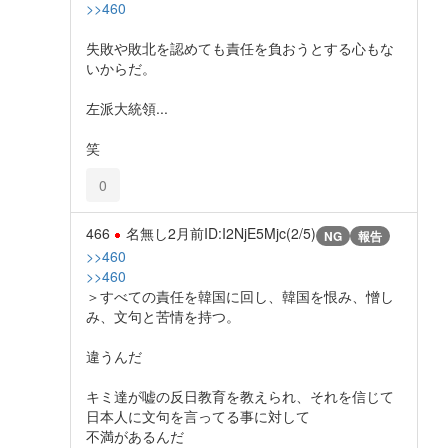
>>460
失敗や敗北を認めても責任を負おうとする心もな
いからだ。
左派大統領...
笑
0
466
名無し
2月前
ID:I2NjE5Mjc(2/5)
NG
報告
>>460
>>460
＞すべての責任を韓国に回し、韓国を恨み、憎し
み、文句と苦情を持つ。
違うんだ
キミ達が嘘の反日教育を教えられ、それを信じて
日本人に文句を言ってる事に対して
不満があるんだ