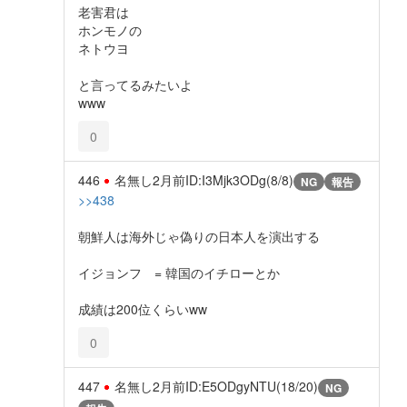
老害君は
ホンモノの
ネトウヨ
と言ってるみたいよ
www
0
446
名無し
2月前
ID:I3Mjk3ODg(8/8)
NG
報告
>>438
朝鮮人は海外じゃ偽りの日本人を演出する
イジョンフ = 韓国のイチローとか
成績は200位くらいww
0
447
名無し
2月前
ID:E5ODgyNTU(18/20)
NG