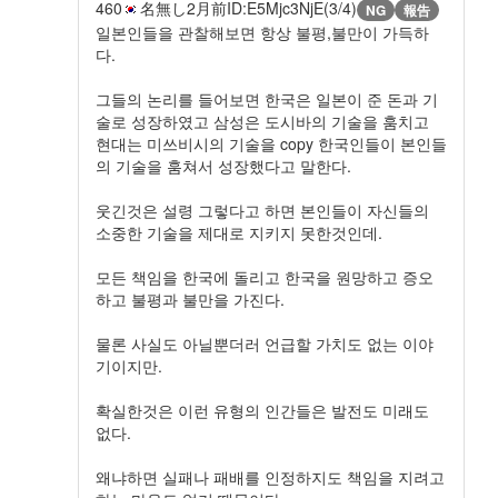
460
名無し
2月前
ID:E5Mjc3NjE(3/4)
NG
報告
일본인들을 관찰해보면 항상 불평,불만이 가득하
다.
그들의 논리를 들어보면 한국은 일본이 준 돈과 기
술로 성장하였고 삼성은 도시바의 기술을 훔치고
현대는 미쓰비시의 기술을 copy 한국인들이 본인들
의 기술을 훔쳐서 성장했다고 말한다.
웃긴것은 설령 그렇다고 하면 본인들이 자신들의
소중한 기술을 제대로 지키지 못한것인데.
모든 책임을 한국에 돌리고 한국을 원망하고 증오
하고 불평과 불만을 가진다.
물론 사실도 아닐뿐더러 언급할 가치도 없는 이야
기이지만.
확실한것은 이런 유형의 인간들은 발전도 미래도
없다.
왜냐하면 실패나 패배를 인정하지도 책임을 지려고