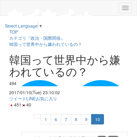
メ
ニ
ュ
Select Language
▼
ー
TOP
カテゴリ『政治・国際関係』
韓国って世界中から嫌われているの？
韓国って世界中から嫌
われているの？
494
2017/01/10(Tue) 23:10:02
ツイート
LINE
お気に入り
451
40
1
6
7
8
9
10