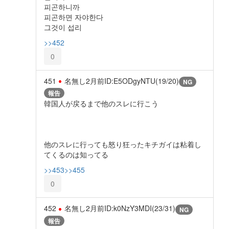
피곤하니까
피곤하면 자야한다
그것이 섭리
>>452
0
451
名無し
2月前
ID:E5ODgyNTU(19/20)
NG
報告
韓国人が戻るまで他のスレに行こう
他のスレに行っても怒り狂ったキチガイは粘着し
てくるのは知ってる
>>453
>>455
0
452
名無し
2月前
ID:k0NzY3MDI(23/31)
NG
報告