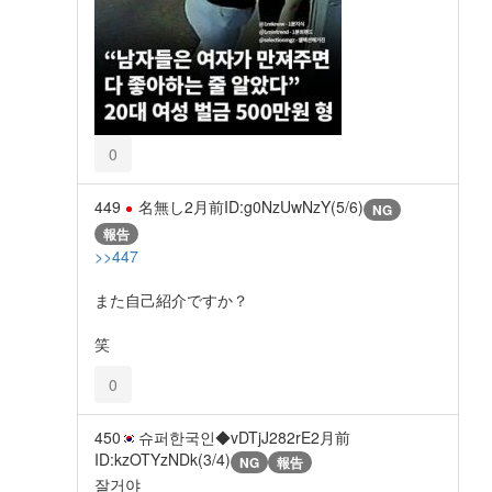
0
449
名無し
2月前
ID:g0NzUwNzY(5/6)
NG
報告
>>447
また自己紹介ですか？
笑
0
450
슈퍼한국인◆vDTjJ282rE
2月前
ID:kzOTYzNDk(3/4)
NG
報告
잘거야