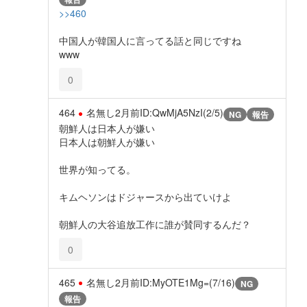
>>460
中国人が韓国人に言ってる話と同じですね
www
0
464
名無し
2月前
ID:QwMjA5NzI(2/5)
NG
報告
朝鮮人は日本人が嫌い
日本人は朝鮮人が嫌い
世界が知ってる。
キムヘソンはドジャースから出ていけよ
朝鮮人の大谷追放工作に誰が賛同するんだ？
0
465
名無し
2月前
ID:MyOTE1Mg=(7/16)
NG
報告