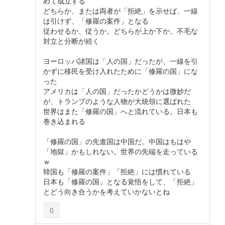
めて成立する
どちらか、または両者が「拒絶」を示せば、一線
は引けず、「修羅の案件」となる
従わせるか、従うか。どちらが上か下か。不毛な
対立と分断が続く
ヨーロッパ諸国は「人の国」だったが、一線を引
かずに移民を受け入れたために「修羅の国」にな
った
アメリカは「人の国」だったかどうかは微妙だ
が、トランプのような人物が大統領に選ばれた
世界はまた「修羅の国」へと流れている。日本も
巻き込まれる
「修羅の国」の先進国は中国だ。中国はもはや
「地獄」かもしれない。世界の先端を走っている
ｗ
韓国も「修羅の案件」「拒絶」には慣れている
日本も「修羅の国」となる覚悟をして、「拒絶」
とどう向き合うかを考えていかないとね
0