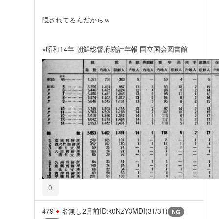
隠されてるんだからｗ
※昭和14年 朝鮮総督府統計年報 国立国会図書館
0
479
名無し
2月前
ID:k0NzY3MDI(31/31)
NG