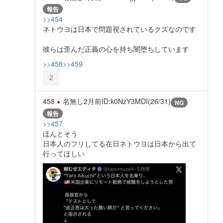
報告
>>454
ネトウヨは日本で問題視されているクズなのです
彼らは歪んだ正義の心を持ち闇堕ちしています
>>458
>>459
2
458
名無し
2月前
ID:k0NzY3MDI(26/31)
NG
報告
>>457
ほんとそう
日本人のフリしてる在日ネトウヨは日本から出て
行ってほしい