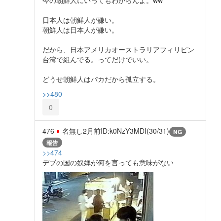
日本人は朝鮮人が嫌い。
朝鮮人は日本人が嫌い。
だから、日本アメリカオーストラリアフィリピン
台湾で組んでる。ってだけでいい。
どうせ朝鮮人はパカだから孤立する。
>>480
0
476
名無し
2月前
ID:k0NzY3MDI(30/31)
NG
報告
>>474
デブの国の奴婢が何を言っても意味がない