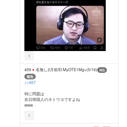
1
459
名無し
2月前
ID:MyOTE1Mg=(5/16)
NG
報告
>>457
特に問題は
在日韓国人のネトウヨですよね
www
1