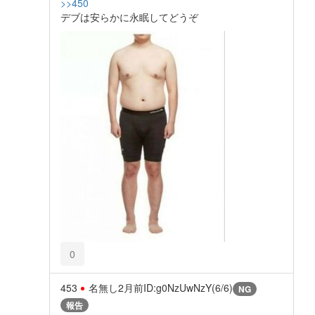
>>450
デブは安らかに永眠してどうぞ
0
453
名無し
2月前
ID:g0NzUwNzY(6/6)
NG
報告