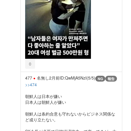
0
477
名無し
2月前
ID:QwMjA5NzI(5/5)
NG
報告
>>474
朝鮮人は日本が嫌い
日本人は朝鮮人が嫌い
朝鮮人は条約合意も守れないからビジネス関係な
ど成り立たない。