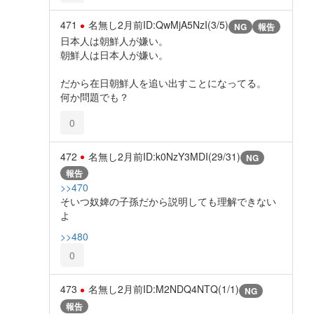
471
名無し
2月前
ID:QwMjA5NzI(3/5)
NG
報告
日本人は朝鮮人が嫌い。
朝鮮人は日本人が嫌い。
だから在日朝鮮人を追い出すことになってる。
何か問題でも？
0
472
名無し
2月前
ID:k0NzY3MDI(29/31)
NG
報告
>>470
そいつ奴婢の子孫だから説明しても理解できない
よ
>>480
0
473
名無し
2月前
ID:M2NDQ4NTQ(1/1)
NG
報告