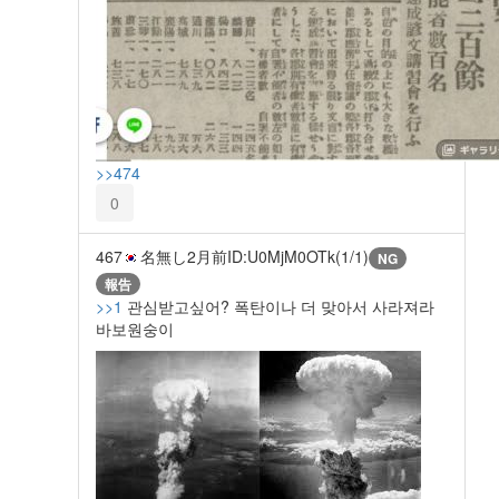
>>474
0
467
名無し
2月前
ID:U0MjM0OTk(1/1)
NG
報告
>>1
관심받고싶어? 폭탄이나 더 맞아서 사라져라
바보원숭이