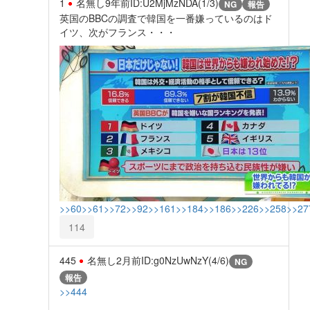
1
名無し
9年前
ID:U2MjMzNDA(1/3)
NG
報告
英国のBBCの調査で韓国を一番嫌っているのはド
イツ、次がフランス・・・
>>60
>>61
>>72
>>92
>>161
>>184
>>186
>>226
>>258
>>27
114
445
名無し
2月前
ID:g0NzUwNzY(4/6)
NG
報告
>>444