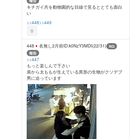
報告
キチガイ共を動物園的な目線で見るととても面白
い
>>448
>>449
0
448
名無し
2月前
ID:k0NzY3MDI(22/31)
NG
報告
>>447
もっと楽しんで下さい
肩から太ももが生えている異形の生物がクソデブ
男に迫っています