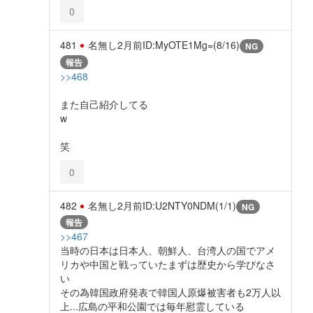
0
481
名無し
2月前
ID:MyOTE1Mg=(8/16)
NG
報告
>>468
また自己紹介してる
w
笑
0
482
名無し
2月前
ID:U2NTY0NDM(1/1)
NG
報告
>>467
当時の日本は日本人、朝鮮人、台湾人の国でアメ
リカや中国と戦っていたまずは歴史から学びなさ
い
その為韓国政府発表で韓国人原爆被害者も2万人以
上...広島の平和公園では毎年慰霊している