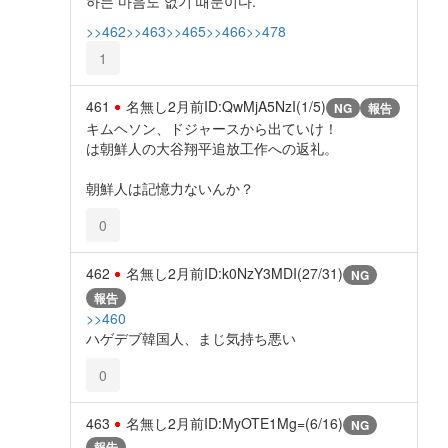
하는 마음도 없기 때문이다.
>>462
>>463
>>465
>>466
>>478
1
461
名無し
2月前
ID:QwMjA5NzI(1/5)
NG
報告
キムヘソン、ドジャースから出ていけ！
は朝鮮人の大谷翔平追放工作への返礼。
朝鮮人は記憶力ないんか？
0
462
名無し
2月前
ID:k0NzY3MDI(27/31)
NG
報告
>>460
ハゲデブ韓国人、まじ気持ち悪い
0
463
名無し
2月前
ID:MyOTE1Mg=(6/16)
NG
報告