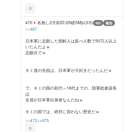
0
470
名無し
2月前
ID:I2NjE5Mjc(3/5)
NG
報告
>>467
日本軍に志願した朝鮮人は延べ人数で50万人以上
いたんだよｗ
志願兵でｗ
キミ達の先祖は、日本軍が大好きだったんだｗ
で、キミの国の初代～18代までの、陸軍総参謀長
は
全員が日本軍出身者なんだねｗ
キミの国では、絶対に習わない歴史だｗ
>>472
>>475
0