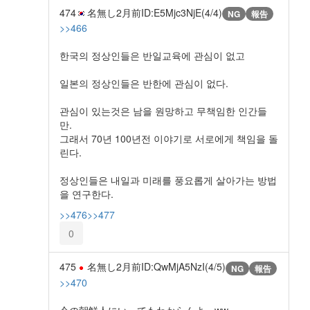
474
名無し
2月前
ID:E5Mjc3NjE(4/4)
NG
報告
>>466
한국의 정상인들은 반일교육에 관심이 없고
일본의 정상인들은 반한에 관심이 없다.
관심이 있는것은 남을 원망하고 무책임한 인간들
만.
그래서 70년 100년전 이야기로 서로에게 책임을 돌
린다.
정상인들은 내일과 미래를 풍요롭게 살아가는 방법
을 연구한다.
>>476
>>477
0
475
名無し
2月前
ID:QwMjA5NzI(4/5)
NG
報告
>>470
今の朝鮮人にいってもわからんよ。ww