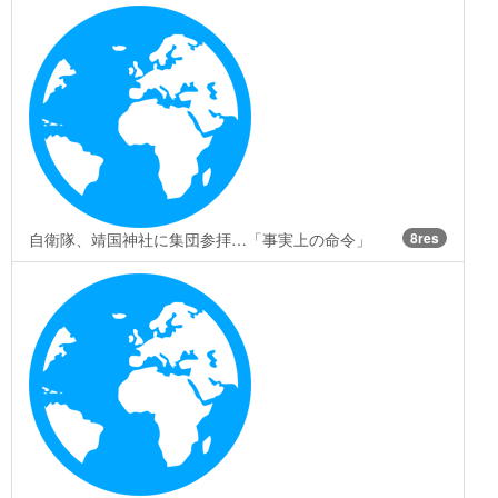
自衛隊、靖国神社に集団参拝…「事実上の命令」
8res