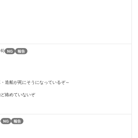
16)
NG
報告
車・造船が死にそうになっているぞ～
？
殆ど絡めていないぞ
)
NG
報告