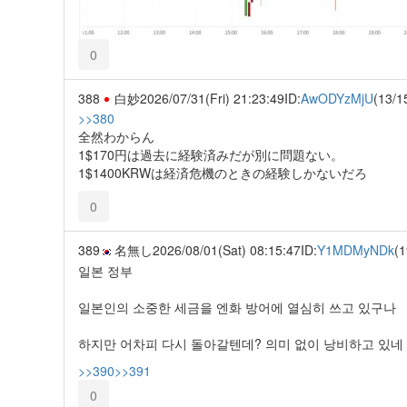
0
388
白妙
2026/07/31(Fri) 21:23:49
ID:
AwODYzMjU
(13/1
>>380
全然わからん
1$170円は過去に経験済みだが別に問題ない。
1$1400KRWは経済危機のときの経験しかないだろ
0
389
名無し
2026/08/01(Sat) 08:15:47
ID:
Y1MDMyNDk
(1
일본 정부
일본인의 소중한 세금을 엔화 방어에 열심히 쓰고 있구나
하지만 어차피 다시 돌아갈텐데? 의미 없이 낭비하고 있네
>>390
>>391
0