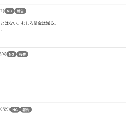
/1)
NG
報告
ことはない。むしろ借金は減る。
う。
3/4)
NG
報告
20/29)
NG
報告