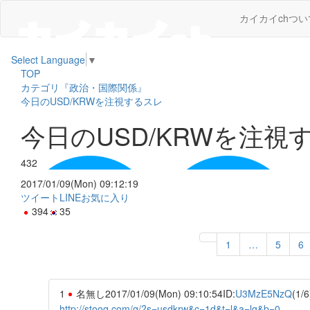
カイカイchつい
Select Language
▼
TOP
カテゴリ『政治・国際関係』
今日のUSD/KRWを注視するスレ
今日のUSD/KRWを注視
432
2017/01/09(Mon) 09:12:19
ツイート
LINE
お気に入り
394
35
1
…
5
6
1
名無し
2017/01/09(Mon) 09:10:54
ID:
U3MzE5NzQ
(1/6
http://stooq.com/q/?s=usdkrw&c=1d&t=l&a=lg&b=0