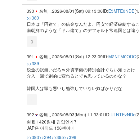
390
名無し
2026/08/01(Sat) 09:13:06
ID:
E5MTE0NDE
(1
>>389
日本は「円建て」の借金なんだよ、円安で経済破綻する
南朝鮮のような「ドル建て」のデフォルト常連国とは違
0
391
名無し
2026/08/01(Sat) 12:23:09
ID:
M2NTM0ODQ
(
>>389
税金の訳無いだろｗ外貨準備の特別会計ぐらい知っとけ
介入一回で劇的に変わるとでも思っているのかな？
韓国人は頭も悪いし勉強していない奴ばかりだな
1
392
名無し
2026/08/03(Mon) 11:33:01
ID:
U1NTEzNDc
(
환율 1420원대 진입인가?
JAP은 아직도 156엔이네
>>393
>>394
>>395
>>396