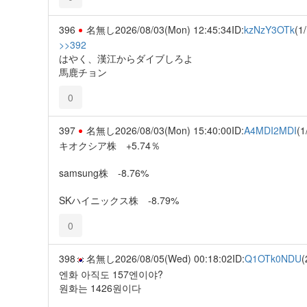
396
名無し
2026/08/03(Mon) 12:45:34
ID:
kzNzY3OTk
(1/
>>392
はやく、漢江からダイブしろよ
馬鹿チョン
0
397
名無し
2026/08/03(Mon) 15:40:00
ID:
A4MDI2MDI
(1
キオクシア株 +5.74％
samsung株 -8.76%
SKハイニックス株 -8.79%
0
398
名無し
2026/08/05(Wed) 00:18:02
ID:
Q1OTk0NDU
(
엔화 아직도 157엔이야?
원화는 1426원이다