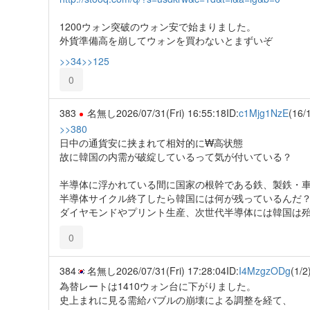
1200ウォン突破のウォン安で始まりました。
外貨準備高を崩してウォンを買わないとまずいぞ
>>34
>>125
0
383
名無し
2026/07/31(Fri) 16:55:18
ID:
c1Mjg1NzE
(16/
>>380
日中の通貨安に挟まれて相対的に₩高状態
故に韓国の内需が破綻しているって気が付いている？
半導体に浮かれている間に国家の根幹である鉄、製鉄・
半導体サイクル終了したら韓国には何が残っているんだ
ダイヤモンドやプリント生産、次世代半導体には韓国は
0
384
名無し
2026/07/31(Fri) 17:28:04
ID:
I4MzgzODg
(1/2
為替レートは1410ウォン台に下がりました。
史上まれに見る需給バブルの崩壊による調整を経て、