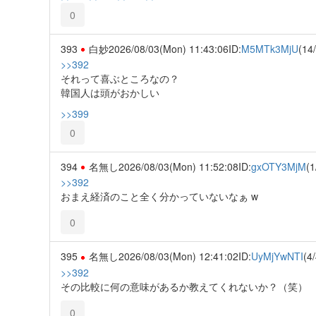
0
393
白妙
2026/08/03(Mon) 11:43:06
ID:
M5MTk3MjU
(14
>>392
それって喜ぶところなの？
韓国人は頭がおかしい
>>399
0
394
名無し
2026/08/03(Mon) 11:52:08
ID:
gxOTY3MjM
(1
>>392
おまえ経済のこと全く分かっていないなぁ w
0
395
名無し
2026/08/03(Mon) 12:41:02
ID:
UyMjYwNTI
(4/
>>392
その比較に何の意味があるか教えてくれないか？（笑）
0