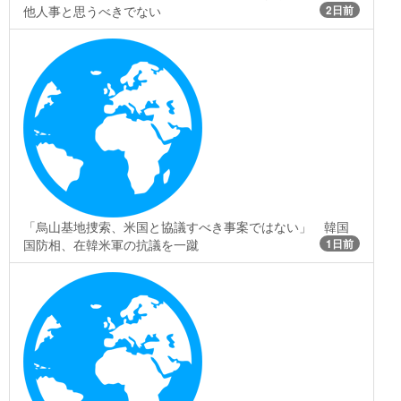
他人事と思うべきでない
2日前
「烏山基地捜索、米国と協議すべき事案ではない」 韓国
国防相、在韓米軍の抗議を一蹴
1日前