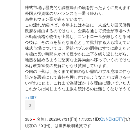
株式市場は歴史的な調整局面の底を打ったように見えま
外国人投資家のリバランスも一通り終わり、
為替もウォン高が進んでいます。
この流れが続けば、今年末には本当に一人当たり国民所得
政府を経由するのではなく、企業を通じて資金が市場へ
不動産価格や物価が上昇し、コントロールが難しくなる
今後は、その点を新たな論点として批判する人も増えて
株式市場については、需給バブルの調整はすでに終えた
今後は長い時間をかけて緩やかに上下を繰り返しながら
地盤を固めるように堅実な上昇局面へ移っていくのでは
私は政策室長の見解にかなり賛同しています。
今回の下落は、あくまで前例のない需給バブル崩壊に伴
誰かを悪者にして責任を押し付けるようなことは避ける
いずれにせよ、これまで為替ばかりを理由に騒いでいた
これからは同じような主張を続けるのは難しくなりそう
>>387
0
385
名無し
2026/07/31(Fri) 17:30:31
ID:
Q3NDkzOTY
(1/
現在の「¥(円)」は世界最弱通貨です