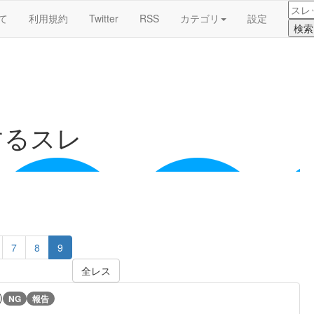
て
利用規約
Twitter
RSS
カテゴリ
設定
するスレ
7
8
9
全レス
)
NG
報告