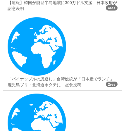
【速報】韓国が能登半島地震に300万ドル支援 日本政府が
謝意表明
4res
「パイナップルの恩返し」台湾総統が「日本産でランチ」
鹿児島ブリ・北海道ホタテに 昼食投稿
2res