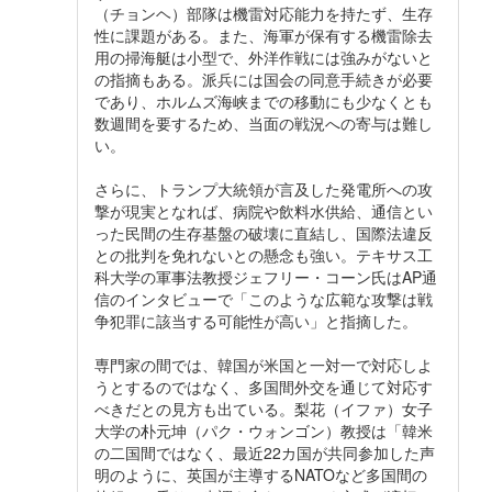
（チョンヘ）部隊は機雷対応能力を持たず、生存
性に課題がある。また、海軍が保有する機雷除去
用の掃海艇は小型で、外洋作戦には強みがないと
の指摘もある。派兵には国会の同意手続きが必要
であり、ホルムズ海峡までの移動にも少なくとも
数週間を要するため、当面の戦況への寄与は難し
い。
さらに、トランプ大統領が言及した発電所への攻
撃が現実となれば、病院や飲料水供給、通信とい
った民間の生存基盤の破壊に直結し、国際法違反
との批判を免れないとの懸念も強い。テキサス工
科大学の軍事法教授ジェフリー・コーン氏はAP通
信のインタビューで「このような広範な攻撃は戦
争犯罪に該当する可能性が高い」と指摘した。
専門家の間では、韓国が米国と一対一で対応しよ
うとするのではなく、多国間外交を通じて対応す
べきだとの見方も出ている。梨花（イファ）女子
大学の朴元坤（パク・ウォンゴン）教授は「韓米
の二国間ではなく、最近22カ国が共同参加した声
明のように、英国が主導するNATOなど多国間の