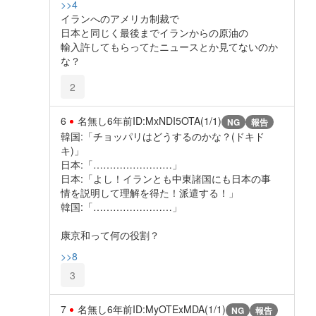
>>4
イランへのアメリカ制裁で
日本と同じく最後までイランからの原油の
輸入許してもらってたニュースとか見てないのか
な？
2
6
名無し
6年前
ID:MxNDI5OTA(1/1)
NG
報告
韓国:「チョッパリはどうするのかな？(ドキド
キ)」
日本:「……………………」
日本:「よし！イランとも中東諸国にも日本の事
情を説明して理解を得た！派遣する！」
韓国:「……………………」
康京和って何の役割？
>>8
3
7
名無し
6年前
ID:MyOTExMDA(1/1)
NG
報告