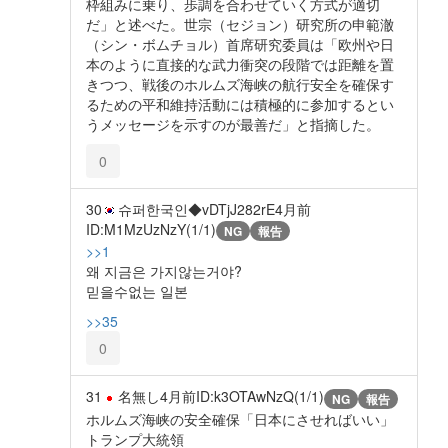
枠組みに乗り、歩調を合わせていく方式が適切
だ」と述べた。世宗（セジョン）研究所の申範澈
（シン・ボムチョル）首席研究委員は「欧州や日
本のように直接的な武力衝突の段階では距離を置
きつつ、戦後のホルムズ海峡の航行安全を確保す
るための平和維持活動には積極的に参加するとい
うメッセージを示すのが最善だ」と指摘した。
0
30
슈퍼한국인◆vDTjJ282rE
4月前
ID:M1MzUzNzY(1/1)
NG
報告
>>1
왜 지금은 가지않는거야?
믿을수없는 일본
>>35
0
31
名無し
4月前
ID:k3OTAwNzQ(1/1)
NG
報告
ホルムズ海峡の安全確保「日本にさせればいい」
トランプ大統領