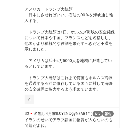
アメリカ トランプ大統領
「日本にさせればいい。石油の90％を海峡通じ輸
入する」
トランプ大統領は1日、ホルムズ海峡の安全確保
について日本や中国、フランスなどを名指しし、
他国がより積極的な役割を果たすべきだと不満を
示しました。
アメリカは兵士4万5000人を地域に派遣してい
るとしています。
トランプ大統領はこれまで何度もホルムズ海峡
を通過する石油に依存している国々に対して海峡
の安全確保に協力するよう求めています。
0
32
名無し
4月前
ID:YzNDgyNzM(1/1)
NG
報告
イランのせいでアラブ諸国に物資が入らないのも
問題だよね。