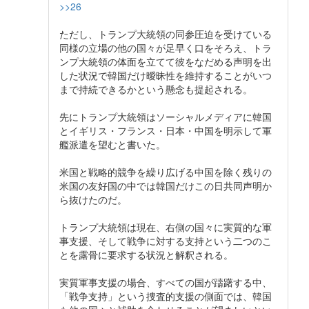
>>26
ただし、トランプ大統領の同参圧迫を受けている
同様の立場の他の国々が足早く口をそろえ、トラ
ンプ大統領の体面を立てて彼をなだめる声明を出
した状況で韓国だけ曖昧性を維持することがいつ
まで持続できるかという懸念も提起される。
先にトランプ大統領はソーシャルメディアに韓国
とイギリス・フランス・日本・中国を明示して軍
艦派遣を望むと書いた。
米国と戦略的競争を繰り広げる中国を除く残りの
米国の友好国の中では韓国だけこの日共同声明か
ら抜けたのだ。
トランプ大統領は現在、右側の国々に実質的な軍
事支援、そして戦争に対する支持という二つのこ
とを露骨に要求する状況と解釈される。
実質軍事支援の場合、すべての国が躊躇する中、
「戦争支持」という捜査的支援の側面では、韓国