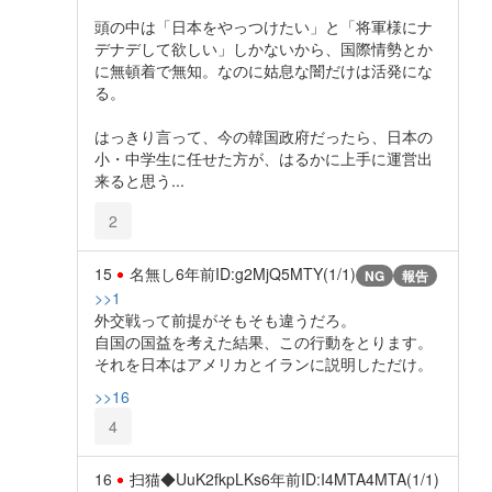
頭の中は「日本をやっつけたい」と「将軍様にナ
デナデして欲しい」しかないから、国際情勢とか
に無頓着で無知。なのに姑息な闇だけは活発にな
る。
はっきり言って、今の韓国政府だったら、日本の
小・中学生に任せた方が、はるかに上手に運営出
来ると思う...
2
15
名無し
6年前
ID:g2MjQ5MTY(1/1)
NG
報告
>>1
外交戦って前提がそもそも違うだろ。
自国の国益を考えた結果、この行動をとります。
それを日本はアメリカとイランに説明しただけ。
>>16
4
16
扫猫◆UuK2fkpLKs
6年前
ID:I4MTA4MTA(1/1)