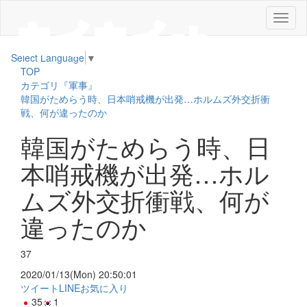
メ
ニ
ュ
Select Language
▼
ー
TOP
カテゴリ『軍事』
韓国がためらう時、日本哨戒機が出発…ホルムズ外交折衝
戦、何が違ったのか
韓国がためらう時、日
本哨戒機が出発…ホル
ムズ外交折衝戦、何が
違ったのか
37
2020/01/13(Mon) 20:50:01
ツイート
LINE
お気に入り
35
1