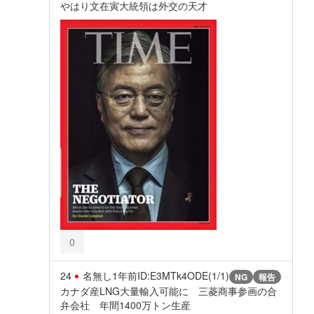
やはり文在寅大統領は外交の天才
0
24
名無し
1年前
ID:E3MTk4ODE(1/1)
NG
報告
カナダ産LNG大量輸入可能に 三菱商事参画の合
弁会社 年間1400万トン生産