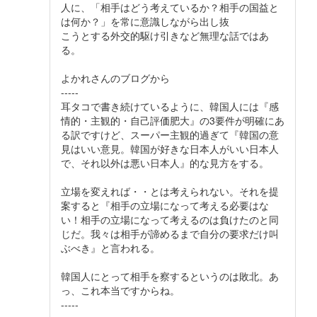
人に、「相手はどう考えているか？相手の国益と
は何か？」を常に意識しながら出し抜
こうとする外交的駆け引きなど無理な話ではあ
る。
よかれさんのブログから
-----
耳タコで書き続けているように、韓国人には『感
情的・主観的・自己評価肥大』の3要件が明確にあ
る訳ですけど、スーパー主観的過ぎて『韓国の意
見はいい意見。韓国が好きな日本人がいい日本人
で、それ以外は悪い日本人』的な見方をする。
立場を変えれば・・とは考えられない。それを提
案すると『相手の立場になって考える必要はな
い！相手の立場になって考えるのは負けたのと同
じだ。我々は相手が諦めるまで自分の要求だけ叫
ぶべき』と言われる。
韓国人にとって相手を察するというのは敗北。あ
っ、これ本当ですからね。
-----