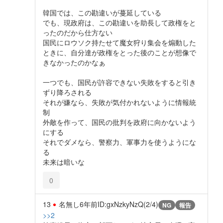
韓国では、この勘違いが蔓延している
でも、現政府は、この勘違いを助長して政権をと
ったのだから仕方ない
国民にロウソク持たせて魔女狩り集会を煽動した
ときに、自分達が政権をとった後のことが想像で
きなかったのかなぁ
一つでも、国民が許容できない失敗をすると引き
ずり降ろされる
それが嫌なら、失敗が気付かれないように情報統
制
外敵を作って、国民の批判を政府に向かないよう
にする
それでダメなら、警察力、軍事力を使うようにな
る
未来は暗いな
0
13
名無し
6年前
ID:gxNzkyNzQ(2/4)
NG
報告
>>2