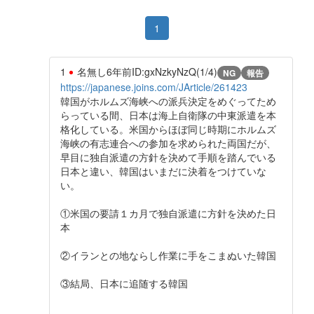
1
1
名無し
6年前
ID:gxNzkyNzQ(1/4)
NG
報告
https://japanese.joins.com/JArticle/261423
韓国がホルムズ海峡への派兵決定をめぐってため
らっている間、日本は海上自衛隊の中東派遣を本
格化している。米国からほぼ同じ時期にホルムズ
海峡の有志連合への参加を求められた両国だが、
早目に独自派遣の方針を決めて手順を踏んでいる
日本と違い、韓国はいまだに決着をつけていな
い。
①米国の要請１カ月で独自派遣に方針を決めた日
本
②イランとの地ならし作業に手をこまぬいた韓国
③結局、日本に追随する韓国