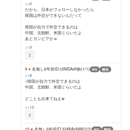
>>6
だから、日本がフォローしなかったら
韓国は外交ができないんだって
韓国が自力で外交できるのは
中国、北朝鮮、米国ぐらいだよ
あとガンビアかｗ
>>9
2
9
名無し
6年前
ID:c5MDA4Njk(1/1)
NG
報告
>>8
>韓国が自力で外交できるのは
中国、北朝鮮、米国ぐらいだよ
どことも出来てねえw
>>10
6
10
名無し
6年前
ID:YyMjAxNjM(2/2)
NG
報告