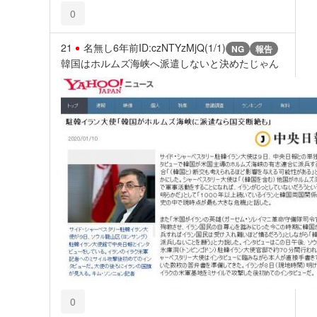
0
21
名無し
6年前
ID:czNTYzMjQ(1/1)
NG
報告
韓国はホルムズ海峡へ派遣しないと決めたじゃん
0