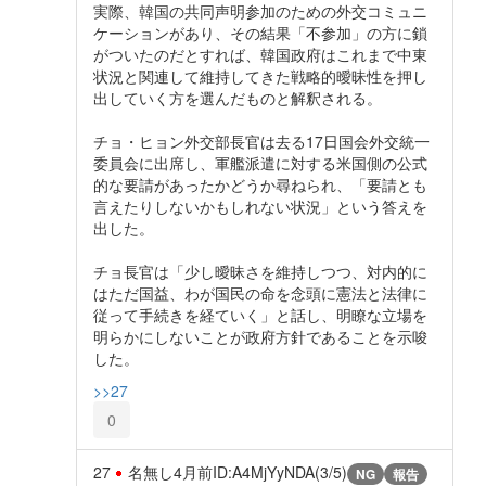
実際、韓国の共同声明参加のための外交コミュニ
ケーションがあり、その結果「不参加」の方に鎖
がついたのだとすれば、韓国政府はこれまで中東
状況と関連して維持してきた戦略的曖昧性を押し
出していく方を選んだものと解釈される。
チョ・ヒョン外交部長官は去る17日国会外交統一
委員会に出席し、軍艦派遣に対する米国側の公式
的な要請があったかどうか尋ねられ、「要請とも
言えたりしないかもしれない状況」という答えを
出した。
チョ長官は「少し曖昧さを維持しつつ、対内的に
はただ国益、わが国民の命を念頭に憲法と法律に
従って手続きを経ていく」と話し、明瞭な立場を
明らかにしないことが政府方針であることを示唆
した。
>>27
0
27
名無し
4月前
ID:A4MjYyNDA(3/5)
NG
報告