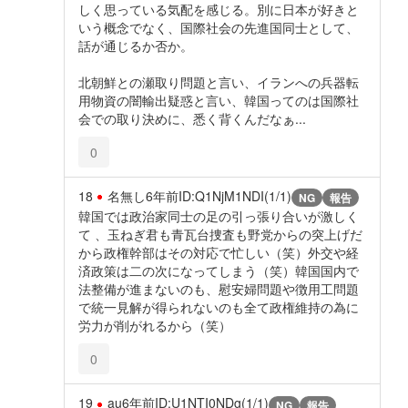
しく思っている気配を感じる。別に日本が好きと
いう概念でなく、国際社会の先進国同士として、
話が通じるか否か。
北朝鮮との瀬取り問題と言い、イランへの兵器転
用物資の闇輸出疑惑と言い、韓国ってのは国際社
会での取り決めに、悉く背くんだなぁ...
0
18
名無し
6年前
ID:Q1NjM1NDI(1/1)
NG
報告
韓国では政治家同士の足の引っ張り合いが激しく
て 、玉ねぎ君も青瓦台捜査も野党からの突上げだ
から政権幹部はその対応で忙しい（笑）外交や経
済政策は二の次になってしまう（笑）韓国国内で
法整備が進まないのも、慰安婦問題や徴用工問題
で統一見解が得られないのも全て政権維持の為に
労力が削がれるから（笑）
0
19
au
6年前
ID:U1NTI0NDg(1/1)
NG
報告