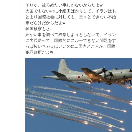
そりゃ、後ろめたい事しかないからだよw
大国でもないのに小細工ばかりして、イランはも
とより国際社会に対しても、堂々とできない不始
末だらけだからだよw
韓国検察もさ...
細かい事を調べて検挙しようとしないで、イラン
に尖兵送って、国際的にスルーできない問題をす
っぱ抜いちゃえばいいのに...国内どころか、国際
犯罪政府だよw