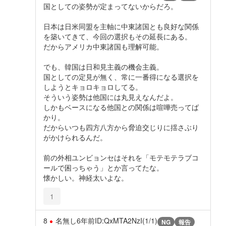
国としての姿勢が定まってないからだろ。
日本は日米同盟を主軸に中東諸国とも良好な関係
を築いてきて、今回の選択もその延長にある。
だからアメリカ中東諸国も理解可能。
でも、韓国は日和見主義の機会主義。
国としての定見が無く、常に一番得になる選択を
しようとキョロキョロしてる。
そういう姿勢は他国には丸見えなんだよ。
しかもベースになる他国との関係は喧嘩売ってば
かり。
だからいつも四方八方から脅迫交じりに揺さぶり
がかけられるんだ。
前の外相ユンビョンセはそれを「モテモテラブコ
ールで困っちゃう」とか言ってたな。
懐かしい。神経太いよな。
1
8
名無し
6年前
ID:QxMTA2NzI(1/1)
NG
報告