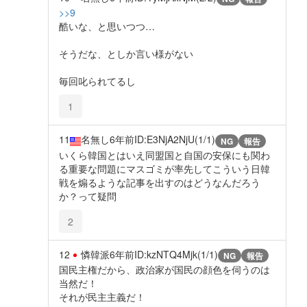
>>9
酷いな、と思いつつ…
そうだな、としか言い様がない
毎回叱られてるし
1
11
名無し
6年前
ID:E3NjA2NjU(1/1)
NG
報告
いくら韓国とはいえ同盟国と自国の安保にも関わ
る重要な問題にマスゴミが率先してこういう日韓
戦を煽るような記事を出すのはどうなんだろう
か？って疑問
2
12
憐韓派
6年前
ID:kzNTQ4Mjk(1/1)
NG
報告
国民主権だから、政治家が国民の顔色を伺うのは
当然だ！
それが民主主義だ！