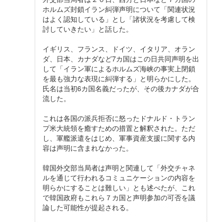
ホルムズ封鎖イラン糾弾声明について「関連状況
はよく認知している」とし「諸状況を考慮して検
討していきたい」と話した。
イギリス、フランス、ドイツ、イタリア、オラン
ダ、日本、カナダなど7カ国はこの日共同声明を出
して「イラン軍によるホルムズ海峡の事実上閉鎖
を最も強力な表現に糾弾する」と明らかにした。
氏名は当初6カ国名義だったが、その後カナダが合
流した。
これは各国の派兵拒否に怒ったドナルド・トラン
プ米大統領を癒すための措置と解釈された。ただ
し、軍艦派遣をはじめ、軍事資産支援に関する内
容は声明に含まれなかった。
韓国外交部当局者は声明と関連して「外交チャネ
ルを通じて行われるコミュニケーションの内容を
明らかにすることは難しい」とも述べたが、これ
で韓国政府もこれら７カ国と声明参加の可否を議
論した可能性が提起される。