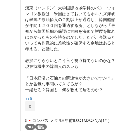
漢東（ハンドン）大学国際地域学科のパク・ウォ
ンゴン教授は「米国はさておいてもホルムズ海峡
は韓国の原油輸入の７割以上が通過し、韓国船舶
が年間１２００回を通過する所」としながら「最
初から韓国船舶の保護に方向を決めて態度を取れ
ば良かったものを時をのがした。だが、今送ると
いっても作戦的に柔軟性を確保する余地はあると
考える」と話した。
教授にならないとこう言う視点持てないのかな？
現在待機中の韓国人のスレも
「日本経済と石油との関連性が大きいですか？」
とか呑気な事聞いてきてるが？
一緒だろ？韓国も 何を教えて居るのか？
>>5
0
5
コンパス‐メタル
6年前
ID:Q1MzQzNjA(1/1)
NG
報告