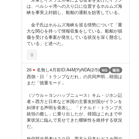
は、ペルシャ湾への入り口に位置するホルムズ海
峡を事実上封鎖し、船舶の通航を妨害している。
金子氏はホルムズ海峡を巡る情勢について「重
大な関心を持って情報収集をしている。船舶が損
傷を受ける事案が発生している状況を深く懸念し
ている」と述べた。
0
26
名無し
4月前
ID:A4MjYyNDA(2/5)
NG
報告
西側・日「トランプなだれ」の共同声明…韓国は
まだ「慎重モード」
（ソウル＝ヨンハップニュース）キム・ジホン記
者＝西方と日本など米国の主要友好国がイランを
糾弾する声明を発表し、「ドナルド・トランプ大
統領の癒し」に乗り出したが、韓国はこれまで中
東状況に臨んで見せてきた曖昧性を維持する状況
だ。
外交部当局者は２０日、西方と日本など７カ国の