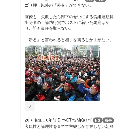
ゴリ押し以外の「外交」ができない。
官僚も 失敗したら部下のせいにする労組運動員
出身者の 論功行賞でポストに着いた馬鹿ばか
り、誰も責任を取らない。
「断る」と言われると相手を罵るしか手がない。
0
20
名無し
6年前
ID:YyOTY2MjQ(1/1)
NG
報告
客観性と論理性を棄てて主観しか存在しない朝鮮