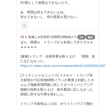
G7国として放置はできないだろ。
あ、韓国は何もできないよね。
何もできないし、何の恩恵も受けない。
0
33
名無し
4月前
ID:U2MDU5Mzk(1/1)
NG
報告
ほら、韓国ｗ トランプから名指しできたぞｗｗ
ｗｗｗｗｗ
[速報]トランプ、在韓米軍を取り上げ、「韓国、役
に立たなかった」
https://n.news.naver.com/mnews/article/014/0005501287
[フィナンシャルニュース] ドナルド・トランプ米
大統領が1日(現地時間)イランが事実上封鎖したホ
ルムズ海峡管理問題に対してヨーロッパとアジア
国家の役割を取り上げ、派兵要請に応じなかった
韓国に対する不満を表わした。
トランプ大統領はこの日、ホワイトハウスで開か