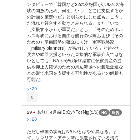
ンタビューで「韓国など22の友好国がホルムズ海
峡の開放のため、何を、いつ、どこに支援するか
の計画を策定中だ」と明らかにした点も、こうし
た流れと符合する動きとみられる。また「いつ
（支援するか）が重要だ」とし、「そのためホル
ムズ海峡における自由な航行の保障および（その
ための）準備態勢の確立に向け、軍事戦略家
（military planners）が協力している」と述べた。
兵力や武器支援といった直接的な軍事介入ではな
いとしても、NATOが戦争終結前に偵察資産の提
供や抑止力確保のための周辺海域への艦艇派遣な
どの形で米国を支援する可能性があるとの解釈も
可能だ。
>>29
0
29
名無し
4月前
ID:QyNTc1Njg(5/5)
NG
報告
>>28
ただし韓国の状況はNATOとはやや異なる。ま
ず、ソマリア・アデン湾に派遣されている清海