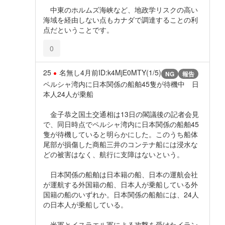
中東のホルムズ海峡など、地政学リスクの高い
海域を経由しない点もカナダで調達することの利
点だということです。
0
25
名無し
4月前
ID:k4MjE0MTY(1/5)
NG
報告
ペルシャ湾内に日本関係の船舶45隻が待機中 日
本人24人が乗船
金子恭之国土交通相は13日の閣議後の記者会見
で、同日時点でペルシャ湾内に日本関係の船舶45
隻が待機していると明らかにした。このうち船体
尾部が損傷した商船三井のコンテナ船には浸水な
どの被害はなく、航行に支障はないという。
日本関係の船舶は日本籍の船、日本の運航会社
が運航する外国籍の船、日本人が乗船している外
国籍の船のいずれか。日本関係の船舶には、24人
の日本人が乗船している。
米軍とイスラエル軍による攻撃を受けたイラン