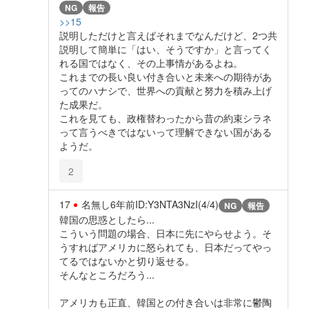
NG
報告
>>15
説明しただけと言えばそれまでなんだけど、2つ共
説明して簡単に「はい、そうですか」と言ってく
れる国ではなく、その上事情があるよね。
これまでの長い良い付き合いと未来への期待があ
ってのハナシで、世界への貢献と努力を積み上げ
た成果だ。
これを見ても、政権替わったから昔の約束シラネ
って言うべきではないって理解できない国がある
ようだ。
2
17
名無し
6年前
ID:Y3NTA3NzI(4/4)
NG
報告
韓国の思惑としたら...
こういう問題の場合、日本に先にやらせよう。そ
うすればアメリカに怒られても、日本だってやっ
てるではないかと切り返せる。
そんなところだろう...
アメリカも正直、韓国との付き合いは非常に鬱陶