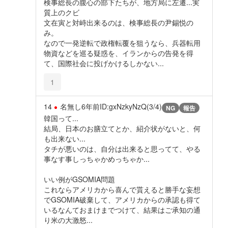
検事総長の腹心の部下たちが、地方局に左遷...実
質上のクビ
文在寅と対峙出来るのは、検事総長の尹錫悦の
み。
なので一発逆転で政権転覆を狙うなら、兵器転用
物資などを巡る疑惑を、イランからの告発を得
て、国際社会に投げかけるしかない...
1
14
名無し
6年前
ID:gxNzkyNzQ(3/4)
NG
報告
韓国って...
結局、日本のお膳立てとか、紹介状がないと、何
も出来ない...
タチが悪いのは、自分は出来ると思ってて、やる
事なす事しっちゃかめっちゃか...
いい例がGSOMIA問題
これならアメリカから喜んで貰えると勝手な妄想
でGSOMIA破棄して、アメリカからの承認も得て
いるなんておまけまでつけて、結果はご承知の通
り米の大激怒...