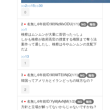
>>2
>>15
>>30
0
2
名無し
6年前
ID:M3NzMxODU(1/1)
NG
報告
>>1
検察はムンムンが大量に首切ったっしょ
しかも検察が政府高官の捜査する権限まで奪う法
案作って通したし、検察は今やムンムンの支配下
だよ
>>13
1
3
名無し
6年前
ID:M3MTE0NjQ(1/1)
NG
報告
韓国ってアメリカとイランどっちの味方なの？
2
4
名無し
6年前
ID:YyMjAxNjM(1/2)
NG
報告
方針と立場が解ってないからじゃないですかね？