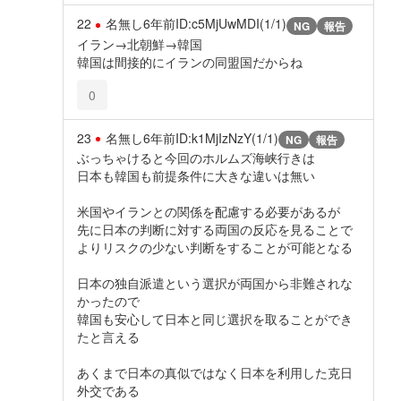
22
名無し
6年前
ID:c5MjUwMDI(1/1)
NG
報告
イラン→北朝鮮→韓国
韓国は間接的にイランの同盟国だからね
0
23
名無し
6年前
ID:k1MjIzNzY(1/1)
NG
報告
ぶっちゃけると今回のホルムズ海峡行きは
日本も韓国も前提条件に大きな違いは無い
米国やイランとの関係を配慮する必要があるが
先に日本の判断に対する両国の反応を見ることで
よりリスクの少ない判断をすることが可能となる
日本の独自派遣という選択が両国から非難されな
かったので
韓国も安心して日本と同じ選択を取ることができ
たと言える
あくまで日本の真似ではなく日本を利用した克日
外交である