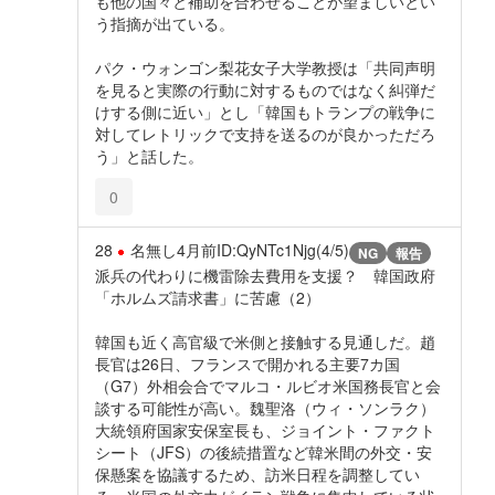
も他の国々と補助を合わせることが望ましいとい
う指摘が出ている。
パク・ウォンゴン梨花女子大学教授は「共同声明
を見ると実際の行動に対するものではなく糾弾だ
けする側に近い」とし「韓国もトランプの戦争に
対してレトリックで支持を送るのが良かっただろ
う」と話した。
0
28
名無し
4月前
ID:QyNTc1Njg(4/5)
NG
報告
派兵の代わりに機雷除去費用を支援？ 韓国政府
「ホルムズ請求書」に苦慮（2）
韓国も近く高官級で米側と接触する見通しだ。趙
長官は26日、フランスで開かれる主要7カ国
（G7）外相会合でマルコ・ルビオ米国務長官と会
談する可能性が高い。魏聖洛（ウィ・ソンラク）
大統領府国家安保室長も、ジョイント・ファクト
シート（JFS）の後続措置など韓米間の外交・安
保懸案を協議するため、訪米日程を調整してい