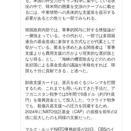
る。米国の外交力がイラン戦争に集中している状
況の中で、韓米間の懸案を交渉のテーブルに載せ
るには、中東情勢への具体的な支援策を提示する
必要があるとの焦りも一部でみられる。
韓国政府内部では、軍事的関与に対する懐疑論が
一層強まっている。その代わり、一部では多国籍
連合の基金造成に参加する方式などが代案として
挙がっている。匿名を求めたある関係者は「軍事
支援よりも費用支援の方がより現実的な選択肢と
なり得る」とし、「海峡の機雷除去などのための
友好国による基金造成の議論が本格化すれば、韓
国も十分に貢献できる」と述べた。
財政支援カードは、派兵をめぐるジレンマを打開
するため、これまでも用いられてきた手法だ。ア
フガニスタン戦争では5年間で5億ドル（約791億
円）を復興資金として投入した。ウクライナ戦争
でも、殺傷兵器支援への圧力を回避するため、
2024年にNATO信託基金（CAP）の規模を前年の2
倍に拡大したのも同様の文脈だった。
マルク・ルッテNATO事務総長が22日、CBSのイ