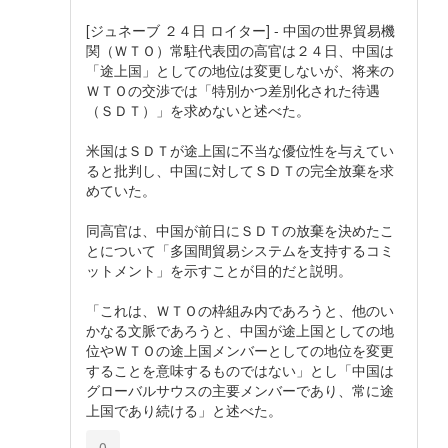
[ジュネーブ ２４日 ロイター] - 中国の世界貿易機
関（ＷＴＯ）常駐代表団の高官は２４日、中国は
「途上国」としての地位は変更しないが、将来の
ＷＴＯの交渉では「特別かつ差別化された待遇
（ＳＤＴ）」を求めないと述べた。
米国はＳＤＴが途上国に不当な優位性を与えてい
ると批判し、中国に対してＳＤＴの完全放棄を求
めていた。
同高官は、中国が前日にＳＤＴの放棄を決めたこ
とについて「多国間貿易システムを支持するコミ
ットメント」を示すことが目的だと説明。
「これは、ＷＴＯの枠組み内であろうと、他のい
かなる文脈であろうと、中国が途上国としての地
位やＷＴＯの途上国メンバーとしての地位を変更
することを意味するものではない」とし「中国は
グローバルサウスの主要メンバーであり、常に途
上国であり続ける」と述べた。
0