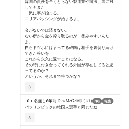
韓国の責任を全くとらない製造業や司法、国に対
してもまた
一気に事が始まる。
コリアバッシングが始まるよ。
金がないでは済まない。
ない所から金を搾り取るのが一番みやすいんだ
よ。
自らドツボにはまってる韓国は相手を裏切り続け
てきた報いを
これから永久に返すことになる。
その時に付き合ってくれる外国が存在してると思
ってるのか？
というか、それまで持つかな？
3
10
名無し
6年前
ID:czMzQzMjU(1/1)
NG
報告
パラリンピックの韓国人選手と同じだね
3