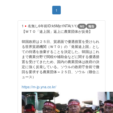
1
1
名無し
6年前
ID:k5Mjc1NTA(1/1)
NG
報告
【ＷＴＯ「途上国」返上に農業団体が反発】
韓国政府は２５日、貿易面で優遇措置を受けられ
る世界貿易機関（ＷＴＯ）の「発展途上国」とし
ての待遇を放棄することを決定した。韓国はこれ
まで農業分野で関税や補助金などに関する優遇措
置を受けてきたため、国内の農業団体は政府の決
定に強く反発している。ソウルの政府庁舎前で撤
回を要求する農業団体＝２５日、ソウル（聯合ニ
ュース）
https://m-jp.yna.co.kr/