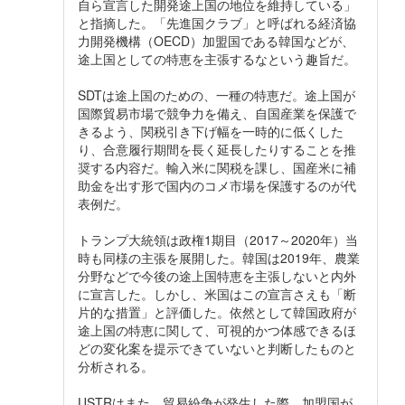
自ら宣言した開発途上国の地位を維持している」
と指摘した。「先進国クラブ」と呼ばれる経済協
力開発機構（OECD）加盟国である韓国などが、
途上国としての特恵を主張するなという趣旨だ。
SDTは途上国のための、一種の特恵だ。途上国が
国際貿易市場で競争力を備え、自国産業を保護で
きるよう、関税引き下げ幅を一時的に低くした
り、合意履行期間を長く延長したりすることを推
奨する内容だ。輸入米に関税を課し、国産米に補
助金を出す形で国内のコメ市場を保護するのが代
表例だ。
トランプ大統領は政権1期目（2017～2020年）当
時も同様の主張を展開した。韓国は2019年、農業
分野などで今後の途上国特恵を主張しないと内外
に宣言した。しかし、米国はこの宣言さえも「断
片的な措置」と評価した。依然として韓国政府が
途上国の特恵に関して、可視的かつ体感できるほ
どの変化案を提示できていないと判断したものと
分析される。
USTRはまた、貿易紛争が発生した際、加盟国が