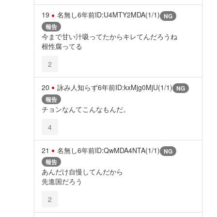
19
名無し
6年前
ID:U4MTY2MDA(1/1)
NG
報告
今まで甘い汁吸ってたからキレてんだろうね
根性腐ってる
2
20
詠み人知らず
6年前
ID:kxMjg0MjU(1/1)
NG
報告
チョンなんてこんなもんだ。
4
21
名無し
6年前
ID:QwMDA4NTA(1/1)
NG
報告
あんだけ自慢してんだから
先進国だろう
2