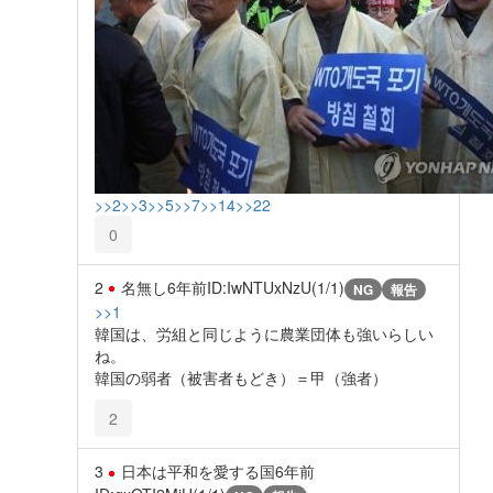
>>2
>>3
>>5
>>7
>>14
>>22
0
2
名無し
6年前
ID:IwNTUxNzU(1/1)
NG
報告
>>1
韓国は、労組と同じように農業団体も強いらしい
ね。
韓国の弱者（被害者もどき）＝甲（強者）
2
3
日本は平和を愛する国
6年前