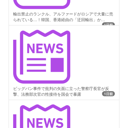
輸出禁止のランクル、アルファードがロシアで大量に売
られている…！韓国、香港経由の「迂回輸出」か…
1日前
ビッグバン事件で批判の矢面に立った警察庁長官が反
撃、法務部次官の性接待を国会で暴露
1日前