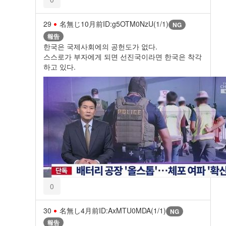
29
名無じ
10月前
ID:g5OTM0NzU(1/1)
NG
報告
한국은 국제사회에의 공헌도가 없다.
스스로가 부자에게 되면 선진국이라면 한국은 착각
하고 있다.
0
30
名無し
4月前
ID:AxMTU0MDA(1/1)
NG
報告