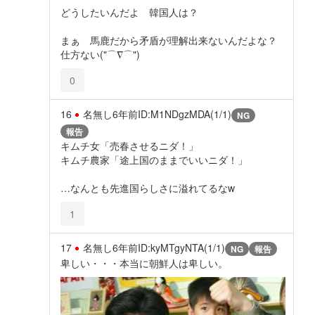
どうしたいんだよ 韓国人は？
まぁ 馬鹿だから矛盾が理解出来ないんだよな？
仕方ない("⌒∇⌒")
0
16
名無し
6年前
ID:M1NDgzMDA(1/1)
NG
報告
キムチ女「売春させるニダ！」
キムチ農家「途上国のままでいいニダ！」
…なんとも先進国らしさに溢れてるなw
1
17
名無し
6年前
ID:kyMTgyNTA(1/1)
NG
報告
卑しい・・・本当に朝鮮人は卑しい。