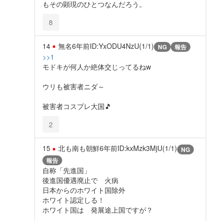
もその顕現のひとつなんだろう。
8
14
無名
6年前
ID:YxODU4NzU(1/1)
NG
報告
>>1
モドキが何人か絶体交じってるねw
ウリも被害者ニダ～
被害者コスプレ大国🎵
2
15
北も南も朝鮮
6年前
ID:kxMzk3MjU(1/1)
NG
報告
自称「先進国」
後進国優遇廃止で 火病
日本からのホワイト国除外
ホワイト認定しる！
ホワイト国は 発展途上国ですが？