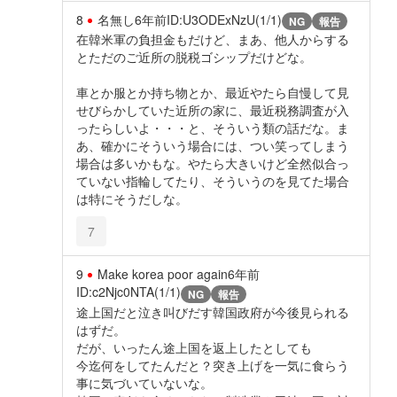
8
名無し
6年前
ID:U3ODExNzU(1/1)
NG
報告
在韓米軍の負担金もだけど、まあ、他人からする
とただのご近所の脱税ゴシップだけどな。
車とか服とか持ち物とか、最近やたら自慢して見
せびらかしていた近所の家に、最近税務調査が入
ったらしいよ・・・と、そういう類の話だな。ま
あ、確かにそういう場合には、つい笑ってしまう
場合は多いかもな。やたら大きいけど全然似合っ
ていない指輪してたり、そういうのを見てた場合
は特にそうだしな。
7
9
Make korea poor again
6年前
ID:c2Njc0NTA(1/1)
NG
報告
途上国だと泣き叫びだす韓国政府が今後見られる
はずだ。
だが、いったん途上国を返上したとしても
今迄何をしてたんだと？突き上げを一気に食らう
事に気づいていないな。