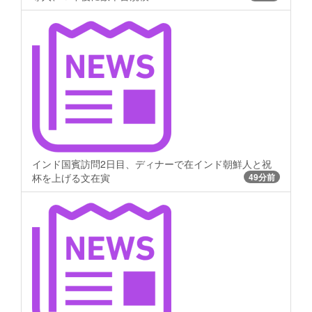
インド国賓訪問2日目、ディナーで在インド朝鮮人と祝
杯を上げる文在寅
49分前