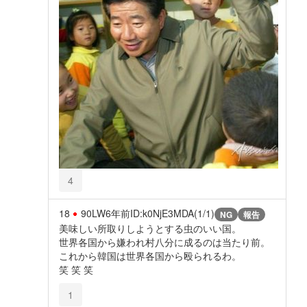
4
18
90LW
6年前
ID:k0NjE3MDA(1/1)
NG
報告
美味しい所取りしようとする虫のいい国。
世界各国から嫌われ村八分に成るのは当たり前。
これから韓国は世界各国から殴られるわ。
笑 笑 笑
1