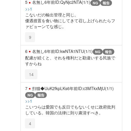
5
名無し
6年前
ID:QyNjc2NTA(1/1)
NG
報告
>>1
こないだの輸出管理と同じ。
優遇措置を食い物にしてきて召し上げられたらフ
ァビョーンてな感じ。
9
6
名無し
6年前
ID:kwNTA1NTU(1/1)
NG
報告
配慮が続くと、それを権利だと勘違いする民族で
すからね
14
7
扫猫◆UuK2fkpLKs
6年前
ID:c3MTkxMjU(1/1)
NG
報告
>>1
こいつらは愛国でも反日でもないくせに政府批判
している。韓国の法律に則り粛清すべき。
4