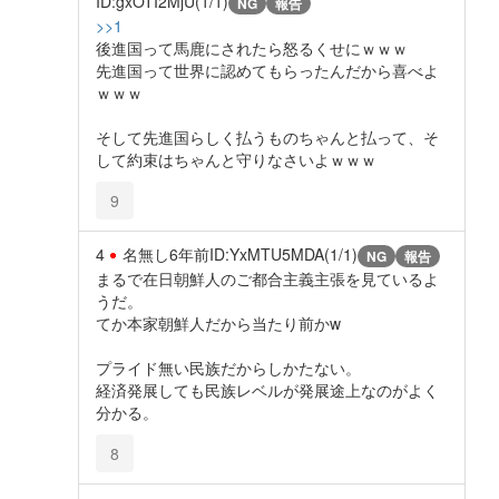
ID:gxOTI2MjU(1/1)
NG
報告
>>1
後進国って馬鹿にされたら怒るくせにｗｗｗ
先進国って世界に認めてもらったんだから喜べよ
ｗｗｗ
そして先進国らしく払うものちゃんと払って、そ
して約束はちゃんと守りなさいよｗｗｗ
9
4
名無し
6年前
ID:YxMTU5MDA(1/1)
NG
報告
まるで在日朝鮮人のご都合主義主張を見ているよ
うだ。
てか本家朝鮮人だから当たり前かw
プライド無い民族だからしかたない。
経済発展しても民族レベルが発展途上なのがよく
分かる。
8