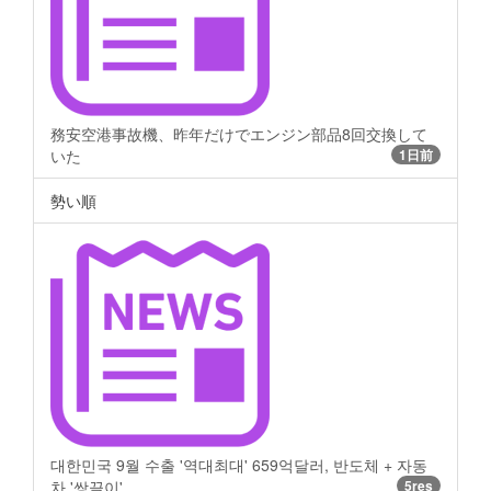
務安空港事故機、昨年だけでエンジン部品8回交換して
いた
1日前
勢い順
대한민국 9월 수출 '역대최대' 659억달러, 반도체 + 자동
차 '쌍끌이'
5res