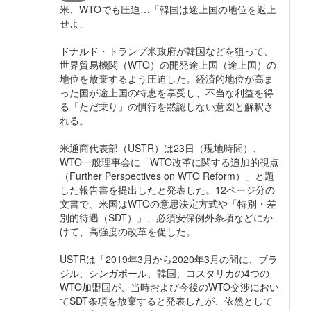
米、WTOでも圧迫…「韓国は途上国の地位を返上
せよ」
ドナルド・トランプ米政府が韓国などを狙って、
世界貿易機関（WTO）の開発途上国（途上国）の
地位を放棄するよう圧迫した。経済的地位が高ま
った国が途上国の特恵を享受し、不当な利益を得
る「ただ乗り」の慣行を黙認しない意図と解釈さ
れる。
米通商代表部（USTR）は23日（現地時間）、
WTO一般理事会に「WTO改革に関する追加的視点
（Further Perspectives on WTO Reform）」と題
した報告書を提出したと発表した。12ページ分の
文書で、米国はWTOの意思決定方式や「特別・差
別的待遇（SDT）」、必須安保例外条項などにか
けて、高強度の改革を促した。
USTRは「2019年3月から2020年3月の間に、ブラ
ジル、シンガポール、韓国、コスタリカの4つの
WTO加盟国が、当時および今後のWTO交渉におい
てSDT条項を放棄すると発表したが、依然として