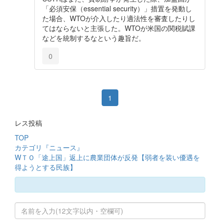
「必須安保（essential security）」措置を発動し
た場合、WTOが介入したり適法性を審査したりし
てはならないと主張した。WTOが米国の関税賦課
などを統制するなという趣旨だ。
0
1
レス投稿
TOP
カテゴリ『ニュース』
WＴＯ「途上国」返上に農業団体が反発【弱者を装い優遇を
得ようとする民族】