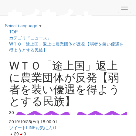
メ
ニ
ュ
Select Language
▼
ー
TOP
カテゴリ『ニュース』
WＴＯ「途上国」返上に農業団体が反発【弱者を装い優遇を
得ようとする民族】
WＴＯ「途上国」返上
に農業団体が反発【弱
者を装い優遇を得よう
とする民族】
30
2019/10/25(Fri) 18:00:01
ツイート
LINE
お気に入り
29
0