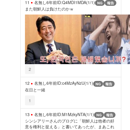
11
名無し
6年前
ID:Q4MDI1MDA(1/1)
NG
報告
また朝鮮人は負けたのかｗ
2
12
名無し
6年前
ID:c4MzAyNzU(1/1)
NG
報告
在日と一緒
1
13
名無し
6年前
ID:M1MzkyNTA(1/1)
NG
報告
シンシアリーさんのブログに「朝鮮人は他者の好
意を権利と捉える」と書いてあったが、まあこれ