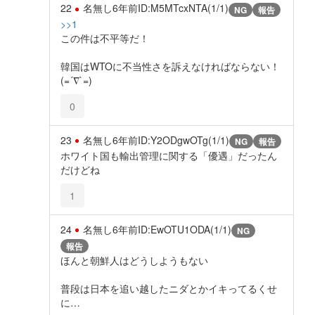
22
名無し
6年前
ID:M5MTcxNTA(1/1)
NG
報告
>>1
この件は不平等だ！
韓国はWTOに不当性さを訴えなければならない！
(=´∇`=)
0
23
名無し
6年前
ID:Y2ODgwOTg(1/1)
NG
報告
ホワイト国も輸出管理に関する「優遇」だったん
だけどね
1
24
名無し
6年前
ID:EwOTU1ODA(1/1)
NG
報告
ほんと朝鮮人はどうしようもない
普段は日本を追い越したニダとかイキってるくせ
に…