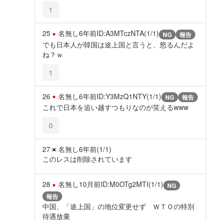
1
25
名無し
6年前
ID:A3MTczNTA(1/1)
NG
報告
でも日本人が韓国は途上国と言うと、怒るんだよ
ね？ｗ
1
26
名無し
6年前
ID:Y3MzQ1NTY(1/1)
NG
報告
これで日本を追い越すつもりなのが笑えるwww
0
27
名無し
6年前
(1/1)
このレスは削除されています
28
名無し
10月前
ID:M0OTg2MTI(1/1)
NG
報告
中国、「途上国」の地位変更せず ＷＴＯの特別
待遇放棄