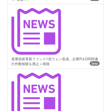
産業技術革新ファンド1兆ウォン造成…企業R＆D同時遂
行件数制限を廃止＝韓国
2res