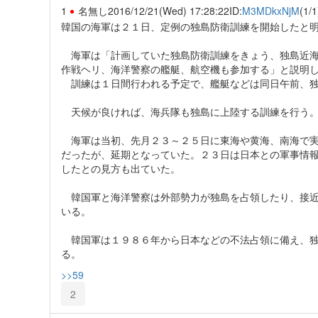
1
名無し
2016/12/21(Wed) 17:28:22
ID:
M3MDkxNjM
(1/1
韓国の海軍は２１日、定例の独島防衛訓練を開始したと
海軍は「計画していた独島防衛訓練をきょう、独島近海
作戦ヘリ、海洋警察の艦艇、航空機も参加する」と説明
訓練は１日間行われる予定で、艦艇などは同日午前、独
天候が良ければ、海兵隊も独島に上陸する訓練を行う。
海軍は当初、先月２３～２５日に東海や黄海、南海で実
だったが、延期となっていた。２３日は日本との軍事情
したとの見方も出ていた。
韓国軍と海洋警察は外部勢力が独島を占領したり、接近
いる。
韓国軍は１９８６年から日本などの不法占領に備え、独
る。
>>59
2