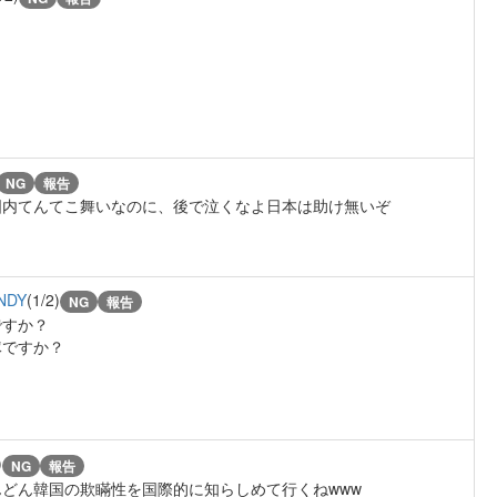
NG
報告
国内てんてこ舞いなのに、後で泣くなよ日本は助け無いぞ
NDY
(1/2)
NG
報告
ですか？
隊ですか？
)
NG
報告
どん韓国の欺瞞性を国際的に知らしめて行くねwww