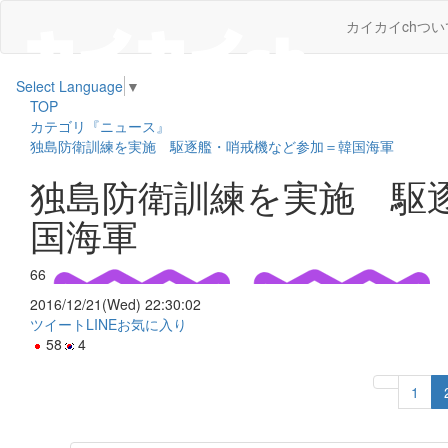
カイカイchつい
Select Language
▼
TOP
カテゴリ『ニュース』
独島防衛訓練を実施 駆逐艦・哨戒機など参加＝韓国海軍
独島防衛訓練を実施 駆
国海軍
66
2016/12/21(Wed) 22:30:02
ツイート
LINE
お気に入り
58
4
1