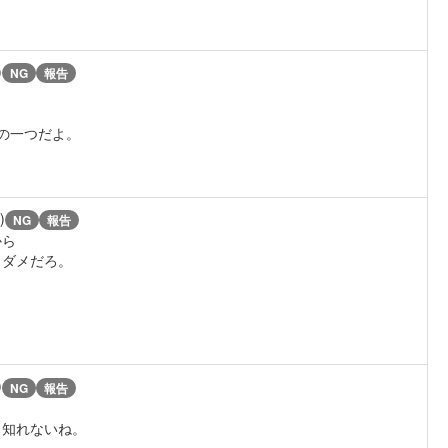
)
NG
報告
の一つだよ。
)
NG
報告
から
とダメだろ。
)
NG
報告
も知れないね。