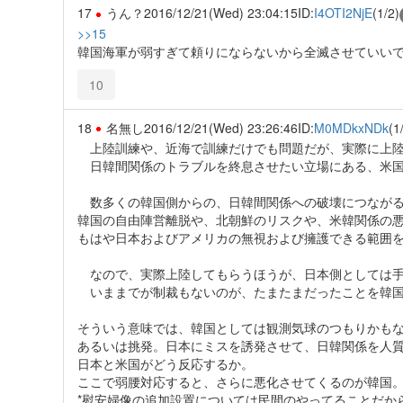
17
うん？
2016/12/21(Wed) 23:04:15
ID:
I4OTI2NjE
(1/2)
>>15
韓国海軍が弱すぎて頼りにならないから全滅させていい
10
18
名無し
2016/12/21(Wed) 23:26:46
ID:
M0MDkxNDk
(1
上陸訓練や、近海で訓練だけでも問題だが、実際に上陸
日韓間関係のトラブルを終息させたい立場にある、米国
数多くの韓国側からの、日韓間関係への破壊につながる
韓国の自由陣営離脱や、北朝鮮のリスクや、米韓関係の
もはや日本およびアメリカの無視および擁護できる範囲
なので、実際上陸してもらうほうが、日本側としては手
いままでが制裁もないのが、たまたまだったことを韓国
そういう意味では、韓国としては観測気球のつもりかも
あるいは挑発。日本にミスを誘発させて、日韓関係を人
日本と米国がどう反応するか。
ここで弱腰対応すると、さらに悪化させてくるのが韓国
*慰安婦像の追加設置については民間のやってることだか