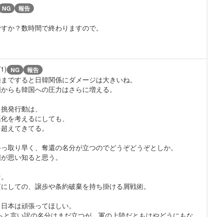
NG
報告
ですか？数時間で終わりますので。
/1)
NG
報告
まですると日韓関係にダメージは大きいね。
からも韓国への圧力はさらに増える。
挑発行動は、
悪化を考えるにしても、
を超えてきてる。
っ取り早く、奪還の名分が立つのでどうぞどうぞとしか。
が思い知ると思う。
な。
質にしての、譲歩や条約破棄を持ち掛ける屑戦術。
。日本は頑張ってほしい。
らと言い訳の名分はまだ立つが、軍の上陸だともはやどうにもな