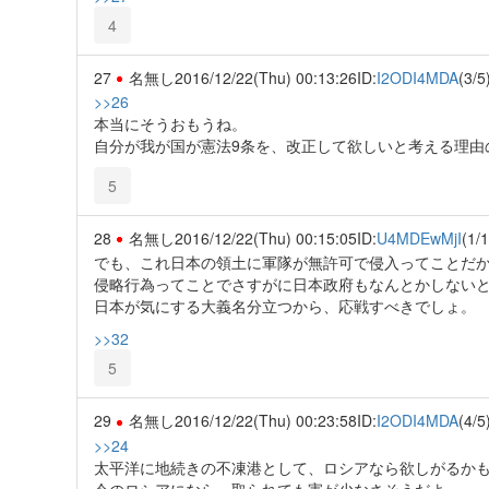
4
27
名無し
2016/12/22(Thu) 00:13:26
ID:
I2ODI4MDA
(3/5
>>26
本当にそうおもうね。
自分が我が国が憲法9条を、改正して欲しいと考える理由
5
28
名無し
2016/12/22(Thu) 00:15:05
ID:
U4MDEwMjI
(1/1
でも、これ日本の領土に軍隊が無許可で侵入ってことだ
侵略行為ってことでさすがに日本政府もなんとかしない
日本が気にする大義名分立つから、応戦すべきでしょ。
>>32
5
29
名無し
2016/12/22(Thu) 00:23:58
ID:
I2ODI4MDA
(4/5
>>24
太平洋に地続きの不凍港として、ロシアなら欲しがるか
今のロシアになら、取られても害が少なさそうだよ。