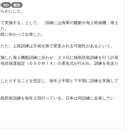
)
NG
報告
明らかにした。
で実施する」として、「訓練には海軍の艦艇や海上哨戒機、海上
した。
島に向かって出発した。
ただ、上陸訓練は天候次第で変更される可能性があるという。
施した海上機動訓練に合わせ、２３日に独島防衛訓練を行う計画
報包括保護協定（ＧＳＯＭＩＡ）の署名式が行われ、訓練を先送り
したりすることを想定し、毎年上半期と下半期に訓練を実施して
島防衛訓練を毎年２回行っている。日本は同訓練に反発してい