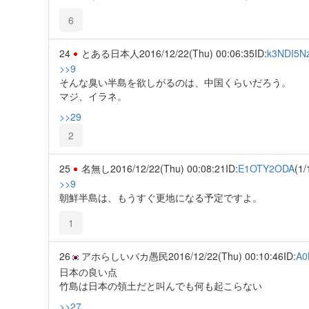
6
24
とある日本人
2016/12/22(Thu) 00:06:35
ID:
k3NDI5Nz
>>9
そんな臭い半島を欲しがるのは、中国くらいだろう。
マジ、イラネ。
>>29
2
25
名無し
2016/12/22(Thu) 00:08:21
ID:
E1OTY2ODA
(1/
>>9
朝鮮半島は、もうすぐ更地になる予定ですよ。
1
26
アホらしいバカ愚民
2016/12/22(Thu) 00:10:46
ID:
A0
日本の良い点
竹島は日本の領土だと叫んでも何も起こらない
>>27