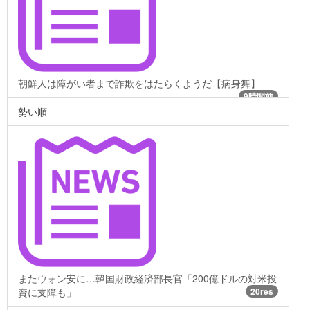
朝鮮人は障がい者まで詐欺をはたらくようだ【病身舞】
9時間前
勢い順
またウォン安に…韓国財政経済部長官「200億ドルの対米投
資に支障も」
20res