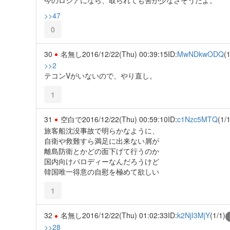
>>47
0
30
名無し
2016/12/22(Thu) 00:39:15
ID:
MwNDkwODQ
(1
>>2
テコンVがいないので、やり直し。
1
31
空白で
2016/12/22(Thu) 00:59:10
ID:
c1Nzc5MTQ
(1/1
旅客船沈没事故で明らかなように、
自衛や救難すら満足に出来ない屑が
離島防衛とかどの面下げて行うのか
国内向けパロディーなんだろうけど
韓国唯一得意の自慰を極めて欲しい
1
32
名無し
2016/12/22(Thu) 01:02:33
ID:
k2NjI3MjY
(1/1)
>>28