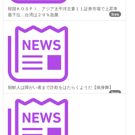
韓国ＫＯＳＰＩ、アジア太平洋主要１１証券市場で上昇率
最下位…台湾は２９％急騰
3res
朝鮮人は障がい者まで詐欺をはたらくようだ【病身舞】
3res