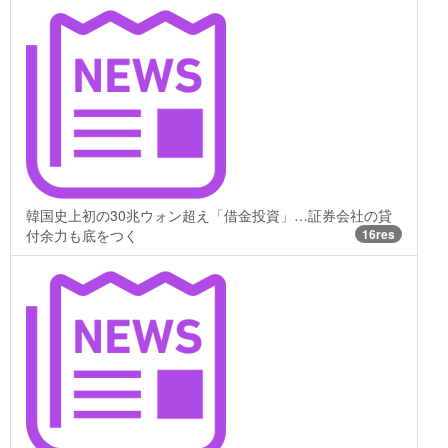
韓国史上初の30兆ウォン超え「借金投資」…証券会社の貸
付余力も底をつく
16res