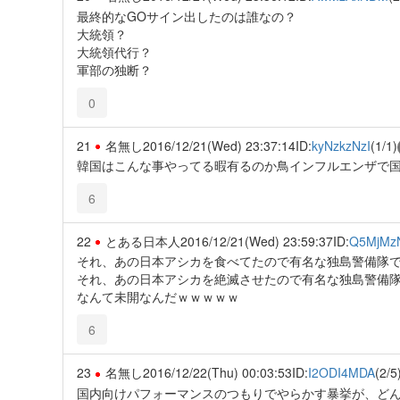
最終的なGOサイン出したのは誰なの？
大統領？
大統領代行？
軍部の独断？
0
21
名無し
2016/12/21(Wed) 23:37:14
ID:
kyNzkzNzI
(1/1)
韓国はこんな事やってる暇有るのか鳥インフルエンザで
6
22
とある日本人
2016/12/21(Wed) 23:59:37
ID:
Q5MjMz
それ、あの日本アシカを食べてたので有名な独島警備隊
それ、あの日本アシカを絶滅させたので有名な独島警備
なんて未開なんだｗｗｗｗｗ
6
23
名無し
2016/12/22(Thu) 00:03:53
ID:
I2ODI4MDA
(2/5
国内向けパフォーマンスのつもりでやらかす暴挙が、どん