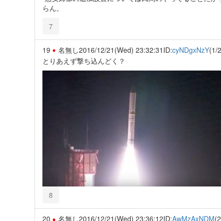
らん。
7
19
名無し
2016/12/21(Wed) 23:32:31
ID:
cyNDgxNzY
(1/2
とりあえず撃ち込んどく？
8
20
名無し
2016/12/21(Wed) 23:36:12
ID:
AwMzAxNDM
(2