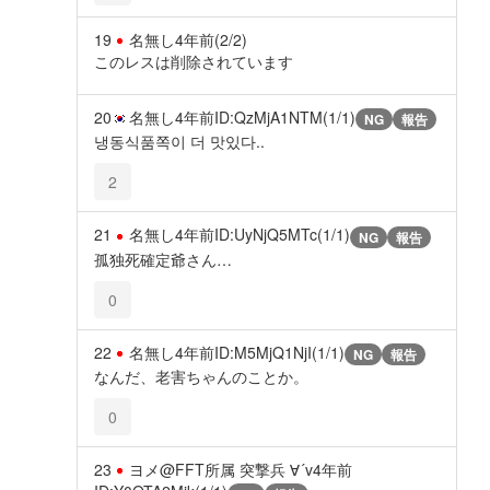
19
名無し
4年前
(2/2)
このレスは削除されています
20
名無し
4年前
ID:QzMjA1NTM(1/1)
NG
報告
냉동식품쪽이 더 맛있다..
2
21
名無し
4年前
ID:UyNjQ5MTc(1/1)
NG
報告
孤独死確定爺さん…
0
22
名無し
4年前
ID:M5MjQ1NjI(1/1)
NG
報告
なんだ、老害ちゃんのことか。
0
23
ヨメ@FFT所属 突撃兵 ∀´v
4年前