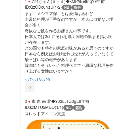
1
774ちゃん(ㅎㅂㅎ)◆kMPAEe8nqY
9年前
ID:QzODc0NzU(1/2)
NG
報告
まず メシマズ嫁 とは愛情はあれど
非常に料理が下手なのですが、本人は自覚ない場
合が多く
奇抜なご飯を作るお嫁さんの事です。
日本人では2chにそれを嘆く同胞の集まる掲示板
が存在します。
どの国でも特有の家庭の味があると思うのですが
日本なら例えばお味噌汁に出汁が入っていなくて
酸っぱい等の報告があります。
韓国にもそういった料理ベタで不思議な料理を作
り上げる女性はいますか？
>>7
>>13
>>29
0
2
東 西 南 北◆932uJsG3gE
9年前
ID:kzMTU5MDQ(1/1)
NG
報告
スレッドアイコン支援