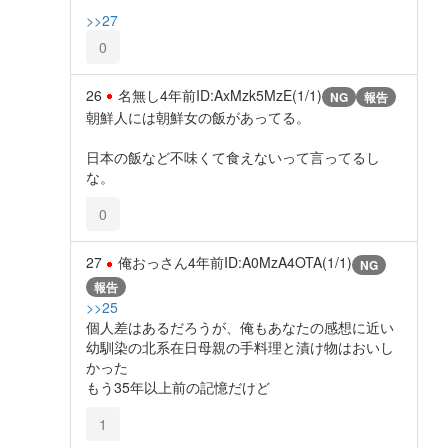
>>27
0
26
名無し
4年前
ID:AxMzk5MzE(1/1)
NG
報告
朝鮮人には朝鮮女の飯があってる。
日本の飯など不味くて食えないって言ってるし
な。
0
27
俺おっさん
4年前
ID:A0MzA4OTA(1/1)
NG
報告
>>25
個人差はあるだろうが、俺もあなたの感想に近い
幼馴染の北系在日母親の手料理と漬け物はおいし
かった
もう35年以上前の記憶だけど
1