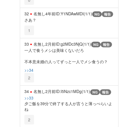
32
名無し
4年前
ID:Y1NDAwMDI(1/1)
NG
報告
さあ？
1
33
名無し
2月前
ID:g2MDc3NjQ(1/1)
NG
報告
一人で食うメシは美味くないだろ
不本意未婚の人ってずっと一人でメシ食うの？
>>34
2
34
名無し
2月前
ID:I5Nzc1MDg(1/1)
NG
報告
>>33
夕ご飯を39分で終了する人が言うと薄っぺらいよ
ね
2