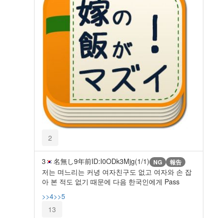
2
3
名無し
9年前
ID:I0ODk3Mjg(1/1)
NG
報告
저는 며느리는 커녕 여자친구도 없고 여자와 손 잡
아 본 적도 없기 때문에 다음 한국인에게 Pass
>>4
>>5
13