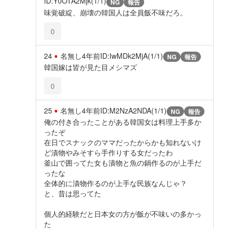
ID:Y0OTA2Mjk(1/1)
NG
報告
味覚破綻、崩壊の韓国人は全員飯不味だろ。
0
24
名無し
4年前
ID:IwMDk2MjA(1/1)
NG
報告
韓国嫁は皆が見た目メシマズ
0
25
名無し
4年前
ID:M2NzA2NDA(1/1)
NG
報告
俺の付き合ったことがある韓国女は料理上手多か
ったぞ
在日でスナックのママだったからかも知れないけ
ど漬物やみそすら手作りする女だったわ
釜山で囲ってた女も漬物と魚の鍋作るのが上手だ
ったな
全体的に漬物作るのが上手な民族なんじゃ？
と、昔は思ってた
個人的経験だと日本女の方が飯が不味いの多かっ
た