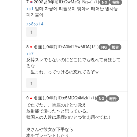
7
2002년
9年前
ID:QwMzQ1Ng=(1/1)
NG
報告
>>1
엄마 자궁에 리틀보이 맞아서 태어난 방사능
폐기물아
>>8
>>14
1
8
名無し
9年前
ID:A0MTYwMDA(1/1)
NG
報告
>>7
反韓スレでもないのにどこにでも現れて発狂して
るな
「生まれ」ってつけるの忘れてるぞｗ
1
9
名無し
9年前
ID:c5MDQ4MzI(1/1)
NG
報告
でたでた、、馬鹿のひとつ覚え
放射能で勝った〜と思っている。
韓国人の人達は馬鹿のひとつ覚え調べてね！
奥さんや彼女が下手なら
本をプレゼントしたり、