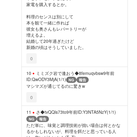
家電を購入するとか。
料理のセンスは別にして
本を観て一緒に作れば
彼女も奥さんもレパートリーが
増えるよ。
結婚して20年過ぎたけど
新婚の頃はそうしていました。
0
10
ミミズク岩で逢おう◆8femuqvbsw
9年前
ID:QwODY3MjA(1/1)
NG
報告
マシマズが通じてるのに驚きw
0
11
さ◆tvQQls73to
9年前
ID:Y3NTA5NzY(1/1)
NG
報告
ただ単に、味覚と調理技術が拙い場合は何とかな
るかもしれないが、料理を餌だと思っている人