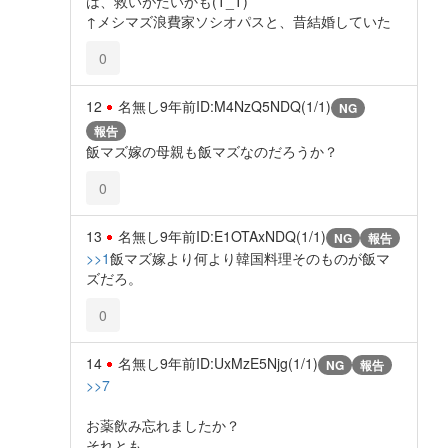
は、救いがたいかも(T_T)
↑メシマズ浪費家ソシオパスと、昔結婚していた
0
12
名無し
9年前
ID:M4NzQ5NDQ(1/1)
NG
報告
飯マズ嫁の母親も飯マズなのだろうか？
0
13
名無し
9年前
ID:E1OTAxNDQ(1/1)
NG
報告
>>1
飯マズ嫁より何より韓国料理そのものが飯マ
ズだろ。
0
14
名無し
9年前
ID:UxMzE5Njg(1/1)
NG
報告
>>7
お薬飲み忘れましたか？
それとも、