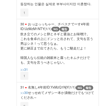
등장하는 인물은 실제로 부부사이지만 이혼했다.
1
30
おっはっっちゃー、チベスナでーす
4年前
ID:UzMzM1NTY(1/1)
NG
報告
炊き立てのメシと卵とネギと醤油とお味噌汁。
これを食卓の上にドンッと出されて、文句を言う
男はシネ！って思うなぁ。
更に納豆まで出てきたら、もうご馳走だよ！
韓国人なら伝統の雑穀米と腐ったキムチだけで
も、文句を言うべきじゃない。
>>31
1
31
名無し
4年前
ID:YxMzQ1NjY(1/1)
NG
報告
>>30
せっせめてメザシ一本か漬物だけでもつけて
くだされ～
0