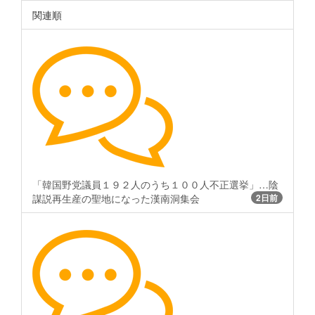
関連順
「韓国野党議員１９２人のうち１００人不正選挙」…陰
謀説再生産の聖地になった漢南洞集会
2日前