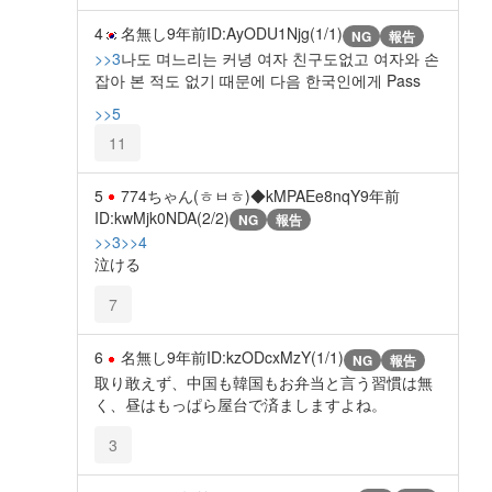
4
名無し
9年前
ID:AyODU1Njg(1/1)
NG
報告
>>3
나도 며느리는 커녕 여자 친구도없고 여자와 손
잡아 본 적도 없기 때문에 다음 한국인에게 Pass
>>5
11
5
774ちゃん(ㅎㅂㅎ)◆kMPAEe8nqY
9年前
ID:kwMjk0NDA(2/2)
NG
報告
>>3
>>4
泣ける
7
6
名無し
9年前
ID:kzODcxMzY(1/1)
NG
報告
取り敢えず、中国も韓国もお弁当と言う習慣は無
く、昼はもっぱら屋台で済ましますよね。
3