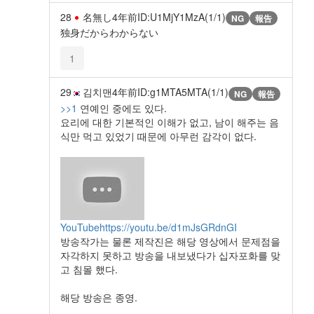
28
名無し
4年前
ID:U1MjY1MzA(1/1)
NG
報告
独身だからわからない
1
29
김치맨
4年前
ID:g1MTA5MTA(1/1)
NG
報告
>>1
연예인 중에도 있다.
요리에 대한 기본적인 이해가 없고, 남이 해주는 음
식만 먹고 있었기 때문에 아무런 감각이 없다.
YouTube
https://youtu.be/d1mJsGRdnGI
방송작가는 물론 제작진은 해당 영상에서 문제점을
자각하지 못하고 방송을 내보냈다가 십자포화를 맞
고 침몰 했다.
해당 방송은 종영.