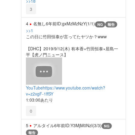
>>18
3
4
名無し
6年前
ID:gxMzMzNzY(1/1)
NG
報告
>>1
この日に竹田恒泰が言ってたヤツか？www
【DHC】2019/9/12(木) 有本香×竹田恒泰×居島一
平【虎ノ門ニュース】
YouTube
https://www.youtube.com/watch?
v=z2xgF-1ffSY
1:03:00あたり
0
5
アルタイル
6年前
ID:Y3MjM0NzI(3/3)
NG
報告