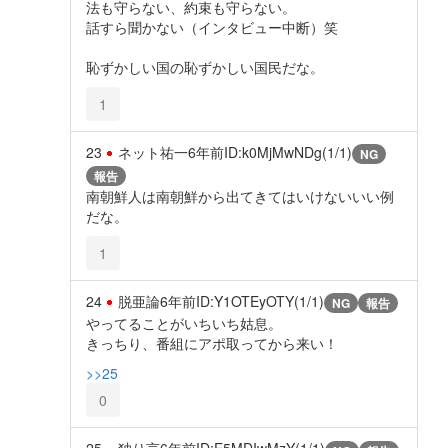
法も守らない、約束も守らない。
話すら聞かない（インタビュー中断）笑
恥ずかしい国の恥ずかしい国民だな。
1
23
ネット祐一
6年前
ID:k0MjMwNDg(1/1)
NG
報告
南朝鮮人は南朝鮮から出てきてはいけないいい例
だな。
1
24
脱亜論
6年前
ID:Y1OTEyOTY(1/1)
NG
報告
やってることがいちいち姑息。
きっちり、番組にアポ取ってから来い！
>>25
0