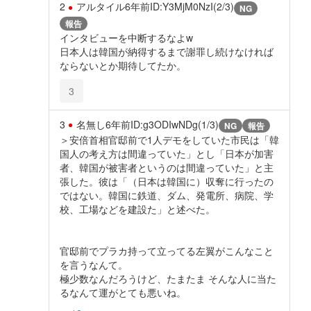
2
アルタイル
6年前
ID:Y3MjM0NzI(2/3)
NG
報告
インタビューを中断するなよw
日本人は韓国が納得するまで謝罪し続けなければ
ならないとか期待してたか。
3
3
名無し
6年前
ID:g3ODIwNDg(1/3)
NG
報告
＞安倍首相官邸前で1人デモをしていた市民は「韓
国人の考え方は間違っていた」とし「日本が加害
者、韓国が被害者というのは間違っていた」と主
張した。彼は「（日本は韓国に）収奪に行ったの
ではない。韓国に鉄道、ダム、発電所、病院、学
校、工場などを建設た」と述べた。
官邸前でプラカ持って立ってる左翼がこんなこと
を言うなんて。
極少数なんだろうけど、たまたま そんな人に当た
るなんて運がとても悪いね。