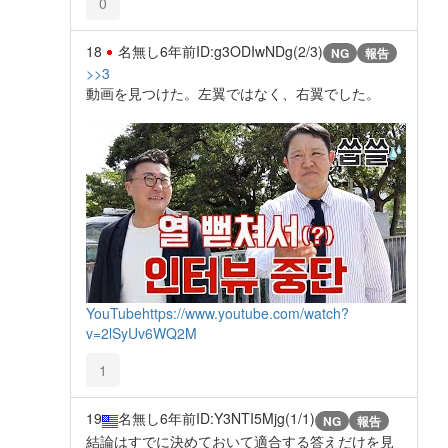
0
18
名無し
6年前
ID:g3ODIwNDg(2/3)
NG
報告
>>3
動画を見つけた。左翼ではなく、右翼でした。
YouTube
https://www.youtube.com/watch?
v=2lSyUv6WQ2M
1
19
名無し
6年前
ID:Y3NTI5Mjg(1/1)
NG
報告
結論はすでに決めておいて適合する答えだけを見