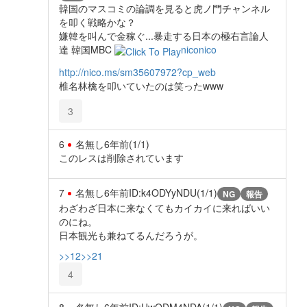
韓国のマスコミの論調を見ると虎ノ門チャンネル
を叩く戦略かな？
嫌韓を叫んで金稼ぐ...暴走する日本の極右言論人
達 韓国MBC
niconico
http://nico.ms/sm35607972?cp_web
椎名林檎を叩いていたのは笑ったwww
3
6
名無し
6年前
(1/1)
このレスは削除されています
7
名無し
6年前
ID:k4ODYyNDU(1/1)
NG
報告
わざわざ日本に来なくてもカイカイに来ればいい
のにね。
日本観光も兼ねてるんだろうが。
>>12
>>21
4