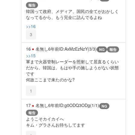
報告
韓国って政府、メディア、国民の全てがおかしく
なってるから、もう完全に詰んでるよね
>>16
3
16
名無し
6年前
ID:AxMzEzNzY(3/3)
NG
報告
>>15
軍まで火器管制レーダーを照射して居直るくらい
だから、韓国は、もはや手の施しようがない状態
です
何故ここまで来たのかな?
1
17
名無し
6年前
ID:g0ODQ3ODg(1/1)
NG
報告
ようこそカイカイへ
キム・グラさんお待ちしてます