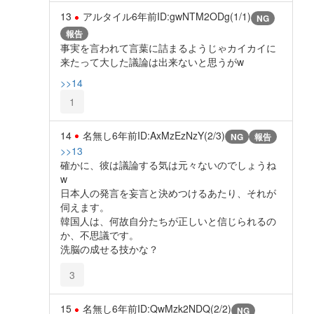
13
アルタイル
6年前
ID:gwNTM2ODg(1/1)
NG
報告
事実を言われて言葉に詰まるようじゃカイカイに
来たって大した議論は出来ないと思うがw
>>14
1
14
名無し
6年前
ID:AxMzEzNzY(2/3)
NG
報告
>>13
確かに、彼は議論する気は元々ないのでしょうね
w
日本人の発言を妄言と決めつけるあたり、それが
伺えます。
韓国人は、何故自分たちが正しいと信じられるの
か、不思議です。
洗脳の成せる技かな？
3
15
名無し
6年前
ID:QwMzk2NDQ(2/2)
NG