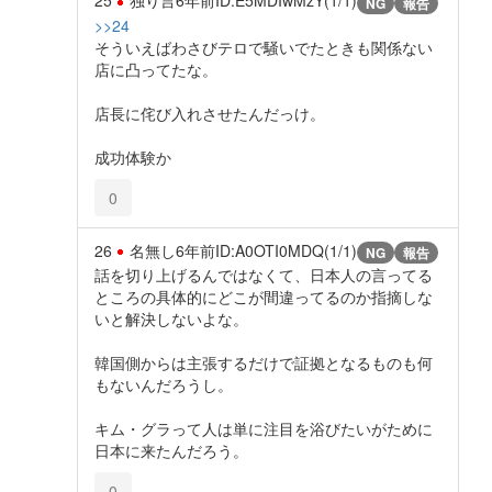
25
独り言
6年前
ID:E5MDIwMzY(1/1)
NG
報告
>>24
そういえばわさびテロで騒いでたときも関係ない
店に凸ってたな。
店長に侘び入れさせたんだっけ。
成功体験か
0
26
名無し
6年前
ID:A0OTI0MDQ(1/1)
NG
報告
話を切り上げるんではなくて、日本人の言ってる
ところの具体的にどこが間違ってるのか指摘しな
いと解決しないよな。
韓国側からは主張するだけで証拠となるものも何
もないんだろうし。
キム・グラって人は単に注目を浴びたいがために
日本に来たんだろう。
0