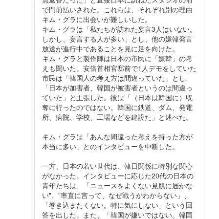
で門前払いされた。これらは、それぞれ別の理由
キム・グラに出会いが難しいした。
キム・グラは「私たちが訪れた妄言3人はいない。
しかし、妄言する人が多い」とし、他の嫌韓発言
放送が進行中であることを見に足を向けた。
キム・グラと製作陣は日本の市民に「嫌韓」の考
えも聞いた。安倍首相官邸前で1人デモをしていた
市民は「韓国人の考え方は間違っていた」とし
「日本が加害者、韓国が被害者というのは間違っ
ていた」と主張した。彼は「（日本は韓国に）収
奪に行ったのではない。韓国に鉄道、ダム、発電
所、病院、学校、工場などを建設た」と述べた。
キム・グラは「あんな間違った考えを持った方が
本当に多い」とのインタビューを中断した。
一方、日本の若い世代は、韓日関係に特別な関心
がなかった。インタビューに応じた20代の日本の
青年たちは、「ニュースをよくない見肌に届かな
い"、"率直に言って、なぜ戦うかわからない」、
「巻き込またくない。特に気にしない」という回
答を出した。また、「韓国が嫌いではない。韓国