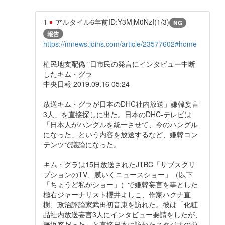
1
アルタイル
6年前
ID:Y3MjM0NzI(1/3)
NG
報告
https://mnews.joins.com/article/23577602#home
植民地支配偽 "日市民の発言にインタビュー中断
したキム・グラ
中央日報 2019.09.16 05:24
放送キム・グラが日本のDHC社内放送」嫌韓妄言
3人」を直接探しに出た。日本のDHC-テレビは
「日本人がハングルを統一させて、今のハングル
になった」という内容を放送するなど、嫌韓コン
テンツで議論になった。
キム・グラは15日放送されたJTBC「サブスクリ
プションのTV、膜いくニュースショー」（以下
「ちょうど私がショー」）で嫌韓妄言を事とした
極右ジャーナリスト櫻井よしこ、作家ハクナ直
樹、政治評論家武田初音康を訪れた。彼は「化粧
品社内放送妄言3人にインタビュー要請をしたが、
無返答だった」と直接日本に訪ねたスタジオの前