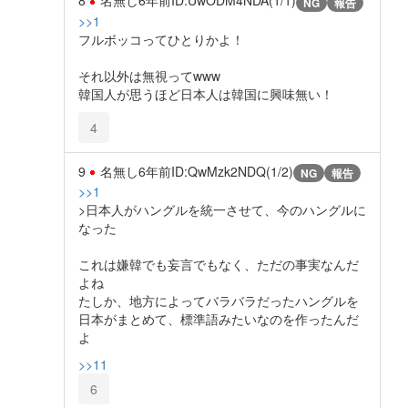
8
名無し
6年前
ID:UwODM4NDA(1/1)
NG
報告
>>1
フルボッコってひとりかよ！
それ以外は無視ってwww
韓国人が思うほど日本人は韓国に興味無い！
4
9
名無し
6年前
ID:QwMzk2NDQ(1/2)
NG
報告
>>1
>日本人がハングルを統一させて、今のハングルに
なった
これは嫌韓でも妄言でもなく、ただの事実なんだ
よね
たしか、地方によってバラバラだったハングルを
日本がまとめて、標準語みたいなのを作ったんだ
よ
>>11
6