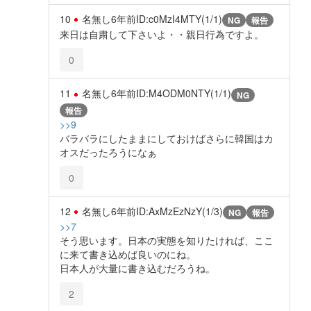
10
名無し
6年前
ID:c0MzI4MTY(1/1)
NG
報告
来日は自粛して下さいよ・・親日行為ですよ。
0
11
名無し
6年前
ID:M4ODM0NTY(1/1)
NG
報告
>>9
バラバラにしたままにしておけばさらに韓国はカ
オスだったろうになぁ
0
12
名無し
6年前
ID:AxMzEzNzY(1/3)
NG
報告
>>7
そう思います。日本の実態を知りたければ、ここ
に来て書き込めば良いのにね。
日本人が大量に書き込むだろうね。
2