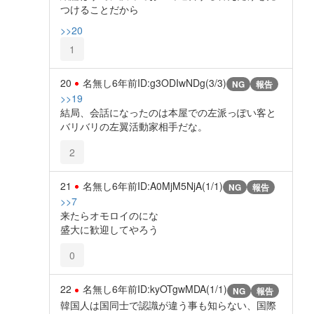
つけることだから
>>20
1
20
名無し
6年前
ID:g3ODIwNDg(3/3)
NG
報告
>>19
結局、会話になったのは本屋での左派っぽい客と
バリバリの左翼活動家相手だな。
2
21
名無し
6年前
ID:A0MjM5NjA(1/1)
NG
報告
>>7
来たらオモロイのにな
盛大に歓迎してやろう
0
22
名無し
6年前
ID:kyOTgwMDA(1/1)
NG
報告
韓国人は国同士で認識が違う事も知らない、国際