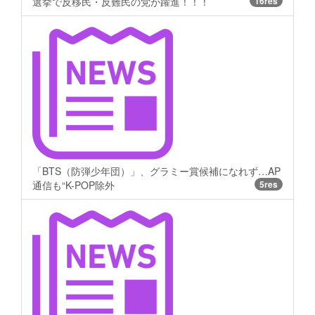
選挙で反移民・反難民の党が躍進！！！
16res
「BTS（防弾少年団）」、グラミー賞候補になれず…AP
通信も“K-POP除外
5res