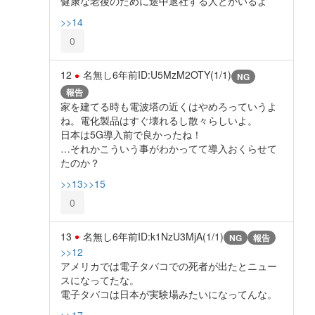
健康な老後のために途中退社する人とかいるよ
>>14
0
12
名無し
6年前
ID:U5MzM2OTY(1/1)
NG
報告
家を建てる時も電波塔の近くはやめろっていうよ
ね。電化製品はすぐ壊れるし散々らしいよ。
日本は5G導入前で良かったね！
…それかこういう事がわかってて導入おくらせて
たのか？
>>13
>>15
0
13
名無し
6年前
ID:k1NzU3MjA(1/1)
NG
報告
>>12
アメリカでは電子タバコでの死者が出たとニュー
スになってたな。
電子タバコは日本が実験場みたいになってんな。