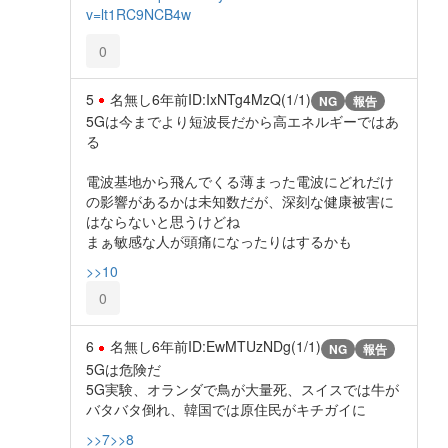
v=lt1RC9NCB4w
0
5
名無し
6年前
ID:IxNTg4MzQ(1/1)
NG
報告
5Gは今までより短波長だから高エネルギーではあ
る
電波基地から飛んでくる薄まった電波にどれだけ
の影響があるかは未知数だが、深刻な健康被害に
はならないと思うけどね
まぁ敏感な人が頭痛になったりはするかも
>>10
0
6
名無し
6年前
ID:EwMTUzNDg(1/1)
NG
報告
5Gは危険だ
5G実験、オランダで鳥が大量死、スイスでは牛が
バタバタ倒れ、韓国では原住民がキチガイに
>>7
>>8