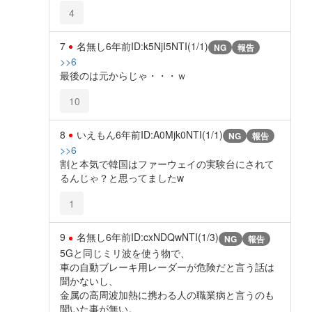
4
7
名無し
6年前
ID:k5NjI5NTI(1/1)
NG
報告
>>6
最後のは元からじゃ・・・ｗ
10
8
いえもん
6年前
ID:A0Mjk0NTI(1/1)
NG
報告
>>6
割と本気で韓国はファーウェイの実験台にされて
るんじゃ？と思ってましたw
1
9
名無し
6年前
ID:cxNDQwNTI(1/3)
NG
報告
5Gと同じミリ波を使う物で、
車の自動ブレーキ用レーダーが危険だと言う話は
聞かないし、
金属の高周波加熱に携わる人の職業病と言うのも
聞いた事が無い。