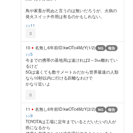
鳥や家畜が死ぬと言うのは無いだろうが、火病の
発火スイッチ作用は有るのかもしれない。
>>11
3
10
名無し
6年前
ID:kwOTc4MzY(1/2)
NG
報告
>>5
今までの携帯の基地局は遠ければ2～3㎞離れてい
るけど
5Gは遠くても数十メートルだから世界最速の人類
なら10秒以内に行ける距離なわけで
かなり近いよ
0
11
名無し
6年前
ID:kwOTc4MzY(2/2)
NG
報告
>>9
TOYOTAは工場に定年までいるとだいたいの人が
癌になるから