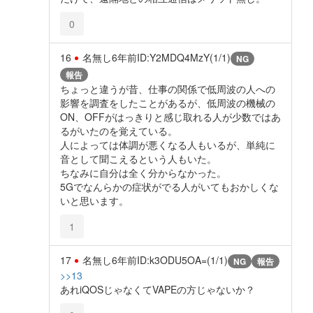
0
16
名無し
6年前
ID:Y2MDQ4MzY(1/1)
NG
報告
ちょっと違うが昔、仕事の関係で低周波の人への
影響を調査をしたことがあるが、低周波の機械の
ON、OFFがはっきりと感じ取れる人が少数ではあ
るがいたのを覚えている。
人によっては体調が悪くなる人もいるが、単純に
音として聞こえるという人もいた。
ちなみに自分は全く分からなかった。
5Gでなんらかの症状がでる人がいてもおかしくな
いと思います。
1
17
名無し
6年前
ID:k3ODU5OA=(1/1)
NG
報告
>>13
あれiQOSじゃなくてVAPEの方じゃないか？