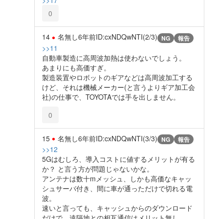
>>17
0
14
名無し
6年前
ID:cxNDQwNTI(2/3)
NG
報告
>>11
自動車製造に高周波加熱は使わないでしょう。
あまりにも高価すぎ。
製造装置やロボットのギアなどは高周波加工する
けど、それは機械メーカー(と言うよりギア加工会
社)の仕事で、TOYOTAでは手を出しません。
0
15
名無し
6年前
ID:cxNDQwNTI(3/3)
NG
報告
>>12
5Gはむしろ、導入コストに値するメリットが有る
か？ と言う方が問題じゃないかな。
アンテナは数十mメッシュ、しかも高価なキャッ
シュサーバ付き、間に車が通っただけで切れる電
波。
速いと言っても、キャッシュからのダウンロード
だけで、遠隔地との相互通信はメリット無し。