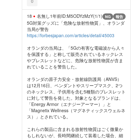
0
18
名無し
1年前
ID:M5ODYzMzY(1/1)
NG
報告
5G対策グッズに「危険な放射性物質」、オランダ
当局が警告
https://forbesjapan.com/articles/detail/45003
オランダの当局は、「5Gの有害な電磁波から人々
を保護する」と称して販売されているネックレス
やブレスレットなどに、危険な放射性物質が含ま
れていることを警告した。
オランダの原子力安全・放射線防護局（ANVS）
は12月16日、ペンダントやスリープマスク、2つ
のネックレス、子供用を含む5種類のブレスレット
に対して警告を発した。対象となるブランドは、
「Energy Armor（エナジーアーマー）」と
「Magnetix Wellness（マグネティックスウェルネ
ス）」とされている。
これらの製品に含まれる放射性物質はごく微量か
もしれないが、長時間継続して装着した場合、細