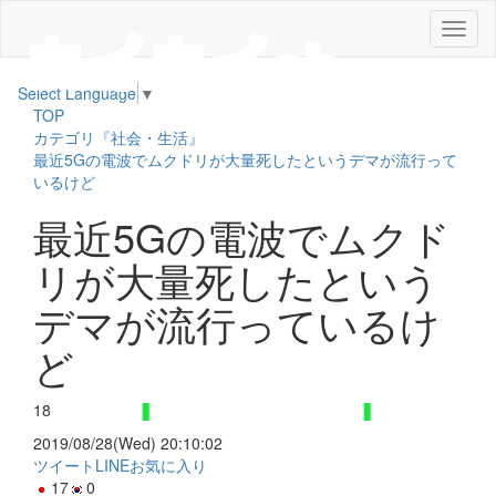
メ
ニ
ュ
Select Language
▼
ー
TOP
カテゴリ『社会・生活』
最近5Gの電波でムクドリが大量死したというデマが流行って
いるけど
最近5Gの電波でムクド
リが大量死したという
デマが流行っているけ
ど
18
2019/08/28(Wed) 20:10:02
ツイート
LINE
お気に入り
17
0