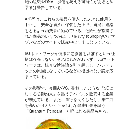
胞の組織やDNAに損傷を与える可能性があると科
学者は警告している。
ANVSは、これらの製品を購入した人々に使用を
中止し、安全な場所に保管した上で、当局に連絡
をとるよう消費者に勧めている。危険性が指摘さ
れた商品のいくつかは、現在もなおShopifyやアマ
ゾンなどのサイトで販売中のままになっている。
5Gネットワークが健康に悪影響を及ぼすという証
拠は存在しない。それにもかかわらず、5Gネット
ワークは、様々な陰謀論を引き起こし、パンデミ
ックの原因になっているなどの根拠のない説が広
まっている。
その影響で、今回ANVSが指摘したような「5Gに
対する防御効果」を謳うデバイスを販売する企業
が増えている。また、血行を良くしたり、集中力
を高めたりといった怪しげな健康効果を謳う
「Quantum Pendant」と呼ばれる製品もある。