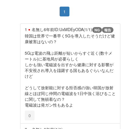
1
1
名無し
6年前
ID:UxMDEyODA(1/1)
NG
報告
韓国は世界で一番早く5Gを導入したそうだけど健
康被害はないの？
5Gは電波の飛ぶ距離が短いからすぐ近く(数十メ
ートル)に基地局が必要らしく
しかも強い電磁波を出すから健康に対する影響が
不安視され導入を躊躇する国もあるぐらいなんだ
けど
どうして放射能に対する拒否感の強い韓国が放射
線とほぼ同じ仲間の電磁波を1日中強く浴びること
に関して無頓着なの？
電磁波は発ガン性もあるよ
0