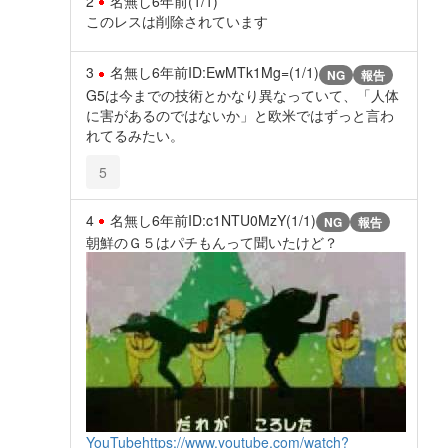
2
名無し
6年前
(1/1)
このレスは削除されています
3
名無し
6年前
ID:EwMTk1Mg=(1/1)
NG
報告
G5は今までの技術とかなり異なっていて、「人体
に害があるのではないか」と欧米ではずっと言わ
れてるみたい。
5
4
名無し
6年前
ID:c1NTU0MzY(1/1)
NG
報告
朝鮮のＧ５はパチもんって聞いたけど？
YouTube
https://www.youtube.com/watch?