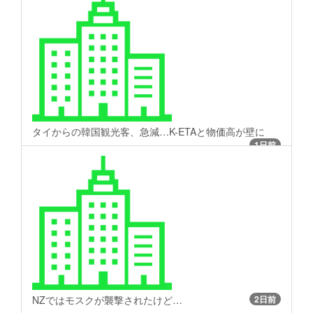
タイからの韓国観光客、急減…K-ETAと物価高が壁に
1日前
NZではモスクが襲撃されたけど…
2日前