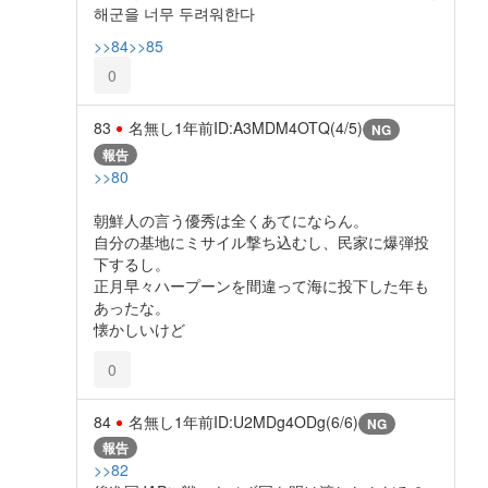
해군을 너무 두려워한다
>>84
>>85
0
83
名無し
1年前
ID:A3MDM4OTQ(4/5)
NG
報告
>>80
朝鮮人の言う優秀は全くあてにならん。
自分の基地にミサイル撃ち込むし、民家に爆弾投
下するし。
正月早々ハープーンを間違って海に投下した年も
あったな。
懐かしいけど
0
84
名無し
1年前
ID:U2MDg4ODg(6/6)
NG
報告
>>82