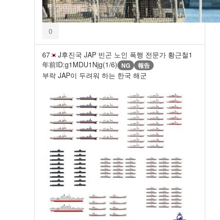
0
67
J후진국 JAP 빈곤 노인 폭행 전문가 황근철
1
年前
ID:g1MDU1Njg(1/6)
NG
報告
부락 JAP이 두려워 하는 한국 해군