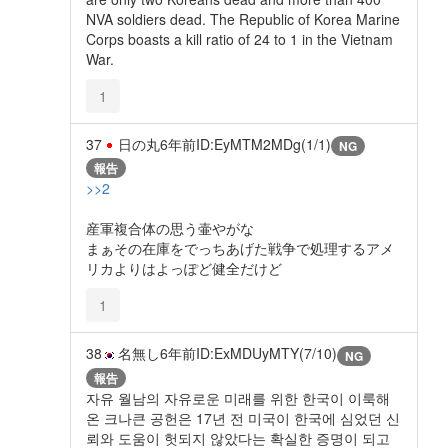
NVA soldiers dead. The Republic of Korea Marine
Corps boasts a kill ratio of 24 to 1 in the Vietnam
War.
1
37
日の丸
6年前
ID:EyMTM2MDg(1/1)
NG
報告
>>2
産軍複合体の思う壷やがな
まぁその在庫をでっちあげた戦争で処理するアメ
リカよりはよっぽど健全だけど
1
38
名無し
6年前
ID:ExMDUyMTY(7/10)
NG
報告
자유 월남의 자유로운 미래를 위한 한국이 이룩해
온 크나큰 공헌은 17년 전 미국이 한국에 심었던 신
뢰와 도움이 헛되지 않았다는 확실한 증명이 되고