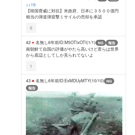
>>19
【韓国脅威に対抗】米政府、日本に３５００億円
相当の弾道弾迎撃ミサイルの売却を承認
0
42
名無し
6年前
ID:M5OTIxOTI(1/1)
NG
報告
南朝鮮て自国の評価がやたら高いけど君らは世界
から底辺としてしか見られてないよ
1
43
名無し
6年前
ID:ExMDUyMTY(10/10)
NG
報告