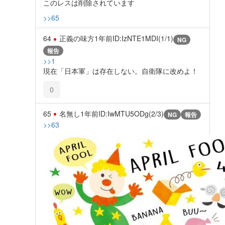
このレスは削除されています
>>65
64
正義の味方
1年前
ID:IzNTE1MDI(1/1)
NG
報告
>>1
現在「日本軍」は存在しない。自衛隊に改めよ！
0
65
名無し
1年前
ID:IwMTU5ODg(2/3)
NG
報告
>>63