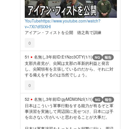
YouTube
https://www.youtube.com/watch?
v=7Xi7dfSIXHI
アイアン・フィストを公開 徳之島で訓練
0
51
名無し
3年前
ID:E1Nzc3OTY(1/1)
NG
報告
支那共産党が、尖閣は支那の革新的利益と発言
し、尖閣領有を主張しているのだから、それに対
する備えをするのは当然でしょう。
0
52
名無し
3年前
ID:gyMDM3NzI(1/1)
NG
報告
日本はこういう軍事行動をする能力が有るぞと軍
事演習を実施して周辺国に見せつけ、日本には手
を出さない方がいいと思わせることが大事だ。
日本は軍事演習をもっともっと頻繁に行い、周辺