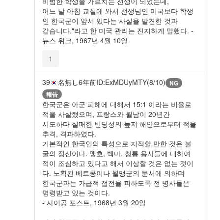
비범한 학생을 가르치는 선생이 되었는데,
어느 날 아침 교실에 와서 선생님인 미국보다 학생
인 한국군이 앞서 있다는 사실을 발견한 것과
같습니다."라고 한 미국 관리는 진지하게 말했다. -
뉴스 위크, 1967년 4월 10일
1
39
名無し
6年前
ID:ExMDUyMTY(8/10)
NG
報告
한국군은 아군 피해에 대해서 15:1 이라는 비율로
적을 사살했으며, 프랑스와 월남이 20년간
시도하다 실패한 빈딩성의 늪지 해안으로부터 적을
추격, 격파하였다.
기본적인 한국인의 특성으로 지적할 만한 것은 불
굴의 정신이다. 맹호, 백마, 청룡 용사들에 대하여
적이 조심하고 있다고 해서 이상할 것은 없는 것이
다. 노획된 베트콩이나 월맹군의 문서에 의하며
한국군과는 가급적 접전을 피하도록 전 병사들은
명령받고 있는 것이다.
- 사이공 포스트, 1968년 3월 20일