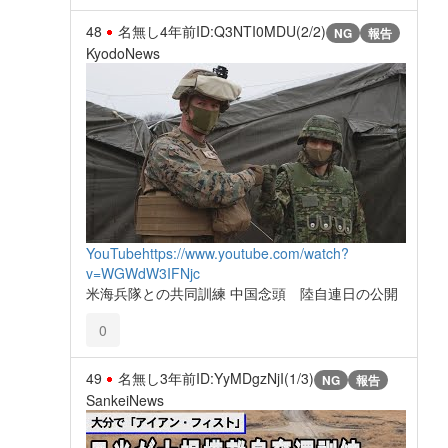
48
名無し
4年前
ID:Q3NTI0MDU(2/2)
NG
報告
KyodoNews
YouTube
https://www.youtube.com/watch?
v=WGWdW3IFNjc
米海兵隊との共同訓練 中国念頭 陸自連日の公開
0
49
名無し
3年前
ID:YyMDgzNjI(1/3)
NG
報告
SankeiNews