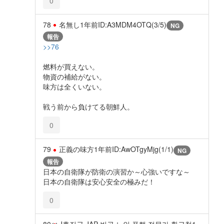
0
78
名無し
1年前
ID:A3MDM4OTQ(3/5)
NG
報告
>>76
燃料が買えない。
物資の補給がない。
味方は全くいない。
戦う前から負けてる朝鮮人。
0
79
正義の味方
1年前
ID:AwOTgyMjg(1/1)
NG
報告
日本の自衛隊が防衛の演習か～心強いですな～
日本の自衛隊は安心安全の極みだ！
0
80
J후진국 JAP 빈곤 노인 폭행 전문가 황근철
1