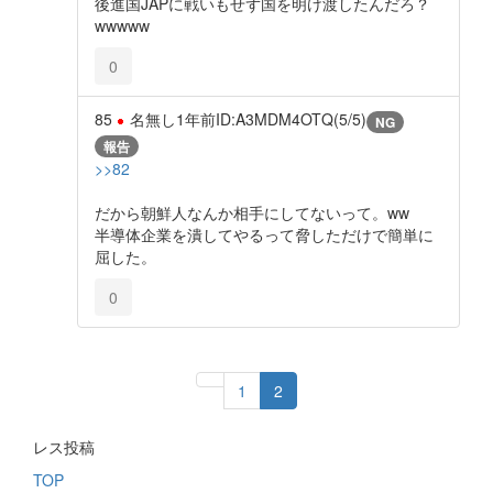
後進国JAPに戦いもせず国を明け渡したんだろ？
wwwww
0
85
名無し
1年前
ID:A3MDM4OTQ(5/5)
NG
報告
>>82
だから朝鮮人なんか相手にしてないって。ww
半導体企業を潰してやるって脅しただけで簡単に
屈した。
0
1
2
レス投稿
TOP