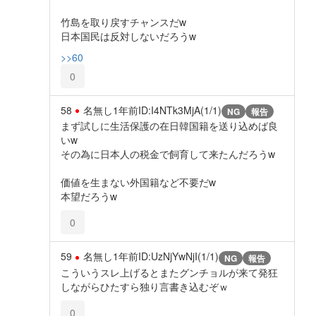
竹島を取り戻すチャンスだw
日本国民は反対しないだろうw
>>60
0
58
名無し
1年前
ID:I4NTk3MjA(1/1)
NG
報告
まず試しに生活保護の在日韓国籍を送り込めば良
いw
その為に日本人の税金で飼育して来たんだろうw
価値を生まない外国籍など不要だw
本望だろうw
0
59
名無し
1年前
ID:UzNjYwNjI(1/1)
NG
報告
こういうスレ上げるとまたグンチョルが来て発狂
しながらひたすら独り言書き込むぞｗ
0