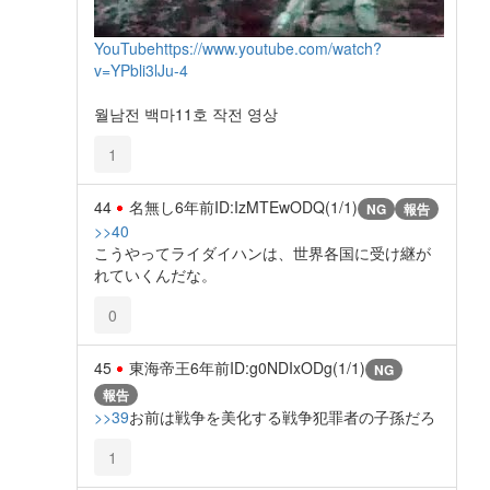
YouTube
https://www.youtube.com/watch?
v=YPbli3lJu-4
월남전 백마11호 작전 영상
1
44
名無し
6年前
ID:IzMTEwODQ(1/1)
NG
報告
>>40
こうやってライダイハンは、世界各国に受け継が
れていくんだな。
0
45
東海帝王
6年前
ID:g0NDIxODg(1/1)
NG
報告
>>39
お前は戦争を美化する戦争犯罪者の子孫だろ
1