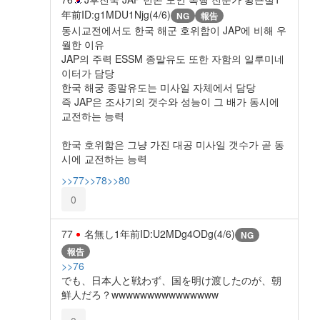
年前
ID:g1MDU1Njg(4/6)
NG
報告
동시교전에서도 한국 해군 호위함이 JAP에 비해 우
월한 이유
JAP의 주력 ESSM 종말유도 또한 자함의 일루미네
이터가 담당
한국 해궁 종말유도는 미사일 자체에서 담당
즉 JAP은 조사기의 갯수와 성능이 그 배가 동시에
교전하는 능력
한국 호위함은 그냥 가진 대공 미사일 갯수가 곧 동
시에 교전하는 능력
>>77
>>78
>>80
0
77
名無し
1年前
ID:U2MDg4ODg(4/6)
NG
報告
>>76
でも、日本人と戦わず、国を明け渡したのが、朝
鮮人だろ？wwwwwwwwwwwwwww