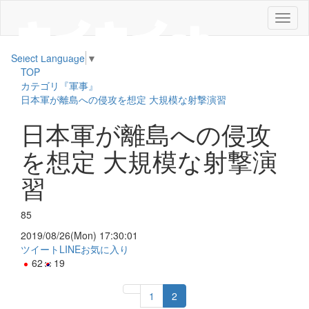
メ
ニ
ュ
Select Language
▼
ー
TOP
カテゴリ『軍事』
日本軍が離島への侵攻を想定 大規模な射撃演習
日本軍が離島への侵攻
を想定 大規模な射撃演
習
85
2019/08/26(Mon) 17:30:01
ツイート
LINE
お気に入り
62
19
1
2