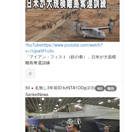
YouTube
https://www.youtube.com/watch?
v=1tJpwVf1u3o
「アイアン・フィスト（鉄の拳）」日米が大規模
離島奪還訓練
0
50
名無し
3年前
ID:kzNTA1ODg(2/3)
NG
報告
SankeiNews