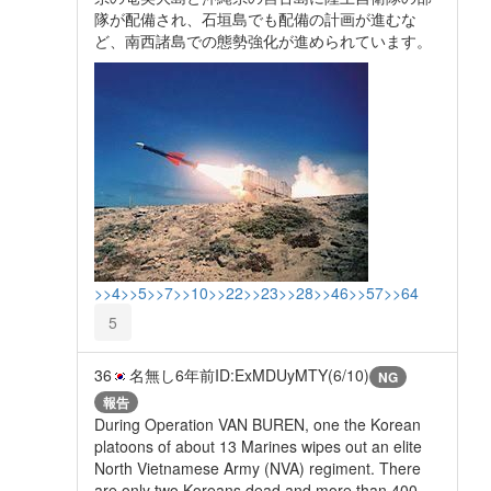
隊が配備され、石垣島でも配備の計画が進むな
ど、南西諸島での態勢強化が進められています。
>>4
>>5
>>7
>>10
>>22
>>23
>>28
>>46
>>57
>>64
5
36
名無し
6年前
ID:ExMDUyMTY(6/10)
NG
報告
During Operation VAN BUREN, one the Korean
platoons of about 13 Marines wipes out an elite
North Vietnamese Army (NVA) regiment. There
are only two Koreans dead and more than 400