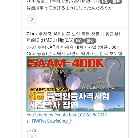
70
名無し
1年前
ID:gyNzM1Mzg(1/1)
NG
報告
韓国海軍って泳げるようになったんだろうか
0
71
J후진국 JAP 빈곤 노인 폭행 전문가 황근철
1
年前
ID:g1MDU1Njg(2/6)
NG
報告
>>67
부락 JAP의 아음속 대함미사일 (하푼 , 88식
12식 등등)은 코딱지 파면서 막아내는 한국 호위함
YouTube
https://youtu.be/gL0EWin8eCM?
si=RWRvel6awfs0mp_h
>>73