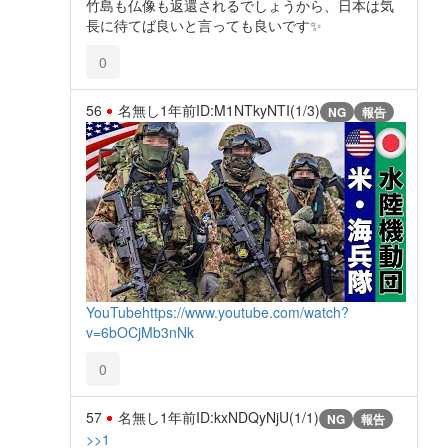
竹島も仏像も返還されるでしょうから、日本は気
長に待てば良いと言っても良いです✨
0
56
名無し
1年前
ID:M1NTkyNTI(1/3)
NG
報告
YouTube
https://www.youtube.com/watch?
v=6bOCjMb3nNk
0
57
名無し
1年前
ID:kxNDQyNjU(1/1)
NG
報告
>>1