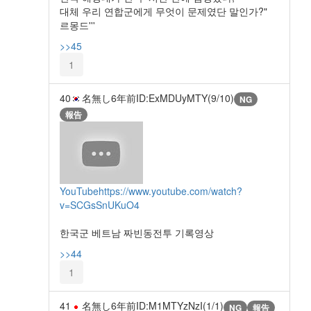
대체 우리 연합군에게 무엇이 문제였단 말인가?"
르몽드'''
>>45
1
40
名無し
6年前
ID:ExMDUyMTY(9/10)
NG
報告
YouTube
https://www.youtube.com/watch?
v=SCGsSnUKuO4
한국군 베트남 짜빈동전투 기록영상
>>44
1
41
名無し
6年前
ID:M1MTYzNzI(1/1)
NG
報告