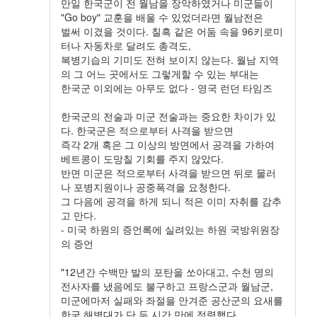
만일 한국군이 전 월남을 장악하였거나 미군들이
"Go boy" 교훈을 배울 수 있었더라면 월남전은
벌써 이겼을 것이다. 칠흑 같은 어둠 속을 96키로미
터나 자동차로 달려도 총격도,
복병기습의 기미도 전혀 보이지 않는다. 월남 지역
의 그 어느 곳에서도 그렇게할 수 있는 부대는
한국군 이외에는 아무도 없다 - 영국 런던 타임즈
한국군의 전술과 미군 전술과는 중요한 차이가 있
다. 한국군은 적으로부터 사격을 받으면
즉각 2개 혹은 그 이상의 방면에서 공격을 가하여
베트콩이 도망칠 기회를 주지 않았다.
반면 미군은 적으로부터 사격을 받으면 뒤로 물러
나 포병지원이나 공중폭격을 요청한다.
그 다음에 공격을 하게 되니 적은 이미 자취를 감추
고 만다.
- 미국 하원의 증언록에 실려있는 하원 국방위원장
의 증언
"12년간 수백만 발의 포탄을 쏘아대고, 수천 명의
전사자를 냈음에도 불구하고 프랑스군과 월남군,
미군에마저 실패와 좌절을 안겨준 공산군의 요새를
한국 해병대가 단 두 시간 만에 점령했다,