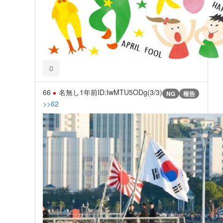
0
66
名無し
1年前
ID:IwMTU5ODg(3/3)
NG
報告
>>62