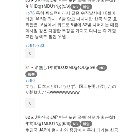
年前
ID:g1MDU1Njg(5/6)
NG
報告
>>76
특히 쿼드팩이라서 같은 수직발사대 16셀이
라면 JAP은 최대 16발 담고 다니지만 한국 해군 호
위함은 16셀에서 쿼드로 8셀에 32발 나머지는 대잠
미사일 같은 다양한 무장을 가지고 다니는 즉 개함
교전 능력도 훨씬 우월
>>81
>>83
0
81
名無し
1年前
ID:U2MDg4ODg(5/6)
NG
報告
>>80
でも、日本人と戦いもせず、国土を明け渡したの
が朝鮮人だろwwwwwwwwww
0
82
J후진국 JAP 빈곤 노인 폭행 전문가 황근철
1
年前
ID:g1MDU1Njg(6/6)
NG
報告
후진국 JAP이 현대화와 증강이 마무리 되가는 한국