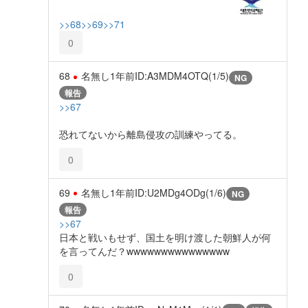
>>68
>>69
>>71
0
68
名無し
1年前
ID:A3MDM4OTQ(1/5)
NG
報告
>>67
恐れてないから離島侵攻の訓練やってる。
0
69
名無し
1年前
ID:U2MDg4ODg(1/6)
NG
報告
>>67
日本と戦いもせず、国土を明け渡した朝鮮人が何
を言ってんだ？wwwwwwwwwwwwwww
0