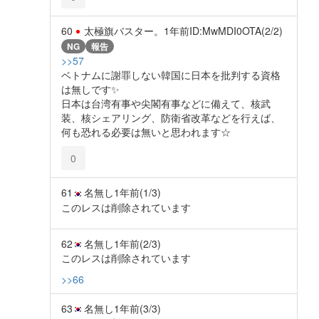
60
太極旗バスター。
1年前
ID:MwMDI0OTA(2/2)
NG
報告
>>57
ベトナムに謝罪しない韓国に日本を批判する資格
は無しです✨️
日本は台湾有事や尖閣有事などに備えて、核武
装、核シェアリング、防衛省改革などを行えば、
何も恐れる必要は無いと思われます☆
0
61
名無し
1年前
(1/3)
このレスは削除されています
62
名無し
1年前
(2/3)
このレスは削除されています
>>66
63
名無し
1年前
(3/3)