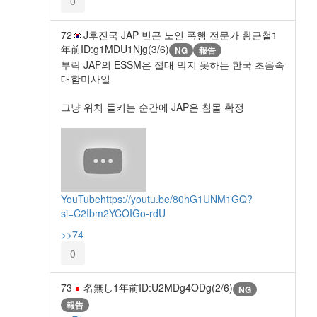
0
72
J후진국 JAP 빈곤 노인 폭행 전문가 황근철
1
年前
ID:g1MDU1Njg(3/6)
NG
報告
부락 JAP의 ESSM은 절대 막지 못하는 한국 초음속
대함미사일
그냥 위치 들키는 순간에 JAP은 침몰 확정
YouTube
https://youtu.be/80hG1UNM1GQ?
si=C2Ibm2YCOIGo-rdU
>>74
0
73
名無し
1年前
ID:U2MDg4ODg(2/6)
NG
報告