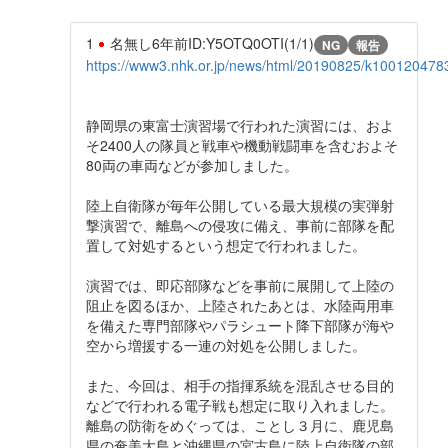
1
名無し
6年前
ID:Y5OTQ0OTI(1/1)
NG
報告
https://www3.nhk.or.jp/news/html/20190825/k100120478
静岡県の東富士演習場で行われた演習には、およ
そ2400人の隊員と戦車や機動戦闘車を含むおよそ
80両の車両などが参加しました。
陸上自衛隊が毎年公開している最大規模の実弾射
撃演習で、離島への侵攻に備え、事前に部隊を配
置して対処するという想定で行われました。
演習では、即応部隊などを事前に展開して上陸の
阻止を図るほか、上陸されたあとは、水陸両用車
を備えた専門部隊やパラシュート降下部隊が海や
空から増援する一連の対処を公開しました。
また、今回は、相手の指揮系統を混乱させる目的
などで行われる電子戦も想定に取り入れました。
離島の防衛をめぐっては、ことし３月に、鹿児島
県の奄美大島と沖縄県の宮古島に陸上自衛隊の部