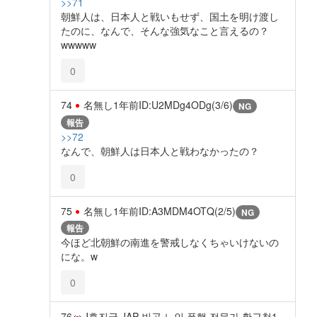
>>71
朝鮮人は、日本人と戦いもせず、国土を明け渡し
たのに、なんで、そんな強気なこと言えるの？
wwwww
0
74
名無し
1年前
ID:U2MDg4ODg(3/6)
NG
報告
>>72
なんで、朝鮮人は日本人と戦わなかったの？
0
75
名無し
1年前
ID:A3MDM4OTQ(2/5)
NG
報告
今ほど北朝鮮の南進を警戒しなくちゃいけないの
にな。w
0
76
J후진국 JAP 빈곤 노인 폭행 전문가 황근철
1