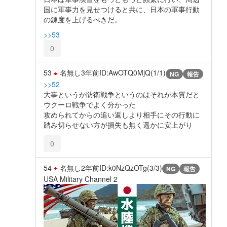
国に軍事力を見せつけると共に、日本の軍事行動
の錬度を上げるべきだ。
>>53
0
53
名無し
3年前
ID:AwOTQ0MjQ(1/1)
NG
報告
>>52
大事というか防衛戦争というのはそれが本質だと
ウクーロ戦争でよく分かった
攻められてからの追い返しより相手にその行動に
踏み切らせない方が損失も無く遥かに安上がり
0
54
名無し
2年前
ID:k0NzQzOTg(3/3)
NG
報告
USA Military Channel 2