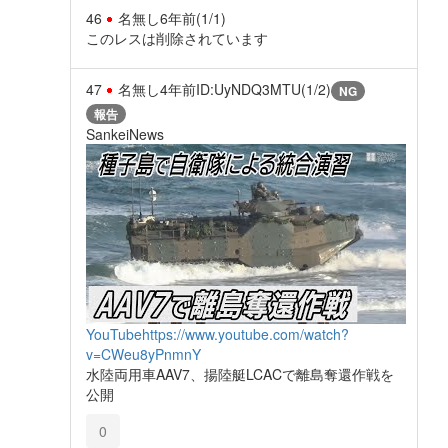
46
名無し
6年前
(1/1)
このレスは削除されています
47
名無し
4年前
ID:UyNDQ3MTU(1/2)
NG
報告
SankeiNews
YouTube
https://www.youtube.com/watch?
v=CWeu8yPnmnY
水陸両用車AAV7、揚陸艇LCACで離島奪還作戦を
公開
0