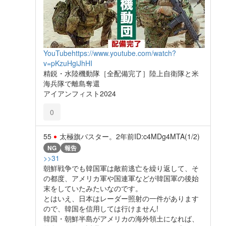
YouTube
https://www.youtube.com/watch?
v=pKzuHgiJhHI
精鋭・水陸機動隊［全配備完了］陸上自衛隊と米
海兵隊で離島奪還
アイアンフィスト2024
0
55
太極旗バスター。
2年前
ID:c4MDg4MTA(1/2)
NG
報告
>>31
朝鮮戦争でも韓国軍は敵前逃亡を繰り返して、そ
の都度、アメリカ軍や国連軍などが韓国軍の後始
末をしていたみたいなのです。
とはいえ、日本はレーダー照射の一件があります
ので、韓国を信用しては行けません!
韓国・朝鮮半島がアメリカの海外領土になれば、