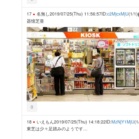
17
名無し
2019/07/25(Thu) 11:56:57
ID:
c2MjcxMjU
(1/1)
器憶芝亜
0
18
いえもん
2019/07/25(Thu) 14:18:22
ID:
MzNjY1MjU
(1
東芝は少々足踏みのようです…