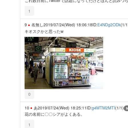
これ数日前にTwitterで話題になってたけどほんと読みづ
1
9
名無し
2019/07/24(Wed) 18:06:18
ID:
E4NDg2ODk
(1/1
キオスクかと思ったw
0
10
あ
2019/07/24(Wed) 18:25:11
ID:
g4MTM2MTI
(1/1)
花の名前に〇〇シアがよくある。
1