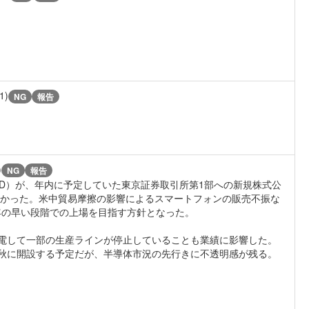
1)
NG
報告
)
NG
報告
D）が、年内に予定していた東京証券取引所第1部への新規株式公
、分かった。米中貿易摩擦の影響によるスマートフォンの販売不振な
年の早い段階での上場を目指す方針となった。
電して一部の生産ラインが停止していることも業績に影響した。
秋に開設する予定だが、半導体市況の先行きに不透明感が残る。