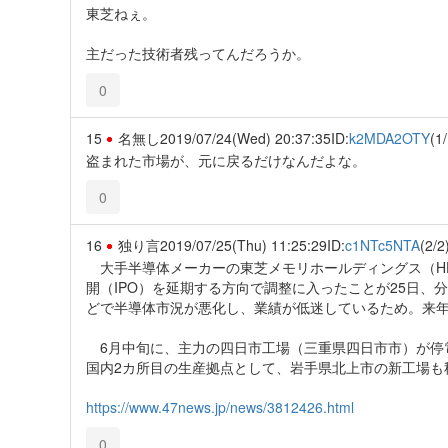
東芝ねぇ。
主だった技術者残ってんだろうか。
0
15
名無し
2019/07/24(Wed) 20:37:35
ID:
k2MDA2OTY
(1/
盗まれた市場が、元に戻るだけなんだよな。
0
16
独り言
2019/07/25(Thu) 11:25:29
ID:
c1NTc5NTA
(2/2
大手半導体メーカーの東芝メモリホールディングス（H
開（IPO）を延期する方向で調整に入ったことが25日
どで半導体市況が悪化し、業績が低迷しているため。来
6月中旬に、主力の四日市工場（三重県四日市市）が停
国内2カ所目の生産拠点として、岩手県北上市の新工場も
https://www.47news.jp/news/3812426.html
0