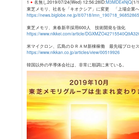
1
名無し
2019/07/24(Wed) 12:56:28
ID:
M3MDE4NjQ
(1/1
東芝メモリ、社名を「キオクシア」に変更 「上場企業
https://news.biglobe.ne.jp/it/0718/imn_190718_9685286
東芝メモリ、来春新卒採用600人 技術開発を強化
https://www.nikkei.com/article/DGXMZO42715540Q9A3
米マイクロン、広島のＤＲＡＭ新棟稼働 最先端プロセ
https://www.nikkan.co.jp/articles/view/00519926
韓国以外の半導体会社は、非常に順調に来ている。