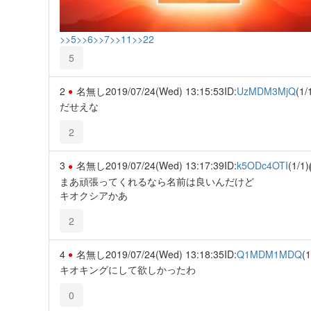
>>5
>>6
>>7
>>11
>>22
5
2
名無し
2019/07/24(Wed) 13:15:53
ID:
UzMDM3MjQ
(1/
だせえな
2
3
名無し
2019/07/24(Wed) 13:17:39
ID:
k5ODc4OTI
(1/1)
まあ頑張ってくれるなら名前は良いんだけど
キオクシアかあ
2
4
名無し
2019/07/24(Wed) 13:18:35
ID:
Q1MDM1MDQ
(1
キオキングにして欲しかったわ
0