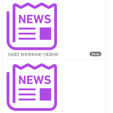
【地震】熊本県和水町で震度6弱
33res