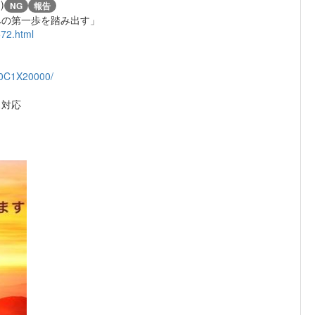
)
NG
報告
への第一歩を踏み出す」
572.html
20C1X20000/
ス対応