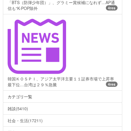
「BTS（防弾少年団）」、グラミー賞候補になれず…AP通
信も“K-POP除外
4res
韓国ＫＯＳＰＩ、アジア太平洋主要１１証券市場で上昇率
最下位…台湾は２９％急騰
4res
カテゴリ一覧
雑談(5410)
社会・生活(17211)