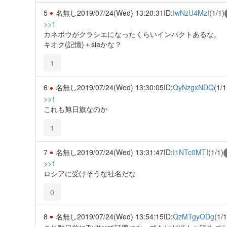
5
名無し
2019/07/24(Wed) 13:20:31
ID:
IwNzU4MzI
(1/1)
>>1
カネボウがクラシエになったくらいインパクトあるな。
キオク(記憶)＋siaかな？
1
6
名無し
2019/07/24(Wed) 13:30:05
ID:
QyNzgxNDQ
(1/1
>>1
これも旭日旗なのか
1
7
名無し
2019/07/24(Wed) 13:31:47
ID:
I1NTc0MTI
(1/1)
>>1
ロシアに受けそうな社名だな
0
8
名無し
2019/07/24(Wed) 13:54:15
ID:
QzMTgyODg
(1/1