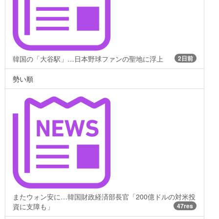
韓国の「大谷駅」…日本野球ファンの聖地に浮上
2日前
勢い順
またウォン安に…韓国財政経済部長官「200億ドルの対米投
資に支障も」
47res