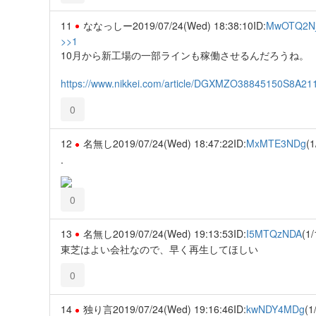
11
ななっしー
2019/07/24(Wed) 18:38:10
ID:
MwOTQ2N
>>1
10月から新工場の一部ラインも稼働させるんだろうね。
https://www.nikkei.com/article/DGXMZO38845150S8A
0
12
名無し
2019/07/24(Wed) 18:47:22
ID:
MxMTE3NDg
(1
.
0
13
名無し
2019/07/24(Wed) 19:13:53
ID:
I5MTQzNDA
(1/
東芝はよい会社なので、早く再生してほしい
0
14
独り言
2019/07/24(Wed) 19:16:46
ID:
kwNDY4MDg
(1