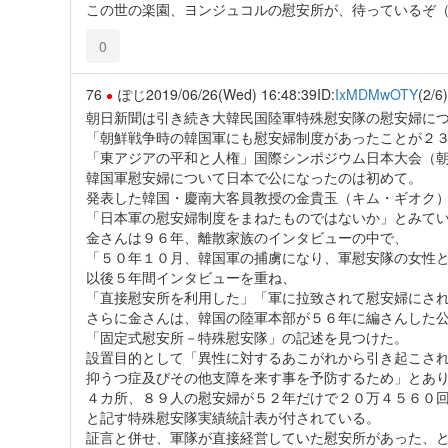
この世の楽園、ヨンジュコルの慰安所が、待っているぞ
0
76
ぽじ
2019/06/26(Wed) 16:48:39
ID:
IxMDMwOTY
(2/6)
朝日新聞は引き続き大韓民国陸軍特殊慰安隊の慰安婦に
「朝鮮戦争時の韓国軍にも慰安婦制度があったことが２
「東アジアの平和と人権」国際シンポジウム日本大会（
韓国軍慰安婦について日本で公になったのは初めて。
発表した韓国・慶南大客員教授の金貴玉（キム・ギオク
「日本軍の慰安婦制度をまねたものではないか」とみて
金さんは９６年、離散家族のインタビューの中で、
「５０年１０月、韓国軍の捕虜になり、軍慰安隊の女性
以後５年間インタビューを重ね、
「直接慰安所を利用した」「軍に拉致されて慰安婦にさ
さらに金さんは、韓国の陸軍本部が５６年に編さんした
「固定式慰安所－特殊慰安隊」の記述を見つけた。
設置目的として「異性に対するあこがれから引き起こさ
抑うつ症及びその他支障を来す事を予防するため」とあ
４カ所、８９人の慰安婦が５２年だけで２０万４５６０
と記す特殊慰安隊実績統計表が付されている。
証言と併せ、軍隊が直接経営していた慰安所があった、