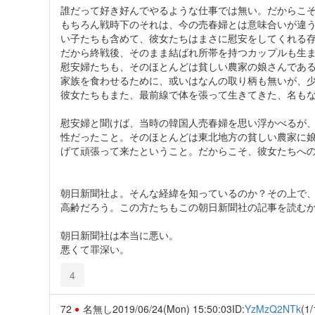
誰だって好き好んでやるような仕事では無い。だからこ
もちろん戦時下のそれは、今の売春婦とは意味合いが違
い子たちも含めて、彼女たちはまさに慰安をしてくれる
だから終戦後、そのまま結ばれ所帯を持つカップルも生
慰安婦たちも、そのほとんどは貧しい農家の娘さんであ
家族を食わせるために、或いはなんの取り柄も無いが、
彼女たちもまた、最前線で体を張って生きてきた、名も
慰安婦と聞けば、当時の韓国人売春婦を思い浮かべるが
性だったこと。そのほとんどは東北地方の貧しい農家に
げて頑張って来たということ。だからこそ、彼女たちへ
朝日新聞社よ。そんな経緯を知っているのか？その上で、
高齢だろう。この方たちもこの朝日新聞社の記事を読む
朝日新聞社は本当に悪い。
悪くて罪深い。
4
72
名無し
2019/06/24(Mon) 15:50:03
ID:
YzMzQ2NTk
(1/