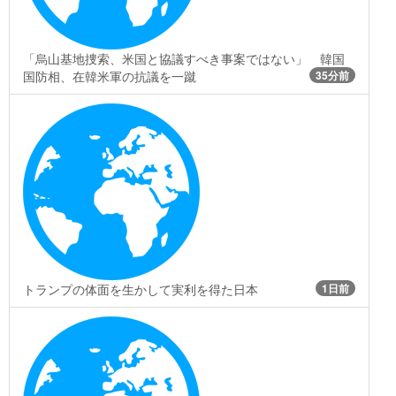
「烏山基地捜索、米国と協議すべき事案ではない」 韓国
国防相、在韓米軍の抗議を一蹴
35分前
トランプの体面を生かして実利を得た日本
1日前