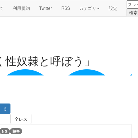
て
利用規約
Twitter
RSS
カテゴリ
設定
く性奴隷と呼ぼう」
3
全レス
NG
報告