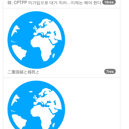
韓, CPTPP 미가입으로 대가 치러…이제는 해야 한다
18res
二重国籍と移民と
7res