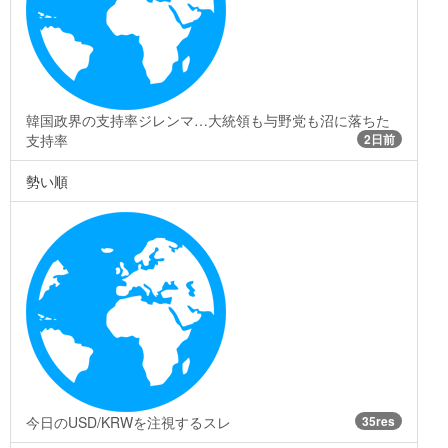
韓国政界の支持率ジレンマ…大統領も与野党も沼に落ちた
支持率
2日前
勢い順
今日のUSD/KRWを注視するスレ
35res