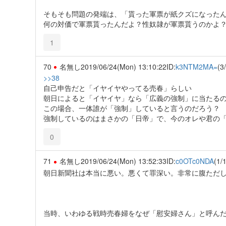
そもそも問題の発端は、「貰った軍票が紙クズになったん
何の対価で軍票貰ったんだよ？性奴隷が軍票貰うのかよ
1
70
名無し
2019/06/24(Mon) 13:10:22
ID:
k3NTM2MA=
(3
>>38
自己申告だと「イヤイヤやってる売春」らしい
朝日によると「イヤイヤ」なら「広義の強制」に当たる
この場合、一体誰が「強制」していると言うのだろう？
強制しているのはまさかの「日帝」で、今のオレや君の
0
71
名無し
2019/06/24(Mon) 13:52:33
ID:
c0OTc0NDA
(1/1
朝日新聞社は本当に悪い。悪くて罪深い。非常に腹ただ
当時、いわゆる戦時売春婦をなぜ「慰安婦さん」と呼ん