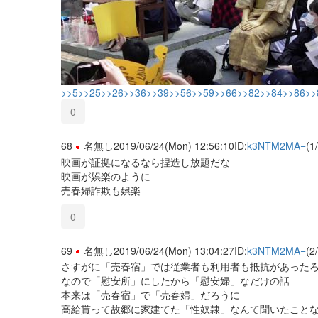
>>5
>>25
>>26
>>36
>>39
>>56
>>59
>>66
>>82
>>84
>>86
>>
0
68
名無し
2019/06/24(Mon) 12:56:10
ID:
k3NTM2MA=
(1
映画が証拠になるなら捏造し放題だな
映画が娯楽のように
売春婦詐欺も娯楽
0
69
名無し
2019/06/24(Mon) 13:04:27
ID:
k3NTM2MA=
(2
さすがに「売春宿」では従業者も利用者も抵抗があった
なので「慰安所」にしたから「慰安婦」なだけの話
本来は「売春宿」で「売春婦」だろうに
高給貰って故郷に家建てた「性奴隷」なんて聞いたこと