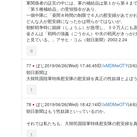
軍関係者の証言の中には、軍の補給品は第１から第４ま
「第５種補給品」の受領指令があり、
一個中隊に「昼間８時間の制限で６人の慰安婦があてが
どんな人が慰安婦になったかは明らかではないが、
朝鮮戦争時に娼婦（しょうふ）が急増し、３０万人にも
金さんは「戦時の強姦（ごうかん）や夫の戦死がきっか
と見ている。」アサヒ・コム（朝日新聞）2002.2.24
0
77
ぽじ
2019/06/26(Wed) 17:46:45
ID:
IxMDMwOTY
(3/6)
朝日新聞は
大韓民国陸軍特殊慰安隊の慰安婦を真正の性奴隷とよぼ
1
78
ぽじ
2019/06/26(Wed) 18:42:14
ID:
IxMDMwOTY
(4/6)
朝日新聞はもう性奴隷といっているのか。
それでは私たちも、大韓民国陸軍特殊慰安隊の慰安婦を
1