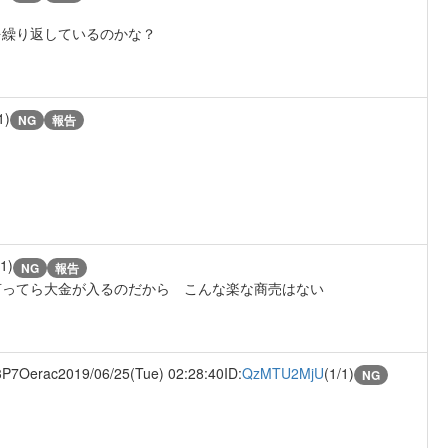
を繰り返しているのかな？
1)
NG
報告
/1)
NG
報告
言ってら大金が入るのだから こんな楽な商売はない
Oerac
2019/06/25(Tue) 02:28:40
ID:
QzMTU2MjU
(1/1)
NG