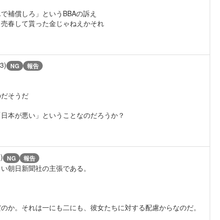
で補償しろ」というBBAの訴え
？売春して貰った金じゃねえかそれ
/3)
NG
報告
のだそうだ
「日本が悪い」ということなのだろうか？
)
NG
報告
しい朝日新聞社の主張である。
だのか。それは一にも二にも、彼女たちに対する配慮からなのだ。