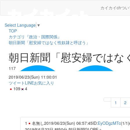
カイカイchつい
Select Language
▼
TOP
カテゴリ『政治・国際関係』
朝日新聞「慰安婦ではなく性奴隷と呼ぼう」
朝日新聞「慰安婦ではな
117
2019/06/23(Sun) 11:00:01
ツイート
LINE
お気に入り
109
4
1
2
1
名無し
2019/06/23(Sun) 06:57:45
ID:
EyODgzMTc
(1/1)
2019年6月22日 8時0分 朝日新聞GLOBE＋