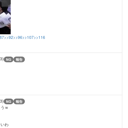
87
>>92
>>96
>>107
>>116
/3)
NG
報告
/3)
NG
報告
ろうｗ
ないわ