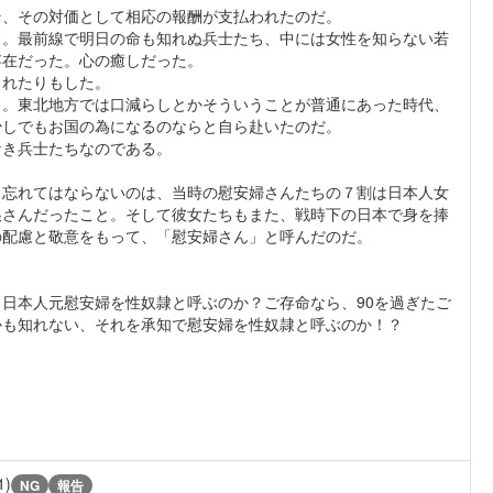
そ、その対価として相応の報酬が支払われたのだ。
う。最前線で明日の命も知れぬ兵士たち、中には女性を知らない若
存在だった。心の癒しだった。
まれたりもした。
る。東北地方では口減らしとかそういうことが普通にあった時代、
少しでもお国の為になるのならと自ら赴いたのだ。
なき兵士たちなのである。
、忘れてはならないのは、当時の慰安婦さんたちの７割は日本人女
娘さんだったこと。そして彼女たちもまた、戦時下の日本で身を捧
の配慮と敬意をもって、「慰安婦さん」と呼んだのだ。
日本人元慰安婦を性奴隷と呼ぶのか？ご存命なら、90を過ぎたご
かも知れない、それを承知で慰安婦を性奴隷と呼ぶのか！？
1)
NG
報告