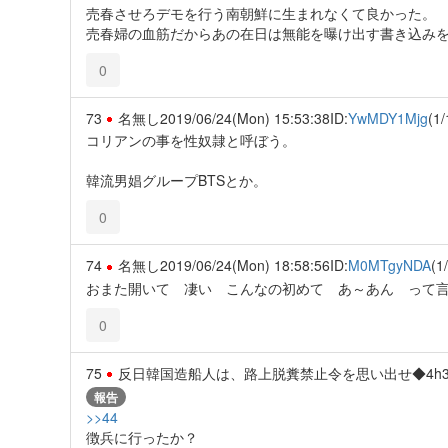
売春させろデモを行う南朝鮮に生まれなくて良かった。
売春婦の血筋だからあの在日は無能を曝け出す書き込み
0
73
名無し
2019/06/24(Mon) 15:53:38
ID:
YwMDY1Mjg
(1/
コリアンの事を性奴隷と呼ぼう。
韓流男娼グループBTSとか。
0
74
名無し
2019/06/24(Mon) 18:58:56
ID:
M0MTgyNDA
(1
おまた開いて 凄い こんなの初めて あ～あん って
0
75
反日韓国造船人は、路上脱糞禁止令を思い出せ◆4h3P7
報告
>>44
徴兵に行ったか？