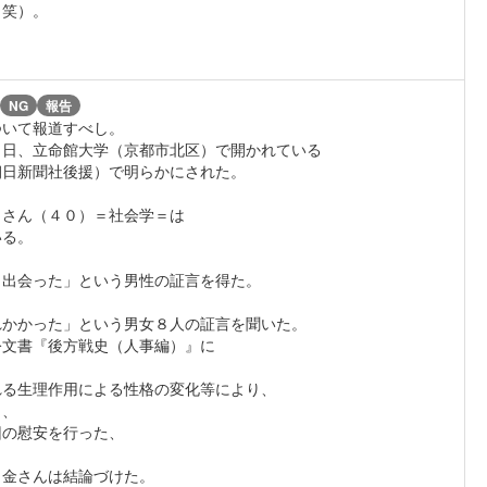
（笑）。
NG
報告
ついて報道すべし。
３日、立命館大学（京都市北区）で開かれている
朝日新聞社後援）で明らかにされた。
）さん（４０）＝社会学＝は
いる。
と出会った」という男性の証言を得た。
れかかった」という男女８人の証言を聞いた。
公文書『後方戦史（人事編）』に
れる生理作用による性格の変化等により、
り、
回の慰安を行った、
と金さんは結論づけた。