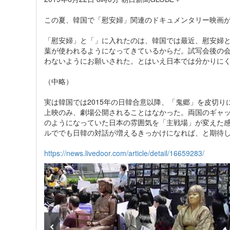
この夏、韓国で「慰安婦」関連のドキュメンタリー映画
「慰安婦」と「」に入れたのは、韓国では最近、慰安婦
葉が使われるようになってきているからだ。試写会後の
わないようにお願いされた。とはいえ日本では分かりに
（中略）
実は韓国では2015年の日韓合意以降、「鬼郷」を皮切
上映のみ、劇場公開されることはなかった。両国のギャ
のようになっていた日本の雰囲気を「主戦場」が変えた
ルででも日韓の対話が増えるきっかけになれば、と期待
https://news.livedoor.com/article/detail/16659283/