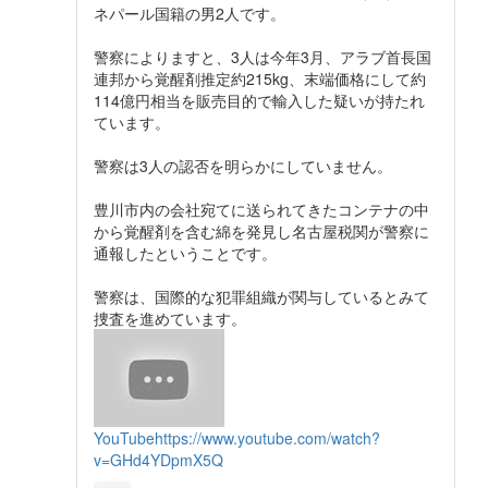
ネパール国籍の男2人です。
警察によりますと、3人は今年3月、アラブ首長国
連邦から覚醒剤推定約215kg、末端価格にして約
114億円相当を販売目的で輸入した疑いが持たれ
ています。
警察は3人の認否を明らかにしていません。
豊川市内の会社宛てに送られてきたコンテナの中
から覚醒剤を含む綿を発見し名古屋税関が警察に
通報したということです。
警察は、国際的な犯罪組織が関与しているとみて
捜査を進めています。
YouTube
https://www.youtube.com/watch?
v=GHd4YDpmX5Q