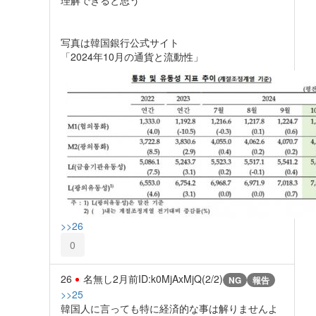
写真は韓国銀行公式サイト
「2024年10月の通貨と流動性」
>>26
0
26
名無し
2月前
ID:k0MjAxMjQ(2/2)
NG
報告
>>25
韓国人に言っても特に経済的な事は解りませんよ