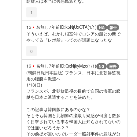
朝鮮人は本当に害悪民族だな。
1
15
名無し
7年前
ID:k5NjUxOTA(1/1)
NG
報告
そういえば、むかし根室沖でロシアの船との間で
やってる『レポ船』ってのが話題になったな
0
16
名無し
7年前
ID:QxNjkyMzc(1/1)
NG
報告
(朝鮮日報日本語版) フランス、日本に北朝鮮監視
用の艦艇を派遣へ
1/13(日)
フランスが、北朝鮮監視の目的で自国の海軍の艦
艇を日本に派遣することを決めた。
この記事は韓国版にあるのかな？
そもそも韓国と北朝鮮の瀬取り疑惑が何度も数多
く目撃されている事を韓国人は知らされてないの
では無いだろうか？？
その前提が無いのでレーダー照射事件の意味が分