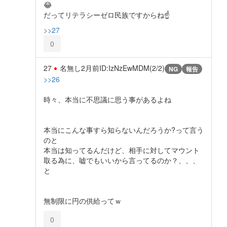
😂
だってリテラシーゼロ民族ですからね☝️
>>27
0
27
名無し
2月前
ID:IzNzEwMDM(2/2)
NG
報告
>>26
時々、本当に不思議に思う事があるよね
本当にこんな事すら知らないんだろうか?って言う
のと
本当は知ってるんだけど、相手に対してマウント
取る為に、嘘でもいいから言ってるのか？、、、
と
無制限に円の供給ってｗ
0