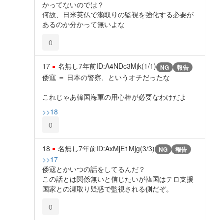
かってないのでは？
何故、日米英仏で瀬取りの監視を強化する必要が
あるのか分かって無いよな
0
17
名無し
7年前
ID:A4NDc3Mjk(1/1)
NG
報告
倭寇 ＝ 日本の警察、というオチだったな
これじゃあ韓国海軍の用心棒が必要なわけだよ
>>18
0
18
名無し
7年前
ID:AxMjE1Mjg(3/3)
NG
報告
>>17
倭寇とかいつの話をしてるんだ？
この話とは関係無いと信じたいが韓国はテロ支援
国家との瀬取り疑惑で監視される側だぞ。
0