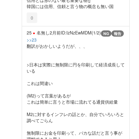
信用とは形のない最も重要な物☝️
韓国には信用、信頼と言う物の概念も無い国
0
25
名無し
2月前
ID:IzNzEwMDM(1/2)
NG
報告
>>23
翻訳がおかしいようだが、、、
>日本は実際に無制限に円を印刷して経済成長して
いる
これは間違い
(M2)って言葉があるが
これは簡単に言うと市場に流れてる通貨供給量
M2に対するインフレの話とか、自分でいろいろと
調べてごらん
無制限にお金を印刷って、バカな話だと言う事が
理解できると思う