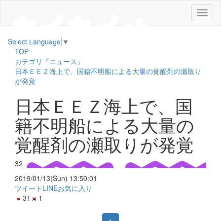
メ
ニ
ュ
Select Language
▼
ー
TOP
カテゴリ『ニュース』
日本ＥＥＺ海上で、国籍不明船による大量の覚醒剤の瀬取り
が発覚
日本ＥＥＺ海上で、国
籍不明船による大量の
覚醒剤の瀬取りが発覚
32
2019/01/13(Sun) 13:50:01
ツイート
LINE
お気に入り
31
1