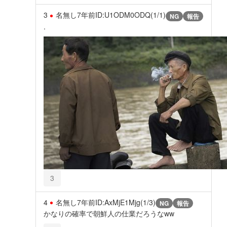
3
名無し
7年前
ID:U1ODM0ODQ(1/1)
NG
報告
.
3
4
名無し
7年前
ID:AxMjE1Mjg(1/3)
NG
報告
かなりの確率で朝鮮人の仕業だろうなww