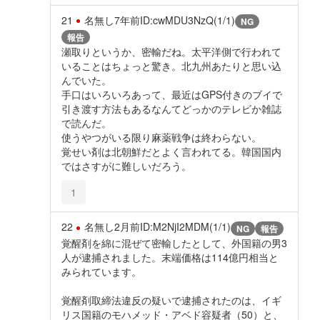
21
名無し
7年前
ID:cwMDU3NzQ(1/1)
NG
報告
瀬取りというか、密輸だね。太平洋側で行われて
いることはちょっと驚き。北九州あたりと思い込
んでいた。
手口はいろいろあって、最近はGPS付きのブイで
引き渡す方法もあるなんてどっかのテレビか雑誌
で読んだ。
使うやつがいる限り麻薬戦争は終わらない。
覚せい剤は北朝鮮だとよく言われてる。韓国国内
ではさすがに難しいだろう。
1
22
名無し
2月前
ID:M2NjI2MDM(1/1)
NG
報告
覚醒剤を綿に混ぜて密輸したとして、外国籍の男3
人が逮捕されました。末端価格は114億円相当と
みられています。
覚醒剤取締法違反の疑いで逮捕されたのは、イギ
リス国籍のモハメッド・アベド容疑者（50）と、