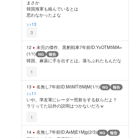
まさか
韓国海軍も絡んでいるとは
思わなかったよな
>>13
3
12
未完の傑作、黒豹戦車
7年前
ID:YxOTM5MA=
(1/1)
NG
報告
韓国、麻薬に手を出すとは。落ちぶれたもんだな
1
13
名無し
7年前
ID:M0MTI5MjM(1/1)
NG
報告
>>11
いや。準友軍にレーダー照射をする奴らだよ？
ラリってた以外の説明はつかないだろｗ
1
14
名無し
7年前
ID:AxMjE1Mjg(2/3)
NG
報告