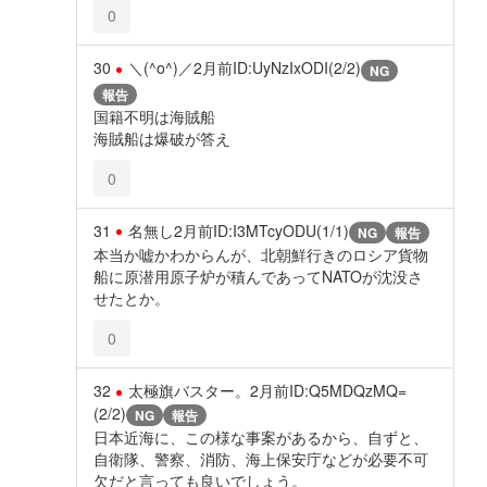
0
30
＼(^o^)／
2月前
ID:UyNzIxODI(2/2)
NG
報告
国籍不明は海賊船
海賊船は爆破が答え
0
31
名無し
2月前
ID:I3MTcyODU(1/1)
NG
報告
本当か嘘かわからんが、北朝鮮行きのロシア貨物
船に原潜用原子炉が積んであってNATOが沈没さ
せたとか。
0
32
太極旗バスター。
2月前
ID:Q5MDQzMQ=
(2/2)
NG
報告
日本近海に、この様な事案があるから、自ずと、
自衛隊、警察、消防、海上保安庁などが必要不可
欠だと言っても良いでしょう。