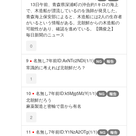
13日午前、青森県深浦町の沖合約1キロの海上
で、木造船が漂流しているのを漁師が発見した。
青森海上保安部によると、木造船には2人の生存者
がいるという情報がある。北朝鮮からの木造船の
可能性があり、確認を進めている。【隅俊之】
毎日新聞のニュース
0
9
名無し
7年前
ID:AxNTc2NDI(1/1)
NG
報告
常識的に考えれば北朝鮮だろ？
1
10
名無し
7年前
ID:k5Mjg5MzY(1/1)
NG
報告
北朝鮮だろう
麻薬製造と密輸で昔から有名
2
11
名無し
7年前
ID:Y1NzA2OTg(1/1)
NG
報告