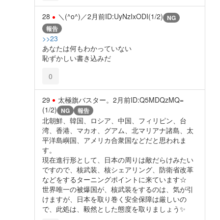
28
＼(^o^)／
2月前
ID:UyNzIxODI(1/2)
NG
報告
>>23
あなたは何もわかっていない
恥ずかしい書き込みだ
0
29
太極旗バスター。
2月前
ID:Q5MDQzMQ=
(1/2)
NG
報告
北朝鮮、韓国、ロシア、中国、フィリピン、台
湾、香港、マカオ、グアム、北マリアナ諸島、太
平洋島嶼国、アメリカ合衆国などだと思われま
す。
現在進行形として、日本の周りは敵だらけみたい
ですので、核武装、核シェアリング、防衛省改革
などをするターニングポイントに来ています☆
世界唯一の被爆国が、核武装をするのは、気が引
けますが、日本を取り巻く安全保障は厳しいの
で、此処は、毅然とした態度を取りましょう✨️