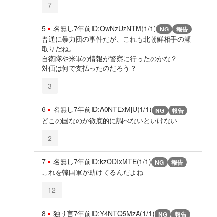
7
5
名無し
7年前
ID:QwNzUzNTM(1/1)
NG
報告
普通に暴力団の事件だが、これも北朝鮮相手の瀬
取りだね。
自衛隊や米軍の情報が警察に行ったのかな？
対価は何で支払ったのだろう？
3
6
名無し
7年前
ID:A0NTExMjU(1/1)
NG
報告
どこの国なのか徹底的に調べないといけない
2
7
名無し
7年前
ID:kzODIxMTE(1/1)
NG
報告
これを韓国軍が助けてるんだよね
12
8
独り言
7年前
ID:Y4NTQ5MzA(1/1)
NG
報告