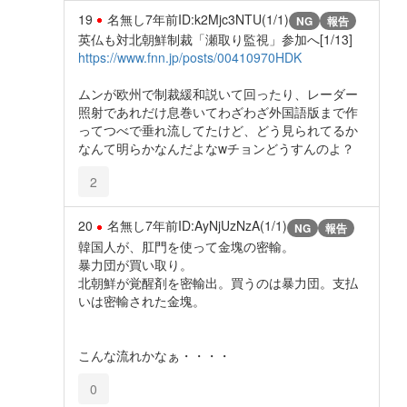
19
名無し
7年前
ID:k2Mjc3NTU(1/1)
NG
報告
英仏も対北朝鮮制裁「瀬取り監視」参加へ[1/13]
https://www.fnn.jp/posts/00410970HDK
ムンが欧州で制裁緩和説いて回ったり、レーダー
照射であれだけ息巻いてわざわざ外国語版まで作
ってつべで垂れ流してたけど、どう見られてるか
なんて明らかなんだよなwチョンどうすんのよ？
2
20
名無し
7年前
ID:AyNjUzNzA(1/1)
NG
報告
韓国人が、肛門を使って金塊の密輸。
暴力団が買い取り。
北朝鮮が覚醒剤を密輸出。買うのは暴力団。支払
いは密輸された金塊。
こんな流れかなぁ・・・・
0