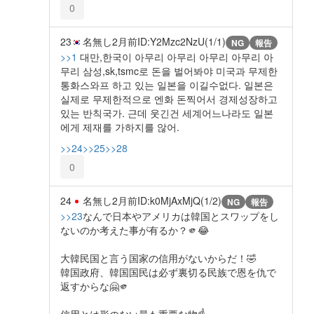
0
23
名無し
2月前
ID:Y2Mzc2NzU(1/1)
NG
報告
>>1
대만,한국이 아무리 아무리 아무리 아무리 아
무리 삼성,sk,tsmc로 돈을 벌어봐야 미국과 무제한
통화스와프 하고 있는 일본을 이길수없다. 일본은
실제로 무제한적으로 엔화 돈찍어서 경제성장하고
있는 반칙국가. 근데 웃긴건 세계어느나라도 일본
에게 제재를 가하지를 않어.
>>24
>>25
>>28
0
24
名無し
2月前
ID:k0MjAxMjQ(1/2)
NG
報告
>>23
なんで日本やアメリカは韓国とスワップをし
ないのか考えた事が有るか？🫵😂
大韓民国と言う国家の信用がないからだ！🤣
韓国政府、韓国国民は必ず裏切る民族で恩を仇で
返すからな🤗🫵