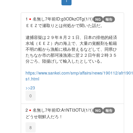
1
1
名無し
7年前
ID:g3ODkzOTg(1/1)
NG
報告
ＥＥＺで瀬取りとは何処かで聞いた話だ。
逮捕容疑は２９年８月２１日、日本の排他的経済
水域（ＥＥＺ）内の海上で、大量の覚醒剤を船籍
不明の船から漁船に積み替えるなどして、同県ひ
たちなか市の那珂湊漁港に翌２２日午前２時３５
分ごろ、陸揚げして輸入したとしている。
https://www.sankei.com/smp/affairs/news/190112/afr190
s1.html
>>23
0
2
名無し
7年前
ID:A1NTI3OTU(1/1)
NG
報告
どうせ朝鮮人だろ！
8