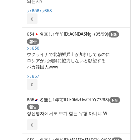
되는지?
>>656
>>658
0
654
名無し
1年前
ID:A0NDA5Ng=(95/99)
NG
報告
>>650
ウクライナで北朝鮮兵士が加担してるのに
ロシアが北朝鮮に協力しないと願望する
バカ韓国人www
>>657
0
655
名無し
1年前
ID:k0MzUwOTY(77/93)
NG
報告
정신병자에서도 보기 힘든 유형 아니냐 W
0
656
名無し
1年前
ID:M3MTg5MDQ(19/23)