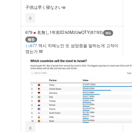
子供は早く寝なさいw
0
679
名無し
1年前
ID:k0MzUwOTY(87/93)
NG
報告
>>677
역시 치매노인 또 섬망증을 말하는게 고작이
였는가 W
0