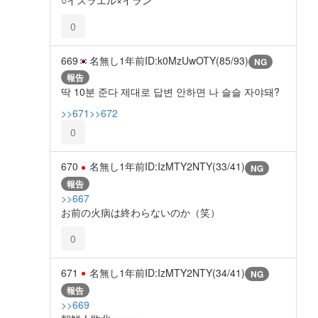
0
669
名無し
1年前
ID:k0MzUwOTY(85/93)
NG
報告
딱 10분 준다 제대로 답변 안하면 나 슬슬 자야돼?
>>671
>>672
0
670
名無し
1年前
ID:IzMTY2NTY(33/41)
NG
報告
>>667
お前の火病は終わらないのか（笑）
0
671
名無し
1年前
ID:IzMTY2NTY(34/41)
NG
報告
>>669