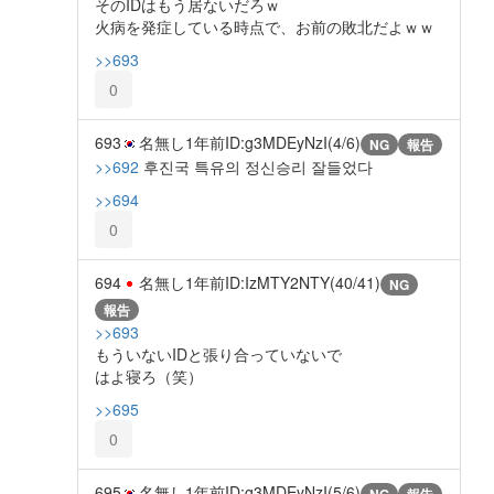
そのIDはもう居ないだろｗ
火病を発症している時点で、お前の敗北だよｗｗ
>>693
0
693
名無し
1年前
ID:g3MDEyNzI(4/6)
NG
報告
>>692
후진국 특유의 정신승리 잘들었다
>>694
0
694
名無し
1年前
ID:IzMTY2NTY(40/41)
NG
報告
>>693
もういないIDと張り合っていないで
はよ寝ろ（笑）
>>695
0
695
名無し
1年前
ID:g3MDEyNzI(5/6)
NG
報告