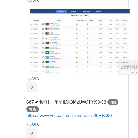
>>685
>>688
0
687
名無し
1年前
ID:k0MzUwOTY(93/93)
NG
報告
https://www.vesselfinder.com/ports/ILHFA001
>>688
0