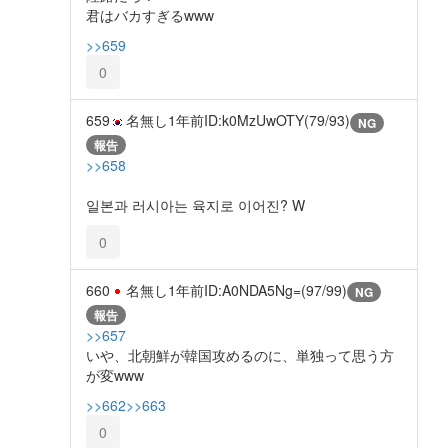
君はバカすぎるwww
>>659
0
659
名無し
1年前
ID:k0MzUwOTY(79/93)
NG
報告
>>658
일본과 러시아는 육지로 이어진? W
0
660
名無し
1年前
ID:A0NDA5Ng=(97/99)
NG
報告
>>657
いや、北朝鮮が韓国攻めるのに、単独って思う方
が変www
>>662
>>663
0