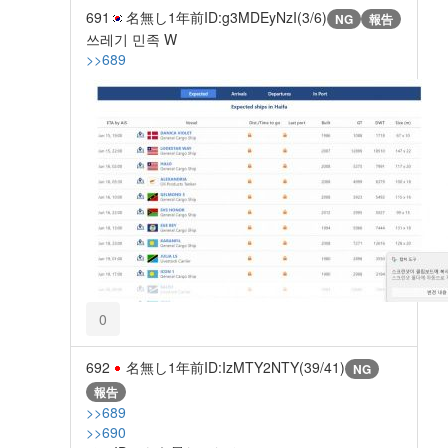
691
名無し
1年前
ID:g3MDEyNzI(3/6)
NG
報告
쓰레기 민족 W
>>689
0
692
名無し
1年前
ID:IzMTY2NTY(39/41)
NG
報告
>>689
>>690