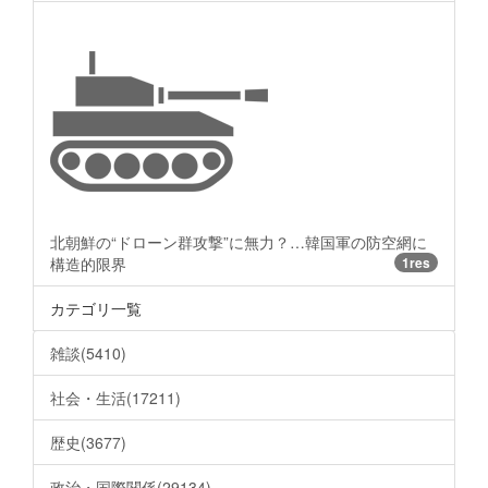
北朝鮮の“ドローン群攻撃”に無力？…韓国軍の防空網に
構造的限界
1res
カテゴリ一覧
雑談(5410)
社会・生活(17211)
歴史(3677)
政治・国際関係(29134)