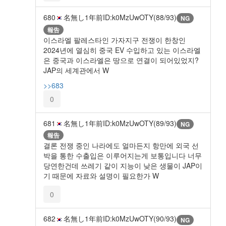
680
名無し
1年前
ID:k0MzUwOTY(88/93)
NG
報告
이스라엘 팔레스타인 가자지구 전쟁이 한창인
2024년에 열심히 중국 EV 수입하고 있는 이스라엘
은 중국과 이스라엘은 땅으로 연결이 되어있었지?
JAP의 세계관에서 W
>>683
0
681
名無し
1年前
ID:k0MzUwOTY(89/93)
NG
報告
결론 전쟁 중인 나라에도 얼마든지 항만에 외국 선
박을 통한 수출입은 이루어지는게 보통입니다 너무
당연한건데 쓰레기 같이 지능이 낮은 생물이 JAP이
기 때문에 자료와 설명이 필요한가 W
0
682
名無し
1年前
ID:k0MzUwOTY(90/93)
NG