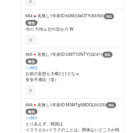
0
664
名無し
1年前
ID:k0MzUwOTY(83/93)
NG
報告
역시 치매노인이였는가 W
0
665
名無し
1年前
ID:IzMTY2NTY(32/41)
NG
報告
>>662
お前の妄想も大概だけどなｗ
安全不感症（笑）
0
666
名無し
1年前
ID:M3MTg5MDQ(20/23)
NG
報告
>>661
とりあえず、韓国は
イスラエル×イラクのことは、関係ないどころか戦