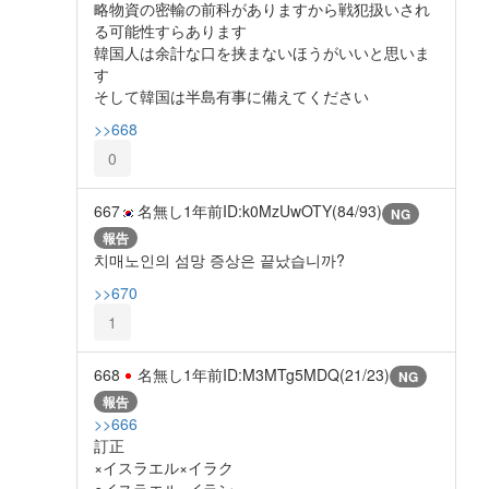
略物資の密輸の前科がありますから戦犯扱いされ
る可能性すらあります
韓国人は余計な口を挟まないほうがいいと思いま
す
そして韓国は半島有事に備えてください
>>668
0
667
名無し
1年前
ID:k0MzUwOTY(84/93)
NG
報告
치매노인의 섬망 증상은 끝났습니까?
>>670
1
668
名無し
1年前
ID:M3MTg5MDQ(21/23)
NG
報告
>>666
訂正
×イスラエル×イラク
○イスラエル×イラン