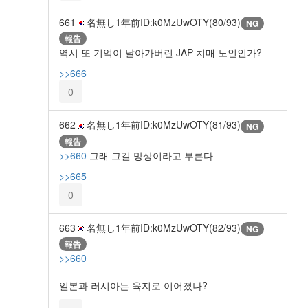
661
名無し
1年前
ID:k0MzUwOTY(80/93)
NG
報告
역시 또 기억이 날아가버린 JAP 치매 노인인가?
>>666
0
662
名無し
1年前
ID:k0MzUwOTY(81/93)
NG
報告
>>660
그래 그걸 망상이라고 부른다
>>665
0
663
名無し
1年前
ID:k0MzUwOTY(82/93)
NG
報告
>>660
일본과 러시아는 육지로 이어졌나?