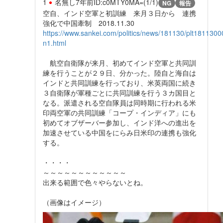
1
名無し
7年前
ID:c0MTY0MA=(1/1)
NG
報告
空自、インド空軍と初訓練 来月３日から 連携
強化で中国牽制 2018.11.30
https://www.sankei.com/politics/news/181130/plt1811300
n1.html
航空自衛隊が来月、初めてインド空軍と共同訓
練を行うことが２９日、分かった。陸自と海自は
インドと共同訓練を行っており、米英両国に続き
３自衛隊が軍種ごとに共同訓練を行う３カ国目と
なる。派遣される空自隊員は同時期に行われる米
印両空軍の共同訓練「コープ・インディア」にも
初めてオブザーバー参加し、インド洋への進出を
加速させている中国をにらみ日米印の連携も強化
する。
・・・・
～～～～～～～～～～～～
出来る範囲で色々やらないとね。
（画像はイメージ）