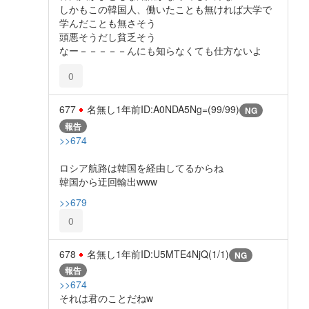
しかもこの韓国人、働いたことも無ければ大学で
学んだことも無さそう
頭悪そうだし貧乏そう
なー－－－－－んにも知らなくても仕方ないよ
0
677
名無し
1年前
ID:A0NDA5Ng=(99/99)
NG
報告
>>674
ロシア航路は韓国を経由してるからね
韓国から迂回輸出www
>>679
0
678
名無し
1年前
ID:U5MTE4NjQ(1/1)
NG
報告
>>674
それは君のことだねw