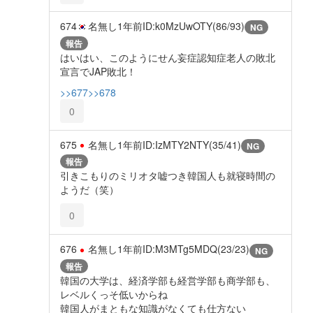
674
名無し
1年前
ID:k0MzUwOTY(86/93)
NG
報告
はいはい、このようにせん妄症認知症老人の敗北
宣言でJAP敗北！
>>677
>>678
0
675
名無し
1年前
ID:IzMTY2NTY(35/41)
NG
報告
引きこもりのミリオタ嘘つき韓国人も就寝時間の
ようだ（笑）
0
676
名無し
1年前
ID:M3MTg5MDQ(23/23)
NG
報告
韓国の大学は、経済学部も経営学部も商学部も、
レベルくっそ低いからね
韓国人がまともな知識がなくても仕方ない