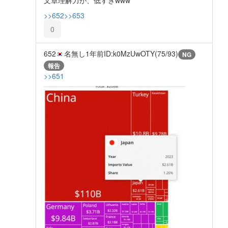
>>652
>>653
0
652
名無し
1年前
ID:k0MzUwOTY(75/93)
NG
報告
>>651