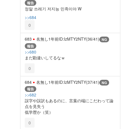
報告
정말 쓰레기 저지능 민족이야 W
>>684
0
683
名無し
1年前
ID:IzMTY2NTY(36/41)
NG
報告
>>680
まだ勘違いしてるなｗ
0
684
名無し
1年前
ID:IzMTY2NTY(37/41)
NG
報告
>>682
誤字や誤訳もあるのに、言葉の端にこだわって論
点を見失う
低学歴か（笑）
0