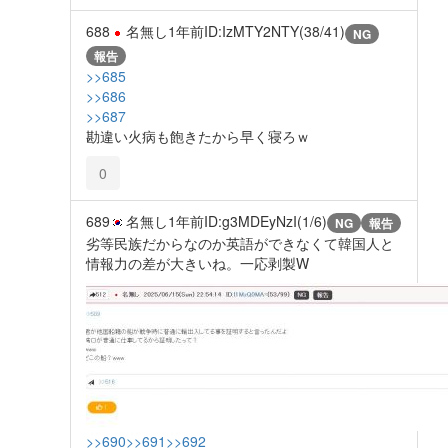
688
名無し
1年前
ID:IzMTY2NTY(38/41)
NG
報告
>>685
>>686
>>687
勘違い火病も飽きたから早く寝ろｗ
0
689
名無し
1年前
ID:g3MDEyNzI(1/6)
NG
報告
劣等民族だからなのか英語ができなくて韓国人と
情報力の差が大きいね。一応剥製W
>>690
>>691
>>692