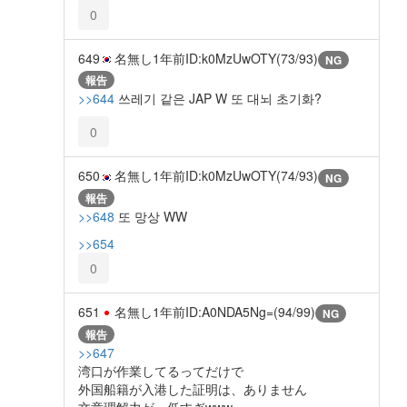
0
649
名無し
1年前
ID:k0MzUwOTY(73/93)
NG
報告
>>644
쓰레기 같은 JAP W 또 대뇌 초기화?
0
650
名無し
1年前
ID:k0MzUwOTY(74/93)
NG
報告
>>648
또 망상 WW
>>654
0
651
名無し
1年前
ID:A0NDA5Ng=(94/99)
NG
報告
>>647
湾口が作業してるってだけで
外国船籍が入港した証明は、ありません
文章理解力が、低すぎwww