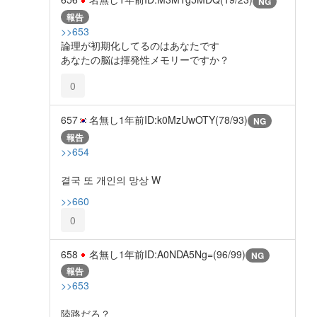
NG
報告
>>653
論理が初期化してるのはあなたです
あなたの脳は揮発性メモリーですか？
0
657
名無し
1年前
ID:k0MzUwOTY(78/93)
NG
報告
>>654
결국 또 개인의 망상 W
>>660
0
658
名無し
1年前
ID:A0NDA5Ng=(96/99)
NG
報告
>>653
陸路だろ？