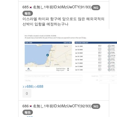
685
名無し
1年前
ID:k0MzUwOTY(91/93)
NG
報告
이스라엘 하이파 항구에 앞으로도 많은 해외국적의
선박이 입항을 예정하는구나
>>686
>>688
0
686
名無し
1年前
ID:k0MzUwOTY(92/93)
NG
報告