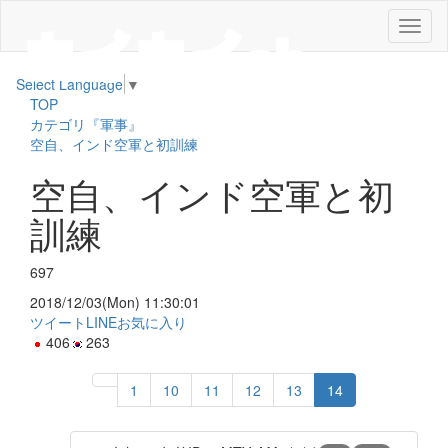
メ
ニ
ュ
Select Language
▼
ー
TOP
カテゴリ『軍事』
空自、インド空軍と初訓練
空自、インド空軍と初
訓練
697
2018/12/03(Mon) 11:30:01
ツイート
LINE
お気に入り
406
263
1
10
11
12
13
14