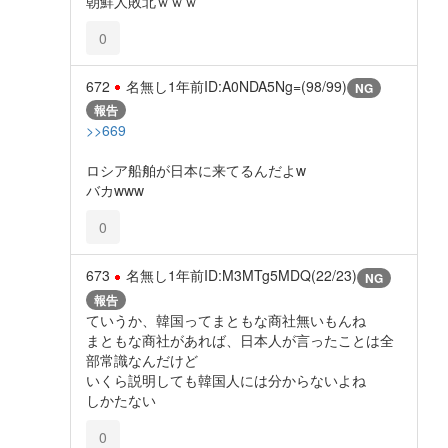
朝鮮人敗北ｗｗｗ
0
672
名無し
1年前
ID:A0NDA5Ng=(98/99)
NG
報告
>>669
ロシア船舶が日本に来てるんだよw
バカwww
0
673
名無し
1年前
ID:M3MTg5MDQ(22/23)
NG
報告
ていうか、韓国ってまともな商社無いもんね
まともな商社があれば、日本人が言ったことは全
部常識なんだけど
いくら説明しても韓国人には分からないよね
しかたない
0