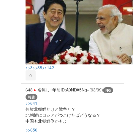
>>3
>>38
>>142
0
648
名無し
1年前
ID:A0NDA5Ng=(93/99)
NG
報告
>>641
何故北朝鮮だけと戦争と？
北朝鮮にロシアがつこけたばどうなる？
中国も北朝鮮側かもよ
>>650