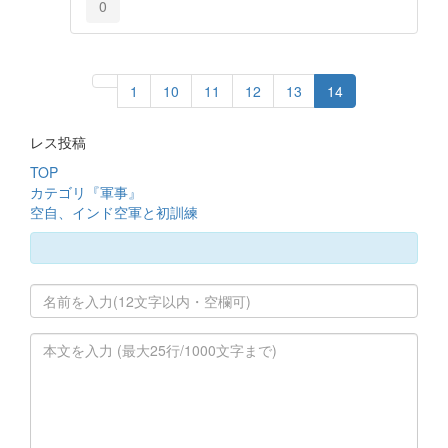
0
1
10
11
12
13
14
レス投稿
TOP
カテゴリ『軍事』
空自、インド空軍と初訓練