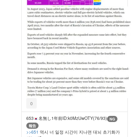
0
653
名無し
1年前
ID:k0MzUwOTY(76/93)
NG
報告
>>651
역시 너 일정 시간이 지나면 대뇌 초기화가