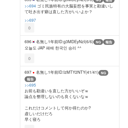
>>694
ゴミ民族特有の大脳妄想を事実と勘違いし
て吐き出す癖は直した方がいいよか？
>>697
0
696
名無し
1年前
ID:g3MDEyNzI(6/6)
NG
報告
오늘도 JAP 패배 한국인 승리 ^^
0
697
名無し
1年前
ID:IzMTY2NTY(41/41)
NG
報告
>>695
お前も勘違いを直した方がいいぞｗ
論点を整理しないのも良くないなｗ
これだけコメントして何か得たのか?
虚しいだけだろ
早く寝ろ