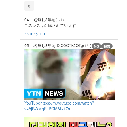
0
94
名無し
3年前
(1/1)
このレスは削除されています
>>96
>>100
95
名無し
3年前
ID:Q2OTk2OTg(1/1)
NG
報告
YouTube
https://m.youtube.com/watch?
v=AjBWMqFLBCM&t=17s