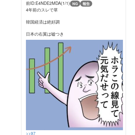
前
ID:E4NDE2MDA(1/1)
NG
報告
4年前のスレで草
韓国経済は絶好調
日本の右翼は嘘つき
>>97