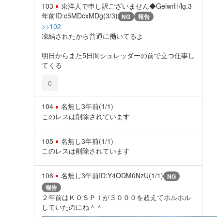
103
東洋人で申し訳ございません◆GelwrH/lg.
3
年前
ID:c5MDcxMDg(3/3)
NG
報告
>>102
凍結されたから普通に働いてるよ
明日からまた5日間シュレッダーの前で立つ仕事し
てくる
0
104
名無し
3年前
(1/1)
このレスは削除されています
105
名無し
3年前
(1/1)
このレスは削除されています
106
名無し
3年前
ID:Y4ODM0NzU(1/1)
NG
報告
２年前はＫＯＳＰＩが３０００を超えてホルホル
していたのにね＾＾