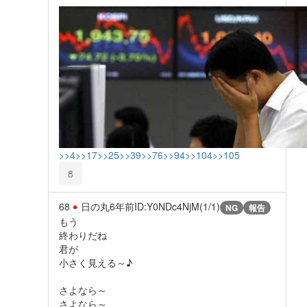
>>4
>>17
>>25
>>39
>>76
>>94
>>104
>>105
8
68
日の丸
6年前
ID:Y0NDc4NjM(1/1)
NG
報告
もう
終わりだね
君が
小さく見える～♪
さよなら～
さよなら～