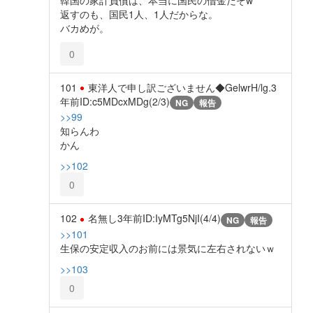
返すのも、国民1人、1人だからな。
バカめが。
0
101
東洋人で申し訳ございません◆GelwrH/lg.
3
年前
ID:c5MDcxMDg(2/3)
NG
報告
>>99
知らんわ
かん
>>102
0
102
名無し
3年前
ID:IyMTg5NjI(4/4)
NG
報告
>>101
生保の安定収入のお前には景気に左右されないｗ
>>103
0