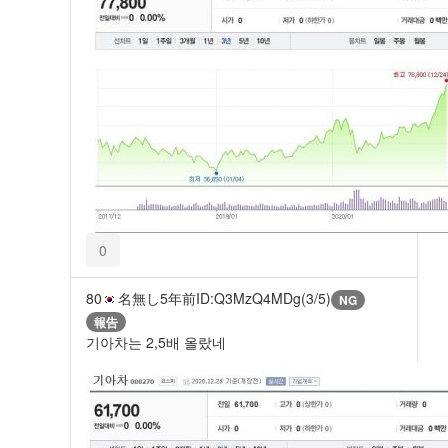
0
80
名無し
5年前
ID:Q3MzQ4MDg(3/5)
NG
報告
기아차는 2,5배 올랐네