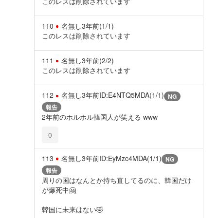
このレスは削除されています
110
名無し
3年前
(1/1)
このレスは削除されています
111
名無し
3年前
(2/2)
このレスは削除されています
112
名無し
3年前
ID:E4NTQ5MDA(1/1)
NG
報告
2年前のホルホル韓国人が笑える www
0
113
名無し
3年前
ID:EyMzc4MDA(1/1)
NG
報告
周りの国はなんとか持ち直してるのに、韓国だけ
が爆死中🤗
韓国に未来はない🤣