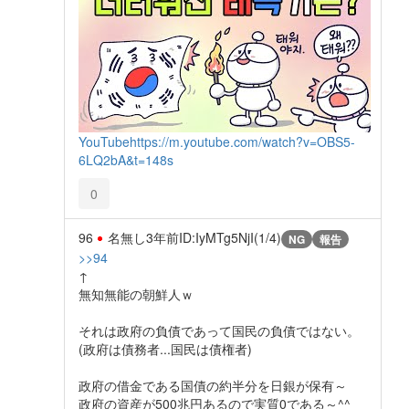
YouTube
https://m.youtube.com/watch?v=OBS5-
6LQ2bA&t=148s
0
96
名無し
3年前
ID:IyMTg5NjI(1/4)
NG
報告
>>94
↑
無知無能の朝鮮人ｗ
それは政府の負債であって国民の負債ではない。
(政府は債務者...国民は債権者)
政府の借金である国債の約半分を日銀が保有～
政府の資産が500兆円あるので実質0である～^^