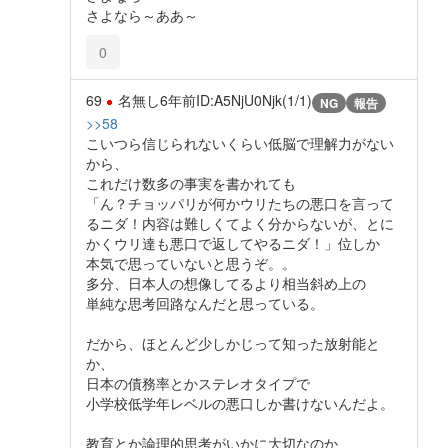
さよなら～ああ～
0
69
名無し
6年前
ID:A5NjU0Njk(1/1)
NG
報告
>>58
こいつら信じられないくらい低脳で理解力がない
から、
これだけ数多の事実を書かれても
「ん？チョッパリが何かウリたちの悪口を言って
るニダ！内容は難しくてよく分からないが、とに
かくウリ達も悪口で返してやるニダ！」位しか
本気で思っていないと思うぞ。。
多分、日本人の想像してるより相当斜め上の
単純な思考回路なんだと思っている。
だから、ほとんど少しかじって知った放射能と
か、
日本の債務率とかステレオタイプで
小学校低学年レベルの悪口しか書けないんだよ。
教育とか論理的思考がいかに大切なのか