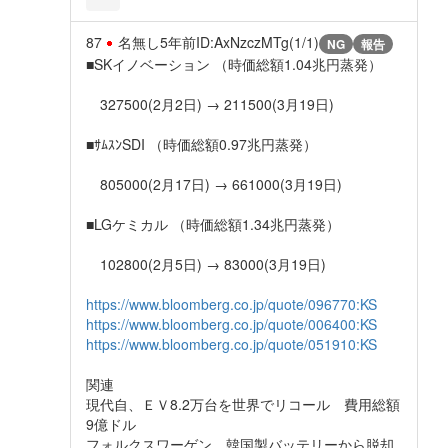
87
名無し
5年前
ID:AxNzczMTg(1/1)
NG
報告
■SKイノベーション （時価総額1.04兆円蒸発）
327500(2月2日) → 211500(3月19日)
■ｻﾑｽﾝSDI （時価総額0.97兆円蒸発）
805000(2月17日) → 661000(3月19日)
■LGケミカル （時価総額1.34兆円蒸発）
102800(2月5日) → 83000(3月19日)
https://www.bloomberg.co.jp/quote/096770:KS
https://www.bloomberg.co.jp/quote/006400:KS
https://www.bloomberg.co.jp/quote/051910:KS
関連
現代自、ＥＶ8.2万台を世界でリコール 費用総額
9億ドル
フォルクスワーゲン、韓国製バッテリーから脱却