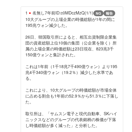
1
名無し
7年前
ID:c0MDczMzQ(1/1)
NG
報告
10大グループの上場企業の時価総額が1年の間に
195兆ウォン減少した。
26日、韓国取引所によると、相互出資制限企業集
団の資産総額上位10個の集団（公企業を除く）所
属の上場企業の時価総額は23日現在、823兆3千
150億ウォンと集計された。
これは1年前（1千18兆7千490億ウォン）より195
兆4千340億ウォン（19.2％）減少した水準であ
る。
これにより、10大グループの時価総額が市場全体
に占める割合も1年前の52.9％から51.3％に下落し
た。
取引所は、「サムスン電子と現代自動車、SKハイ
ニックスなどのグループの代表銘柄の株価が下落
し時価総額が多く減った」と分析した。