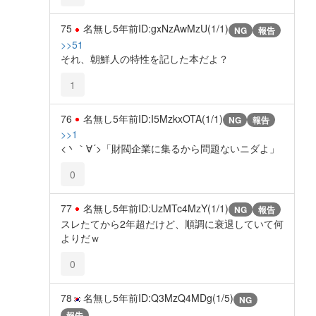
75
名無し
5年前
ID:gxNzAwMzU(1/1)
NG
報告
>>51
それ、朝鮮人の特性を記した本だよ？
1
76
名無し
5年前
ID:I5MzkxOTA(1/1)
NG
報告
>>1
<丶｀∀´>「財閥企業に集るから問題ないニダよ」
0
77
名無し
5年前
ID:UzMTc4MzY(1/1)
NG
報告
スレたてから2年超だけど、順調に衰退していて何
よりだｗ
0
78
名無し
5年前
ID:Q3MzQ4MDg(1/5)
NG
報告