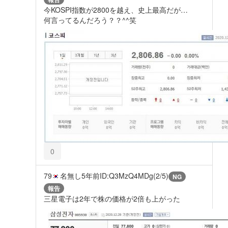
今KOSPI指数が2800を越え、史上最高だが…
何言ってるんだろう？？^^笑
0
79
名無し
5年前
ID:Q3MzQ4MDg(2/5)
NG
報告
三星電子は2年で株の価格が2倍も上がった