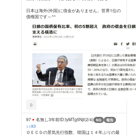
日本は海外(外国)に借金がありません。世界1位の
債権国です～^^
0
97
名無し
3年前
ID:IyMTg5NjI(2/4)
NG
報告
>>93
ＯＥＣＤの景気先行指数、韓国は１４年ぶりの最