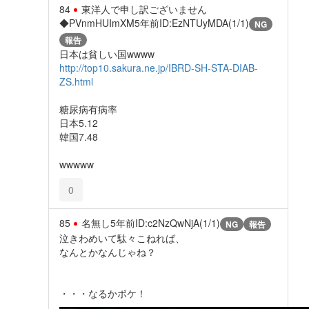
84
東洋人で申し訳ございません
◆PVnmHUImXM
5年前
ID:EzNTUyMDA(1/1)
NG
報告
日本は貧しい国wwww
http://top10.sakura.ne.jp/IBRD-SH-STA-DIAB-
ZS.html
糖尿病有病率
日本5.12
韓国7.48
wwwww
0
85
名無し
5年前
ID:c2NzQwNjA(1/1)
NG
報告
泣きわめいて駄々こねれば、
なんとかなんじゃね？
・・・なるかボケ！