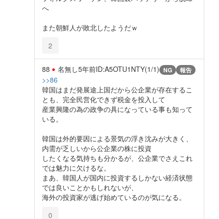
へ
また朝鮮人が敗北したようだｗ
2
88
名無し
5年前
ID:A5OTU1NTY(1/1)
NG
報告
>>86
韓国はまだ発展途上国だから公企業が存在するこ
とも、完全民営化できず税金を投入して
産業興隆の為の政争の具になっている事も知って
いる。
韓国は外的要因による景気の浮き沈みが大きく、
内需が乏しいから公企業の株に投資
したくなる気持ちも分かるが、公企業でさえこれ
では魅力に欠けるな。
まあ、韓国人が国内に投資するしかない経済状態
では良いことかもしれないが、
海外の投資家が逃げ始めているのが気になる。
0