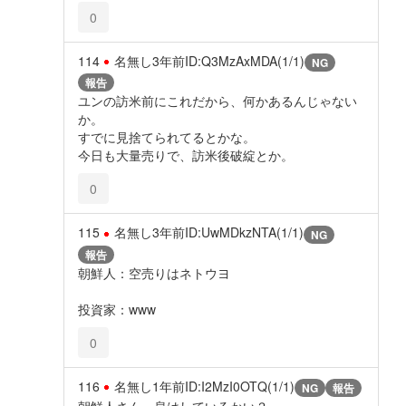
0
114
名無し
3年前
ID:Q3MzAxMDA(1/1)
NG
報告
ユンの訪米前にこれだから、何かあるんじゃない
か。
すでに見捨てられてるとかな。
今日も大量売りで、訪米後破綻とか。
0
115
名無し
3年前
ID:UwMDkzNTA(1/1)
NG
報告
朝鮮人：空売りはネトウヨ
投資家：www
0
116
名無し
1年前
ID:I2MzI0OTQ(1/1)
NG
報告