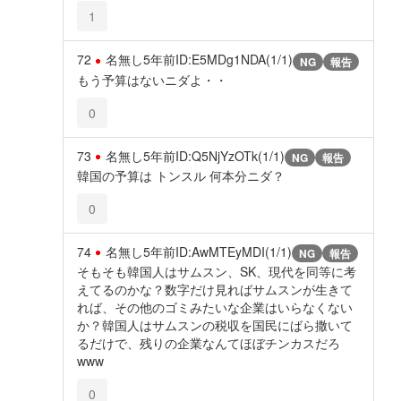
1
72
名無し
5年前
ID:E5MDg1NDA(1/1)
NG
報告
もう予算はないニダよ・・
0
73
名無し
5年前
ID:Q5NjYzOTk(1/1)
NG
報告
韓国の予算は トンスル 何本分ニダ？
0
74
名無し
5年前
ID:AwMTEyMDI(1/1)
NG
報告
そもそも韓国人はサムスン、SK、現代を同等に考
えてるのかな？数字だけ見ればサムスンが生きて
れば、その他のゴミみたいな企業はいらなくない
か？韓国人はサムスンの税収を国民にばら撒いて
るだけで、残りの企業なんてほぼチンカスだろ
www
0