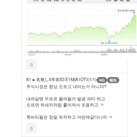
0
81
名無し
5年前
ID:E1MjA1OTI(1/1)
NG
報告
주식시장은 항상 오르고 내리는거 아니야?
내려갈땐 우르르 몰려들어 발광 파티 하고
오르면 쥐새끼처럼 흩어져서 조용하고 ㅋ
쪽바리들은 정말 유치하고 어린애같다니까 ㅋ
0