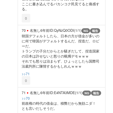
ここに書き込んでるバカンコク民見てると痛感す
る。
0
70
名無し
6年前
ID:QyNzQ0ODI(1/1)
NG
報告
韓国デフォルトしたら、日本の方が借金が多いの
に何で韓国がデフォルトするんだ、捏造だ、ロビ
ーだ、
トランプの子分だからとか騒ぎだして、捏造国家
の日本は許せないと怒りの蝋燭デモｗｗｗ
それでも怒りは治まらず、ひょっとしたら国際司
法裁判所に陳情するかもしれんｗｗｗ
>>71
0
71
名無し
6年前
ID:E4NTA3MDE(1/1)
NG
報告
>>70
前政権の時代の借金は、積弊だから無効ニダ！
とも言いだしそうだ。