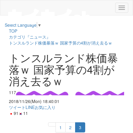
メ
ニ
ュ
Select Language
▼
ー
TOP
カテゴリ『ニュース』
トンスルランド株価暴落ｗ 国家予算の4割が消え去るｗ
トンスルランド株価暴
落ｗ 国家予算の4割が
消え去るｗ
117
2018/11/26(Mon) 18:40:01
ツイート
LINE
お気に入り
91
11
1
2
3