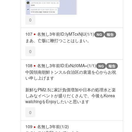
0
107
名無し
3年前
ID:IyMTcxNjU(1/1)
NG
報告
まあ、亡骸に鞭打つことはしまい。
0
108
名無し
3年前
ID:ExNzI0MA=(1/1)
NG
報告
中国領南朝鮮トンスル自治区の衰退を心からお祝
い申し上げます
新鮮なPM2.5に家計負債増加や日本の処理水と楽
しみなイベントが盛りだくさんで、今後もKorea
watchingをEnjoyしたいと思います
0
109
名無し
3年前
(1/2)