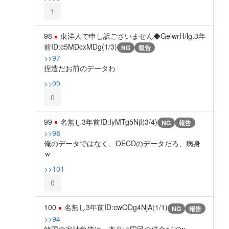
1
98
東洋人で申し訳ございません◆GelwrH/lg.
3年
前
ID:c5MDcxMDg(1/3)
NG
報告
>>97
捏造だお前のデータわ
>>99
0
99
名無し
3年前
ID:IyMTg5NjI(3/4)
NG
報告
>>98
俺のデータではなく、OECDのデータだろ、病身
ｗ
>>101
0
100
名無し
3年前
ID:cwODg4NjA(1/1)
NG
報告
>>94
韓国の家計負債は、本当に国民の借金だぞw