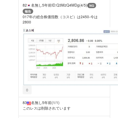
82
名無し
5年前
ID:Q3MzQ4MDg(4/5)
NG
報告
017年の総合株価指数（コスピ）は2450-今は
2800
0
83
名無し
5年前
(1/1)
このレスは削除されています