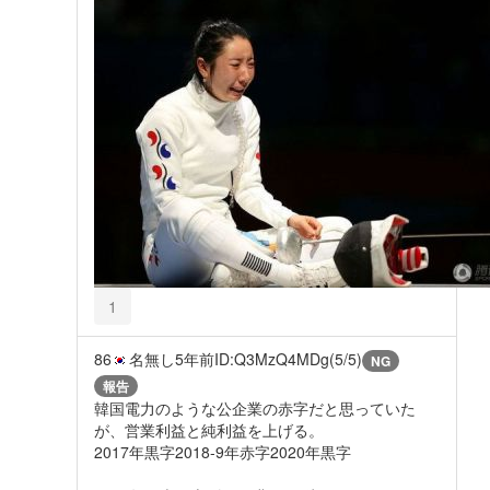
1
86
名無し
5年前
ID:Q3MzQ4MDg(5/5)
NG
報告
韓国電力のような公企業の赤字だと思っていた
が、営業利益と純利益を上げる。
2017年黒字2018-9年赤字2020年黒字