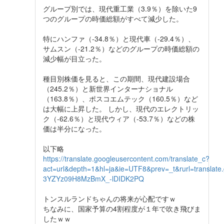
グループ別では、現代重工業（3.9％）を除いた9
つのグループの時価総額がすべて減少した。
特にハンファ（-34.8％）と現代車（-29.4％）、
サムスン（-21.2％）などのグループの時価総額の
減少幅が目立った。
種目別株価を見ると、この期間、現代建設場合
（245.2％）と新世界インターナショナル
（163.8％）、ポスコエムテック（160.5％）など
は大幅に上昇した。 しかし、現代のエレクトリッ
ク（-62.6％）と現代ウィア（-53.7％）などの株
価は半分になった。
以下略
https://translate.googleusercontent.com/translate_c?
act=url&depth=1&hl=ja&ie=UTF8&prev=_t&rurl=trans
3YZYz09H8MzBmX_-lDIDK2PQ
トンスルランドちゃんの将来が心配ですｗ
ちなみに、国家予算の4割程度が１年で吹き飛びま
したｗｗ