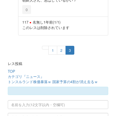
朝鮮人さん、息はしているかい？
0
117
名無し
1年前
(1/1)
このレスは削除されています
1
2
3
レス投稿
TOP
カテゴリ『ニュース』
トンスルランド株価暴落ｗ 国家予算の4割が消え去るｗ