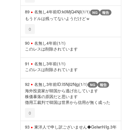
89
名無し
4年前
ID:k0MjQ4NjI(1/1)
NG
報告
もうドルは残ってないようだけどｗ
0
90
名無し
4年前
(1/1)
このレスは削除されています
91
名無し
3年前
(1/1)
このレスは削除されています
92
名無し
3年前
ID:I5NjI2Njg(1/1)
NG
報告
海外投資家が韓国から逃げ出しています
株価暴落の原因だと思います
徴用工裁判で韓国は世界から信用が無く成った
0
93
東洋人で申し訳ございません◆GelwrH/lg.
3年