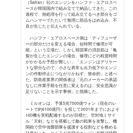
（Safran）社のエンジンをハンファ・エアロスペ
ースが韓国国内で組み立てて納品してきた。この
過程で、熱処理を行って組み立てるべき部分をゴ
ムハンマーでたたいて無理に部品をはめ込み、不
良が生じたと伝えられている。
ハンファ・エアロスペース側は「ディフューザ
ーの部分だけを変える場合、短時間で修理が可
能」という立場だ。しかし韓国軍の消息筋は「亀
裂が生じたエンジンの場合、修理にどの程度時間
がかかるか予想が難しい」「エンジンはデリケー
トな部分なので、小さな異常も出力低下やエンジ
ンの作動停止につながりかねず、致命的」と述べ
た。防衛産業界の関係者は「元のメーカーの承認
なしに作業手順を任意に変えるのは、安全意識が
足りないことを示す事例」と指摘した。
ミルオンは、予算5兆7500億ウォン（現在のレ
ートで約6100億円）を投じて2031年までにおよそ
160機を実戦配備するのが目標だ。空対地ミサイ
ル「天剣」などを搭載して敵の戦車を攻撃し、機
関砲で空中強襲部隊を援護する役割などを務める
計画だった。ところが今回のエンジン欠陥で納期