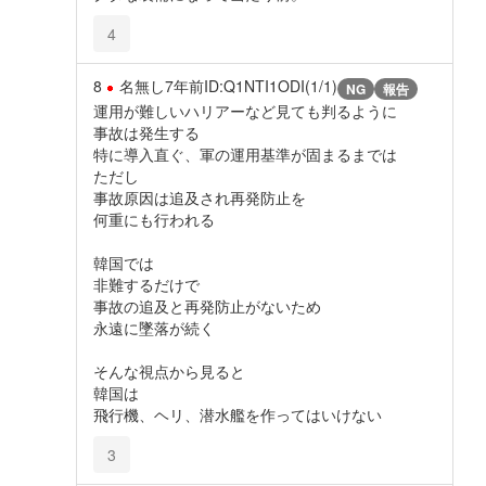
4
8
名無し
7年前
ID:Q1NTI1ODI(1/1)
NG
報告
運用が難しいハリアーなど見ても判るように
事故は発生する
特に導入直ぐ、軍の運用基準が固まるまでは
ただし
事故原因は追及され再発防止を
何重にも行われる
韓国では
非難するだけで
事故の追及と再発防止がないため
永遠に墜落が続く
そんな視点から見ると
韓国は
飛行機、ヘリ、潜水艦を作ってはいけない
3