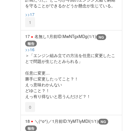
を守ることができるかどうか懸念が生じている。
>>17
1
17
名無し
1月前
ID:MwNTgxMDg(1/1)
NG
報告
>>16
＞「エンジン組み立ての方法を任意に変更したこ
とで問題が生じたとみられる」
任意に変更…
勝手に変更したってこと？！
えっ意味わかんない
どゆこと？！
えっ有り得ないと思うんだけど？！
0
18
＼(^o^)／
1月前
ID:YyMTIyMDI(1/1)
NG
報告