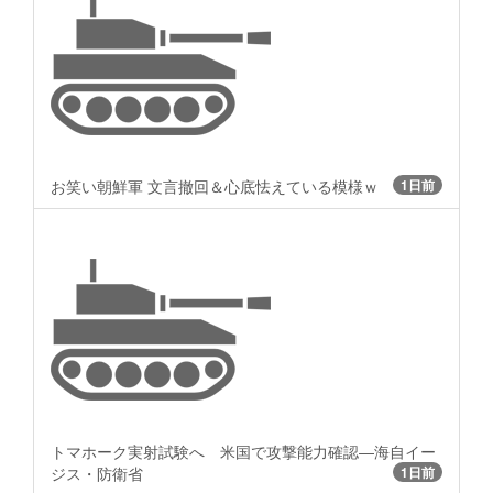
お笑い朝鮮軍 文言撤回＆心底怯えている模様ｗ
1日前
トマホーク実射試験へ 米国で攻撃能力確認―海自イー
ジス・防衛省
1日前