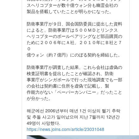
スヘリコプターが数十億ウォン分も幽霊会社の
製品を搭載していたことが明らかになった。
防衛事業庁が９日、国会国防委員に提出した資料
によると、防衛事業庁は５００ＭＤとリンクス
ヘリコプターのボールベアリングなど部品購買の
ために２００６年にＡ社、２０１０年にＢ社と７
０
億ウォン（約７億円）にのぼる契約を締結した。
防衛事業庁が調査した結果、これら会社は虚偽の
検査証明書を提出したことが確認され、防衛
事業庁がシンガポールで行った現地調査でも一部
の会社は契約書に住所を虚偽で記載し、製
作能力がない「ペーパーカンパニー」だったこと
が分かった。
해군에선 2006년부터 매년 1건 이상의 헬기 추락
및 추돌 사고가 일어났으며 지난 7월까지 12년간
49명이 사망했다.
https://news.joins.com/article/23031048