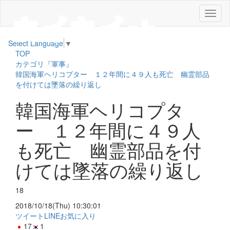
メ
ニ
ュ
Select Language
▼
ー
TOP
カテゴリ『軍事』
韓国海軍ヘリコプター １２年間に４９人も死亡 幽霊部品
を付けては墜落の繰り返し
韓国海軍ヘリコプタ
ー １２年間に４９人
も死亡 幽霊部品を付
けては墜落の繰り返し
18
2018/10/18(Thu) 10:30:01
ツイート
LINE
お気に入り
17
1