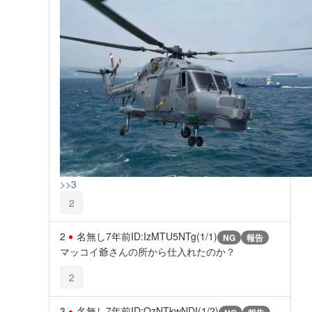
>>3
2
2
名無し
7年前
ID:IzMTU5NTg(1/1)
NG
報告
マッコイ爺さんの所から仕入れたのか？
2
3
名無し
7年前
ID:QzNTkwNDI(1/2)