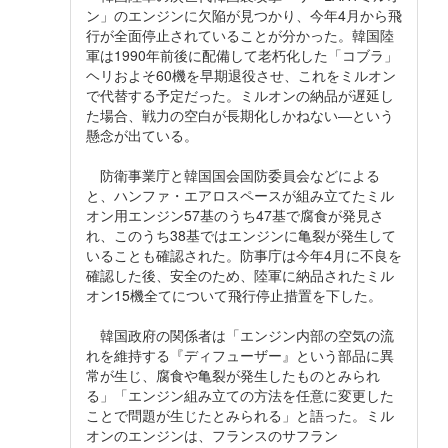
ン」のエンジンに欠陥が見つかり、今年4月から飛
行が全面停止されていることが分かった。韓国陸
軍は1990年前後に配備して老朽化した「コブラ」
ヘリおよそ60機を早期退役させ、これをミルオン
で代替する予定だった。ミルオンの納品が遅延し
た場合、戦力の空白が長期化しかねない―という
懸念が出ている。
防衛事業庁と韓国国会国防委員会などによる
と、ハンファ・エアロスペースが組み立てたミル
オン用エンジン57基のうち47基で腐食が発見さ
れ、このうち38基ではエンジンに亀裂が発生して
いることも確認された。防事庁は今年4月に不良を
確認した後、安全のため、陸軍に納品されたミル
オン15機全てについて飛行停止措置を下した。
韓国政府の関係者は「エンジン内部の空気の流
れを維持する『ディフューザー』という部品に異
常が生じ、腐食や亀裂が発生したものとみられ
る」「エンジン組み立ての方法を任意に変更した
ことで問題が生じたとみられる」と語った。ミル
オンのエンジンは、フランスのサフラン