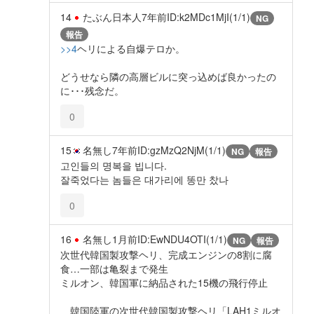
14
たぶん日本人
7年前
ID:k2MDc1MjI(1/1)
NG
報告
>>4
ヘリによる自爆テロか。
どうせなら隣の高層ビルに突っ込めば良かったの
に･･･残念だ。
0
15
名無し
7年前
ID:gzMzQ2NjM(1/1)
NG
報告
고인들의 명복을 빕니다.
잘죽었다는 놈들은 대가리에 똥만 찼나
0
16
名無し
1月前
ID:EwNDU4OTI(1/1)
NG
報告
次世代韓国製攻撃ヘリ、完成エンジンの8割に腐
食…一部は亀裂まで発生
ミルオン、韓国軍に納品された15機の飛行停止
韓国陸軍の次世代韓国製攻撃ヘリ「LAH1ミルオ