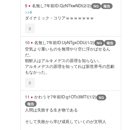
9
名無し
7年前
ID:QzNTkwNDI(2/2)
NG
報告
>>4
ダイナミック・コリアｗｗｗｗｗｗｗ
0
10
名無し
7年前
ID:UyNTgxODU(1/2)
NG
報告
空気より重いものを無理やり空に浮かばせるん
だ。
朝鮮人はアルキメデスの原理を知らない。
アルキメデスの原理を知ってれば新世界号の悲劇
もなかった。
0
11
かわうそ
7年前
ID:g1OTc3MTI(1/2)
NG
報告
人間は失敗する生き物である
そして失敗から学び成長していくのが文明人