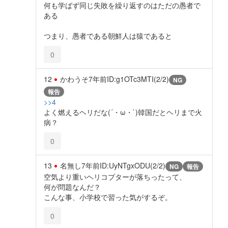
何も学ばず同じ失敗を繰り返すのはただの愚者で
ある
つまり、愚者である朝鮮人は猿であると
0
12
かわうそ
7年前
ID:g1OTc3MTI(2/2)
NG
報告
>>4
よく燃えるヘリだな(´・ω・`)韓国だとヘリまで火
病？
0
13
名無し
7年前
ID:UyNTgxODU(2/2)
NG
報告
空気より重いヘリコプターが落ちったって、
何が問題なんだ？
こんな事、小学校で習った気がするぞ。
0