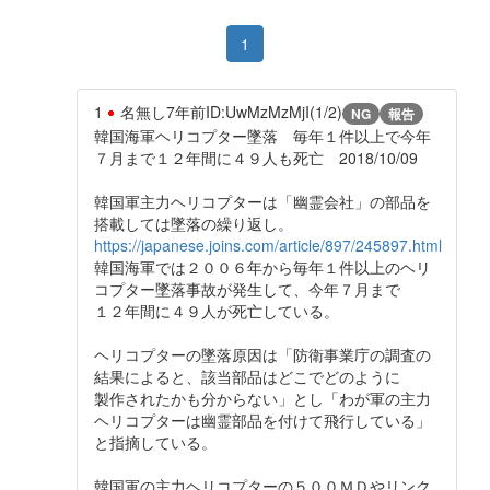
1
1
名無し
7年前
ID:UwMzMzMjI(1/2)
NG
報告
韓国海軍ヘリコプター墜落 毎年１件以上で今年
７月まで１２年間に４９人も死亡 2018/10/09
韓国軍主力ヘリコプターは「幽霊会社」の部品を
搭載しては墜落の繰り返し。
https://japanese.joins.com/article/897/245897.html
韓国海軍では２００６年から毎年１件以上のヘリ
コプター墜落事故が発生して、今年７月まで
１２年間に４９人が死亡している。
ヘリコプターの墜落原因は「防衛事業庁の調査の
結果によると、該当部品はどこでどのように
製作されたかも分からない」とし「わが軍の主力
ヘリコプターは幽霊部品を付けて飛行している」
と指摘している。
韓国軍の主力ヘリコプターの５００ＭＤやリンク