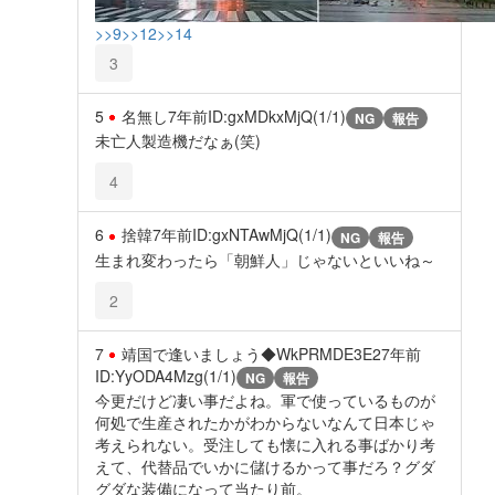
>>9
>>12
>>14
3
5
名無し
7年前
ID:gxMDkxMjQ(1/1)
NG
報告
未亡人製造機だなぁ(笑)
4
6
捨韓
7年前
ID:gxNTAwMjQ(1/1)
NG
報告
生まれ変わったら「朝鮮人」じゃないといいね～
2
7
靖国で逢いましょう◆WkPRMDE3E2
7年前
ID:YyODA4Mzg(1/1)
NG
報告
今更だけど凄い事だよね。軍で使っているものが
何処で生産されたかがわからないなんて日本じゃ
考えられない。受注しても懐に入れる事ばかり考
えて、代替品でいかに儲けるかって事だろ？グダ
グダな装備になって当たり前。