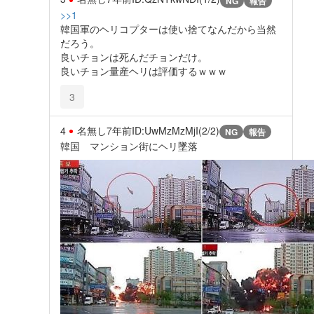
NG
報告
>>1
韓国軍のヘリコプターは使い捨てなんだから当然
だろう。
良いチョンは死んだチョンだけ。
良いチョン量産ヘリは評価するｗｗｗ
3
4
名無し
7年前
ID:UwMzMzMjI(2/2)
NG
報告
韓国 マンション街にヘリ墜落