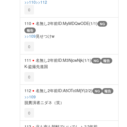
>>110
>>112
0
110
名無し
2年前
ID:MyMDQwODE(1/1)
NG
報告
>>109
見せつけw
0
111
名無し
2年前
ID:M3NjcwNjk(1/1)
NG
報告
K-盗撮先進国
0
112
名無し
2年前
ID:A5OTc0MjY(2/2)
NG
報告
>>109
脱糞演者ニダネ（笑）
0
113
北も南も朝鮮でいいでしょ？
2年前