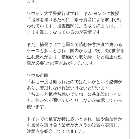
ます。
ソウォン大学警察行政学科 キム·ヨンシク教授
「追跡を避けるために、暗号資産による取引が行
われています。捜査機関による取り締まりは、ま
すます難しくなっているのが実情です」
また、摘発されても罰金で済む任意捜査で終わる
ケースも多いとされ、国内からは“2次、3次被害を
生む恐れがあり、積極的な取り締まりと厳正な処
罰が必要”との声があがっています。
ソウル市民
「私も一度は撮られたのではないかという恐怖が
あり、警戒しなければいけないと思います」
「ちょっと気持ち悪いですね、公共施設のトイレ
も。何か穴が開いていたりしないか確認してから
使います」
トイレでの被害が特に多いとされ、国や自治体か
ら点検を請け負う業者がカメラの設置を実演し、
注意点を紹介してくれました。