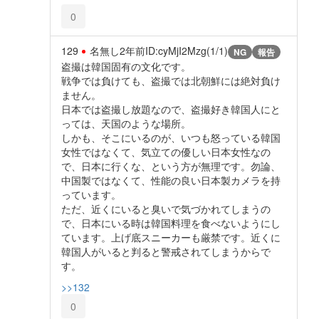
0
129
名無し
2年前
ID:cyMjI2Mzg(1/1)
NG
報告
盗撮は韓国固有の文化です。
戦争では負けても、盗撮では北朝鮮には絶対負け
ません。
日本では盗撮し放題なので、盗撮好き韓国人にと
っては、天国のような場所。
しかも、そこにいるのが、いつも怒っている韓国
女性ではなくて、気立ての優しい日本女性なの
で、日本に行くな、という方が無理です。勿論、
中国製ではなくて、性能の良い日本製カメラを持
っています。
ただ、近くにいると臭いで気づかれてしまうの
で、日本にいる時は韓国料理を食べないようにし
ています。上げ底スニーカーも厳禁です。近くに
韓国人がいると判ると警戒されてしまうからで
す。
>>132
0