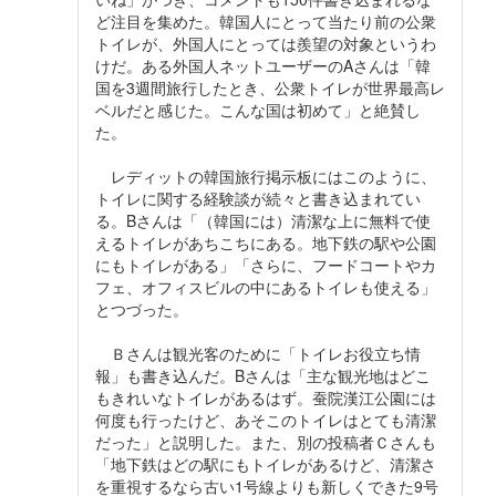
ど注目を集めた。韓国人にとって当たり前の公衆
トイレが、外国人にとっては羨望の対象というわ
けだ。ある外国人ネットユーザーのAさんは「韓
国を3週間旅行したとき、公衆トイレが世界最高レ
ベルだと感じた。こんな国は初めて」と絶賛し
た。
レディットの韓国旅行掲示板にはこのように、
トイレに関する経験談が続々と書き込まれてい
る。Bさんは「（韓国には）清潔な上に無料で使
えるトイレがあちこちにある。地下鉄の駅や公園
にもトイレがある」「さらに、フードコートやカ
フェ、オフィスビルの中にあるトイレも使える」
とつづった。
Ｂさんは観光客のために「トイレお役立ち情
報」も書き込んだ。Bさんは「主な観光地はどこ
もきれいなトイレがあるはず。蚕院漢江公園には
何度も行ったけど、あそこのトイレはとても清潔
だった」と説明した。また、別の投稿者Ｃさんも
「地下鉄はどの駅にもトイレがあるけど、清潔さ
を重視するなら古い1号線よりも新しくできた9号