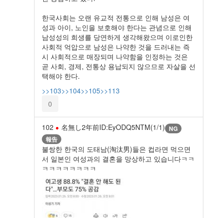
한국사회는 오랜 유교적 전통으로 인해 남성은 여
성과 아이, 노인을 보호해야 한다는 관념으로 인해
남성성의 희생를 당연하게 생각해왔으며 이로인한
사회적 억압으로 남성은 나약한 것을 드러내는 즉
시 사회적으로 매장되며 나약함을 인정하는 것은
곧 사회, 경제, 전통상 용납되지 않으므로 자살을 선
택해야 한다.
>>103
>>104
>>105
>>113
0
102
名無し
2年前
ID:EyODQ5NTM(1/1)
NG
報告
불쌍한 한국의 도태남(淘汰男)들은 컵라면 먹으면
서 일본인 여성과의 결혼을 망상하고 있습니다ㅋㅋ
ㅋㅋㅋㅋㅋㅋㅋㅋ