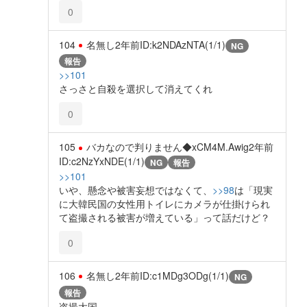
0
104
名無し
2年前
ID:k2NDAzNTA(1/1)
NG
報告
>>101
さっさと自殺を選択して消えてくれ
0
105
バカなので判りません◆xCM4M.Awig
2年前
ID:c2NzYxNDE(1/1)
NG
報告
>>101
いや、懸念や被害妄想ではなくて、
>>98
は「現実
に大韓民国の女性用トイレにカメラが仕掛けられ
て盗撮される被害が増えている」って話だけど？
0
106
名無し
2年前
ID:c1MDg3ODg(1/1)
NG
報告
盗撮大国