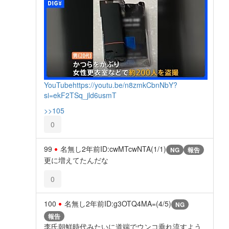
YouTube
https://youtu.be/n8zmkCbnNbY?
si=ekF2TSq_jld6usmT
>>105
0
99
名無し
2年前
ID:cwMTcwNTA(1/1)
NG
報告
更に増えてたんだな
0
100
名無し
2年前
ID:g3OTQ4MA=(4/5)
NG
報告
李氏朝鮮時代みたいに道端でウンコ垂れ流すよう