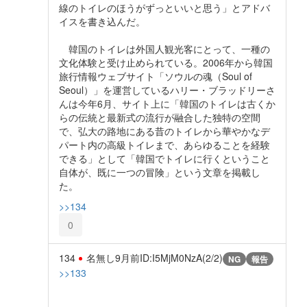
線のトイレのほうがずっといいと思う」とアドバ
イスを書き込んだ。
韓国のトイレは外国人観光客にとって、一種の
文化体験と受け止められている。2006年から韓国
旅行情報ウェブサイト「ソウルの魂（Soul of
Seoul）」を運営しているハリー・ブラッドリーさ
んは今年6月、サイト上に「韓国のトイレは古くか
らの伝統と最新式の流行が融合した独特の空間
で、弘大の路地にある昔のトイレから華やかなデ
パート内の高級トイレまで、あらゆることを経験
できる」として「韓国でトイレに行くということ
自体が、既に一つの冒険」という文章を掲載し
た。
>>134
0
134
名無し
9月前
ID:I5MjM0NzA(2/2)
NG
報告
>>133