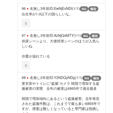
96
名無し
3年前
ID:EwNjExNDI(1/1)
NG
報告
出生率が1.0以下の国らしいな。
0
97
名無し
3年前
ID:AzNjQ4MTY(1/1)
NG
報告
排尿シーンより、大便排泄シーンのほうが人気ら
しいね
💩愛が溢れている
0
98
名無し
2年前
ID:Y2NDQyNDg(1/1)
NG
報告
更衣室やトイレに“盗撮”カメラ 韓国で増加する盗
撮被害の実態 去年の被害は6865件で過去最多
韓国で増加傾向にあるという盗撮被害。去年発見
された盗撮件数は、これまでで最も多い6865件で
すが、捜査は難しくなっていると専門家は指摘し