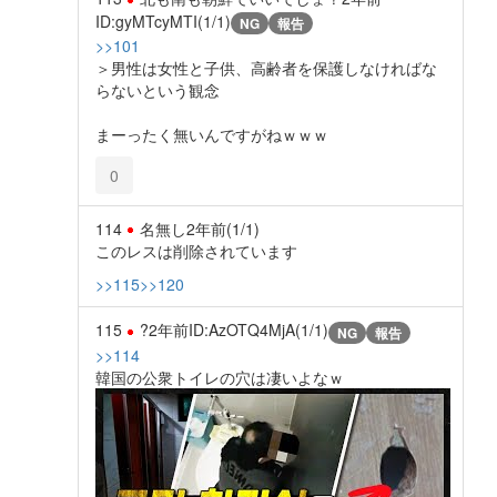
ID:gyMTcyMTI(1/1)
NG
報告
>>101
＞男性は女性と子供、高齢者を保護しなければな
らないという観念
まーったく無いんですがねｗｗｗ
0
114
名無し
2年前
(1/1)
このレスは削除されています
>>115
>>120
115
?
2年前
ID:AzOTQ4MjA(1/1)
NG
報告
>>114
韓国の公衆トイレの穴は凄いよなｗ