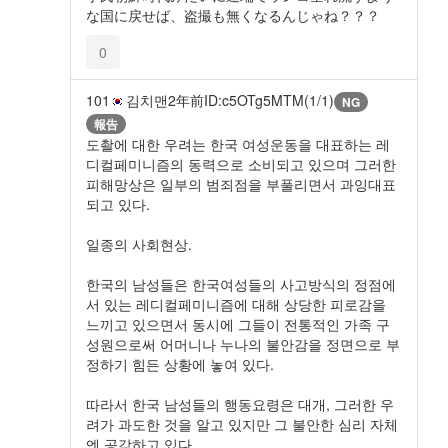
な国に戻せば、盗撮も無くなるんじゃね？？？
0
101
김치맨
2年前
ID:c5OTg5MTM(1/1)
NG
報告
도촬에 대한 우려는 한국 여성운동을 대표하는 레
디컬페미니즘의 동력으로 소비되고 있으며 그러한
피해망상은 일부의 범죄점을 부풀리면서 과잉대표
되고 있다.
일종의 사회현상.
한국의 남성들은 한국여성들의 사고방식의 정점에
서 있는 레디컬페미니즘에 대해 상당한 피로감을
느끼고 있으면서 동시에 그들이 전통적인 가족 구
성원으로써 어머니나 누나의 불안감을 정면으로 부
정하기 힘든 상황에 놓여 있다.
따라서 한국 남성들의 행동요령은 대개, 그러한 우
려가 과도한 것을 알고 있지만 그 불안한 심리 자체
엔 공감하고 있다.