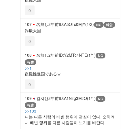
0
107
名無し
2年前
ID:A5OTc0MjY(1/2)
NG
報告
詐欺大国
0
108
名無し
2年前
ID:Y2MTc4NTE(1/1)
NG
報告
>>1
盗撮性進国であるｗ
0
109
김치맨
2年前
ID:A1Nzg3MzQ(1/1)
NG
報告
>>103
나는 다른 사람의 배변 행위에 관심이 없다, 오히려
내 배변 행위를 다른 사람들이 보기를 바란다