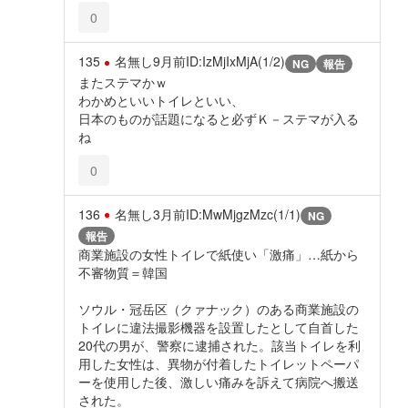
0
135
名無し
9月前
ID:IzMjIxMjA(1/2)
NG
報告
またステマかｗ
わかめといいトイレといい、
日本のものが話題になると必ずＫ－ステマが入る
ね
0
136
名無し
3月前
ID:MwMjgzMzc(1/1)
NG
報告
商業施設の女性トイレで紙使い「激痛」…紙から
不審物質＝韓国
ソウル・冠岳区（クァナック）のある商業施設の
トイレに違法撮影機器を設置したとして自首した
20代の男が、警察に逮捕された。該当トイレを利
用した女性は、異物が付着したトイレットペーパ
ーを使用した後、激しい痛みを訴えて病院へ搬送
された。