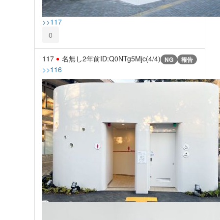
>>117
0
117
名無し
2年前
ID:Q0NTg5Mjc(4/4)
NG
報告
>>116