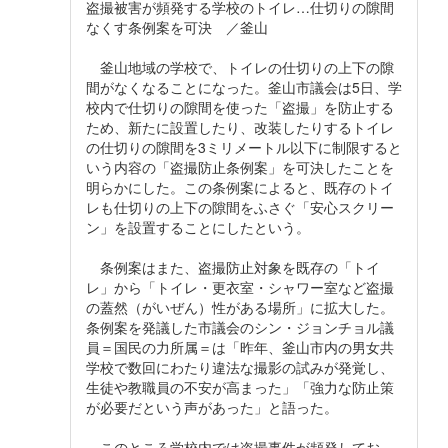
盗撮被害が頻発する学校のトイレ…仕切りの隙間
なくす条例案を可決 ／釜山
釜山地域の学校で、トイレの仕切りの上下の隙
間がなくなることになった。釜山市議会は5日、学
校内で仕切りの隙間を使った「盗撮」を防止する
ため、新たに設置したり、改装したりするトイレ
の仕切りの隙間を3ミリメートル以下に制限すると
いう内容の「盗撮防止条例案」を可決したことを
明らかにした。この条例案によると、既存のトイ
レも仕切りの上下の隙間をふさぐ「安心スクリー
ン」を設置することにしたという。
条例案はまた、盗撮防止対象を既存の「トイ
レ」から「トイレ・更衣室・シャワー室など盗撮
の蓋然（がいぜん）性がある場所」に拡大した。
条例案を発議した市議会のシン・ジョンチョル議
員＝国民の力所属＝は「昨年、釜山市内の男女共
学校で数回にわたり違法な撮影の試みが発覚し、
生徒や教職員の不安が高まった」「強力な防止策
が必要だという声があった」と語った。
このところ学校内では盗撮事件が頻発してお