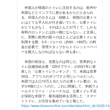
外国人が韓国のトイレに注目するのは、欧州や
米国などとインフラに差があるからだとみられ
る。外国人のＤさんは「経験上、韓国の公衆トイ
レはとても手入れが行き届いていた。公衆トイレ
がとても少なく、そのほとんどが汚くて、しかも
有料のロンドンとは比べ物にならない」と主張し
た。実際に欧州の国々のほとんどは公衆トイレを
利用する際、0.5－1ユーロ（約90－180円）の料
金が必要で、管理スタッフからトイレットペーパ
ーを購入しなければならない所も多い。
米国の状況も、劣悪なのは同じだ。世界的なト
イレ設備供給企業「QSサプライ」が2021年に発
表した「公衆トイレランキング」で、米国は世界
30位、アフリカのボツワナと同じレベルだった。
米国では人口10万人当たりの公衆トイレ数が、わ
ずか8個だというのだ。これに関連して、米紙ウォ
ールストリート・ジャーナルは、公衆トイレ不足
が深刻な米国で、最先端技術を活用した「スマー
トトイレ」が注目を集めていると報じた。
https://www.chosunonline.com/site/data/html_dir/2025/