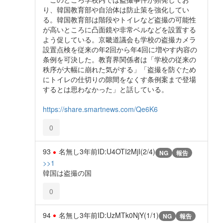
り、韓国教育部や自治体は防止策を強化してい
る。韓国教育部は階段やトイレなど盗撮の可能性
が高いところに凸面鏡や非常ベルなどを設置する
よう促している。京畿道議会も学校の盗撮カメラ
設置点検を従来の年2回から年4回に増やす内容の
条例を可決した。教育界関係者は「学校の従来の
秩序が大幅に崩れた気がする」「盗撮を防ぐため
にトイレの仕切りの隙間をなくす条例案まで登場
するとは思わなかった」と話している。
https://share.smartnews.com/Qe6K6
0
93
名無し
3年前
ID:U4OTI2MjI(2/4)
NG
報告
>>1
韓国は盗撮の国
0
94
名無し
3年前
ID:UzMTk0NjY(1/1)
NG
報告