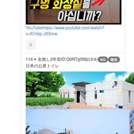
YouTube
https://www.youtube.com/watch?
v=K1Hqr-JXXmw
0
116
名無し
2年前
ID:Q0NTg5Mjc(3/4)
NG
報告
日本の公衆トイレ