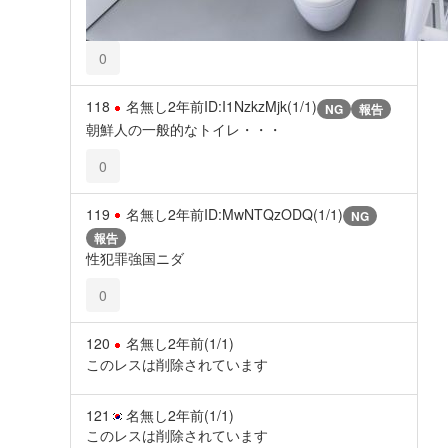
0
118
名無し
2年前
ID:I1NzkzMjk(1/1)
NG
報告
朝鮮人の一般的なトイレ・・・
0
119
名無し
2年前
ID:MwNTQzODQ(1/1)
NG
報告
性犯罪強国ニダ
0
120
名無し
2年前
(1/1)
このレスは削除されています
121
名無し
2年前
(1/1)
このレスは削除されています