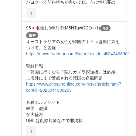
パヨクって前科持ちが多いよね、主に性犯罪の
1
95
名無し
3年前
ID:M5NTgwODE(1/1)
NG
報告
オーストラリアの女性が韓国のトイレ盗撮に気を
つけて。と警鐘
https://news.livedoor.com/lite/article_detail/24246890/
朝鮮日報
「韓国に行くなら『隠しカメラ探知機』は必須」
…海外にまで警戒される韓国の盗撮問題
https://www.chosunonline.com/m/svc/article.html?
contid=2023041380253
各種ポルノサイト
韓国 盗撮
が大盛況
URL は削除対象なので非掲載
1