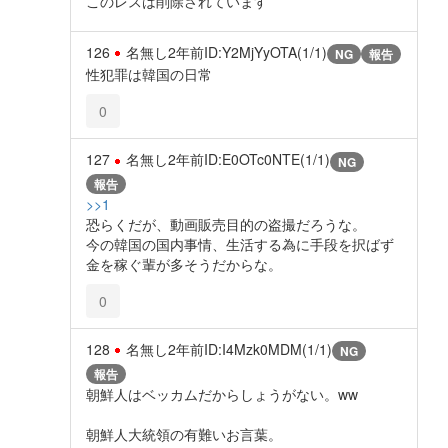
このレスは削除されています
126
名無し
2年前
ID:Y2MjYyOTA(1/1)
NG
報告
性犯罪は韓国の日常
0
127
名無し
2年前
ID:E0OTc0NTE(1/1)
NG
報告
>>1
恐らくだが、動画販売目的の盗撮だろうな。
今の韓国の国内事情、生活する為に手段を択ばず
金を稼ぐ輩が多そうだからな。
0
128
名無し
2年前
ID:I4Mzk0MDM(1/1)
NG
報告
朝鮮人はベッカムだからしょうがない。ww
朝鮮人大統領の有難いお言葉。