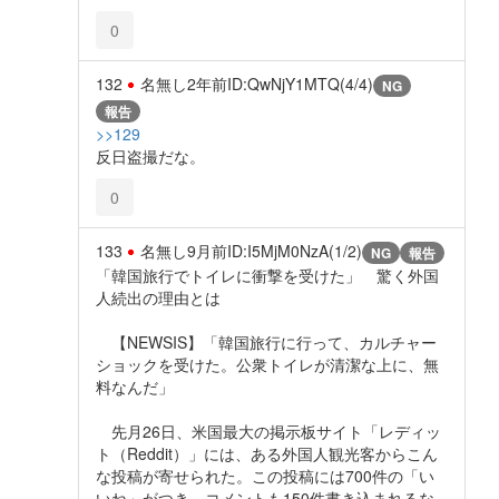
0
132
名無し
2年前
ID:QwNjY1MTQ(4/4)
NG
報告
>>129
反日盗撮だな。
0
133
名無し
9月前
ID:I5MjM0NzA(1/2)
NG
報告
「韓国旅行でトイレに衝撃を受けた」 驚く外国
人続出の理由とは
【NEWSIS】「韓国旅行に行って、カルチャー
ショックを受けた。公衆トイレが清潔な上に、無
料なんだ」
先月26日、米国最大の掲示板サイト「レディッ
ト（Reddit）」には、ある外国人観光客からこん
な投稿が寄せられた。この投稿には700件の「い
いね」がつき、コメントも150件書き込まれるな