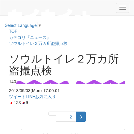
メ
ニ
ュ
Select Language
▼
ー
TOP
カテゴリ『ニュース』
ソウルトイレ２万カ所盗撮点検
ソウルトイレ２万カ所
盗撮点検
140
2018/09/03(Mon) 17:00:01
ツイート
LINE
お気に入り
123
9
1
2
3