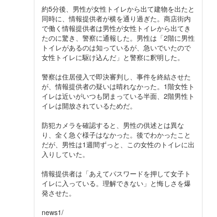
約5分後、男性が女性トイレから出て建物を出たと
同時に、情報提供者が横を通り過ぎた。商店街内
で働く情報提供者は男性が女性トイレから出てき
たのに驚き、警察に通報した。男性は「2階に男性
トイレがあるのは知っているが、急いでいたので
女性トイレに駆け込んだ」と警察に釈明した。
警察は住居侵入で即決審判し、事件を終結させた
が、情報提供者の疑いは晴れなかった。1階女性ト
イレは近いがいつも閉まっている半面、2階男性ト
イレは開放されているためだ。
防犯カメラを確認すると、男性の供述とは異な
り、全く急ぐ様子はなかった。後でわかったこと
だが、男性は1週間ずっと、この女性のトイレに出
入りしていた。
情報提供者は「あえてパスワードを押して女子ト
イレに入っている。理解できない」と悔しさを爆
発させた。
news1/