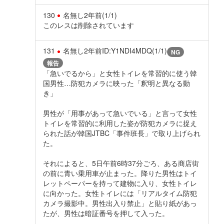
130
名無し
2年前
(1/1)
このレスは削除されています
131
名無し
2年前
ID:Y1NDI4MDQ(1/1)
NG
報告
「急いでるから」と女性トイレを常習的に使う韓
国男性…防犯カメラに映った「釈明と異なる動
き」
男性が「用事があって急いでいる」と言って女性
トイレを常習的に利用した姿が防犯カメラに捉え
られた話が韓国JTBC「事件班長」で取り上げられ
た。
それによると、5日午前6時37分ごろ、ある商店街
の前に青い乗用車が止まった。降りた男性はトイ
レットペーパーを持って建物に入り、女性トイレ
に向かった。女性トイレには「リアルタイム防犯
カメラ撮影中。男性出入り禁止」と貼り紙があっ
たが、男性は暗証番号を押して入った。