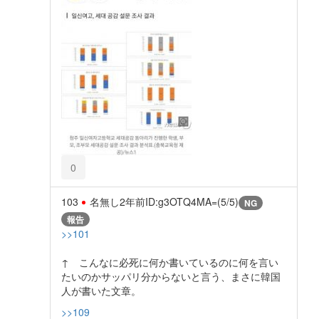
0
103
名無し
2年前
ID:g3OTQ4MA=(5/5)
NG
報告
>>101
↑ こんなに必死に何か書いているのに何を言い
たいのかサッパリ分からないと言う、まさに韓国
人が書いた文章。
>>109