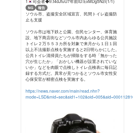
1
司会者◆tr.t4dJfuU
7年前
ID:ExMDg5NzI(1/1)
NG
報告
ソウル市、盗撮安全区域宣言、民間トイレ盗撮防
止も支援
ソウル市は地下鉄と公園、住民センター、体育施
設、地下商店街などソウル市内あらゆる公共施設
トイレ２万５５３カ所を対象で来月から１日１回
以上不法撮影点検を実施すると2日明らかにした。
公共トイレ清掃員たちが掃除をする時「無かった
穴が生じたか」「おかしい機器が設置されていな
いか」などを肉眼で点検しトイレ点検表に毎日記
録する方式だ。異常が見つかるとソウル市女性安
心保安官が精密点検を実施する。
https://news.naver.com/main/read.nhn?
mode=LSD&mid=sec&sid1=102&oid=005&aid=00011281