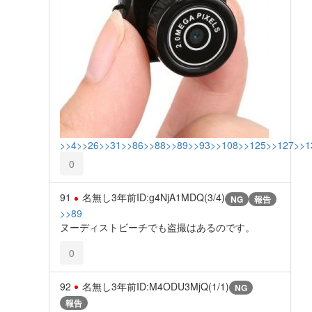
>>4
>>26
>>31
>>86
>>88
>>89
>>93
>>108
>>125
>>127
>>1
0
91
名無し
3年前
ID:g4NjA1MDQ(3/4)
NG
報告
>>89
ヌーディストビーチでも盗撮はあるのです。
0
92
名無し
3年前
ID:M4ODU3MjQ(1/1)
NG
報告