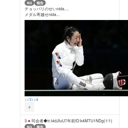
NG
報告
チョッパリのせいnida....
メダル寄越せnida...
>>3
>>4
4
3
司会者◆tr.t4dJfuU
7年前
ID:k4MTU1NDg(1/1)
NG
報告