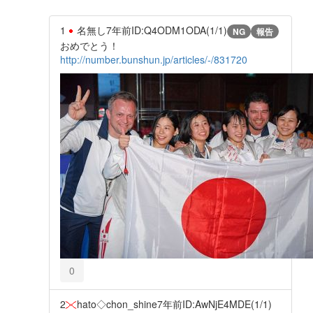
1
名無し
7年前
ID:Q4ODM1ODA(1/1)
NG
報告
おめでとう！
http://number.bunshun.jp/articles/-/831720
0
2
hato◇chon_shine
7年前
ID:AwNjE4MDE(1/1)