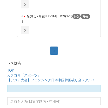
0
9
名無し
2月前
ID:kxMjI0MzI(1/1)
NG
報告
ｌ
0
1
レス投稿
TOP
カテゴリ『スポーツ』
【アジア大会】フェンシング日本中国韓国破り金メダル！