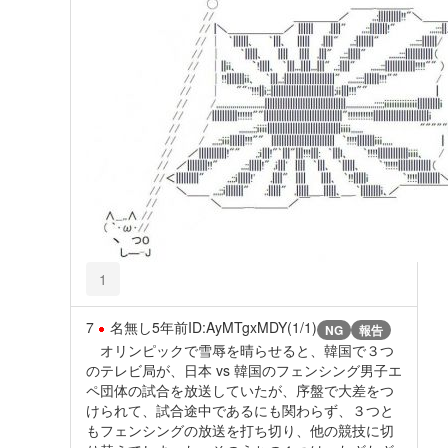
1
7
名無し
5年前
ID:AyMTgxMDY(1/1)
NG
報告
オリンピックで雪辱を晴らせると、韓国で３つ
のテレビ局が、日本 vs 韓国のフェンシング男子エ
ペ団体の試合を放送していたが、序盤で大差をつ
けられて、試合途中であるにも関わらず、３つと
もフェンシングの放送を打ち切り、他の競技に切