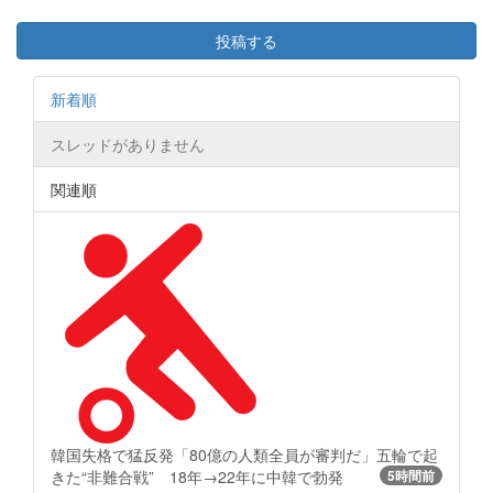
投稿する
新着順
スレッドがありません
関連順
韓国失格で猛反発「80億の人類全員が審判だ」五輪で起
きた“非難合戦” 18年→22年に中韓で勃発
5時間前