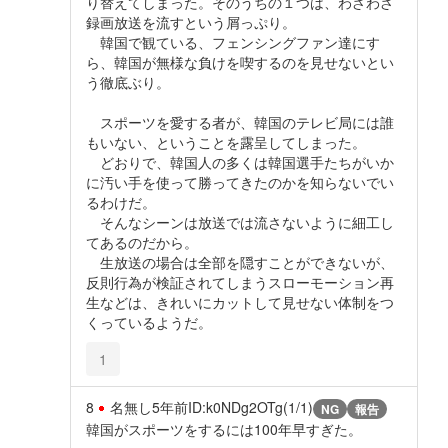
り替えてしまった。そのうちの１つは、わざわざ
録画放送を流すという屑っぷり。
韓国で観ている、フェンシングファン達にす
ら、韓国が無様な負けを喫するのを見せないとい
う徹底ぶり。
スポーツを愛する者が、韓国のテレビ局には誰
もいない、ということを露呈してしまった。
どおりで、韓国人の多くは韓国選手たちがいか
に汚い手を使って勝ってきたのかを知らないでい
るわけだ。
そんなシーンは放送では流さないように細工し
てあるのだから。
生放送の場合は全部を隠すことができないが、
反則行為が検証されてしまうスローモーション再
生などは、きれいにカットして見せない体制をつ
くっているようだ。
1
8
名無し
5年前
ID:k0NDg2OTg(1/1)
NG
報告
韓国がスポーツをするには100年早すぎた。