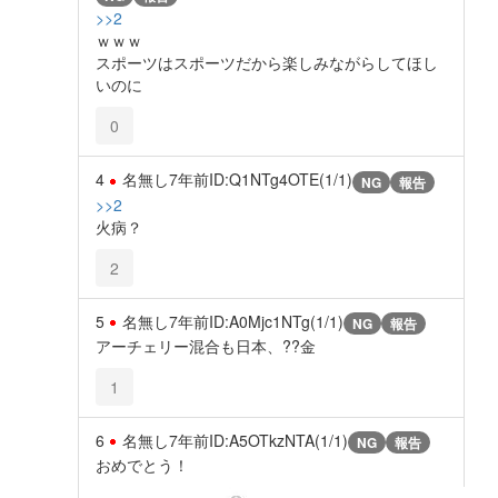
>>2
ｗｗｗ
スポーツはスポーツだから楽しみながらしてほし
いのに
0
4
名無し
7年前
ID:Q1NTg4OTE(1/1)
NG
報告
>>2
火病？
2
5
名無し
7年前
ID:A0Mjc1NTg(1/1)
NG
報告
アーチェリー混合も日本、??金
1
6
名無し
7年前
ID:A5OTkzNTA(1/1)
NG
報告
おめでとう！